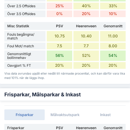
25%
40%
33%
Över 2.5 Offsides
0%
20%
10%
Över 3.5 Offsides
Misc Statistik
PSV
Heerenveen
Genomsnitt
Fouls begångna/
10.75
10.40
11.00
match
7.5
7.7
8.00
Foul Mot/ match
Genomsnittligt
56%
52%
54%
bollinnehav
20%
20%
20%
Oavgjort % FT
Viss data avrundas uppåt eller nedåt till närmaste procenttal, och kan därför vara lika
med 101% när de läggs ihop.
Frisparkar, Målsparkar & Inkast
Frisparkar
Målvaktsutspark
Inkast
Frisparkar
PSV
Heerenveen
Genomsnitt