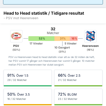
Head to Head statistik / Tidigare resultat
- PSV mot Heerenveen
32
Matcher
53%
31%
16%
17 Vinster
5 Vinster
PSV
Heerenveen
10 Oavgjort
(53%)
(16%)
(31%)
PSV vs Heerenveen head to head statistik visar att av de 32 möten de haft,
har PSV vunnit 17 gånger och Heerenveen har vunnit 5 gånger. 10 matcher
mellan PSV och Heerenveen har slutat oavgjort.
91%
66%
Över 1.5
Över 2.5
29 / 32 Matcher
21 / 32 Matcher
50%
72%
Över 3.5
BLGM
16 / 32 Matcher
23 / 32 Matcher