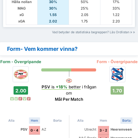
Hålla nollan
30%
50%
17%
MAG
30%
25%
33%
xG
1.55
2.05
1.22
xGA
2.02
1.75
2.20
Vad betyder de statistiska begreppen? Läs Ordlistan
Form- Vem kommer vinna?
Form - Övergripande
Form - Övergripande
PSV
is
+18%
better
i frågan
2.00
1.70
om
Mål Per Match
V
V
F
V
F
Alla
Hem
Borta
Alla
Hem
Borta
PSV
AZ
Utrecht
Heerenveen
0 - 4
3 - 2