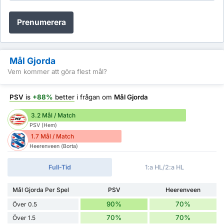
Prenumerera
Mål Gjorda
Vem kommer att göra flest mål?
PSV
is
+88%
better
i frågan om
Mål Gjorda
3.2 Mål / Match
PSV (Hem)
1.7 Mål / Match
Heerenveen (Borta)
Full-Tid
1:a HL/2:a HL
Mål Gjorda Per Spel
PSV
Heerenveen
90%
70%
Över 0.5
70%
70%
Över 1.5