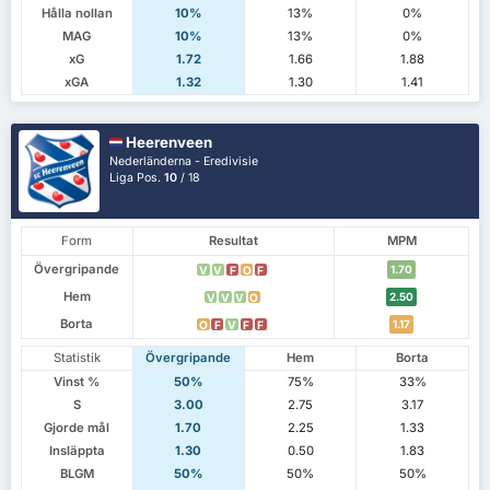
Hålla nollan
10%
13%
0%
MAG
10%
13%
0%
xG
1.72
1.66
1.88
xGA
1.32
1.30
1.41
Heerenveen
Nederländerna - Eredivisie
Liga Pos.
10
/ 18
Form
Resultat
MPM
Övergripande
1.70
V
V
F
O
F
Hem
2.50
V
V
V
O
Borta
1.17
O
F
V
F
F
Statistik
Övergripande
Hem
Borta
Vinst %
50%
75%
33%
S
3.00
2.75
3.17
Gjorde mål
1.70
2.25
1.33
Insläppta
1.30
0.50
1.83
BLGM
50%
50%
50%