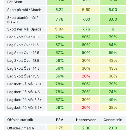
För Skott
6.22
5.60
6.00
Skott på mål / Match
Skott utanför mål /
7.78
7.60
8.00
match
5.04
7.76
6
Skott Per Mål Gjorda
78%
80%
79%
Lag Skott Över 10.5
67%
60%
64%
Lag Skott Över 11.5
67%
50%
59%
Lag Skott Över 12.5
56%
30%
43%
Lag Skott Över 13.5
56%
30%
43%
Lag Skott Över 14.5
56%
20%
38%
Lag Skott Över 15.5
78%
80%
79%
Lagskott På Mål 3.5+
78%
70%
74%
Lagskott På Mål 4.5+
67%
30%
49%
Lagskott På Mål 5.5+
56%
20%
38%
Lagskott På Mål 6.5+
Offside statistik
PSV
Heerenveen
Genomsnitt
1.75
2.30
2.00
Offsides / match