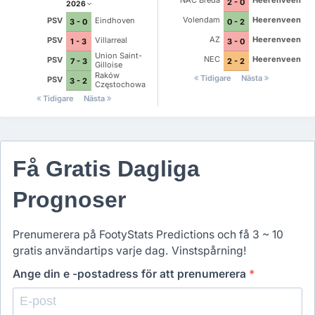
NAC Breda
Heerenveen
2 - 0
2026
Volendam
Heerenveen
PSV
Eindhoven
0 - 2
3 - 0
AZ
Heerenveen
PSV
Villarreal
3 - 0
1 - 3
Union Saint-
NEC
Heerenveen
PSV
2 - 2
7 - 3
Gilloise
Raków
Tidigare
Nästa
PSV
3 - 2
Częstochowa
Tidigare
Nästa
Få Gratis Dagliga
Prognoser
Prenumerera på FootyStats Predictions och få 3 ~ 10
gratis användartips varje dag. Vinstspårning!
Ange din e -postadress för att prenumerera
*