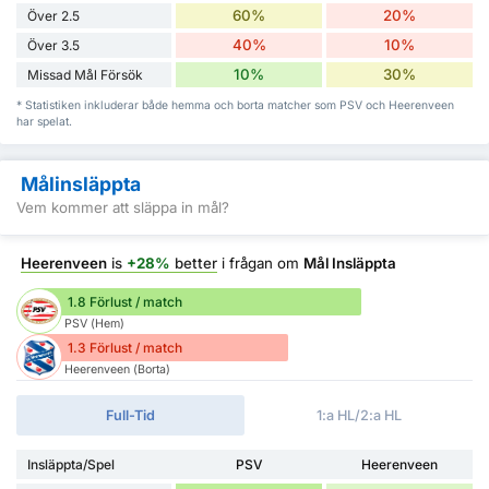
60%
20%
Över 2.5
40%
10%
Över 3.5
10%
30%
Missad Mål Försök
* Statistiken inkluderar både hemma och borta matcher som PSV och Heerenveen
har spelat.
Målinsläppta
Vem kommer att släppa in mål?
Heerenveen
is
+28%
better
i frågan om
Mål Insläppta
1.8 Förlust / match
PSV (Hem)
1.3 Förlust / match
Heerenveen (Borta)
Full-Tid
1:a HL/2:a HL
Insläppta/Spel
PSV
Heerenveen