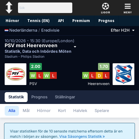
LIGOR
MENY
Hörnor
Tennis (EN)
API
Premium
Prognos
/
Eredivisie
Efter H2H
Nederländerna
10/10/2026 - 15:30 (Europe/London)
PSV mot Heerenveen
Statistik, Data och Inbördes Möten
Stadium -
Philips Stadion
2.00
1.70
W
L
W
L
W
L
D
L
PSV
Heerenveen
Statistik
Prognos
Ställningar
Alla
Mål
Hörnor
Kort
Halvlek
Spelare
Visar statistiken för de 10 senaste matcherna eftersom detta är en
match i början av säsongen.
Visa Säsongens Statistik