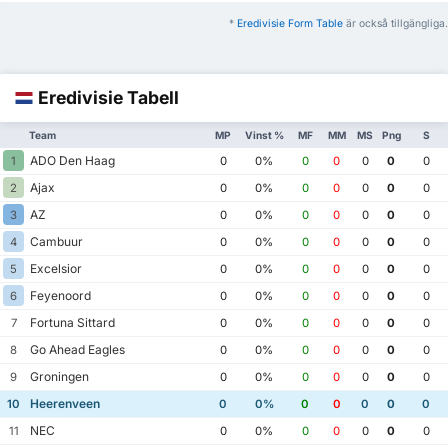
*
Eredivisie Form Table
är också tillgängliga.
Eredivisie Tabell
Team
MP
Vinst %
MF
MM
MS
Png
S
ADO Den Haag
1
0
0%
0
0
0
0
0
Ajax
2
0
0%
0
0
0
0
0
AZ
3
0
0%
0
0
0
0
0
Cambuur
4
0
0%
0
0
0
0
0
Excelsior
5
0
0%
0
0
0
0
0
Feyenoord
6
0
0%
0
0
0
0
0
Fortuna Sittard
7
0
0%
0
0
0
0
0
Go Ahead Eagles
8
0
0%
0
0
0
0
0
Groningen
9
0
0%
0
0
0
0
0
Heerenveen
10
0
0%
0
0
0
0
0
NEC
11
0
0%
0
0
0
0
0