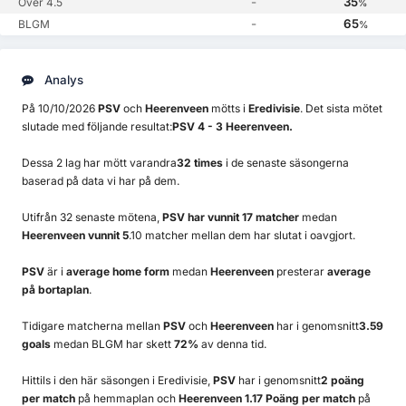
-
35
Över 4.5
%
-
65
BLGM
%
Analys
På 10/10/2026
PSV
och
Heerenveen
mötts i
Eredivisie
. Det sista mötet
slutade med följande resultat:
PSV 4 - 3 Heerenveen.
Dessa 2 lag har mött varandra
32 times
i de senaste säsongerna
baserad på data vi har på dem.
Utifrån 32 senaste mötena,
PSV har vunnit 17 matcher
medan
Heerenveen vunnit 5
.10 matcher mellan dem har slutat i oavgjort.
PSV
är i
average home form
medan
Heerenveen
presterar
average
på bortaplan
.
Tidigare matcherna mellan
PSV
och
Heerenveen
har i genomsnitt
3.59
goals
medan BLGM har skett
72%
av denna tid.
Hittils i den här säsongen i Eredivisie,
PSV
har i genomsnitt
2 poäng
per match
på hemmaplan och
Heerenveen 1.17 Poäng per match
på