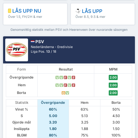
LÅS UPP NU
LÅS UPP
Över 1.5, FH/2H & mer
Över 8.5, 9.5 & mer
Genomsnittlig statistik mellan PSV och Heerenveen över nuvarande säsongen
PSV
Nederländerna - Eredivisie
Liga Pos.
13
/ 18
Form
Resultat
MPM
Övergripande
2.00
V
V
F
V
F
Hem
2.00
V
V
F
V
F
Borta
2.00
O
V
Statistik
Övergripande
Hem
Borta
Vinst %
60%
63%
50%
S
5.00
5.13
4.50
Gjorde mål
3.20
3.25
3.00
Insläppta
1.80
1.88
1.50
BLGM
80%
75%
100%