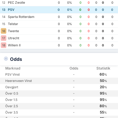
PEC Zwolle
12
0
0%
0
0
0
0
0
PSV
13
0
0%
0
0
0
0
0
Sparta Rotterdam
14
0
0%
0
0
0
0
0
Telstar
15
0
0%
0
0
0
0
0
Twente
16
0
0%
0
0
0
0
0
Utrecht
17
0
0%
0
0
0
0
0
Willem II
18
0
0%
0
0
0
0
0
Odds
Marknad
Odds
Statistik
-
60
PSV Vinst
%
-
50
Heerenveen Vinst
%
-
20
Oavgjort
%
-
95
Över 0.5
%
-
95
Över 1.5
%
-
80
Över 2.5
%
-
55
Över 3.5
%