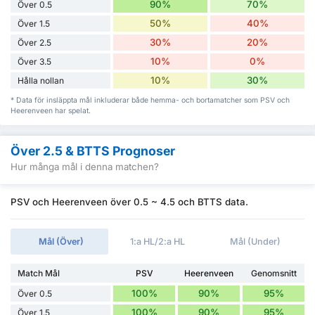
90%
70%
Över 0.5
50%
40%
Över 1.5
30%
20%
Över 2.5
10%
0%
Över 3.5
10%
30%
Hålla nollan
* Data för insläppta mål inkluderar både hemma- och bortamatcher som PSV och
Heerenveen har spelat.
Över 2.5 & BTTS Prognoser
Hur många mål i denna matchen?
PSV och Heerenveen över 0.5 ~ 4.5 och BTTS data.
Mål (Över)
1:a HL/2:a HL
Mål (Under)
Match Mål
PSV
Heerenveen
Genomsnitt
100%
90%
95%
Över 0.5
100%
90%
95%
Över 1.5