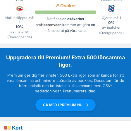
PSV
Heerenveen
Osäker
Noll insläppta mål
Gjorde mål i
Det finns en
osäkerhet
i
0%
om
Heerenveen
kommer att göra ett
10%
av matcher
mål baserat på våra data.
av matcher
(Övergripande)
(Övergripande)
Uppgradera till Premium! Extra 500 lönsamma
ligor.
Premium ger dig fler vinster. 500 Extra ligor som är kända för att
vara lönsamma och mindre spårade av bookies. Dessutom får du
hörnstatistik och kortstatistik tillsammans med CSV-
nedladdningar. Prenumerera idag!
GÅ MED I PREMIUM NU
Kort