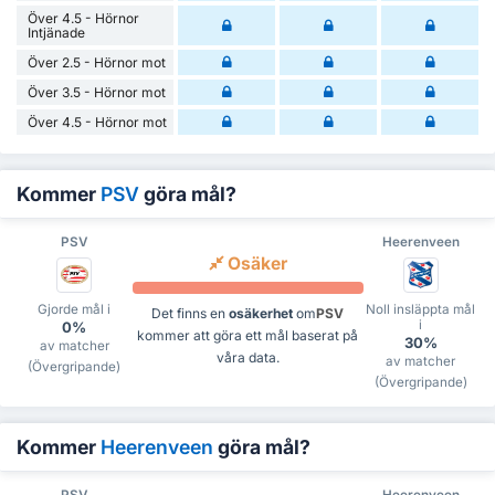
Över 4.5 - Hörnor
Intjänade
Över 2.5 - Hörnor mot
Över 3.5 - Hörnor mot
Över 4.5 - Hörnor mot
Kommer
PSV
göra mål?
PSV
Heerenveen
Osäker
Gjorde mål i
Noll insläppta mål
Det finns en
osäkerhet
om
PSV
i
0%
kommer att göra ett mål baserat på
30%
av matcher
våra data.
av matcher
(Övergripande)
(Övergripande)
Kommer
Heerenveen
göra mål?