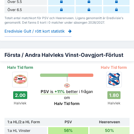
Över 5.5
Över 6.5
Totalt antal matchkort för PSV och Heerenveen. Ligans genomsnitt är Eredivisie's
genomsnitt. Det fanns 0 kort i 0 matcher under säsongen 2026/2027.
Eredivisie Gult / rött kort statistik
Första / Andra Halvleks Vinst-Oavgjort-Förlust
Halv Tid form
Halv Tid form
PSV
is
+11%
better
i frågan
2.00
1.80
om
Halvlek
Halvlek
Halv Tid form
1:a HL/2:a HL Form
PSV
Heerenveen
56%
50%
1:a HL Vinster