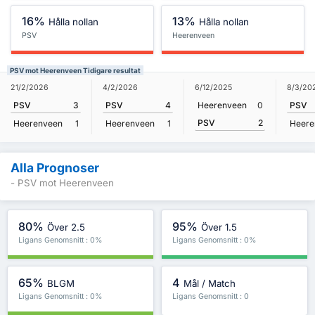
16%
13%
Hålla nollan
Hålla nollan
PSV
Heerenveen
PSV mot Heerenveen Tidigare resultat
21/2/2026
4/2/2026
6/12/2025
8/3/20
PSV
3
PSV
4
Heerenveen
0
PSV
PSV
2
Heerenveen
1
Heerenveen
1
Heere
Alla Prognoser
- PSV mot Heerenveen
80%
95%
Över 2.5
Över 1.5
Ligans Genomsnitt : 0%
Ligans Genomsnitt : 0%
65%
4
BLGM
Mål / Match
Ligans Genomsnitt : 0%
Ligans Genomsnitt : 0