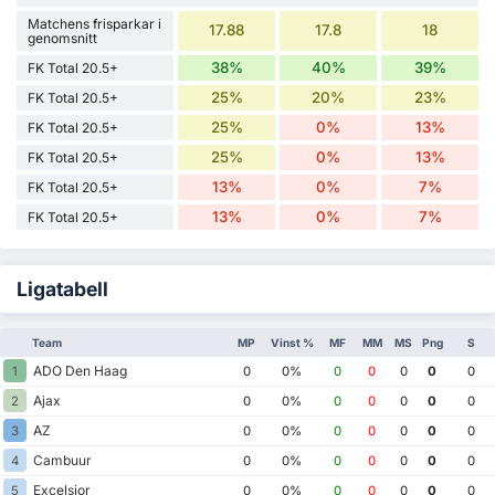
Matchens frisparkar i
17.88
17.8
18
genomsnitt
38%
40%
39%
FK Total 20.5+
25%
20%
23%
FK Total 20.5+
25%
0%
13%
FK Total 20.5+
25%
0%
13%
FK Total 20.5+
13%
0%
7%
FK Total 20.5+
13%
0%
7%
FK Total 20.5+
Ligatabell
Team
MP
Vinst %
MF
MM
MS
Png
S
ADO Den Haag
1
0
0%
0
0
0
0
0
Ajax
2
0
0%
0
0
0
0
0
AZ
3
0
0%
0
0
0
0
0
Cambuur
4
0
0%
0
0
0
0
0
Excelsior
5
0
0%
0
0
0
0
0