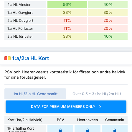
56%
40%
2:a HL Vinster
33%
30%
1:a HL Oavgjort
11%
20%
2:a HL Oavgjort
11%
20%
1:a HL Förluster
33%
40%
2:a HL förluster
1:a/2:a HL Kort
PSV och Heerenveen:s kortstatistik för första och andra halvlek
för dina förutsägelser.
1:a HL/2:a HL Genomsnitt
Över 0.5 ~ 3 (1:a HL/2:a HL)
DATA FOR PREMIUM MEMBERS ONLY
Kort (1:a/2:a Halvlek)
PSV
Heerenveen
Genomsnitt
1H Erhållna Kort