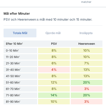
matcher
Mål efter Minuter
PSV och Heerenveen:s mål med 10 minuter och 15 minuter.
Totala Mål
Gjorde mål
Insläppta
Efter 10 Min'
PSV
Heerenveen
8%
10%
0-10 Min'
8%
10%
11-20 Min'
6%
7%
21-30 Min'
4%
13%
31-40 Min'
8%
13%
41-50 Min'
12%
20%
51-60 Min'
8%
3%
61-70 Min'
14%
20%
71-80 Min'
10%
3%
81-90 Min'