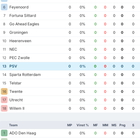
Feyenoord
6
0
0%
0
0
0
0
0
Fortuna Sittard
7
0
0%
0
0
0
0
0
Go Ahead Eagles
8
0
0%
0
0
0
0
0
Groningen
9
0
0%
0
0
0
0
0
Heerenveen
10
0
0%
0
0
0
0
0
NEC
11
0
0%
0
0
0
0
0
PEC Zwolle
12
0
0%
0
0
0
0
0
PSV
13
0
0%
0
0
0
0
0
Sparta Rotterdam
14
0
0%
0
0
0
0
0
Telstar
15
0
0%
0
0
0
0
0
Twente
16
0
0%
0
0
0
0
0
Utrecht
17
0
0%
0
0
0
0
0
Willem II
18
0
0%
0
0
0
0
0
Team
MP
Vinst %
MF
MM
MS
Png
S
ADO Den Haag
1
0
0%
0
0
0
0
0