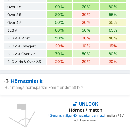
90%
70%
80%
Över 2.5
80%
30%
55%
Över 3.5
50%
20%
35%
Över 4.5
80%
50%
65%
BLGM
50%
30%
40%
BLGM & Vinst
20%
10%
15%
BLGM & Oavgjort
70%
50%
60%
BLGM & Över 2.5
20%
20%
20%
BLGM No & Över 2.5
Hörnstatistik
Hur många hörnsparkar kommer det att bli?
UNLOCK
Hörnor / match
* Genomsnittliga Hörnsparkar per match
mellan PSV
och Heerenveen