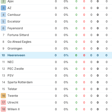
Ajax
2
0
0%
0
0
0
0
0
AZ
3
0
0%
0
0
0
0
0
Cambuur
4
0
0%
0
0
0
0
0
Excelsior
5
0
0%
0
0
0
0
0
Feyenoord
6
0
0%
0
0
0
0
0
Fortuna Sittard
7
0
0%
0
0
0
0
0
Go Ahead Eagles
8
0
0%
0
0
0
0
0
Groningen
9
0
0%
0
0
0
0
0
Heerenveen
10
0
0%
0
0
0
0
0
NEC
11
0
0%
0
0
0
0
0
PEC Zwolle
12
0
0%
0
0
0
0
0
PSV
13
0
0%
0
0
0
0
0
Sparta Rotterdam
14
0
0%
0
0
0
0
0
Telstar
15
0
0%
0
0
0
0
0
Twente
16
0
0%
0
0
0
0
0
Utrecht
17
0
0%
0
0
0
0
0
Willem II
18
0
0%
0
0
0
0
0