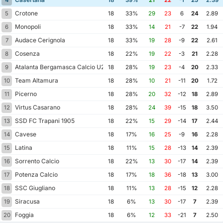
4
18
39%
21
22
-1
25
2.39
Crotone
5
18
33%
29
23
6
24
2.89
Monopoli
6
18
33%
14
21
-7
22
1.94
Audace Cerignola
7
18
33%
19
28
-9
22
2.61
Cosenza
8
18
22%
19
22
-3
21
2.28
Atalanta Bergamasca Calcio U23
9
18
28%
19
23
-4
20
2.33
Team Altamura
10
18
28%
10
21
-11
20
1.72
Picerno
11
18
28%
20
32
-12
18
2.89
Virtus Casarano
12
18
28%
24
39
-15
18
3.50
SSD FC Trapani 1905
13
18
22%
15
29
-14
17
2.44
Cavese
14
18
17%
16
25
-9
16
2.28
Latina
15
18
11%
15
28
-13
14
2.39
Sorrento Calcio
16
18
22%
13
30
-17
14
2.39
Potenza Calcio
17
18
17%
18
36
-18
13
3.00
SSC Giugliano
18
18
11%
13
28
-15
12
2.28
Siracusa
19
18
6%
13
30
-17
7
2.39
Foggia
20
18
6%
12
33
-21
7
2.50