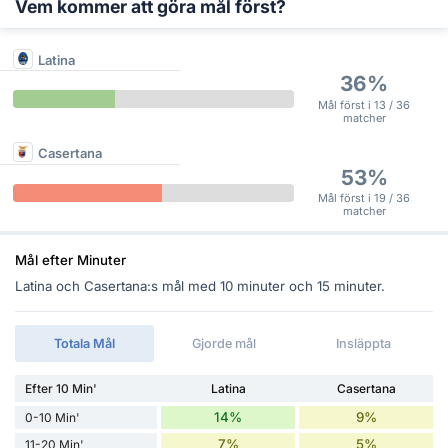
Vem kommer att göra mål först?
Latina
36%
Mål först i 13 / 36
matcher
Casertana
53%
Mål först i 19 / 36
matcher
Mål efter Minuter
Latina och Casertana:s mål med 10 minuter och 15 minuter.
Totala Mål
Gjorde mål
Insläppta
Efter 10 Min'
Latina
Casertana
14%
9%
0-10 Min'
7%
5%
11-20 Min'