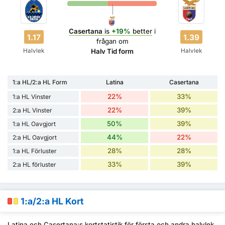
Casertana
is
+19%
better
i
1.17
1.39
frågan om
Halvlek
Halvlek
Halv Tid form
1:a HL/2:a HL Form
Latina
Casertana
22%
33%
1:a HL Vinster
22%
39%
2:a HL Vinster
50%
39%
1:a HL Oavgjort
44%
22%
2:a HL Oavgjort
28%
28%
1:a HL Förluster
33%
39%
2:a HL förluster
1:a/2:a HL Kort
Latina och Casertana:s kortstatistik för första och andra halvlek