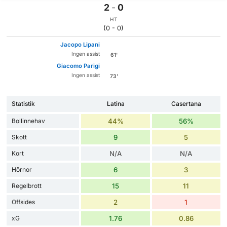
2
-
0
HT
(0 - 0)
Jacopo Lipani
Ingen assist
61'
Giacomo Parigi
Ingen assist
73'
Statistik
Latina
Casertana
Bollinnehav
44%
56%
Skott
9
5
Kort
N/A
N/A
Hörnor
6
3
Regelbrott
15
11
Offsides
2
1
xG
1.76
0.86