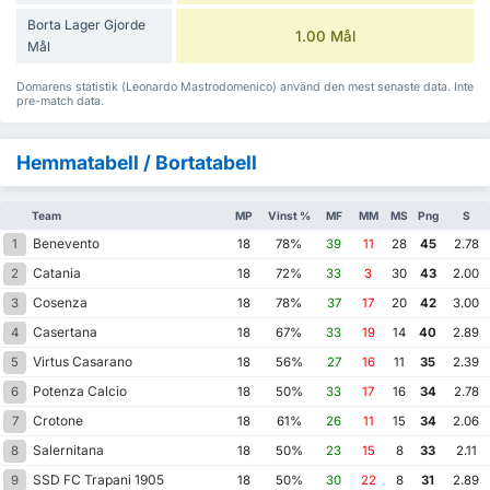
Borta Lager Gjorde
1.00 Mål
Mål
Domarens statistik (Leonardo Mastrodomenico) använd den mest senaste data. Inte
pre-match data.
Hemmatabell / Bortatabell
Team
MP
Vinst %
MF
MM
MS
Png
S
Benevento
1
18
78%
39
11
28
45
2.78
Catania
2
18
72%
33
3
30
43
2.00
Cosenza
3
18
78%
37
17
20
42
3.00
Casertana
4
18
67%
33
19
14
40
2.89
Virtus Casarano
5
18
56%
27
16
11
35
2.39
Potenza Calcio
6
18
50%
33
17
16
34
2.78
Crotone
7
18
61%
26
11
15
34
2.06
Salernitana
8
18
50%
23
15
8
33
2.11
SSD FC Trapani 1905
9
18
50%
30
22
8
31
2.89