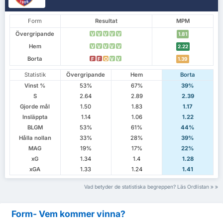
Form
Resultat
MPM
Övergripande
V
V
V
V
V
1.81
Hem
V
V
V
V
V
2.22
Borta
F
F
O
V
V
1.39
Statistik
Övergripande
Hem
Borta
Vinst %
53%
67%
39%
S
2.64
2.89
2.39
Gjorde mål
1.50
1.83
1.17
Insläppta
1.14
1.06
1.22
BLGM
53%
61%
44%
Hålla nollan
33%
28%
39%
MAG
19%
17%
22%
xG
1.34
1.4
1.28
xGA
1.33
1.24
1.41
Vad betyder de statistiska begreppen? Läs Ordlistan
Form- Vem kommer vinna?