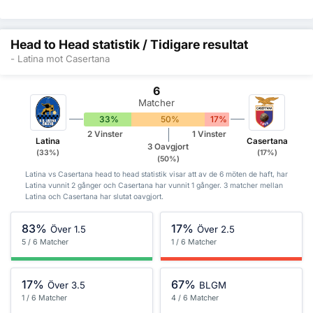
Head to Head statistik / Tidigare resultat
- Latina mot Casertana
6
Matcher
33%
50%
17%
2 Vinster
1 Vinster
Latina
Casertana
3 Oavgjort
(33%)
(17%)
(50%)
Latina vs Casertana head to head statistik visar att av de 6 möten de haft, har
Latina vunnit 2 gånger och Casertana har vunnit 1 gånger. 3 matcher mellan
Latina och Casertana har slutat oavgjort.
83%
17%
Över 1.5
Över 2.5
5 / 6 Matcher
1 / 6 Matcher
17%
67%
Över 3.5
BLGM
1 / 6 Matcher
4 / 6 Matcher