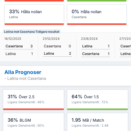
33%
0%
Hålla nollan
Hålla nollan
Latina
Casertana
Latina mot Casertana Tidigare resultat
23/8/2024
27/1/2
14/12/2025
21/12/2024
Latina
1
Caser
Casertana
3
Casertana
0
Latina
2
Casertana
1
Latina
Latina
1
Alla Prognoser
- Latina mot Casertana
31%
64%
Över 2.5
Över 1.5
Ligans Genomsnitt : 46%
Ligans Genomsnitt : 72%
36%
1.95
BLGM
Mål / Match
Ligans Genomsnitt : 50%
Ligans Genomsnitt : 2.48