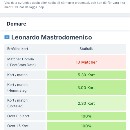
Viss data avrundas uppåt eller nedåt till närmaste procenttal, och kan därför vara lika
med 101% när de läggs ihop.
Domare
Leonardo Mastrodomenico
Erhållna kort
Statistik
Matcher Dömda
10 Matcher
(I FootStats Data)
Kort / match
5.30 Kort
Kort / match
3.00 Kort
(Hemmalag)
Kort / match
2.30 Kort
(Bortalag)
Över 0.5 Kort
100%
Över 1.5 Kort
100%