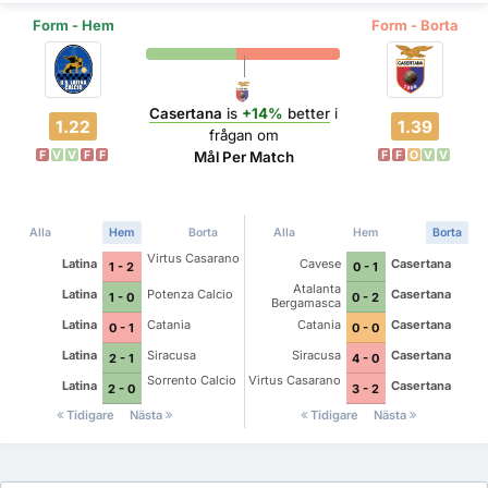
Form - Hem
Form - Borta
Casertana
is
+14%
better
i
1.22
1.39
frågan om
F
V
V
F
F
F
F
O
V
V
Mål Per Match
Alla
Hem
Borta
Alla
Hem
Borta
Virtus Casarano
Latina
Cavese
Casertana
1 - 2
0 - 1
Atalanta
Latina
Potenza Calcio
Casertana
1 - 0
0 - 2
Bergamasca
Calcio U23
Latina
Catania
Catania
Casertana
0 - 1
0 - 0
Latina
Siracusa
Siracusa
Casertana
2 - 1
4 - 0
Sorrento Calcio
Virtus Casarano
Latina
Casertana
2 - 0
3 - 2
Tidigare
Nästa
Tidigare
Nästa