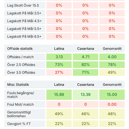
0%
0%
0%
Lag Skott Över 15.5
0%
0%
0%
Lagskott På Mål 3.5+
0%
0%
0%
Lagskott På Mål 4.5+
0%
0%
0%
Lagskott På Mål 5.5+
0%
0%
0%
Lagskott På Mål 6.5+
Offside statistik
Latina
Casertana
Genomsnitt
3.13
4.71
4.00
Offsides / match
73%
82%
78%
Över 2.5 Offsides
27%
71%
49%
Över 3.5 Offsides
Misc Statistik
Latina
Casertana
Genomsnitt
Fouls begångna/
15.89
13.39
15.00
match
0
0
0.00
Foul Mot/ match
Genomsnittligt
49%
46%
48%
bollinnehav
22%
22%
22%
Oavgjort % FT