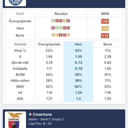
Form
Resultat
MPM
Övergripande
V
F
F
O
F
1.00
Hem
F
V
V
F
F
1.22
Borta
O
O
F
F
O
0.78
Statistik
Övergripande
Hem
Borta
Vinst %
22%
33%
11%
S
1.94
1.50
2.39
Gjorde mål
0.78
0.72
0.83
Insläppta
1.17
0.78
1.56
BLGM
44%
28%
61%
Hålla nollan
28%
39%
17%
MAG
42%
50%
33%
xG
1.16
1.24
1.08
xGA
1.27
1.2
1.33
Casertana
Italien - Serie C Grupp C
Liga Pos.
4
/ 20