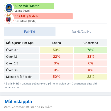
0.72 Mål / Match
Latina (Hem)
1.17 Mål / Match
Casertana (Borta)
Full-Tid
1:a HL/2:a HL
Mål Gjorda Per Spel
Latina
Casertana
50%
78%
Över 0.5
22%
33%
Över 1.5
0%
6%
Över 2.5
0%
0%
Över 3.5
50%
22%
Missad Mål Försök
* Statistik från Latina:s poängrekord på hemmaplan och Casertana:s data vid
bortamatcher.
Målinsläppta
Vem kommer att släppa in mål?