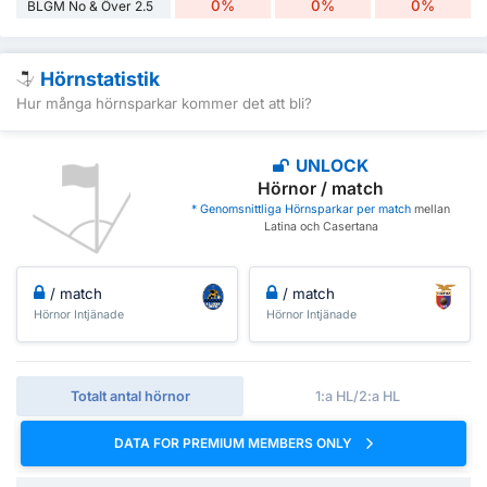
0%
0%
0%
BLGM No & Över 2.5
Hörnstatistik
Hur många hörnsparkar kommer det att bli?
UNLOCK
Hörnor / match
* Genomsnittliga Hörnsparkar per match
mellan
Latina och Casertana
/ match
/ match
Hörnor Intjänade
Hörnor Intjänade
Totalt antal hörnor
1:a HL/2:a HL
DATA FOR PREMIUM MEMBERS ONLY