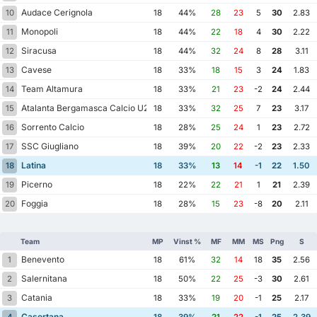
Audace Cerignola
10
18
44%
28
23
5
30
2.83
Monopoli
11
18
44%
22
18
4
30
2.22
Siracusa
12
18
44%
32
24
8
28
3.11
Cavese
13
18
33%
18
15
3
24
1.83
Team Altamura
14
18
33%
21
23
-2
24
2.44
Atalanta Bergamasca Calcio U23
15
18
33%
32
25
7
23
3.17
Sorrento Calcio
16
18
28%
25
24
1
23
2.72
SSC Giugliano
17
18
39%
20
22
-2
23
2.33
Latina
18
18
33%
13
14
-1
22
1.50
Picerno
19
18
22%
22
21
1
21
2.39
Foggia
20
18
28%
15
23
-8
20
2.11
Team
MP
Vinst %
MF
MM
MS
Png
S
Benevento
1
18
61%
32
14
18
35
2.56
Salernitana
2
18
50%
22
25
-3
30
2.61
Catania
3
18
33%
19
20
-1
25
2.17
Casertana