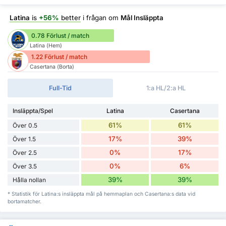
Latina
is
+56%
better
i frågan om
Mål Insläppta
0.78 Förlust / match
Latina (Hem)
1.22 Förlust / match
Casertana (Borta)
Full-Tid
1:a HL/2:a HL
Insläppta/Spel
Latina
Casertana
61%
61%
Över 0.5
17%
39%
Över 1.5
0%
17%
Över 2.5
0%
6%
Över 3.5
39%
39%
Hålla nollan
* Statistik för Latina:s insläppta mål på hemmaplan och Casertana:s data vid
bortamatcher.