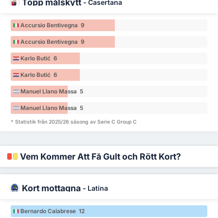
Topp målskytt
-
Casertana
Accursio Bentivegna 9
Accursio Bentivegna 9
Karlo Butić 6
Karlo Butić 6
Manuel Llano Massa 5
Manuel Llano Massa 5
* Statistik från 2025/26 säsong av Serie C Group C
Vem Kommer Att Få Gult och Rött Kort?
Kort mottagna
-
Latina
Bernardo Calabrese 12