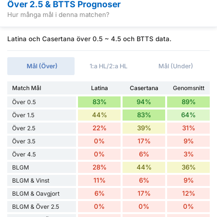
Över 2.5 & BTTS Prognoser
Hur många mål i denna matchen?
Latina och Casertana över 0.5 ~ 4.5 och BTTS data.
Mål (Över)
1:a HL/2:a HL
Mål (Under)
Match Mål
Latina
Casertana
Genomsnitt
83%
94%
89%
Över 0.5
44%
83%
64%
Över 1.5
22%
39%
31%
Över 2.5
0%
17%
9%
Över 3.5
0%
6%
3%
Över 4.5
28%
44%
36%
BLGM
11%
6%
9%
BLGM & Vinst
6%
17%
12%
BLGM & Oavgjort
0%
0%
0%
BLGM & Över 2.5