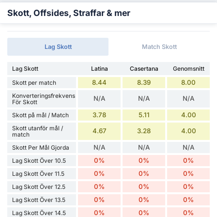
Skott, Offsides, Straffar & mer
Lag Skott
Match Skott
Lag Skott
Latina
Casertana
Genomsnitt
8.44
8.39
8.00
Skott per match
Konverteringsfrekvens
N/A
N/A
N/A
För Skott
3.78
5.11
4.00
Skott på mål / Match
Skott utanför mål /
4.67
3.28
4.00
match
N/A
N/A
N/A
Skott Per Mål Gjorda
0%
0%
0%
Lag Skott Över 10.5
0%
0%
0%
Lag Skott Över 11.5
0%
0%
0%
Lag Skott Över 12.5
0%
0%
0%
Lag Skott Över 13.5
0%
0%
0%
Lag Skott Över 14.5