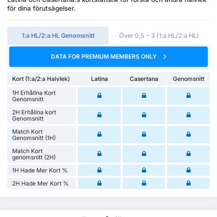
för dina förutsägelser.
1:a HL/2:a HL Genomsnitt
Över 0.5 ~ 3 (1:a HL/2:a HL)
DATA FOR PREMIUM MEMBERS ONLY
Kort (1:a/2:a Halvlek)
Latina
Casertana
Genomsnitt
1H Erhållna Kort
Genomsnitt
2H Erhållna kort
Genomsnitt
Match Kort
Genomsnitt (1H)
Match Kort
genomsnitt (2H)
1H Hade Mer Kort %
2H Hade Mer Kort %