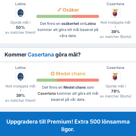
Latina
Casertana
Osäker
Gjorde mål i
Noll insläppta mål
Det finns en
osäkerhet
om
Latina
i
50%
kommer att göra ett mål baserat på
39%
av matcher (Hem)
våra data.
av matcher (Borta)
Kommer
Casertana
göra mål?
Latina
Casertana
Medel chans
Noll insläppta mål
Gjorde mål i
Det finns en
Medel chans
som
i
78%
Casertana
kommer att göra ett mål
39%
av matcher (Borta)
baserat på vår data.
av matcher (Hem)
Uppgradera till Premium! Extra 500 lönsamma
ligor.