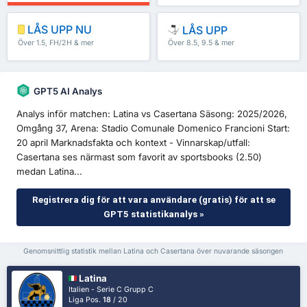
LÅS UPP NU
LÅS UPP
Över 1.5, FH/2H & mer
Över 8.5, 9.5 & mer
GPT5 AI Analys
Analys inför matchen: Latina vs Casertana Säsong: 2025/2026,
Omgång 37, Arena: Stadio Comunale Domenico Francioni Start:
20 april Marknadsfakta och kontext - Vinnarskap/utfall:
Casertana ses närmast som favorit av sportsbooks (2.50)
medan Latina...
Registrera dig för att vara användare (gratis) för att se
GPT5 statistikanalys »
Genomsnittlig statistik mellan Latina och Casertana över nuvarande säsongen
Latina
Italien - Serie C Grupp C
Liga Pos.
18
/ 20