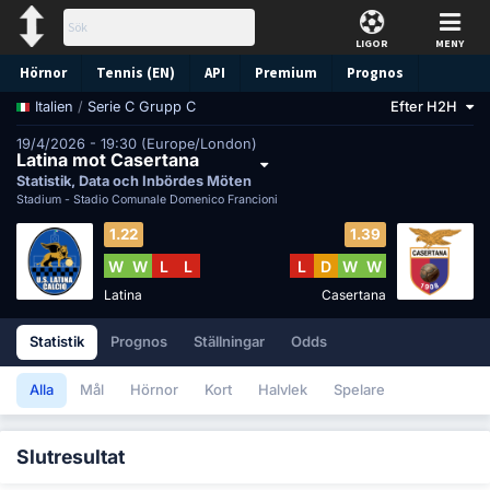
LIGOR
MENY
Hörnor
Tennis (EN)
API
Premium
Prognos
/
Serie C Grupp C
Efter H2H
Italien
19/4/2026 - 19:30 (Europe/London)
Latina mot Casertana
Statistik, Data och Inbördes Möten
Stadium -
Stadio Comunale Domenico Francioni
1.22
1.39
W
W
L
L
L
D
W
W
Latina
Casertana
Statistik
Prognos
Ställningar
Odds
Alla
Mål
Hörnor
Kort
Halvlek
Spelare
Slutresultat