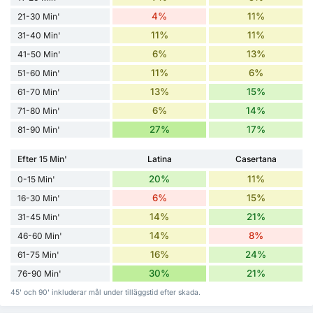
4%
11%
21-30 Min'
11%
11%
31-40 Min'
6%
13%
41-50 Min'
11%
6%
51-60 Min'
13%
15%
61-70 Min'
6%
14%
71-80 Min'
27%
17%
81-90 Min'
Efter 15 Min'
Latina
Casertana
20%
11%
0-15 Min'
6%
15%
16-30 Min'
14%
21%
31-45 Min'
14%
8%
46-60 Min'
16%
24%
61-75 Min'
30%
21%
76-90 Min'
45' och 90' inkluderar mål under tilläggstid efter skada.