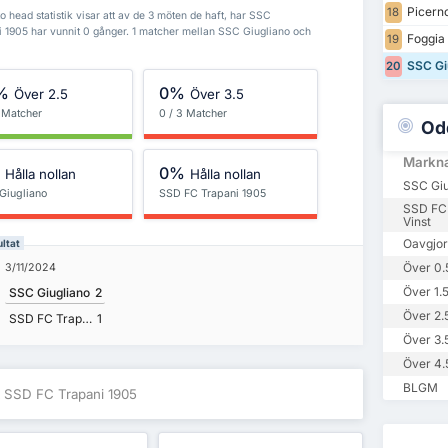
Picern
18
head statistik visar att av de 3 möten de haft, har SSC
 1905 har vunnit 0 gånger. 1 matcher mellan SSC Giugliano och
Foggia
19
SSC Gi
20
%
0%
Över 2.5
Över 3.5
3 Matcher
0 / 3 Matcher
Od
Markn
%
0%
Hålla nollan
Hålla nollan
SSC Giu
Giugliano
SSD FC Trapani 1905
SSD FC 
Vinst
Oavgjor
ltat
Över 0.
3/11/2024
Över 1.
SSC Giugliano
2
Över 2.
SSD FC Trapani 1905
1
Över 3.
Över 4.
BLGM
t SSD FC Trapani 1905