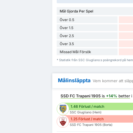
Mål Gjorda Per Spel
Över 0.5
Över 1.5
Över 2.5
Över 3.5
Missad Mål Försök
* Statistik från SSC Giugliano:s poängrekord på he
Målinsläppta
Vem kommer att släpp
SSD FC Trapani 1905
is
+14%
better
i
1.46 Förlust / match
SSC Giugliano (Hem)
1.25 Förlust / match
SSD FC Trapani 1905 (Borta)