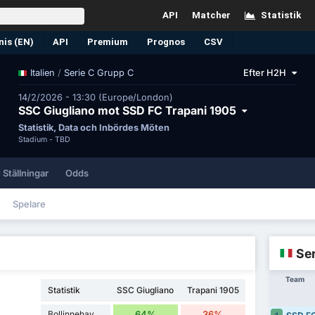
API
Matcher
Statistik
nis (EN)
API
Premium
Prognos
CSV
/
Serie C Grupp C
Efter H2H
Italien
14/2/2026 - 13:30 (Europe/London)
SSC Giugliano mot SSD FC Trapani 1905
Statistik, Data och Inbördes Möten
Stadium -
TBD
Ställningar
Odds
Spelare
Ser
Team
Statistik
SSC Giugliano
Trapani 1905
Bollinnehav
64%
36%