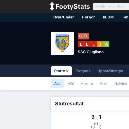
Över/Under
Hörnor
BLGM
Ten
0.77
L
L
L
D
W
SSC Giugliano
Statistik
Prognos
Uppställningar
Alla
Mål
Hörnor
Kort
Halvlek
Slutresultat
3
-
1
HT
(0 - 1)