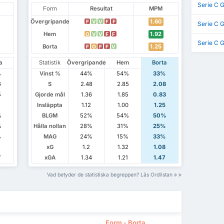
Serie C 
Form
Resultat
MPM
Övergripande
1.60
F
V
V
F
F
Serie C 
Hem
1.92
O
V
V
F
F
Serie C 
Borta
1.25
F
O
F
F
V
a
Statistik
Övergripande
Hem
Borta
%
Vinst %
44%
54%
33%
6
S
2.48
2.85
2.08
5
Gjorde mål
1.36
1.85
0.83
2
Insläppta
1.12
1.00
1.25
%
BLGM
52%
54%
50%
%
Hålla nollan
28%
31%
25%
%
MAG
24%
15%
33%
xG
1.2
1.32
1.08
7
xGA
1.34
1.21
1.47
Vad betyder de statistiska begreppen? Läs Ordlistan
Form - Borta