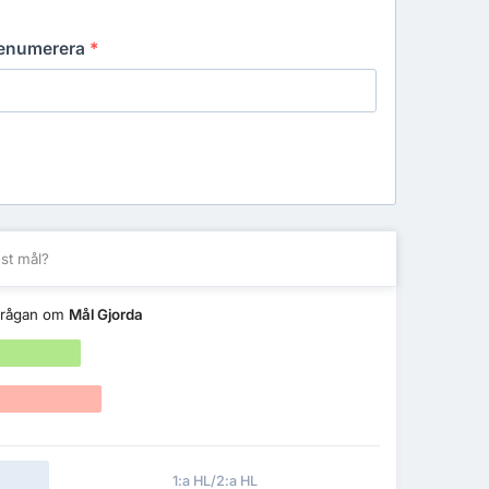
prenumerera
*
st mål?
frågan om
Mål Gjorda
1:a HL/2:a HL