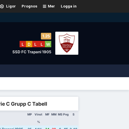
Ligor
Prognos
Mer
Logga in
1.25
L
D
L
L
W
SSD FC Trapani 1905
ie C Grupp C Tabell
MP
Vinst
MF
MM
MS
Png
S
%