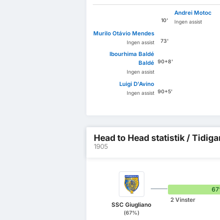
Andrei Motoc
10'
Ingen assist
Murilo Otávio Mendes
73'
Ingen assist
Ibourhima Baldé
90+8'
Baldé
Ingen assist
Luigi D'Avino
90+5'
Ingen assist
Head to Head statistik / Tidiga
1905
6
2 Vinster
SSC Giugliano
(67%)