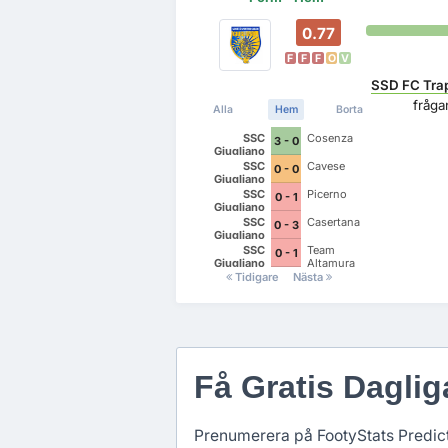
0.77
F
F
F
O
V
SSD FC Tra
fråg
Alla
Hem
Borta
SSC
Cosenza
3 - 0
Giugliano
SSC
Cavese
0 - 0
Giugliano
SSC
Picerno
0 - 1
Giugliano
SSC
Casertana
0 - 3
Giugliano
SSC
Team
0 - 1
Giugliano
Altamura
Tidigare
Nästa
Få Gratis Dagli
Prenumerera på FootyStats Predicti