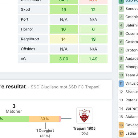
SSD FC
1
Beneve
2
Skott
19
12
Catani
3
Kort
N/A
N/A
Salerni
4
Hörnor
10
6
Cosen
5
Regelbrott
14
19
Casert
6
Offsides
N/A
N/A
Croton
7
Audace
xG
3.00
1.49
8
Monopo
9
Team A
10
Virtus 
11
re resultat
- SSC Giugliano mot SSD FC Trapani
Siracu
12
Potenz
13
3
Sorrent
14
Matcher
Atalan
15
7%
33%
0%
Caves
16
Trapani 1905
1 Oavgjort
Latina
17
(0%)
(33%)