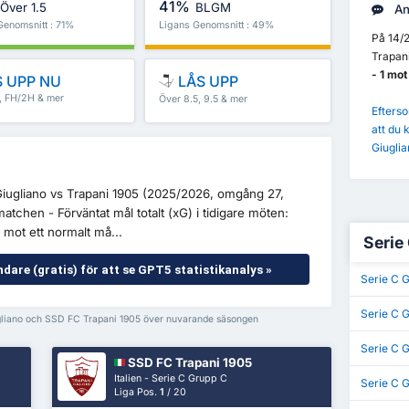
41%
Över 1.5
BLGM
An
Genomsnitt : 71%
Ligans Genomsnitt : 49%
På 14/
Trapani
- 1 mo
 UPP NU
LÅS UPP
5, FH/2H & mer
Över 8.5, 9.5 & mer
Efterso
att du 
Giugli
 Giugliano vs Trapani 1905 (2025/2026, omgång 27,
matchen - Förväntat mål totalt (xG) i tidigare möten:
 mot ett normalt må...
Serie 
ndare (gratis) för att se GPT5 statistikanalys »
Serie C 
Serie C 
ugliano och SSD FC Trapani 1905 över nuvarande säsongen
Serie C 
SSD FC Trapani 1905
Italien - Serie C Grupp C
Serie C 
Liga Pos.
1
/ 20