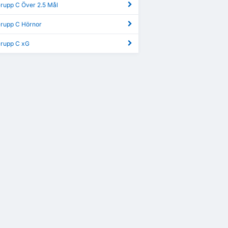
Grupp C Över 2.5 Mål
Grupp C Hörnor
Grupp C xG