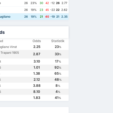
o
26
23%
30
42
-12
26
2.77
26
19%
23
45
-22
22
2.62
ugliano
26
19%
21
40
-19
21
2.35
ds
ad
Odds
Statistik
2.25
23
gliano Vinst
%
Trapani 1905
2.87
33
%
3.10
17
t
%
1.01
92
5
%
1.38
65
5
%
2.12
48
5
%
3.88
8
5
%
8.10
4
5
%
1.83
41
%