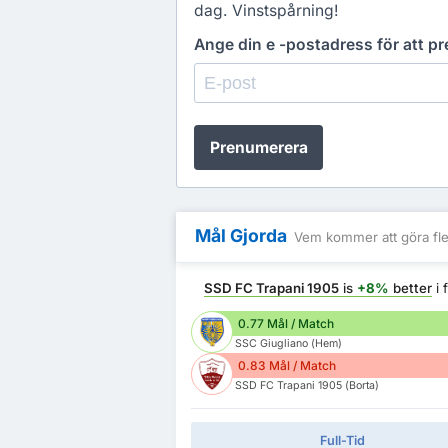
dag. Vinstspårning!
Ange din e -postadress för att 
Prenumerera
Mål Gjorda
Vem kommer att göra fle
SSD FC Trapani 1905
is
+8%
better
i 
0.77 Mål / Match
SSC Giugliano (Hem)
0.83 Mål / Match
SSD FC Trapani 1905 (Borta)
Full-Tid