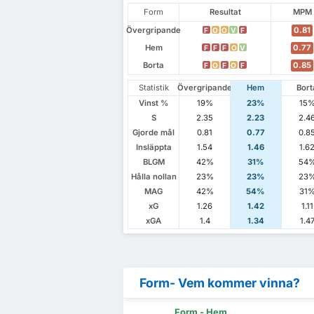
Form
Resultat
MPM
Övergripande
0.81
F
O
O
V
F
Hem
0.77
F
F
F
O
V
Borta
0.85
F
O
F
O
F
Statistik
Övergripande
Hem
Bort
Vinst %
19%
23%
15
S
2.35
2.23
2.4
Gjorde mål
0.81
0.77
0.8
Insläppta
1.54
1.46
1.6
BLGM
42%
31%
54
Hålla nollan
23%
23%
23
MAG
42%
54%
31
xG
1.26
1.42
1.11
xGA
1.4
1.34
1.4
Form- Vem kommer vinna?
Form - Hem