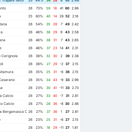
 Trapani 1905
25
44%
34
28
6
65
2.48
nto
26
73%
59
18
41
60
2.96
a
25
60%
40
14
26
52
2.16
tana
26
54%
35
28
7
49
2.42
za
26
46%
38
29
9
43
2.58
ana
26
46%
38
31
7
43
2.65
e
26
46%
37
23
14
41
2.31
 Cerignola
26
38%
32
30
2
39
2.38
li
26
38%
27
29
-2
37
2.15
ltamura
26
35%
25
31
-6
36
2.15
Casarano
26
35%
34
43
-9
33
2.96
sa
26
23%
30
41
-11
33
2.73
a Calcio
26
27%
33
40
-7
31
2.81
o Calcio
26
27%
28
36
-8
30
2.46
ta Bergamasca Calcio U23
26
27%
37
36
1
27
2.81
e
26
23%
25
31
-6
27
2.15
26
23%
18
29
-11
27
1.81