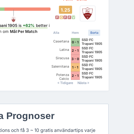
1.25
F
O
F
F
V
pani 1905
is
+62%
better
i
an om
Mål Per Match
Alla
Hem
Borta
SSD FC
Casertana
0 - 1
Trapani 1905
SSD FC
Latina
2 - 1
Trapani 1905
SSD FC
Siracusa
3 - 0
Trapani 1905
SSD FC
Salernitana
1 - 1
Trapani 1905
SSD FC
Potenza
2 - 1
Trapani 1905
Calcio
Tidigare
Nästa
ga Prognoser
ons och få 3 ~ 10 gratis användartips varje