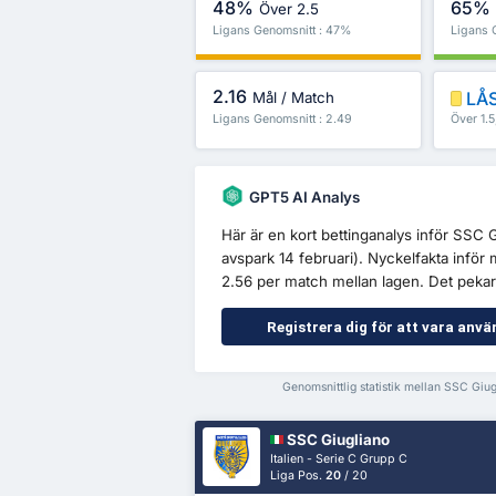
48%
65%
Över 2.5
Ligans Genomsnitt : 47%
Ligans 
2.16
LÅS
Mål / Match
Ligans Genomsnitt : 2.49
Över 1.
GPT5 AI Analys
Här är en kort bettinganalys inför SSC
avspark 14 februari). Nyckelfakta inför 
2.56 per match mellan lagen. Det pekar
Registrera dig för att vara anvä
Genomsnittlig statistik mellan SSC Gi
SSC Giugliano
Italien - Serie C Grupp C
Liga Pos.
20
/ 20