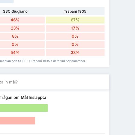
SSC Giugliano
Trapani 1905
46%
67%
23%
17%
8%
0%
0%
0%
54%
33%
mmaplan och SSD FC Trapani 1905:s data vid bortamatcher.
a in mål?
 frågan om
Mål Insläppta