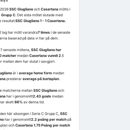
alys
1/2026
SSC Giugliano
och
Casertana
mötts i
C Grupp C
. Det sista mötet slutade med
e resultat:
SSC Giugliano 1 - 1 Casertana.
2 lag har mött varandra
7 times
i de senaste
erna baserad på data vi har på dem.
n 7 senaste mötena,
SSC Giugliano har
 0 matcher
medan
Casertana vunnit 2
.5
 mellan dem har slutat i oavgjort.
ugliano
är i
average home form
medan
ana
presterar
average på bortaplan
.
re matcherna mellan
SSC Giugliano
och
ana
har i genomsnitt
2.43 goals
medan
ar skett
86%
av denna tid.
 i den här säsongen i Serie C Grupp C,
SSC
ano
har i genomsnitt
2.2 poäng per match
på
plan och
Casertana 1.75 Poäng per match