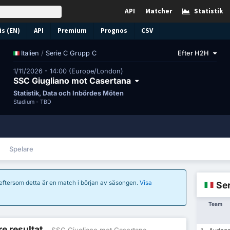
API
Matcher
Statistik
s (EN)
API
Premium
Prognos
CSV
/
Serie C Grupp C
Efter H2H
Italien
1/11/2026 - 14:00 (Europe/London)
SSC Giugliano mot Casertana
Statistik, Data och Inbördes Möten
Stadium -
TBD
Spelare
 eftersom detta är en match i början av säsongen.
Visa
Ser
Team
re resultat
- SSC Giugliano mot Casertana