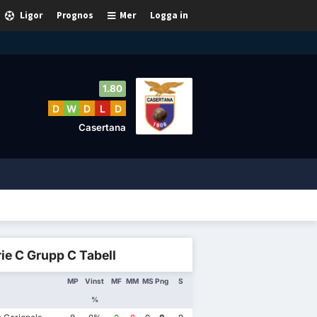
Ligor
Prognos
Mer
Logga in
1.80
D
W
D
L
D
Casertana
ie C Grupp C Tabell
MP
Vinst
MF
MM
MS
Png
S
%