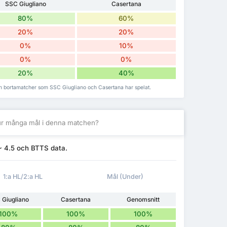
SSC Giugliano
Casertana
80%
60%
20%
20%
0%
10%
0%
0%
20%
40%
h bortamatcher som SSC Giugliano och Casertana har spelat.
r många mål i denna matchen?
~ 4.5 och BTTS data.
1:a HL/2:a HL
Mål (Under)
 Giugliano
Casertana
Genomsnitt
100%
100%
100%