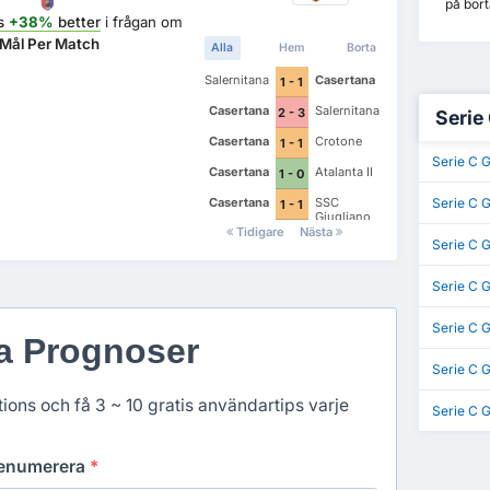
på bort
s
+38%
better
i frågan om
Mål Per Match
Alla
Hem
Borta
Salernitana
Casertana
1 - 1
Casertana
Salernitana
2 - 3
Serie 
Casertana
Crotone
1 - 1
Serie C 
Casertana
Atalanta II
1 - 0
Casertana
SSC
Serie C 
1 - 1
Giugliano
Tidigare
Nästa
Serie C 
Serie C 
Serie C 
ga Prognoser
Serie C 
ons och få 3 ~ 10 gratis användartips varje
Serie C 
prenumerera
*