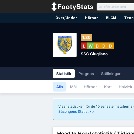
Över/Under
Hörnor
BLGM
Tenni
1.30
L
W
D
D
D
SSC Giugliano
Statistik
Prognos
Ställningar
Alla
Mål
Hörnor
Kort
Halvlek
Visar statistiken för de 10 senaste matcherna
Säsongens Statistik
Head to Head statistik / Tidiga