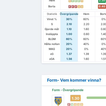
Hem
2.20
O
V
V
V
O
Borta
0.40
F
F
F
O
O
Statistik
Övergripande
Hem
Bort
Vinst %
30%
60%
0%
S
2.10
2.20
2.0
Gjorde mål
1.10
1.60
0.6
Insläppta
1.00
0.60
1.4
BLGM
60%
60%
60
Hålla nollan
20%
40%
0%
MAG
20%
0%
40
xG
1.37
1.39
1.3
xGA
1.56
1.60
1.5
Form- Vem kommer vinna?
Form - Övergripande
1.30
F
V
O
O
O