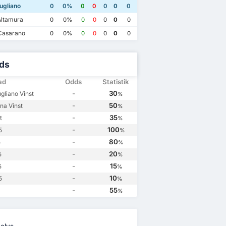
na
1
SSC Giugliano
1
ugliano
0
0%
0
0
0
0
0
ltamura
0
0%
0
0
0
0
0
Casarano
0
0%
0
0
0
0
0
ds
ad
Odds
Statistik
-
30
gliano Vinst
%
-
50
na Vinst
%
-
35
t
%
-
100
5
%
-
80
5
%
-
20
5
%
-
15
5
%
-
10
5
%
-
55
%