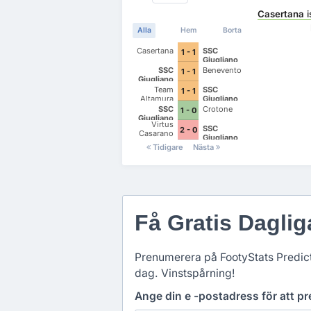
Casertana
i
Alla
Hem
Borta
Casertana
SSC
1 - 1
Giugliano
SSC
Benevento
1 - 1
Giugliano
Team
SSC
1 - 1
Altamura
Giugliano
SSC
Crotone
1 - 0
Giugliano
Virtus
SSC
2 - 0
Casarano
Giugliano
Tidigare
Nästa
Få Gratis Dagli
Prenumerera på FootyStats Predicti
dag. Vinstspårning!
Ange din e -postadress för att 