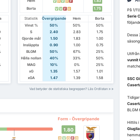
An
Hem
1.83
V
O
V
O
F
Borta
1.75
V
V
F
O
På 1/1
Serie 
a
Statistik
Övergripande
Hem
Borta
följand
Vinst %
50%
50%
50%
0
S
2.40
2.83
1.75
Dessa 
0
Gjorde mål
1.50
1.83
1.00
säsong
0
Insläppta
0.90
1.00
0.75
%
BLGM
50%
67%
25%
Utifrå
Hålla nollan
40%
33%
50%
vunnit
%
MAG
10%
0%
25%
matcher
5
xG
1.35
1.57
1.01
1
xGA
1.47
1.39
1.58
SSC Gi
Casert
Vad betyder de statistiska begreppen? Läs Ordlistan
Tidiga
Casert
BLGM h
Form - Övergripande
Hittils
Giugli
1.80
hemma
O
V
O
F
O