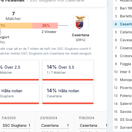
Audace
1
Bari 19
2
7
Barlett
3
Matcher
Casert
4
71%
29%
Catani
2 Vinster
5
Casertana
vgjort
Caves
(29%)
6
1%)
Cosen
7
tik visar att av de 7 möten de haft, har SSC Giugliano vunnit 0
atcher mellan SSC Giugliano och Casertana har slutat oavgjort.
Croton
8
Foggia
9
%
14%
Över 2.5
Över 3.5
Inter II
10
 Matcher
1 / 7 Matcher
Monopo
11
Picern
12
%
14%
Hålla nollan
Hålla nollan
Potenz
13
Giugliano
Casertana
Salerni
14
Savoia
15
7/4/2025
23/11/2024
17/8/2024
21/4/202
SS Scaf
16
SSC Giugliano
1
Casertana
1
Casertana
1
SSC Giu
Sorrent
17