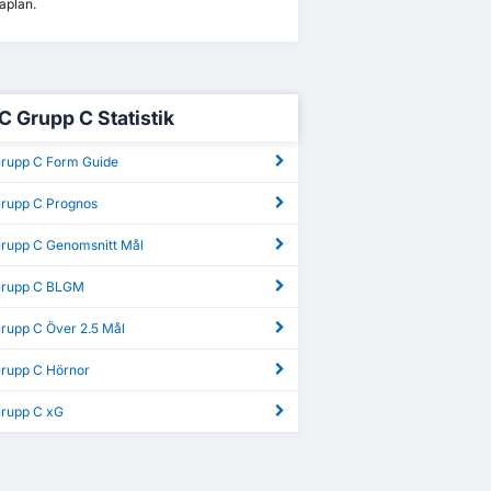
aplan.
C Grupp C Statistik
Grupp C Form Guide
Grupp C Prognos
Grupp C Genomsnitt Mål
Grupp C BLGM
Grupp C Över 2.5 Mål
Grupp C Hörnor
Grupp C xG