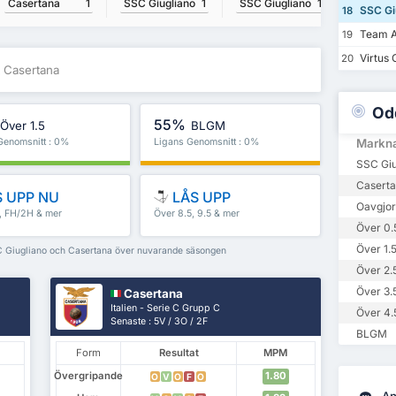
Casertana
1
SSC Giugliano
1
SSC Giugliano
1
Caserta
SSC Gi
18
Team A
19
Virtus 
20
 Casertana
Od
55%
Över 1.5
BLGM
Genomsnitt : 0%
Ligans Genomsnitt : 0%
Markn
SSC Giu
Caserta
 UPP NU
LÅS UPP
Oavgjor
5, FH/2H & mer
Över 8.5, 9.5 & mer
Över 0.
Över 1.
SC Giugliano och Casertana över nuvarande säsongen
Över 2.
Över 3.
Casertana
Italien - Serie C Grupp C
Över 4.
Senaste : 5V / 3O / 2F
BLGM
Form
Resultat
MPM
Övergripande
1.80
O
V
O
F
O