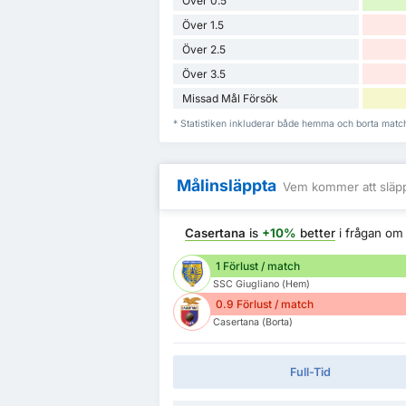
Över 0.5
Över 1.5
Över 2.5
Över 3.5
Missad Mål Försök
* Statistiken inkluderar både hemma och borta matc
Målinsläppta
Vem kommer att släpp
Casertana
is
+10%
better
i frågan o
1 Förlust / match
SSC Giugliano (Hem)
0.9 Förlust / match
Casertana (Borta)
Full-Tid