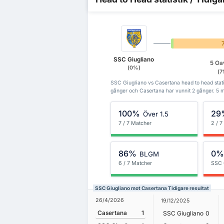
0%
SSC Giugliano
5 Oa
(0%)
(7
SSC Giugliano vs Casertana head to head statis
gånger och Casertana har vunnit 2 gånger. 5 m
100%
29
Över 1.5
7 / 7 Matcher
2 / 7
86%
0
BLGM
6 / 7 Matcher
SSC 
SSC Giugliano mot Casertana Tidigare resultat
26/4/2026
19/12/2025
Casertana
1
SSC Giugliano
0