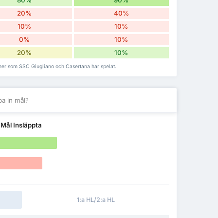
80%
90%
20%
40%
10%
10%
0%
10%
20%
10%
her som SSC Giugliano och Casertana har spelat.
a in mål?
m
Mål Insläppta
1:a HL/2:a HL