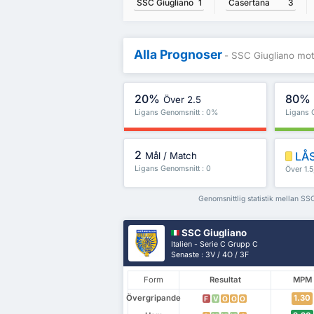
Casertana
3
SSC Giugliano
1
Alla Prognoser
- SSC Giugliano mot
20%
80%
Över 2.5
Ligans Genomsnitt : 0%
Ligans 
2
LÅS
Mål / Match
Ligans Genomsnitt : 0
Över 1.
Genomsnittlig statistik mellan S
SSC Giugliano
Italien - Serie C Grupp C
Senaste : 3V / 4O / 3F
Form
Resultat
MPM
Övergripande
1.30
F
V
O
O
O