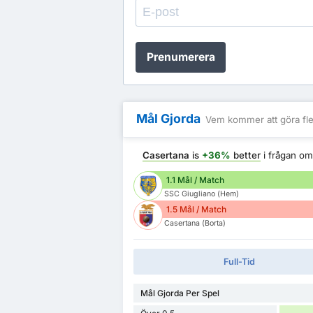
Prenumerera
Mål Gjorda
Vem kommer att göra fle
Casertana
is
+36%
better
i frågan o
1.1 Mål / Match
SSC Giugliano (Hem)
1.5 Mål / Match
Casertana (Borta)
Full-Tid
Mål Gjorda Per Spel