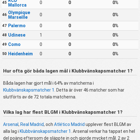
RCD
0
0
0%
45
Mallorca
Olympique
0
0
0%
46
Marseille
Palermo
0
0
0%
47
Udinese
1
0
0%
48
Como
0
0
0%
49
Heidenheim
0
0
0%
50
Hur ofta gör båda lagen mål i Klubbvänskapsmatcher 1?
Båda lagen har gjort mål i 64% av matcherna i
Klubbvänskapsmatcher 1
. Detta är över 46 matcher som har
slutförts av de 72 totala matcherna.
Vilka lag har flest BLGM i Klubbvänskapsmatcher 1?
Arsenal
,
Real Madrid
, och
Atlético Madrid
upplever flest BLGM av
alla lag i
Klubbvänskapsmatcher 1
. Arsenal verkar ha tappat en hel
del poäng eftersom de släppte in och gjorde mycket mål. 2 av 2