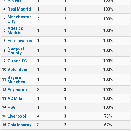
Arsenal
1
1
100%
3
Real Madrid
1
1
100%
4
Manchester
2
2
100%
5
City
Atlético
1
1
100%
6
Madrid
Ferencváros
1
1
100%
7
Newport
1
1
100%
8
County
Girona FC
1
1
100%
9
Volendam
1
1
100%
10
Bayern
1
1
100%
11
München
Feyenoord
3
3
100%
12
AC Milan
1
1
100%
13
PSG
1
1
100%
14
Liverpool
4
3
75%
15
Galatasaray
3
2
67%
16