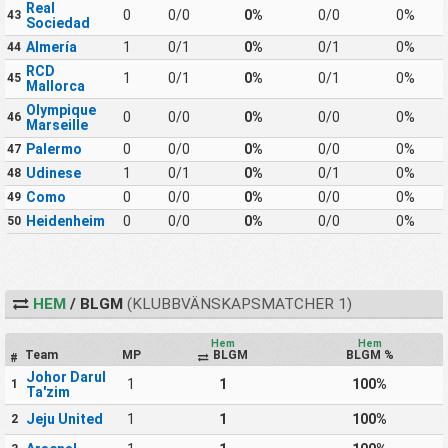
Real
0
0/0
0%
0/0
0%
43
Sociedad
Almería
1
0/1
0%
0/1
0%
44
RCD
1
0/1
0%
0/1
0%
45
Mallorca
Olympique
0
0/0
0%
0/0
0%
46
Marseille
Palermo
0
0/0
0%
0/0
0%
47
Udinese
1
0/1
0%
0/1
0%
48
Como
0
0/0
0%
0/0
0%
49
Heidenheim
0
0/0
0%
0/0
0%
50
HEM
/ BLGM
(KLUBBVÄNSKAPSMATCHER 1)
Hem
Hem
Team
MP
BLGM
BLGM %
#
Johor Darul
1
1
100%
1
Ta'zim
Jeju United
1
1
100%
2