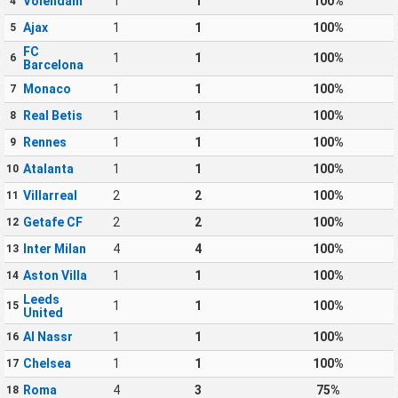
Volendam
1
1
100%
4
Ajax
1
1
100%
5
FC
1
1
100%
6
Barcelona
Monaco
1
1
100%
7
Real Betis
1
1
100%
8
Rennes
1
1
100%
9
Atalanta
1
1
100%
10
Villarreal
2
2
100%
11
Getafe CF
2
2
100%
12
Inter Milan
4
4
100%
13
Aston Villa
1
1
100%
14
Leeds
1
1
100%
15
United
Al Nassr
1
1
100%
16
Chelsea
1
1
100%
17
Roma
4
3
75%
18