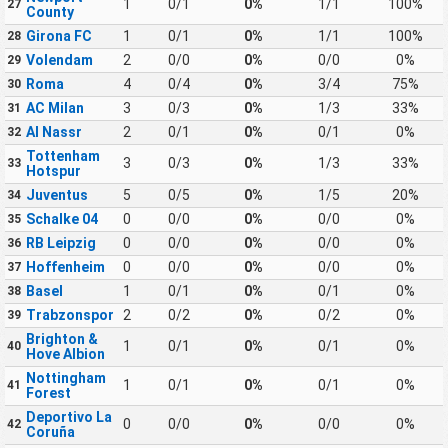
1
0/1
0%
1/1
100%
27
County
Girona FC
1
0/1
0%
1/1
100%
28
Volendam
2
0/0
0%
0/0
0%
29
Roma
4
0/4
0%
3/4
75%
30
AC Milan
3
0/3
0%
1/3
33%
31
Al Nassr
2
0/1
0%
0/1
0%
32
Tottenham
3
0/3
0%
1/3
33%
33
Hotspur
Juventus
5
0/5
0%
1/5
20%
34
Schalke 04
0
0/0
0%
0/0
0%
35
RB Leipzig
0
0/0
0%
0/0
0%
36
Hoffenheim
0
0/0
0%
0/0
0%
37
Basel
1
0/1
0%
0/1
0%
38
Trabzonspor
2
0/2
0%
0/2
0%
39
Brighton &
1
0/1
0%
0/1
0%
40
Hove Albion
Nottingham
1
0/1
0%
0/1
0%
41
Forest
Deportivo La
0
0/0
0%
0/0
0%
42
Coruña