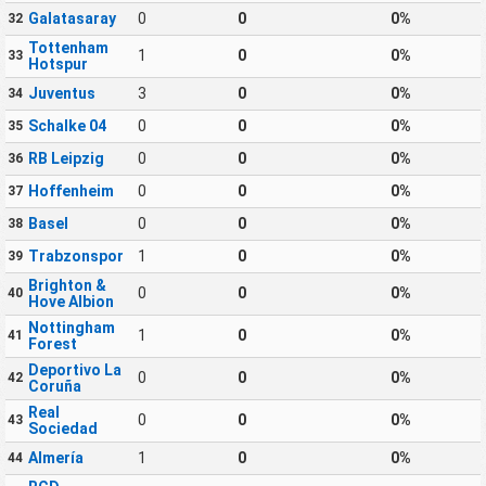
Galatasaray
0
0
0%
32
Tottenham
1
0
0%
33
Hotspur
Juventus
3
0
0%
34
Schalke 04
0
0
0%
35
RB Leipzig
0
0
0%
36
Hoffenheim
0
0
0%
37
Basel
0
0
0%
38
Trabzonspor
1
0
0%
39
Brighton &
0
0
0%
40
Hove Albion
Nottingham
1
0
0%
41
Forest
Deportivo La
0
0
0%
42
Coruña
Real
0
0
0%
43
Sociedad
Almería
1
0
0%
44