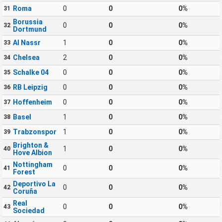
Roma
0
0
0%
31
Borussia
0
0
0%
32
Dortmund
Al Nassr
1
0
0%
33
Chelsea
2
0
0%
34
Schalke 04
0
0
0%
35
RB Leipzig
0
0
0%
36
Hoffenheim
0
0
0%
37
Basel
1
0
0%
38
Trabzonspor
1
0
0%
39
Brighton &
1
0
0%
40
Hove Albion
Nottingham
0
0
0%
41
Forest
Deportivo La
0
0
0%
42
Coruña
Real
0
0
0%
43
Sociedad