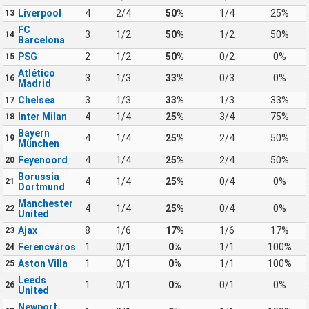
Liverpool
4
2/4
50%
1/4
25%
13
FC
3
1/2
50%
1/2
50%
14
Barcelona
PSG
2
1/2
50%
0/2
0%
15
Atlético
3
1/3
33%
0/3
0%
16
Madrid
Chelsea
3
1/3
33%
1/3
33%
17
Inter Milan
4
1/4
25%
3/4
75%
18
Bayern
4
1/4
25%
2/4
50%
19
München
Feyenoord
4
1/4
25%
2/4
50%
20
Borussia
4
1/4
25%
0/4
0%
21
Dortmund
Manchester
4
1/4
25%
0/4
0%
22
United
Ajax
8
1/6
17%
1/6
17%
23
Ferencváros
1
0/1
0%
1/1
100%
24
Aston Villa
1
0/1
0%
1/1
100%
25
Leeds
1
0/1
0%
0/1
0%
26
United
Newport