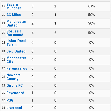
Bayern
3
2
67%
19
München
AC Milan
2
1
50%
20
Manchester
2
1
50%
21
United
Borussia
4
2
50%
22
Dortmund
Johor Darul
0
0
0%
23
Ta'zim
Jeju United
0
0
0%
24
Manchester
0
0
0%
25
City
Ferencváros
0
0
0%
26
Newport
0
0
0%
27
County
Girona FC
0
0
0%
28
Feyenoord
1
0
0%
29
PSG
1
0
0%
30
Liverpool
0
0
0%
31