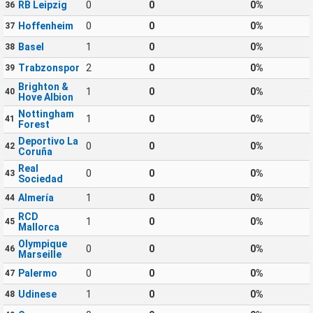
RB Leipzig
0
0
0%
36
Hoffenheim
0
0
0%
37
Basel
1
0
0%
38
Trabzonspor
2
0
0%
39
Brighton &
1
0
0%
40
Hove Albion
Nottingham
1
0
0%
41
Forest
Deportivo La
0
0
0%
42
Coruña
Real
0
0
0%
43
Sociedad
Almería
1
0
0%
44
RCD
1
0
0%
45
Mallorca
Olympique
0
0
0%
46
Marseille
Palermo
0
0
0%
47
Udinese
1
0
0%
48