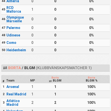
Almería
0
0
0%
44
RCD
1
0
0%
45
Mallorca
Olympique
0
0
0%
46
Marseille
Palermo
0
0
0%
47
Udinese
0
0
0%
48
Como
0
0
0%
49
Heidenheim
0
0
0%
50
BORTA
/ BLGM
(KLUBBVÄNSKAPSMATCHER 1)
Borta
Borta
Team
MP
BLGM
BLGM %
#
Arsenal
1
1
100%
1
Real Madrid
1
1
100%
2
Atlético
2
2
100%
3
Madrid