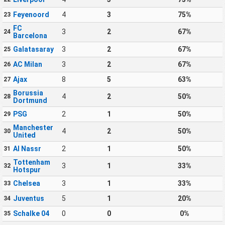
Feyenoord
4
3
75%
23
FC
3
2
67%
24
Barcelona
Galatasaray
3
2
67%
25
AC Milan
3
2
67%
26
Ajax
8
5
63%
27
Borussia
4
2
50%
28
Dortmund
PSG
2
1
50%
29
Manchester
4
2
50%
30
United
Al Nassr
2
1
50%
31
Tottenham
3
1
33%
32
Hotspur
Chelsea
3
1
33%
33
Juventus
5
1
20%
34
Schalke 04
0
0
0%
35