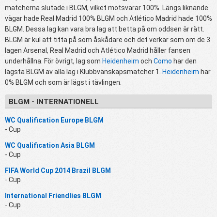
matcherna slutade i BLGM, vilket motsvarar 100%. Längs liknande
vägar hade Real Madrid 100% BLGM och Atlético Madrid hade 100%
BLGM. Dessa lag kan vara bra lag att betta på om oddsen är rätt.
BLGM är kul att titta på som åskådare och det verkar som om de 3
lagen Arsenal, Real Madrid och Atlético Madrid håller fansen
underhållna. För övrigt, lag som
Heidenheim
och
Como
har den
lägsta BLGM av alla lag i Klubbvänskapsmatcher 1.
Heidenheim
har
0% BLGM och som är lägst i tävlingen.
BLGM - INTERNATIONELL
WC Qualification Europe BLGM
- Cup
WC Qualification Asia BLGM
- Cup
FIFA World Cup 2014 Brazil BLGM
- Cup
International Friendlies BLGM
- Cup