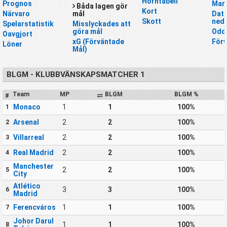
Hörntabell
Prognos
Mar
Båda lagen gör
Kort
Närvaro
mål
Data
Skott
nedl
Spelarstatistik
Misslyckades att
göra mål
Odd
Oavgjort
xG (Förväntade
För
Löner
Mål)
BLGM - KLUBBVÄNSKAPSMATCHER 1
Team
MP
BLGM
BLGM %
#
Monaco
1
1
100%
1
Arsenal
2
2
100%
2
Villarreal
2
2
100%
3
Real Madrid
2
2
100%
4
Manchester
2
2
100%
5
City
Atlético
3
3
100%
6
Madrid
Ferencváros
1
1
100%
7
Johor Darul
1
1
100%
8