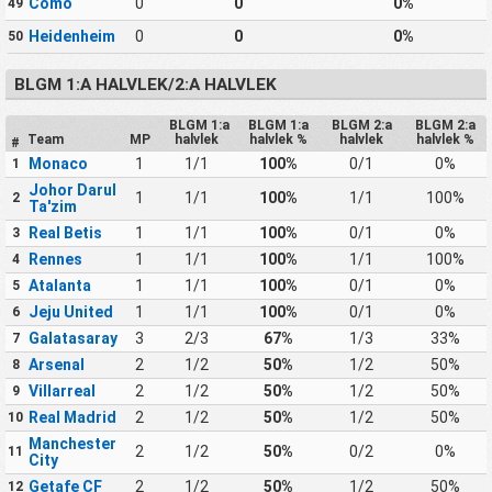
Como
0
0
0%
49
Heidenheim
0
0
0%
50
BLGM 1:A HALVLEK/2:A HALVLEK
BLGM 1:a
BLGM 1:a
BLGM 2:a
BLGM 2:a
Team
MP
halvlek
halvlek %
halvlek
halvlek %
#
Monaco
1
1/1
100%
0/1
0%
1
Johor Darul
1
1/1
100%
1/1
100%
2
Ta'zim
Real Betis
1
1/1
100%
0/1
0%
3
Rennes
1
1/1
100%
1/1
100%
4
Atalanta
1
1/1
100%
0/1
0%
5
Jeju United
1
1/1
100%
0/1
0%
6
Galatasaray
3
2/3
67%
1/3
33%
7
Arsenal
2
1/2
50%
1/2
50%
8
Villarreal
2
1/2
50%
1/2
50%
9
Real Madrid
2
1/2
50%
1/2
50%
10
Manchester
2
1/2
50%
0/2
0%
11
City
Getafe CF
2
1/2
50%
1/2
50%
12