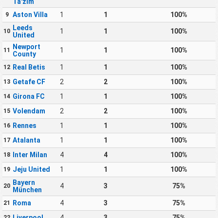
Ta'zim
Aston Villa
1
1
100%
9
Leeds
1
1
100%
10
United
Newport
1
1
100%
11
County
Real Betis
1
1
100%
12
Getafe CF
2
2
100%
13
Girona FC
1
1
100%
14
Volendam
2
2
100%
15
Rennes
1
1
100%
16
Atalanta
1
1
100%
17
Inter Milan
4
4
100%
18
Jeju United
1
1
100%
19
Bayern
4
3
75%
20
München
Roma
4
3
75%
21
Liverpool
4
3
75%
22