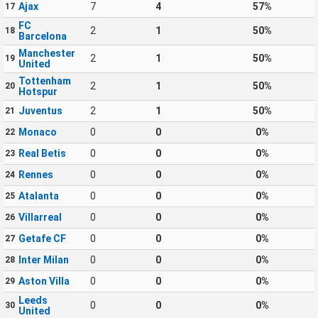
Ajax
7
4
57%
17
FC
2
1
50%
18
Barcelona
Manchester
2
1
50%
19
United
Tottenham
2
1
50%
20
Hotspur
Juventus
2
1
50%
21
Monaco
0
0
0%
22
Real Betis
0
0
0%
23
Rennes
0
0
0%
24
Atalanta
0
0
0%
25
Villarreal
0
0
0%
26
Getafe CF
0
0
0%
27
Inter Milan
0
0
0%
28
Aston Villa
0
0
0%
29
Leeds
0
0
0%
30
United