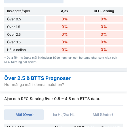
Insläppta/Spel
Ajax
RFC Seraing
0%
0%
Över 0.5
0%
0%
Över 1.5
0%
0%
Över 2.5
0%
0%
Över 3.5
0%
0%
Hålla nollan
* Data för insläppta mål inkluderar både hemma- och bortamatcher som Ajax och
RFC Seraing har spelat.
Över 2.5 & BTTS Prognoser
Hur många mål i denna matchen?
Ajax och RFC Seraing över 0.5 ~ 4.5 och BTTS data.
Mål (Över)
1:a HL/2:a HL
Mål (Under)