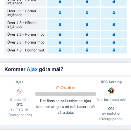
Intjänade
Över 3.5 - Hörnor
Intjänade
Över 4.5 - Hörnor
Intjänade
Över 2.5 - Hörnor mot
Över 3.5 - Hörnor mot
Över 4.5 - Hörnor mot
Kommer
Ajax
göra mål?
Ajax
RFC Seraing
Osäker
Gjorde mål i
Noll insläppta mål
Det finns en
osäkerhet
om
Ajax
i
0%
kommer att göra ett mål baserat på
0%
av matcher
våra data.
av matcher
(Övergripande)
(Övergripande)