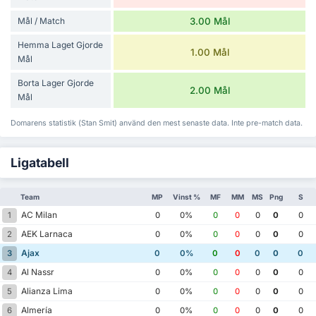
Mål / Match
3.00 Mål
Hemma Laget Gjorde
1.00 Mål
Mål
Borta Lager Gjorde
2.00 Mål
Mål
Domarens statistik (Stan Smit) använd den mest senaste data. Inte pre-match data.
Ligatabell
Team
MP
Vinst %
MF
MM
MS
Png
S
AC Milan
1
0
0%
0
0
0
0
0
AEK Larnaca
2
0
0%
0
0
0
0
0
Ajax
3
0
0%
0
0
0
0
0
Al Nassr
4
0
0%
0
0
0
0
0
Alianza Lima
5
0
0%
0
0
0
0
0
Almería
6
0
0%
0
0
0
0
0