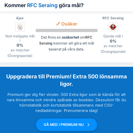
Kommer
RFC Seraing
göra mål?
Ajax
RFC Seraing
Osäker
Noll insläppta mål
Gjorde mål i
Det finns en
osäkerhet
om
RFC
i
0%
Seraing
kommer att göra ett mål
0%
av matcher
baserat på våra data.
av matcher
(Övergripande)
(Övergripande)
Uppgradera till Premium! Extra 500 lönsamma
ligor.
Premium ger dig fler vinster. 500 Extra ligor som är kända för att
vara lönsamma och mindre spårade av bookies. Dessutom får du
hörnstatistik och kortstatistik tillsammans med CSV-
nedladdningar. Prenumerera idag!
GÅ MED I PREMIUM NU