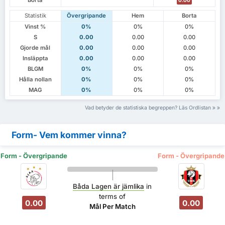
Statistik
Övergripande
Hem
Borta
Vinst %
0%
0%
0%
S
0.00
0.00
0.00
Gjorde mål
0.00
0.00
0.00
Insläppta
0.00
0.00
0.00
BLGM
0%
0%
0%
Hålla nollan
0%
0%
0%
MAG
0%
0%
0%
Vad betyder de statistiska begreppen? Läs Ordlistan
Form- Vem kommer vinna?
Form - Övergripande
Form - Övergripande
Båda Lagen är jämlika
in
terms of
0.00
0.00
Mål Per Match