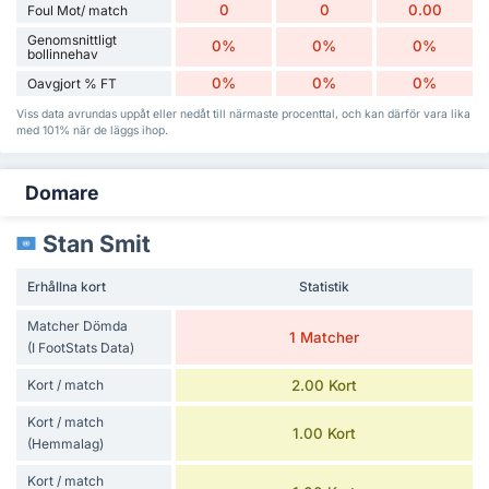
0
0
0.00
Foul Mot/ match
Genomsnittligt
0%
0%
0%
bollinnehav
0%
0%
0%
Oavgjort % FT
Viss data avrundas uppåt eller nedåt till närmaste procenttal, och kan därför vara lika
med 101% när de läggs ihop.
Domare
Stan Smit
Erhållna kort
Statistik
Matcher Dömda
1 Matcher
(I FootStats Data)
Kort / match
2.00 Kort
Kort / match
1.00 Kort
(Hemmalag)
Kort / match