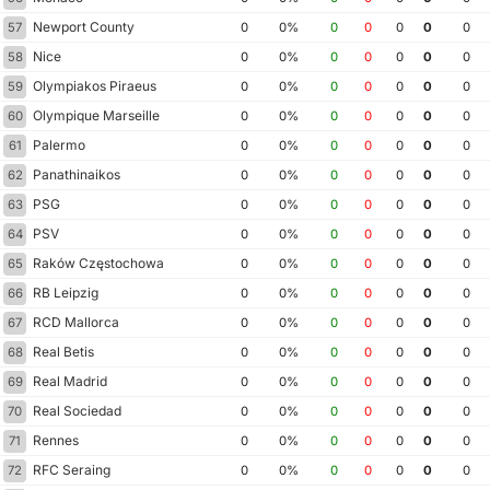
Newport County
57
0
0%
0
0
0
0
0
Nice
58
0
0%
0
0
0
0
0
Olympiakos Piraeus
59
0
0%
0
0
0
0
0
Olympique Marseille
60
0
0%
0
0
0
0
0
Palermo
61
0
0%
0
0
0
0
0
Panathinaikos
62
0
0%
0
0
0
0
0
PSG
63
0
0%
0
0
0
0
0
PSV
64
0
0%
0
0
0
0
0
Raków Częstochowa
65
0
0%
0
0
0
0
0
RB Leipzig
66
0
0%
0
0
0
0
0
RCD Mallorca
67
0
0%
0
0
0
0
0
Real Betis
68
0
0%
0
0
0
0
0
Real Madrid
69
0
0%
0
0
0
0
0
Real Sociedad
70
0
0%
0
0
0
0
0
Rennes
71
0
0%
0
0
0
0
0
RFC Seraing
72
0
0%
0
0
0
0
0