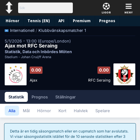
LIGOR
MENY
Hörnor
Tennis (EN)
API
Premium
Prognos
/
Klubbvänskapsmatcher 1
Internationell
5/1/2026 - 13:00 (Europe/London)
Ajax mot RFC Seraing
Statistik, Data och Inbördes Möten
Stadium -
Johan Cruijff Arena
0.00
0.00
Ajax
RFC Seraing
Statistik
Prognos
Ställningar
Alla
Mål
Hörnor
Kort
Halvlek
Spelare
Detta är en tidig säsongsmatch eller en cupmatch som har avslutats.
Vi visar säsongsstatistik istället för de 10 senaste statistiken efter 3