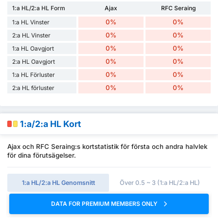
1:a HL/2:a HL Form
Ajax
RFC Seraing
0%
0%
1:a HL Vinster
0%
0%
2:a HL Vinster
0%
0%
1:a HL Oavgjort
0%
0%
2:a HL Oavgjort
0%
0%
1:a HL Förluster
0%
0%
2:a HL förluster
1:a/2:a HL Kort
Ajax och RFC Seraing:s kortstatistik för första och andra halvlek
för dina förutsägelser.
1:a HL/2:a HL Genomsnitt
Över 0.5 ~ 3 (1:a HL/2:a HL)
DATA FOR PREMIUM MEMBERS ONLY