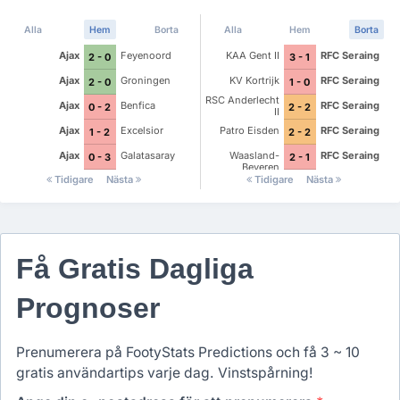
Alla
Hem
Borta
Alla
Hem
Borta
Ajax
Feyenoord
KAA Gent II
RFC Seraing
2 - 0
3 - 1
Ajax
Groningen
KV Kortrijk
RFC Seraing
2 - 0
1 - 0
RSC Anderlecht
Ajax
Benfica
RFC Seraing
0 - 2
2 - 2
II
Ajax
Excelsior
Patro Eisden
RFC Seraing
1 - 2
2 - 2
Ajax
Galatasaray
Waasland-
RFC Seraing
0 - 3
2 - 1
Beveren
Tidigare
Nästa
Tidigare
Nästa
Få Gratis Dagliga
Prognoser
Prenumerera på FootyStats Predictions och få 3 ~ 10
gratis användartips varje dag. Vinstspårning!