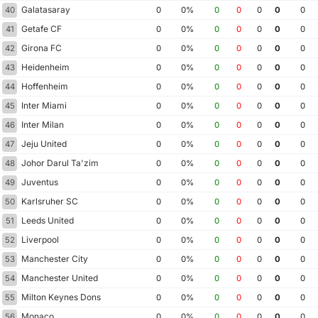
Galatasaray
40
0
0%
0
0
0
0
0
Getafe CF
41
0
0%
0
0
0
0
0
Girona FC
42
0
0%
0
0
0
0
0
Heidenheim
43
0
0%
0
0
0
0
0
Hoffenheim
44
0
0%
0
0
0
0
0
Inter Miami
45
0
0%
0
0
0
0
0
Inter Milan
46
0
0%
0
0
0
0
0
Jeju United
47
0
0%
0
0
0
0
0
Johor Darul Ta'zim
48
0
0%
0
0
0
0
0
Juventus
49
0
0%
0
0
0
0
0
Karlsruher SC
50
0
0%
0
0
0
0
0
Leeds United
51
0
0%
0
0
0
0
0
Liverpool
52
0
0%
0
0
0
0
0
Manchester City
53
0
0%
0
0
0
0
0
Manchester United
54
0
0%
0
0
0
0
0
Milton Keynes Dons
55
0
0%
0
0
0
0
0
Monaco
56
0
0%
0
0
0
0
0