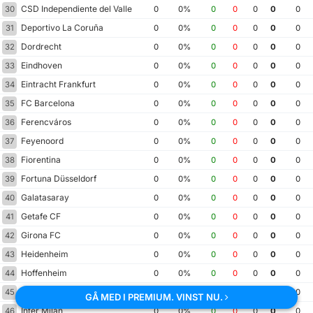
CSD Independiente del Valle
30
0
0%
0
0
0
0
0
Deportivo La Coruña
31
0
0%
0
0
0
0
0
Dordrecht
32
0
0%
0
0
0
0
0
Eindhoven
33
0
0%
0
0
0
0
0
Eintracht Frankfurt
34
0
0%
0
0
0
0
0
FC Barcelona
35
0
0%
0
0
0
0
0
Ferencváros
36
0
0%
0
0
0
0
0
Feyenoord
37
0
0%
0
0
0
0
0
Fiorentina
38
0
0%
0
0
0
0
0
Fortuna Düsseldorf
39
0
0%
0
0
0
0
0
Galatasaray
40
0
0%
0
0
0
0
0
Getafe CF
41
0
0%
0
0
0
0
0
Girona FC
42
0
0%
0
0
0
0
0
Heidenheim
43
0
0%
0
0
0
0
0
Hoffenheim
44
0
0%
0
0
0
0
0
Inter Miami
45
0
0%
0
0
0
0
0
GÅ MED I PREMIUM. VINST NU.
Inter Milan
46
0
0%
0
0
0
0
0