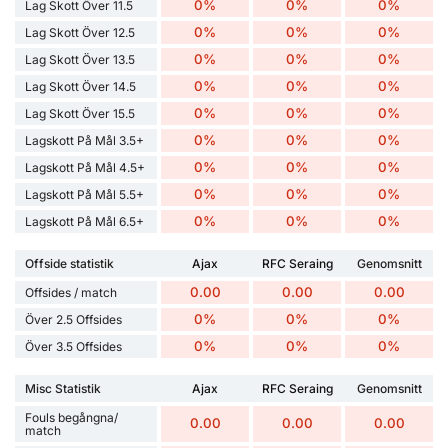
0%
0%
0%
Lag Skott Över 11.5
0%
0%
0%
Lag Skott Över 12.5
0%
0%
0%
Lag Skott Över 13.5
0%
0%
0%
Lag Skott Över 14.5
0%
0%
0%
Lag Skott Över 15.5
0%
0%
0%
Lagskott På Mål 3.5+
0%
0%
0%
Lagskott På Mål 4.5+
0%
0%
0%
Lagskott På Mål 5.5+
0%
0%
0%
Lagskott På Mål 6.5+
Offside statistik
Ajax
RFC Seraing
Genomsnitt
0.00
0.00
0.00
Offsides / match
0%
0%
0%
Över 2.5 Offsides
0%
0%
0%
Över 3.5 Offsides
Misc Statistik
Ajax
RFC Seraing
Genomsnitt
Fouls begångna/
0.00
0.00
0.00
match