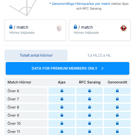
* Genomsnittliga Hörnsparkar per match
mellan Ajax
och RFC Seraing
/ match
/ match
Hörnor Intjänade
Hörnor Intjänade
Totalt antal hörnor
1:a HL/2:a HL
DATA FOR PREMIUM MEMBERS ONLY
Match Hörnor
Ajax
RFC Seraing
Genomsnitt
Över 6
Över 7
Över 8
Över 9
Över 10
Över 11