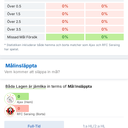
0%
0%
Över 0.5
0%
0%
Över 1.5
0%
0%
Över 2.5
0%
0%
Över 3.5
0%
0%
Missad Mål Försök
* Statistiken inkluderar både hemma och borta matcher som Ajax och RFC Seraing
har spelat.
Målinsläppta
Vem kommer att släppa in mål?
Båda Lagen är jämlika
in terms of
Mål Insläppta
0
Ajax (Hem)
0
RFC Seraing (Borta)
Full-Tid
1:a HL/2:a HL