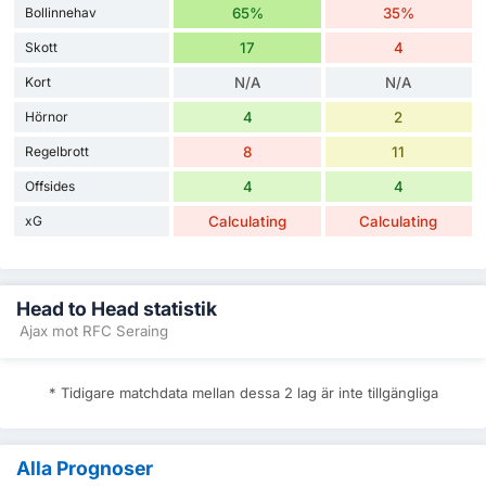
Bollinnehav
65%
35%
Skott
17
4
Kort
N/A
N/A
Hörnor
4
2
Regelbrott
8
11
Offsides
4
4
xG
Calculating
Calculating
Head to Head statistik
Ajax mot RFC Seraing
* Tidigare matchdata mellan dessa 2 lag är inte tillgängliga
Alla Prognoser