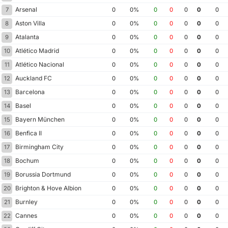
Arsenal
7
0
0%
0
0
0
0
0
Aston Villa
8
0
0%
0
0
0
0
0
Atalanta
9
0
0%
0
0
0
0
0
Atlético Madrid
10
0
0%
0
0
0
0
0
Atlético Nacional
11
0
0%
0
0
0
0
0
Auckland FC
12
0
0%
0
0
0
0
0
Barcelona
13
0
0%
0
0
0
0
0
Basel
14
0
0%
0
0
0
0
0
Bayern München
15
0
0%
0
0
0
0
0
Benfica II
16
0
0%
0
0
0
0
0
Birmingham City
17
0
0%
0
0
0
0
0
Bochum
18
0
0%
0
0
0
0
0
Borussia Dortmund
19
0
0%
0
0
0
0
0
Brighton & Hove Albion
20
0
0%
0
0
0
0
0
Burnley
21
0
0%
0
0
0
0
0
Cannes
22
0
0%
0
0
0
0
0