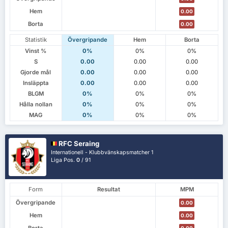
Hem
0.00
Borta
0.00
Statistik
Övergripande
Hem
Borta
Vinst %
0%
0%
0%
S
0.00
0.00
0.00
Gjorde mål
0.00
0.00
0.00
Insläppta
0.00
0.00
0.00
BLGM
0%
0%
0%
Hålla nollan
0%
0%
0%
MAG
0%
0%
0%
RFC Seraing
Internationell - Klubbvänskapsmatcher 1
Liga Pos.
0
/ 91
Form
Resultat
MPM
Övergripande
0.00
Hem
0.00
Borta
0.00