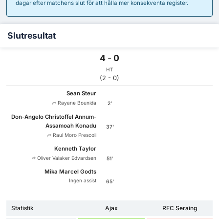
dagar efter matchens slut för att hålla mer konsekventa register.
Slutresultat
4
-
0
HT
(2 - 0)
Sean Steur
Rayane Bounida
2'
Don-Angelo Christoffel Annum-
Assamoah Konadu
37'
Raul Moro Prescoli
Kenneth Taylor
Oliver Valaker Edvardsen
51'
Mika Marcel Godts
Ingen assist
65'
Statistik
Ajax
RFC Seraing