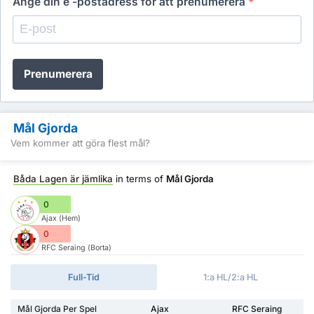
Ange din e -postadress för att prenumerera
*
Prenumerera
Mål Gjorda
Vem kommer att göra flest mål?
Båda Lagen är jämlika
in terms of
Mål Gjorda
0
Ajax (Hem)
0
RFC Seraing (Borta)
Full-Tid
1:a HL/2:a HL
Mål Gjorda Per Spel
Ajax
RFC Seraing