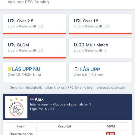
- Ajax mot RFC Seraing
0%
0%
Över 2.5
Över 1.5
Ligans Genomsnitt : 0%
Ligans Genomsnitt : 0%
0%
0.00
BLGM
Mål / Match
Ligans Genomsnitt : 0%
Ligans Genomsnitt : 0
LÅS UPP NU
LÅS UPP
Över 1.5, FH/2H & mer
Över 8.5, 9.5 & mer
Genomsnittlig statistik mellan Ajax och RFC Seraing över nuvarande säsongen
Ajax
Internationell - Klubbvänskapsmatcher 1
Liga Pos.
0
/ 91
Form
Resultat
MPM
Övergripande
0.00