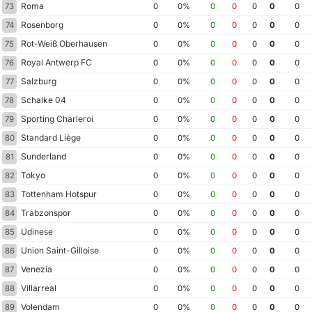
Roma
73
0
0%
0
0
0
0
0
Rosenborg
74
0
0%
0
0
0
0
0
Rot-Weiß Oberhausen
75
0
0%
0
0
0
0
0
Royal Antwerp FC
76
0
0%
0
0
0
0
0
Salzburg
77
0
0%
0
0
0
0
0
Schalke 04
78
0
0%
0
0
0
0
0
Sporting Charleroi
79
0
0%
0
0
0
0
0
Standard Liège
80
0
0%
0
0
0
0
0
Sunderland
81
0
0%
0
0
0
0
0
Tokyo
82
0
0%
0
0
0
0
0
Tottenham Hotspur
83
0
0%
0
0
0
0
0
Trabzonspor
84
0
0%
0
0
0
0
0
Udinese
85
0
0%
0
0
0
0
0
Union Saint-Gilloise
86
0
0%
0
0
0
0
0
Venezia
87
0
0%
0
0
0
0
0
Villarreal
88
0
0%
0
0
0
0
0
Volendam
89
0
0%
0
0
0
0
0