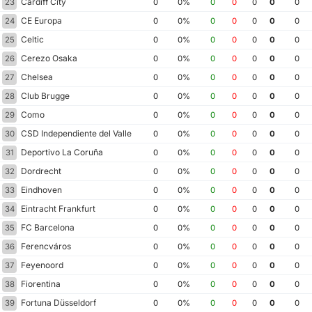
Cardiff City
23
0
0%
0
0
0
0
0
CE Europa
24
0
0%
0
0
0
0
0
Celtic
25
0
0%
0
0
0
0
0
Cerezo Osaka
26
0
0%
0
0
0
0
0
Chelsea
27
0
0%
0
0
0
0
0
Club Brugge
28
0
0%
0
0
0
0
0
Como
29
0
0%
0
0
0
0
0
CSD Independiente del Valle
30
0
0%
0
0
0
0
0
Deportivo La Coruña
31
0
0%
0
0
0
0
0
Dordrecht
32
0
0%
0
0
0
0
0
Eindhoven
33
0
0%
0
0
0
0
0
Eintracht Frankfurt
34
0
0%
0
0
0
0
0
FC Barcelona
35
0
0%
0
0
0
0
0
Ferencváros
36
0
0%
0
0
0
0
0
Feyenoord
37
0
0%
0
0
0
0
0
Fiorentina
38
0
0%
0
0
0
0
0
Fortuna Düsseldorf
39
0
0%
0
0
0
0
0