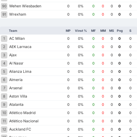
Wehen Wiesbaden
90
0
0%
0
0
0
0
0
Wrexham
91
0
0%
0
0
0
0
0
Team
MP
Vinst %
MF
MM
MS
Png
S
AC Milan
1
0
0%
0
0
0
0
0
AEK Larnaca
2
0
0%
0
0
0
0
0
Ajax
3
0
0%
0
0
0
0
0
Al Nassr
4
0
0%
0
0
0
0
0
Alianza Lima
5
0
0%
0
0
0
0
0
Almería
6
0
0%
0
0
0
0
0
Arsenal
7
0
0%
0
0
0
0
0
Aston Villa
8
0
0%
0
0
0
0
0
Atalanta
9
0
0%
0
0
0
0
0
Atlético Madrid
10
0
0%
0
0
0
0
0
Atlético Nacional
11
0
0%
0
0
0
0
0
Auckland FC
12
0
0%
0
0
0
0
0