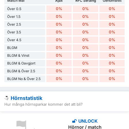
Match Mål
Ajax
RFC Seraing
Genomsnitt
0%
0%
0%
Över 0.5
0%
0%
0%
Över 1.5
0%
0%
0%
Över 2.5
0%
0%
0%
Över 3.5
0%
0%
0%
Över 4.5
0%
0%
0%
BLGM
0%
0%
0%
BLGM & Vinst
0%
0%
0%
BLGM & Oavgjort
0%
0%
0%
BLGM & Över 2.5
0%
0%
0%
BLGM No & Över 2.5
Hörnstatistik
Hur många hörnsparkar kommer det att bli?
UNLOCK
Hörnor / match