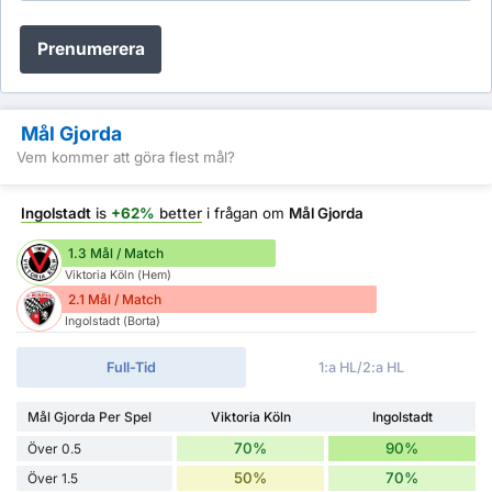
Prenumerera
Mål Gjorda
Vem kommer att göra flest mål?
Ingolstadt
is
+62%
better
i frågan om
Mål Gjorda
1.3 Mål / Match
Viktoria Köln (Hem)
2.1 Mål / Match
Ingolstadt (Borta)
Full-Tid
1:a HL/2:a HL
Mål Gjorda Per Spel
Viktoria Köln
Ingolstadt
70%
90%
Över 0.5
50%
70%
Över 1.5