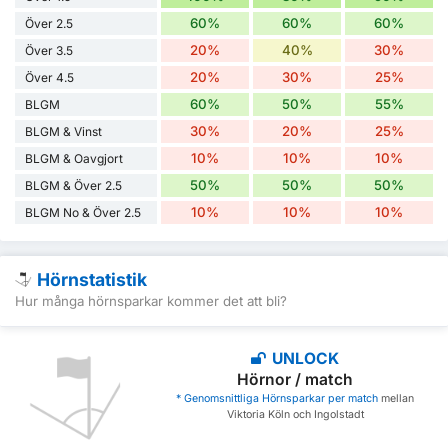
60%
60%
60%
Över 2.5
20%
40%
30%
Över 3.5
20%
30%
25%
Över 4.5
60%
50%
55%
BLGM
30%
20%
25%
BLGM & Vinst
10%
10%
10%
BLGM & Oavgjort
50%
50%
50%
BLGM & Över 2.5
10%
10%
10%
BLGM No & Över 2.5
Hörnstatistik
Hur många hörnsparkar kommer det att bli?
UNLOCK
Hörnor / match
* Genomsnittliga Hörnsparkar per match
mellan
Viktoria Köln och Ingolstadt