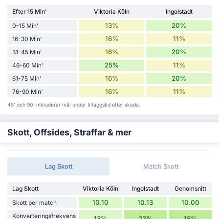
Efter 15 Min'
Viktoria Köln
Ingolstadt
13%
20%
0-15 Min'
16%
11%
16-30 Min'
16%
20%
31-45 Min'
25%
11%
46-60 Min'
16%
20%
61-75 Min'
16%
11%
76-90 Min'
45' och 90' inkluderar mål under tilläggstid efter skada.
Skott, Offsides, Straffar & mer
Lag Skott
Match Skott
Lag Skott
Viktoria Köln
Ingolstadt
Genomsnitt
10.10
10.13
10.00
Skott per match
Konverteringsfrekvens
13%
23%
18%