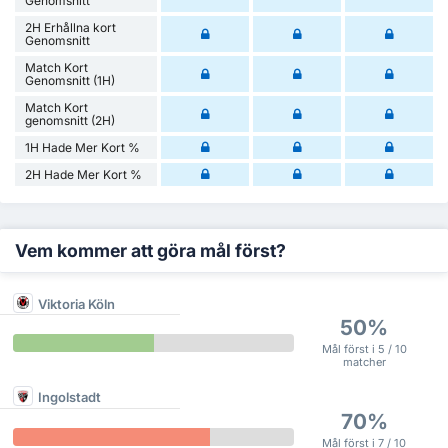
Genomsnitt
2H Erhållna kort
Genomsnitt
Match Kort
Genomsnitt (1H)
Match Kort
genomsnitt (2H)
1H Hade Mer Kort %
2H Hade Mer Kort %
Vem kommer att göra mål först?
Viktoria Köln
50%
Mål först i 5 / 10
matcher
Ingolstadt
70%
Mål först i 7 / 10