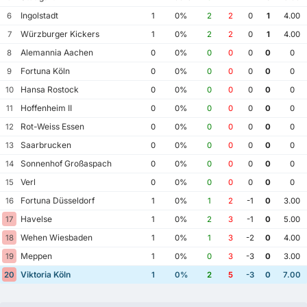
Ingolstadt
6
1
0%
2
2
0
1
4.00
Würzburger Kickers
7
1
0%
2
2
0
1
4.00
Alemannia Aachen
8
0
0%
0
0
0
0
0
Fortuna Köln
9
0
0%
0
0
0
0
0
Hansa Rostock
10
0
0%
0
0
0
0
0
Hoffenheim II
11
0
0%
0
0
0
0
0
Rot-Weiss Essen
12
0
0%
0
0
0
0
0
Saarbrucken
13
0
0%
0
0
0
0
0
Sonnenhof Großaspach
14
0
0%
0
0
0
0
0
Verl
15
0
0%
0
0
0
0
0
Fortuna Düsseldorf
16
1
0%
1
2
-1
0
3.00
Havelse
17
1
0%
2
3
-1
0
5.00
Wehen Wiesbaden
18
1
0%
1
3
-2
0
4.00
Meppen
19
1
0%
0
3
-3
0
3.00
Viktoria Köln
20
1
0%
2
5
-3
0
7.00