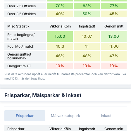
70%
83%
77%
Över 2.5 Offsides
40%
50%
45%
Över 3.5 Offsides
Misc Statistik
Viktoria Köln
Ingolstadt
Genomsnitt
Fouls begångna/
15.00
10.67
13.00
match
10.3
11
11.00
Foul Mot/ match
Genomsnittligt
46%
48%
47%
bollinnehav
10%
10%
10%
Oavgjort % FT
Viss data avrundas uppåt eller nedåt till närmaste procenttal, och kan därför vara lika
med 101% när de läggs ihop.
Frisparkar, Målsparkar & Inkast
Frisparkar
Målvaktsutspark
Inkast
Frisparkar
Viktoria Köln
Ingolstadt
Genomsnitt