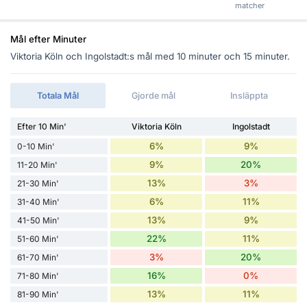
matcher
Mål efter Minuter
Viktoria Köln och Ingolstadt:s mål med 10 minuter och 15 minuter.
Totala Mål
Gjorde mål
Insläppta
Efter 10 Min'
Viktoria Köln
Ingolstadt
6%
9%
0-10 Min'
9%
20%
11-20 Min'
13%
3%
21-30 Min'
6%
11%
31-40 Min'
13%
9%
41-50 Min'
22%
11%
51-60 Min'
3%
20%
61-70 Min'
16%
0%
71-80 Min'
13%
11%
81-90 Min'