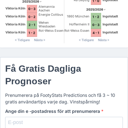
RB Leipzig
Ingolstadt
1 - 0
2025/2026
Alemannia
Viktoria Köln
0 - 3
2025/2026
Aachen
Energie Cottbus
Viktoria Köln
1860 München
Ingolstadt
0 - 2
1 - 2
Wehen
Viktoria Köln
Hoffenheim II
Ingolstadt
2 - 1
0 - 3
Wiesbaden
Rot-Weiss Essen
Rot-Weiss Essen
Viktoria Köln
Ingolstadt
1 - 2
4 - 1
Tidigare
Nästa
Tidigare
Nästa
Få Gratis Dagliga
Prognoser
Prenumerera på FootyStats Predictions och få 3 ~ 10
gratis användartips varje dag. Vinstspårning!
Ange din e -postadress för att prenumerera
*