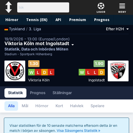
LIGOR
MENY
Hörnor
Tennis (EN)
API
Premium
Prognos
/
3. Liga
Efter H2H
Tyskland
19/9/2026 - 13:00 (Europe/London)
Viktoria Köln mot Ingolstadt
Statistik, Data och Inbördes Möten
Stadium -
Sportpark Höhenberg
1.30
1.90
W
L
D
L
W
L
L
D
Viktoria Köln
Ingolstadt
Statistik
Prognos
Ställningar
Alla
Mål
Hörnor
Kort
Halvlek
Spelare
Visar statistiken för de 10 senaste matcherna eftersom detta är en
match i början av säsongen.
Visa Säsongens Statistik