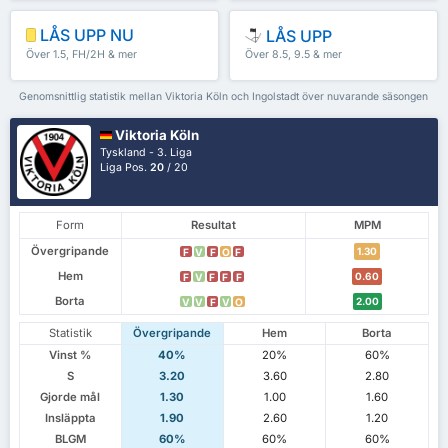
LÅS UPP NU
LÅS UPP
Över 1.5, FH/2H & mer
Över 8.5, 9.5 & mer
Genomsnittlig statistik mellan Viktoria Köln och Ingolstadt över nuvarande säsongen
Viktoria Köln
Tyskland - 3. Liga
Liga Pos.
20
/ 20
Form
Resultat
MPM
Övergripande
1.30
F
V
F
O
F
Hem
0.60
F
V
F
F
F
Borta
2.00
V
V
F
V
O
Statistik
Övergripande
Hem
Borta
Vinst %
40%
20%
60%
S
3.20
3.60
2.80
Gjorde mål
1.30
1.00
1.60
Insläppta
1.90
2.60
1.20
BLGM
60%
60%
60%