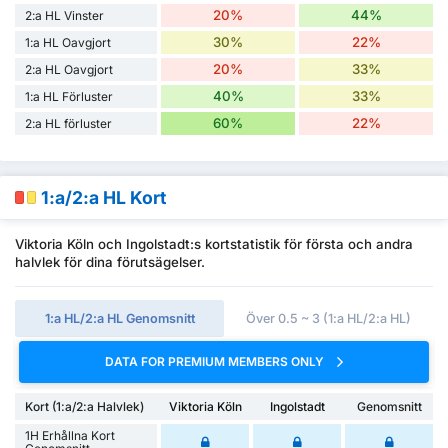
20%
44%
2:a HL Vinster
30%
22%
1:a HL Oavgjort
20%
33%
2:a HL Oavgjort
40%
33%
1:a HL Förluster
60%
22%
2:a HL förluster
1:a/2:a HL Kort
Viktoria Köln och Ingolstadt:s kortstatistik för första och andra
halvlek för dina förutsägelser.
1:a HL/2:a HL Genomsnitt
Över 0.5 ~ 3 (1:a HL/2:a HL)
DATA FOR PREMIUM MEMBERS ONLY
Kort (1:a/2:a Halvlek)
Viktoria Köln
Ingolstadt
Genomsnitt
1H Erhållna Kort