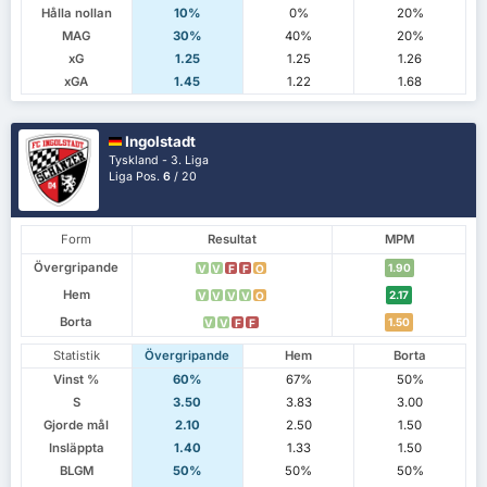
Hålla nollan
10%
0%
20%
MAG
30%
40%
20%
xG
1.25
1.25
1.26
xGA
1.45
1.22
1.68
Ingolstadt
Tyskland - 3. Liga
Liga Pos.
6
/ 20
Form
Resultat
MPM
Övergripande
1.90
V
V
F
F
O
Hem
2.17
V
V
V
V
O
Borta
1.50
V
V
F
F
Statistik
Övergripande
Hem
Borta
Vinst %
60%
67%
50%
S
3.50
3.83
3.00
Gjorde mål
2.10
2.50
1.50
Insläppta
1.40
1.33
1.50
BLGM
50%
50%
50%