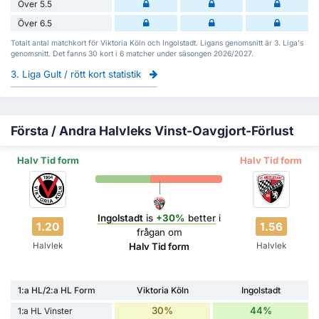
Över 5.5
Över 6.5
Totalt antal matchkort för Viktoria Köln och Ingolstadt. Ligans genomsnitt är 3. Liga's
genomsnitt. Det fanns 30 kort i 6 matcher under säsongen 2026/2027.
3. Liga Gult / rött kort statistik
Första / Andra Halvleks Vinst-Oavgjort-Förlust
Halv Tid form
Halv Tid form
Ingolstadt
is
+30%
better
i
1.20
1.56
frågan om
Halvlek
Halvlek
Halv Tid form
1:a HL/2:a HL Form
Viktoria Köln
Ingolstadt
30%
44%
1:a HL Vinster