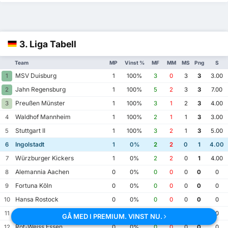
3. Liga Tabell
Team
MP
Vinst %
MF
MM
MS
Png
S
MSV Duisburg
1
1
100%
3
0
3
3
3.00
Jahn Regensburg
2
1
100%
5
2
3
3
7.00
Preußen Münster
3
1
100%
3
1
2
3
4.00
Waldhof Mannheim
4
1
100%
2
1
1
3
3.00
Stuttgart II
5
1
100%
3
2
1
3
5.00
Ingolstadt
6
1
0%
2
2
0
1
4.00
Würzburger Kickers
7
1
0%
2
2
0
1
4.00
Alemannia Aachen
8
0
0%
0
0
0
0
0
Fortuna Köln
9
0
0%
0
0
0
0
0
Hansa Rostock
10
0
0%
0
0
0
0
0
Hoffenheim II
11
0
0%
0
0
0
0
0
GÅ MED I PREMIUM. VINST NU.
Rot-Weiss Essen
12
0
0%
0
0
0
0
0