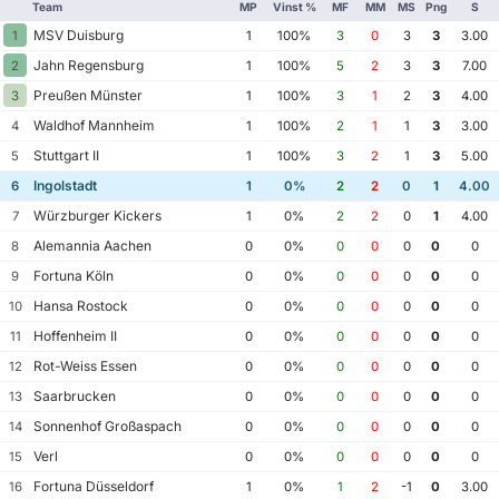
Team
MP
Vinst %
MF
MM
MS
Png
S
MSV Duisburg
1
1
100%
3
0
3
3
3.00
Jahn Regensburg
2
1
100%
5
2
3
3
7.00
Preußen Münster
3
1
100%
3
1
2
3
4.00
Waldhof Mannheim
4
1
100%
2
1
1
3
3.00
Stuttgart II
5
1
100%
3
2
1
3
5.00
Ingolstadt
6
1
0%
2
2
0
1
4.00
Würzburger Kickers
7
1
0%
2
2
0
1
4.00
Alemannia Aachen
8
0
0%
0
0
0
0
0
Fortuna Köln
9
0
0%
0
0
0
0
0
Hansa Rostock
10
0
0%
0
0
0
0
0
Hoffenheim II
11
0
0%
0
0
0
0
0
Rot-Weiss Essen
12
0
0%
0
0
0
0
0
Saarbrucken
13
0
0%
0
0
0
0
0
Sonnenhof Großaspach
14
0
0%
0
0
0
0
0
Verl
15
0
0%
0
0
0
0
0
Fortuna Düsseldorf
16
1
0%
1
2
-1
0
3.00