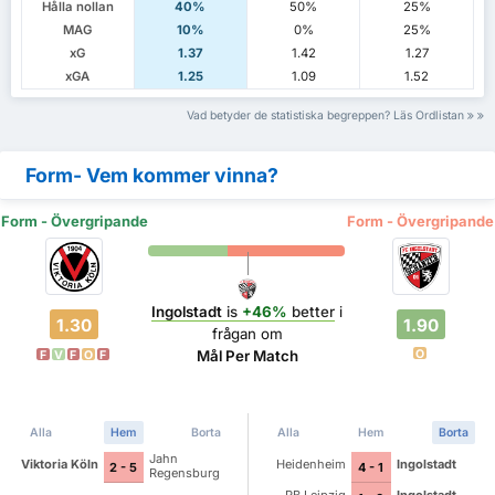
Hålla nollan
40%
50%
25%
MAG
10%
0%
25%
xG
1.37
1.42
1.27
xGA
1.25
1.09
1.52
Vad betyder de statistiska begreppen? Läs Ordlistan
Form- Vem kommer vinna?
Form - Övergripande
Form - Övergripande
Ingolstadt
is
+46%
better
i
1.30
1.90
frågan om
O
Mål Per Match
F
V
F
O
F
Alla
Hem
Borta
Alla
Hem
Borta
Jahn
Viktoria Köln
Heidenheim
Ingolstadt
2 - 5
4 - 1
Regensburg