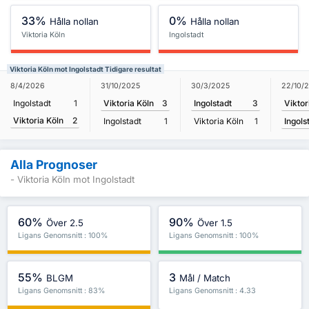
33%
0%
Hålla nollan
Hålla nollan
Viktoria Köln
Ingolstadt
Viktoria Köln mot Ingolstadt Tidigare resultat
22/10/
8/4/2026
31/10/2025
30/3/2025
Viktor
Ingolstadt
1
Viktoria Köln
3
Ingolstadt
3
Viktoria Köln
2
Ingols
Ingolstadt
1
Viktoria Köln
1
Alla Prognoser
- Viktoria Köln mot Ingolstadt
60%
90%
Över 2.5
Över 1.5
Ligans Genomsnitt : 100%
Ligans Genomsnitt : 100%
55%
3
BLGM
Mål / Match
Ligans Genomsnitt : 83%
Ligans Genomsnitt : 4.33