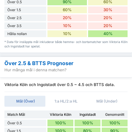
90%
60%
Över 0.5
60%
30%
Över 1.5
20%
20%
Över 2.5
10%
20%
Över 3.5
10%
40%
Hålla nollan
* Data för insläppta mål inkluderar både hemma- och bortamatcher som Viktoria Köln
och Ingolstadt har spelat.
Över 2.5 & BTTS Prognoser
Hur många mål i denna matchen?
Viktoria Köln och Ingolstadt över 0.5 ~ 4.5 och BTTS data.
Mål (Över)
1:a HL/2:a HL
Mål (Under)
Match Mål
Viktoria Köln
Ingolstadt
Genomsnitt
100%
100%
100%
Över 0.5
100%
80%
90%
Över 1.5