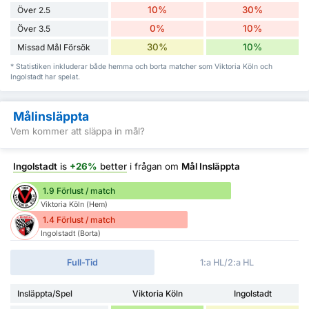
10%
30%
Över 2.5
0%
10%
Över 3.5
30%
10%
Missad Mål Försök
* Statistiken inkluderar både hemma och borta matcher som Viktoria Köln och
Ingolstadt har spelat.
Målinsläppta
Vem kommer att släppa in mål?
Ingolstadt
is
+26%
better
i frågan om
Mål Insläppta
1.9 Förlust / match
Viktoria Köln (Hem)
1.4 Förlust / match
Ingolstadt (Borta)
Full-Tid
1:a HL/2:a HL
Insläppta/Spel
Viktoria Köln
Ingolstadt