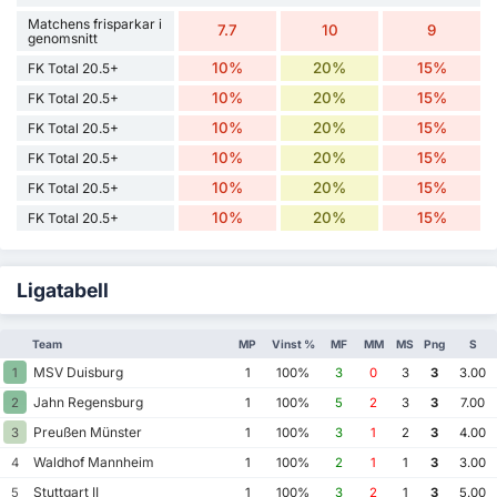
Matchens frisparkar i
7.7
10
9
genomsnitt
10%
20%
15%
FK Total 20.5+
10%
20%
15%
FK Total 20.5+
10%
20%
15%
FK Total 20.5+
10%
20%
15%
FK Total 20.5+
10%
20%
15%
FK Total 20.5+
10%
20%
15%
FK Total 20.5+
Ligatabell
Team
MP
Vinst %
MF
MM
MS
Png
S
MSV Duisburg
1
1
100%
3
0
3
3
3.00
Jahn Regensburg
2
1
100%
5
2
3
3
7.00
Preußen Münster
3
1
100%
3
1
2
3
4.00
Waldhof Mannheim
4
1
100%
2
1
1
3
3.00
Stuttgart II
5
1
100%
3
2
1
3
5.00