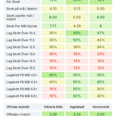
För Skott
4.10
5.13
5.00
Skott på mål / Match
Skott utanför mål /
6.00
5.00
6.00
match
7.77
4.26
6
Skott Per Mål Gjorda
30%
63%
47%
Lag Skott Över 10.5
30%
50%
40%
Lag Skott Över 11.5
30%
38%
34%
Lag Skott Över 12.5
20%
25%
23%
Lag Skott Över 13.5
10%
13%
12%
Lag Skott Över 14.5
10%
13%
12%
Lag Skott Över 15.5
60%
50%
55%
Lagskott På Mål 3.5+
40%
50%
45%
Lagskott På Mål 4.5+
10%
50%
30%
Lagskott På Mål 5.5+
10%
50%
30%
Lagskott På Mål 6.5+
Offside statistik
Viktoria Köln
Ingolstadt
Genomsnitt
3.30
3.33
3.00
Offsides / match