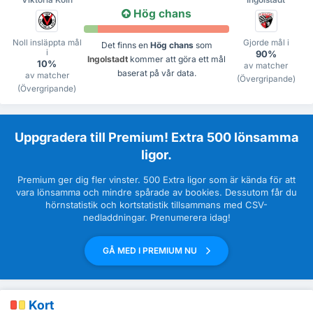
Viktoria Köln
Ingolstadt
Hög chans
Noll insläppta mål
Gjorde mål i
Det finns en
Hög chans
som
i
90%
Ingolstadt
kommer att göra ett mål
10%
av matcher
baserat på vår data.
av matcher
(Övergripande)
(Övergripande)
Uppgradera till Premium! Extra 500 lönsamma
ligor.
Premium ger dig fler vinster. 500 Extra ligor som är kända för att
vara lönsamma och mindre spårade av bookies. Dessutom får du
hörnstatistik och kortstatistik tillsammans med CSV-
nedladdningar. Prenumerera idag!
GÅ MED I PREMIUM NU
Kort