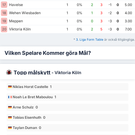
Havelse
17
1
0%
2
3
-1
0
5.00
Wehen Wiesbaden
18
1
0%
1
3
-2
0
4.00
Meppen
19
1
0%
0
3
-3
0
3.00
Viktoria Köln
20
1
0%
2
5
-3
0
7.00
*
3. Liga Form Table
är också tillgängliga.
Vilken Spelare Kommer göra Mål?
Topp målskytt
-
Viktoria Köln
Niklas Horst Castelle 1
Noah Le Bret Maboulou 1
Arne Schulz 0
Tobias Eisenhuth 0
Taylan Duman 0