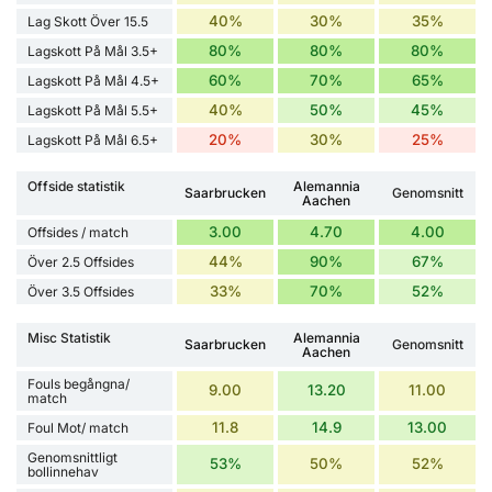
40%
30%
35%
Lag Skott Över 15.5
80%
80%
80%
Lagskott På Mål 3.5+
60%
70%
65%
Lagskott På Mål 4.5+
40%
50%
45%
Lagskott På Mål 5.5+
20%
30%
25%
Lagskott På Mål 6.5+
Offside statistik
Alemannia
Saarbrucken
Genomsnitt
Aachen
3.00
4.70
4.00
Offsides / match
44%
90%
67%
Över 2.5 Offsides
33%
70%
52%
Över 3.5 Offsides
Misc Statistik
Alemannia
Saarbrucken
Genomsnitt
Aachen
Fouls begångna/
9.00
13.20
11.00
match
11.8
14.9
13.00
Foul Mot/ match
Genomsnittligt
53%
50%
52%
bollinnehav