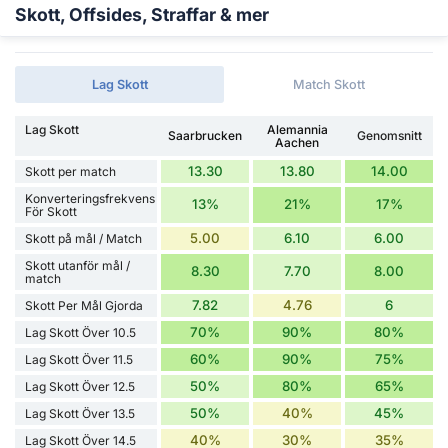
Skott, Offsides, Straffar & mer
Lag Skott
Match Skott
Lag Skott
Alemannia
Saarbrucken
Genomsnitt
Aachen
13.30
13.80
14.00
Skott per match
Konverteringsfrekvens
13%
21%
17%
För Skott
5.00
6.10
6.00
Skott på mål / Match
Skott utanför mål /
8.30
7.70
8.00
match
7.82
4.76
6
Skott Per Mål Gjorda
70%
90%
80%
Lag Skott Över 10.5
60%
90%
75%
Lag Skott Över 11.5
50%
80%
65%
Lag Skott Över 12.5
50%
40%
45%
Lag Skott Över 13.5
40%
30%
35%
Lag Skott Över 14.5