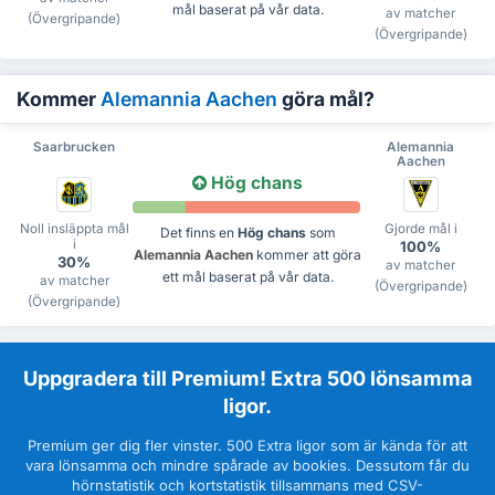
mål baserat på vår data.
av matcher
(Övergripande)
(Övergripande)
Kommer
Alemannia Aachen
göra mål?
Saarbrucken
Alemannia
Aachen
Hög chans
Noll insläppta mål
Gjorde mål i
Det finns en
Hög chans
som
i
100%
Alemannia Aachen
kommer att göra
30%
av matcher
ett mål baserat på vår data.
av matcher
(Övergripande)
(Övergripande)
Uppgradera till Premium! Extra 500 lönsamma
ligor.
Premium ger dig fler vinster. 500 Extra ligor som är kända för att
vara lönsamma och mindre spårade av bookies. Dessutom får du
hörnstatistik och kortstatistik tillsammans med CSV-