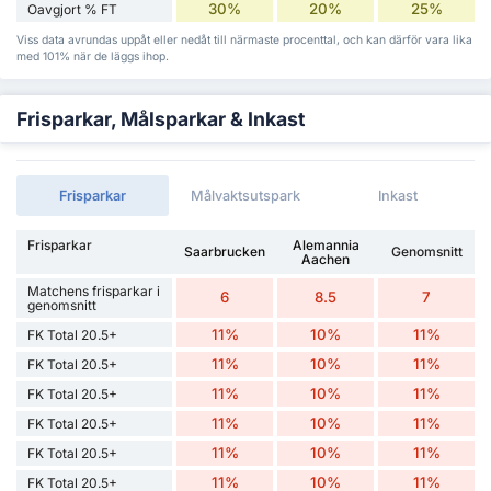
30%
20%
25%
Oavgjort % FT
Viss data avrundas uppåt eller nedåt till närmaste procenttal, och kan därför vara lika
med 101% när de läggs ihop.
Frisparkar, Målsparkar & Inkast
Frisparkar
Målvaktsutspark
Inkast
Frisparkar
Alemannia
Saarbrucken
Genomsnitt
Aachen
Matchens frisparkar i
6
8.5
7
genomsnitt
11%
10%
11%
FK Total 20.5+
11%
10%
11%
FK Total 20.5+
11%
10%
11%
FK Total 20.5+
11%
10%
11%
FK Total 20.5+
11%
10%
11%
FK Total 20.5+
11%
10%
11%
FK Total 20.5+