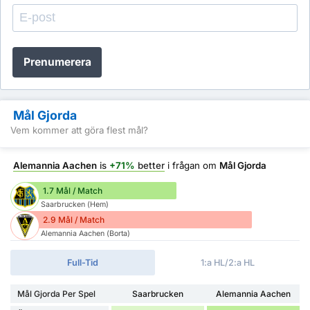
Prenumerera
Mål Gjorda
Vem kommer att göra flest mål?
Alemannia Aachen
is
+71%
better
i frågan om
Mål Gjorda
1.7 Mål / Match
Saarbrucken (Hem)
2.9 Mål / Match
Alemannia Aachen (Borta)
Full-Tid
1:a HL/2:a HL
Mål Gjorda Per Spel
Saarbrucken
Alemannia Aachen