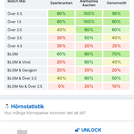
Match Mål
Alemannia
Saarbrucken
Genomsnitt
Aachen
90%
100%
95%
Över 0.5
80%
100%
90%
Över 1.5
40%
80%
60%
Över 2.5
30%
50%
40%
Över 3.5
30%
20%
25%
Över 4.5
60%
80%
70%
BLGM
20%
60%
40%
BLGM & Vinst
20%
20%
20%
BLGM & Oavgjort
40%
60%
50%
BLGM & Över 2.5
0%
20%
10%
BLGM No & Över 2.5
Hörnstatistik
Hur många hörnsparkar kommer det att bli?
UNLOCK