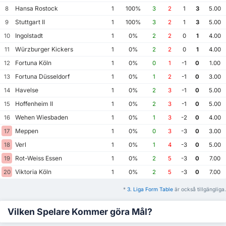
Hansa Rostock
8
1
100%
3
2
1
3
5.00
Stuttgart II
9
1
100%
3
2
1
3
5.00
Ingolstadt
10
1
0%
2
2
0
1
4.00
Würzburger Kickers
11
1
0%
2
2
0
1
4.00
Fortuna Köln
12
1
0%
0
1
-1
0
1.00
Fortuna Düsseldorf
13
1
0%
1
2
-1
0
3.00
Havelse
14
1
0%
2
3
-1
0
5.00
Hoffenheim II
15
1
0%
2
3
-1
0
5.00
Wehen Wiesbaden
16
1
0%
1
3
-2
0
4.00
Meppen
17
1
0%
0
3
-3
0
3.00
Verl
18
1
0%
1
4
-3
0
5.00
Rot-Weiss Essen
19
1
0%
2
5
-3
0
7.00
Viktoria Köln
20
1
0%
2
5
-3
0
7.00
*
3. Liga Form Table
är också tillgängliga.
Vilken Spelare Kommer göra Mål?