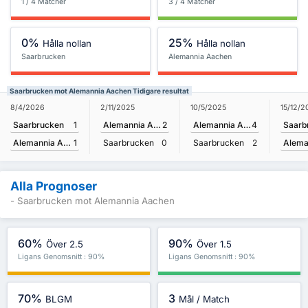
1 / 4 Matcher
3 / 4 Matcher
0%
25%
Hålla nollan
Hålla nollan
Saarbrucken
Alemannia Aachen
Saarbrucken mot Alemannia Aachen Tidigare resultat
8/4/2026
15/12/2
2/11/2025
10/5/2025
Saarbrucken
1
Saarb
Alemannia Aachen
2
Alemannia Aachen
4
Alemannia Aachen
1
Saarbrucken
0
Saarbrucken
2
Alla Prognoser
- Saarbrucken mot Alemannia Aachen
60%
90%
Över 2.5
Över 1.5
Ligans Genomsnitt : 90%
Ligans Genomsnitt : 90%
70%
3
BLGM
Mål / Match