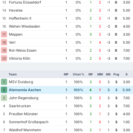
Fortuna Düsseldorf
13
1
0%
1
2
-1
0
3.00
Havelse
14
1
0%
2
3
-1
0
5.00
Hoffenheim II
15
1
0%
2
3
-1
0
5.00
Wehen Wiesbaden
16
1
0%
1
3
-2
0
4.00
Meppen
17
1
0%
0
3
-3
0
3.00
Verl
18
1
0%
1
4
-3
0
5.00
Rot-Weiss Essen
19
1
0%
2
5
-3
0
7.00
Viktoria Köln
20
1
0%
2
5
-3
0
7.00
Team
MP
Vinst %
MF
MM
MS
Png
S
MSV Duisburg
1
1
100%
3
0
3
3
3.00
Alemannia Aachen
2
1
100%
4
1
3
3
5.00
Jahn Regensburg
3
1
100%
5
2
3
3
7.00
Saarbrucken
4
1
100%
5
2
3
3
7.00
Preußen Münster
5
1
100%
3
1
2
3
4.00
Sonnenhof Großaspach
6
1
100%
1
0
1
3
1.00
Waldhof Mannheim
7
1
100%
2
1
1
3
3.00