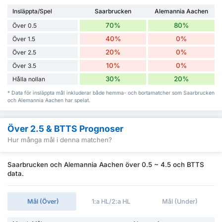
Insläppta/Spel
Saarbrucken
Alemannia Aachen
70%
80%
Över 0.5
40%
0%
Över 1.5
20%
0%
Över 2.5
10%
0%
Över 3.5
30%
20%
Hålla nollan
* Data för insläppta mål inkluderar både hemma- och bortamatcher som Saarbrucken
och Alemannia Aachen har spelat.
Över 2.5 & BTTS Prognoser
Hur många mål i denna matchen?
Saarbrucken och Alemannia Aachen över 0.5 ~ 4.5 och BTTS
data.
Mål (Över)
1:a HL/2:a HL
Mål (Under)