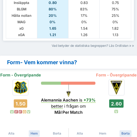
Insläppta
0.80
0.83
0.75
BLGM
80%
83%
75%
Hålla nollan
20%
17%
25%
MAG
0%
0%
0%
xG
1.65
1.54
1.82
xGA
1.21
1.26
1.13
Vad betyder de statistiska begreppen? Läs Ordlistan
Form- Vem kommer vinna?
Form - Övergripande
Form - Övergripande
Alemannia Aachen
is
+73%
1.50
2.60
better
i frågan om
V
Mål Per Match
V
F
F
O
V
Alla
Hem
Borta
Alla
Hem
Borta