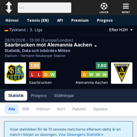
LIGOR
MENY
Hörnor
Tennis (EN)
API
Premium
Prognos
/
3. Liga
Efter H2H
Tyskland
28/11/2026 - 13:00 (Europe/London)
Saarbrucken mot Alemannia Aachen
Statistik, Data och Inbördes Möten
Stadium -
Hermann-Neuberger-Stadion
1.50
2.60
L
L
D
W
D
W
W
W
Saarbrucken
Alemannia Aachen
Statistik
Prognos
Ställningar
Alla
Mål
Hörnor
Kort
Halvlek
Spelare
Visar statistiken för de 10 senaste matcherna eftersom detta är en
match i början av säsongen.
Visa Säsongens Statistik