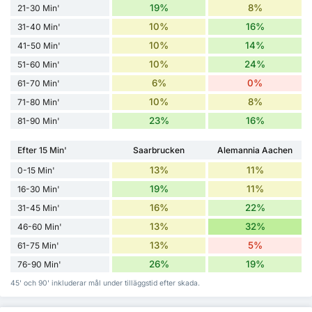
19%
8%
21-30 Min'
10%
16%
31-40 Min'
10%
14%
41-50 Min'
10%
24%
51-60 Min'
6%
0%
61-70 Min'
10%
8%
71-80 Min'
23%
16%
81-90 Min'
Efter 15 Min'
Saarbrucken
Alemannia Aachen
13%
11%
0-15 Min'
19%
11%
16-30 Min'
16%
22%
31-45 Min'
13%
32%
46-60 Min'
13%
5%
61-75 Min'
26%
19%
76-90 Min'
45' och 90' inkluderar mål under tilläggstid efter skada.