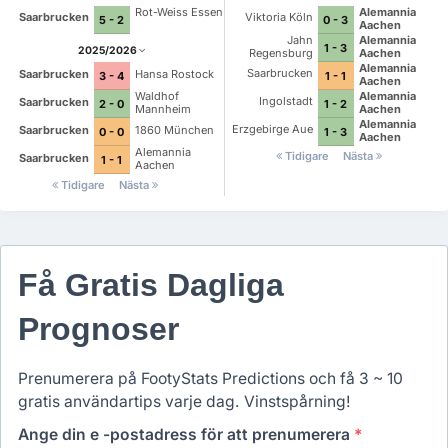
Rot-Weiss Essen
Alemannia
Saarbrucken
Viktoria Köln
5 - 2
0 - 3
Aachen
Jahn
Alemannia
1 - 3
2025/2026
Regensburg
Aachen
Alemannia
Saarbrucken
Saarbrucken
Hansa Rostock
1 - 1
3 - 4
Aachen
Alemannia
Waldhof
Ingolstadt
Saarbrucken
1 - 2
2 - 0
Aachen
Mannheim
Alemannia
Erzgebirge Aue
Saarbrucken
1860 München
1 - 3
0 - 0
Aachen
Alemannia
Tidigare
Nästa
Saarbrucken
1 - 1
Aachen
Tidigare
Nästa
Få Gratis Dagliga
Prognoser
Prenumerera på FootyStats Predictions och få 3 ~ 10
gratis användartips varje dag. Vinstspårning!
Ange din e -postadress för att prenumerera
*