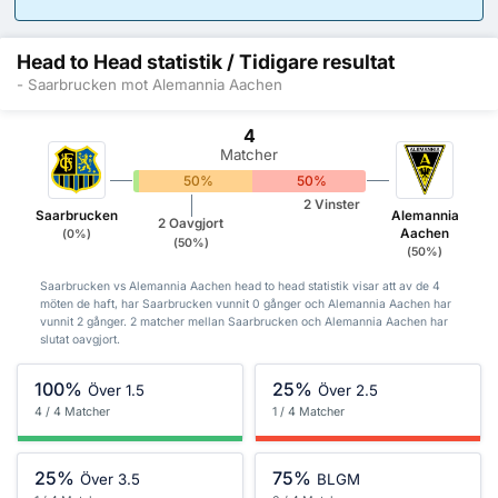
Head to Head statistik / Tidigare resultat
- Saarbrucken mot Alemannia Aachen
4
Matcher
0%
50%
50%
2 Vinster
Saarbrucken
Alemannia
2 Oavgjort
Aachen
(0%)
(50%)
(50%)
Saarbrucken vs Alemannia Aachen head to head statistik visar att av de 4
möten de haft, har Saarbrucken vunnit 0 gånger och Alemannia Aachen har
vunnit 2 gånger. 2 matcher mellan Saarbrucken och Alemannia Aachen har
slutat oavgjort.
100%
25%
Över 1.5
Över 2.5
4 / 4 Matcher
1 / 4 Matcher
25%
75%
Över 3.5
BLGM