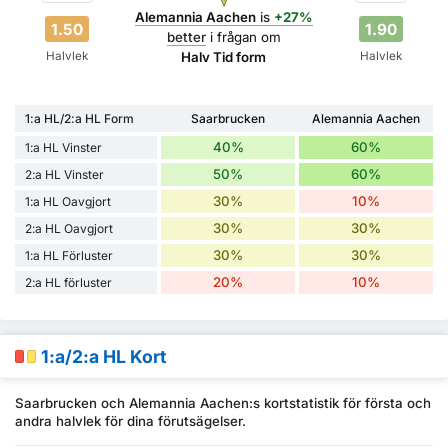
Alemannia Aachen
is
+27%
1.50
1.90
better
i frågan om
Halvlek
Halvlek
Halv Tid form
1:a HL/2:a HL Form
Saarbrucken
Alemannia Aachen
40%
60%
1:a HL Vinster
50%
60%
2:a HL Vinster
30%
10%
1:a HL Oavgjort
30%
30%
2:a HL Oavgjort
30%
30%
1:a HL Förluster
20%
10%
2:a HL förluster
1:a/2:a HL Kort
Saarbrucken och Alemannia Aachen:s kortstatistik för första och
andra halvlek för dina förutsägelser.