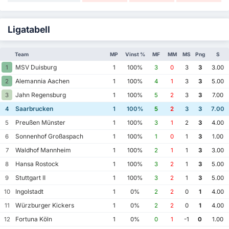
Ligatabell
Team
MP
Vinst %
MF
MM
MS
Png
S
MSV Duisburg
1
1
100%
3
0
3
3
3.00
Alemannia Aachen
2
1
100%
4
1
3
3
5.00
Jahn Regensburg
3
1
100%
5
2
3
3
7.00
Saarbrucken
4
1
100%
5
2
3
3
7.00
Preußen Münster
5
1
100%
3
1
2
3
4.00
Sonnenhof Großaspach
6
1
100%
1
0
1
3
1.00
Waldhof Mannheim
7
1
100%
2
1
1
3
3.00
Hansa Rostock
8
1
100%
3
2
1
3
5.00
Stuttgart II
9
1
100%
3
2
1
3
5.00
Ingolstadt
10
1
0%
2
2
0
1
4.00
Würzburger Kickers
11
1
0%
2
2
0
1
4.00
Fortuna Köln
12
1
0%
0
1
-1
0
1.00