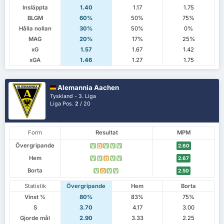
Insläppta
1.40
1.17
1.75
BLGM
60%
50%
75%
Hålla nollan
30%
50%
0%
MAG
20%
17%
25%
xG
1.57
1.67
1.42
xGA
1.46
1.27
1.75
Alemannia Aachen
Tyskland - 3. Liga
Liga Pos.
2
/ 20
Form
Resultat
MPM
Övergripande
2.60
V
O
V
V
V
Hem
2.67
V
V
O
V
V
Borta
2.50
V
O
V
V
Statistik
Övergripande
Hem
Borta
Vinst %
80%
83%
75%
S
3.70
4.17
3.00
Gjorde mål
2.90
3.33
2.25