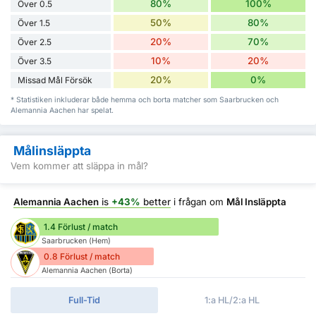
80%
100%
Över 0.5
50%
80%
Över 1.5
20%
70%
Över 2.5
10%
20%
Över 3.5
20%
0%
Missad Mål Försök
* Statistiken inkluderar både hemma och borta matcher som Saarbrucken och
Alemannia Aachen har spelat.
Målinsläppta
Vem kommer att släppa in mål?
Alemannia Aachen
is
+43%
better
i frågan om
Mål Insläppta
1.4 Förlust / match
Saarbrucken (Hem)
0.8 Förlust / match
Alemannia Aachen (Borta)
Full-Tid
1:a HL/2:a HL