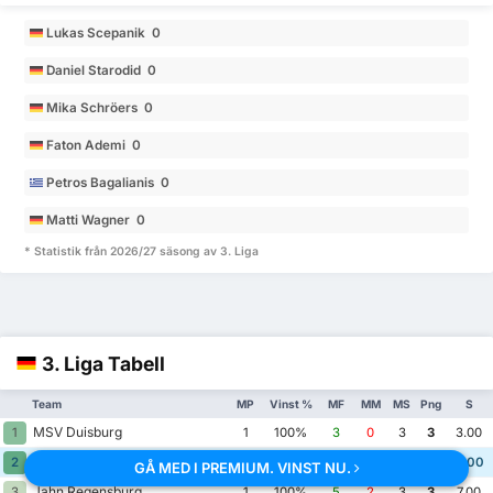
Lukas Scepanik 0
Daniel Starodid 0
Mika Schröers 0
Faton Ademi 0
Petros Bagalianis 0
Matti Wagner 0
* Statistik från 2026/27 säsong av 3. Liga
3. Liga Tabell
Team
MP
Vinst %
MF
MM
MS
Png
S
MSV Duisburg
1
1
100%
3
0
3
3
3.00
Alemannia Aachen
2
1
100%
4
1
3
3
5.00
GÅ MED I PREMIUM. VINST NU.
Jahn Regensburg
3
1
100%
5
2
3
3
7.00