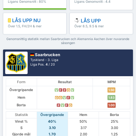
Ligans Genomsnitt : 80%
Ligans Genomsnitt : 4.4
LÅS UPP NU
LÅS UPP
Över 1.5, FH/2H & mer
Över 8.5, 9.5 & mer
Genomsnittlig statistik mellan Saarbrucken och Alemannia Aachen över nuvarande
säsongen
Saarbrucken
Tyskland - 3. Liga
Liga Pos.
4
/ 20
Form
Resultat
MPM
Övergripande
1.50
V
F
F
O
V
Hem
1.83
O
O
V
F
V
Borta
1.00
F
V
F
O
Statistik
Övergripande
Hem
Borta
Vinst %
40%
50%
25%
S
3.10
3.17
3.00
Gjorde mål
1.70
2.00
1.25