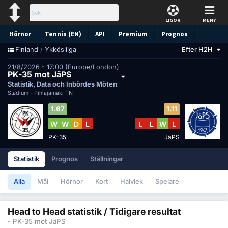
LIGOR
MENY
Hörnor
Tennis (EN)
API
Premium
Prognos
/
Ykkösliiga
Efter H2H
Finland
21/8/2026 - 17:00 (Europe/London)
PK-35 mot JäPS
Statistik, Data och Inbördes Möten
Stadium -
Pihlajamäki TN
1.67
1.11
W
W
D
L
L
L
W
L
PK-35
JäPS
Statistik
Prognos
Ställningar
Alla
Mål
Hörnor
Kort
Halvlek
Spelare
Head to Head statistik / Tidigare resultat
- PK-35 mot JäPS