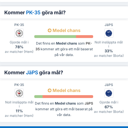
Kommer
PK-35
göra mål?
PK-35
JäPS
Medel chans
Gjorde mål i
Noll insläppta mål
Det finns en
Medel chans
som
PK-
i
78%
35
kommer att göra ett mål baserat
33%
av matcher (Hem)
på vår data.
av matcher (Borta)
Kommer
JäPS
göra mål?
PK-35
JäPS
Medel chans
Noll insläppta mål
Gjorde mål i
Det finns en
Medel chans
som
JäPS
i
67%
kommer att göra ett mål baserat på
11%
av matcher (Borta)
vår data.
av matcher (Hem)