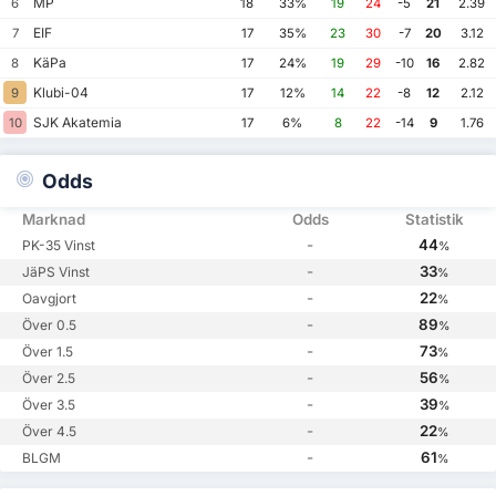
MP
6
18
33%
19
24
-5
21
2.39
EIF
7
17
35%
23
30
-7
20
3.12
KäPa
8
17
24%
19
29
-10
16
2.82
Klubi-04
9
17
12%
14
22
-8
12
2.12
SJK Akatemia
10
17
6%
8
22
-14
9
1.76
Odds
Marknad
Odds
Statistik
-
44
PK-35 Vinst
%
-
33
JäPS Vinst
%
-
22
Oavgjort
%
-
89
Över 0.5
%
-
73
Över 1.5
%
-
56
Över 2.5
%
-
39
Över 3.5
%
-
22
Över 4.5
%
-
61
BLGM
%