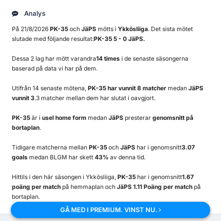
Analys
På 21/8/2026
PK-35
och
JäPS
mötts i
Ykkösliiga
. Det sista mötet
slutade med följande resultat:
PK-35 5 - 0 JäPS.
Dessa 2 lag har mött varandra
14 times
i de senaste säsongerna
baserad på data vi har på dem.
Utifrån 14 senaste mötena,
PK-35 har vunnit 8 matcher
medan
JäPS
vunnit 3
.3 matcher mellan dem har slutat i oavgjort.
PK-35
är i
usel home form
medan
JäPS
presterar
genomsnitt på
bortaplan
.
Tidigare matcherna mellan
PK-35
och
JäPS
har i genomsnitt
3.07
goals
medan BLGM har skett
43%
av denna tid.
Hittils i den här säsongen i Ykkösliiga,
PK-35
har i genomsnitt
1.67
poäng per match
på hemmaplan och
JäPS 1.11 Poäng per match
på
bortaplan.
GÅ MED I PREMIUM. VINST NU.