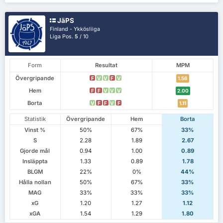
JäPS
Finland - Ykkösliiga
Liga Pos.
5
/ 10
Form
Resultat
MPM
Övergripande
F
V
V
F
V
1.56
Hem
F
F
V
V
V
2.00
Borta
V
F
F
V
F
1.11
Statistik
Övergripande
Hem
Borta
Vinst %
50%
67%
33%
S
2.28
1.89
2.67
Gjorde mål
0.94
1.00
0.89
Insläppta
1.33
0.89
1.78
BLGM
22%
0%
44%
Hålla nollan
50%
67%
33%
MAG
33%
33%
33%
xG
1.20
1.27
1.12
xGA
1.54
1.29
1.80