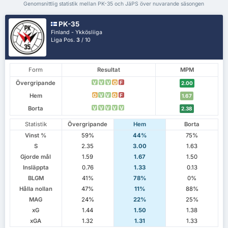
Genomsnittlig statistik mellan PK-35 och JäPS över nuvarande säsongen
PK-35
Finland - Ykkösliiga
Liga Pos.
3
/ 10
Form
Resultat
MPM
Övergripande
V
V
V
O
F
2.00
Hem
O
V
V
O
F
1.67
Borta
V
V
V
V
V
2.38
Statistik
Övergripande
Hem
Borta
Vinst %
59%
44%
75%
S
2.35
3.00
1.63
Gjorde mål
1.59
1.67
1.50
Insläppta
0.76
1.33
0.13
BLGM
41%
78%
0%
Hålla nollan
47%
11%
88%
MAG
24%
22%
25%
xG
1.44
1.50
1.38
xGA
1.32
1.31
1.33