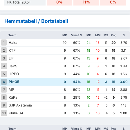
0%
11%
6%
FK Total 20.5+
Hemmatabell / Bortatabell
Team
MP
Vinst %
MF
MM
MS
Png
S
Haka
1
10
60%
24
13
11
20
3.70
KTP
2
9
67%
18
10
8
19
3.11
EIF
3
9
67%
15
9
6
18
2.67
JäPS
4
9
67%
9
8
1
18
1.89
JIPPO
5
9
44%
10
4
6
16
1.56
PK-35
6
9
44%
15
12
3
15
3.00
MP
7
8
50%
12
11
1
14
2.88
KäPa
8
8
25%
10
12
-2
9
2.75
SJK Akatemia
9
8
13%
2
7
-5
6
1.13
Klubi-04
10
8
13%
6
10
-4
5
2.00
Team
MP
Vinst %
MF
MM
MS
Png
S