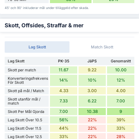
45' och 90' inkluderar mål under tilläggstid efter skada.
Skott, Offsides, Straffar & mer
Lag Skott
Match Skott
Lag Skott
PK-35
JäPS
Genomsnitt
11.67
9.22
10.00
Skott per match
Konverteringsfrekvens
14%
10%
12%
För Skott
4.33
3.00
4.00
Skott på mål / Match
Skott utanför mål /
7.33
6.22
7.00
match
7.00
10.38
9
Skott Per Mål Gjorda
56%
22%
39%
Lag Skott Över 10.5
44%
22%
33%
Lag Skott Över 11.5
33%
22%
28%
Lag Skott Över 12.5