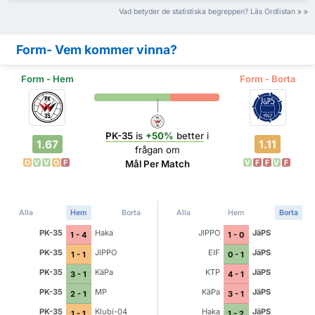
Vad betyder de statistiska begreppen? Läs Ordlistan
Form- Vem kommer vinna?
Form - Hem
Form - Borta
PK-35
is
+50%
better
i
1.67
1.11
frågan om
O
V
V
O
F
V
F
F
V
F
Mål Per Match
Alla
Hem
Borta
Alla
Hem
Borta
PK-35
Haka
JIPPO
JäPS
1 - 4
1 - 0
PK-35
JIPPO
EIF
JäPS
1 - 1
0 - 1
PK-35
KäPa
KTP
JäPS
3 - 1
4 - 1
PK-35
MP
KäPa
JäPS
2 - 1
3 - 1
PK-35
Klubi-04
Haka
JäPS
1 - 1
1 - 2