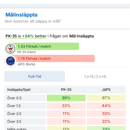
Målinsläppta
Vem kommer att släppa in mål?
PK-35
is
+34%
better
i frågan om
Mål Insläppta
1.33 Förlust / match
PK-35 (Hem)
1.78 Förlust / match
JäPS (Borta)
Full-Tid
1:a HL/2:a HL
Insläppta/Spel
PK-35
JäPS
89%
67%
Över 0.5
22%
44%
Över 1.5
11%
33%
Över 2.5
11%
22%
Över 3.5
11%
33%
Hålla nollan