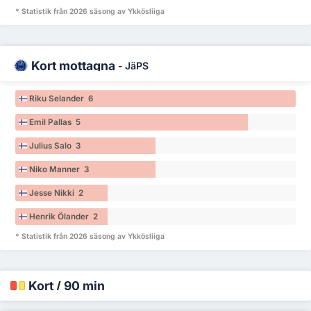
* Statistik från 2026 säsong av Ykkösliiga
Kort mottagna
-
JäPS
Riku Selander 6
Emil Pallas 5
Julius Salo 3
Niko Manner 3
Jesse Nikki 2
Henrik Ölander 2
* Statistik från 2026 säsong av Ykkösliiga
Kort / 90 min