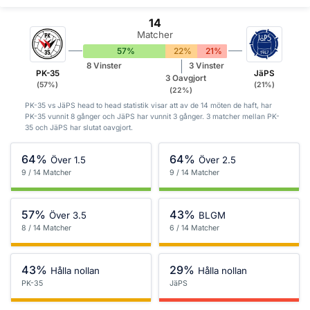
14
Matcher
57%
22%
21%
8 Vinster
3 Vinster
PK-35
JäPS
3 Oavgjort
(57%)
(21%)
(22%)
PK-35 vs JäPS head to head statistik visar att av de 14 möten de haft, har
PK-35 vunnit 8 gånger och JäPS har vunnit 3 gånger. 3 matcher mellan PK-
35 och JäPS har slutat oavgjort.
64%
64%
Över 1.5
Över 2.5
9 / 14 Matcher
9 / 14 Matcher
57%
43%
Över 3.5
BLGM
8 / 14 Matcher
6 / 14 Matcher
43%
29%
Hålla nollan
Hålla nollan
PK-35
JäPS