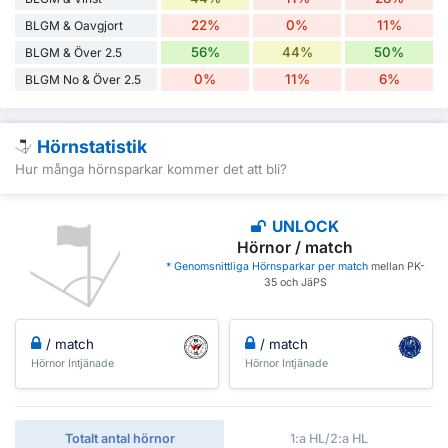
22%
0%
11%
BLGM & Oavgjort
56%
44%
50%
BLGM & Över 2.5
0%
11%
6%
BLGM No & Över 2.5
Hörnstatistik
Hur många hörnsparkar kommer det att bli?
UNLOCK
Hörnor / match
* Genomsnittliga Hörnsparkar per match
mellan PK-
35 och JäPS
/ match
/ match
Hörnor Intjänade
Hörnor Intjänade
Totalt antal hörnor
1:a HL/2:a HL