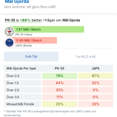
Mål Gjorda
Vem kommer att göra flest mål?
PK-35
is
+88%
better
i frågan om
Mål Gjorda
1.67 Mål / Match
PK-35 (Hem)
0.89 Mål / Match
JäPS (Borta)
Full-Tid
1:a HL/2:a HL
Mål Gjorda Per Spel
PK-35
JäPS
78%
67%
Över 0.5
44%
22%
Över 1.5
33%
0%
Över 2.5
11%
0%
Över 3.5
22%
33%
Missad Mål Försök
* Statistik från PK-35:s poängrekord på hemmaplan och JäPS:s data vid
bortamatcher.