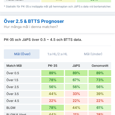
* Statistik för PK-35:s insläppta mål på hemmaplan och JäPS:s data vid bortamatcher.
Över 2.5 & BTTS Prognoser
Hur många mål i denna matchen?
PK-35 och JäPS över 0.5 ~ 4.5 och BTTS data.
Mål (Över)
1:a HL/2:a HL
Mål (Under)
Match Mål
PK-35
JäPS
Genomsnitt
89%
89%
89%
Över 0.5
78%
67%
73%
Över 1.5
56%
56%
56%
Över 2.5
44%
33%
39%
Över 3.5
22%
22%
22%
Över 4.5
78%
44%
61%
BLGM
44%
11%
28%
BLGM & Vinst