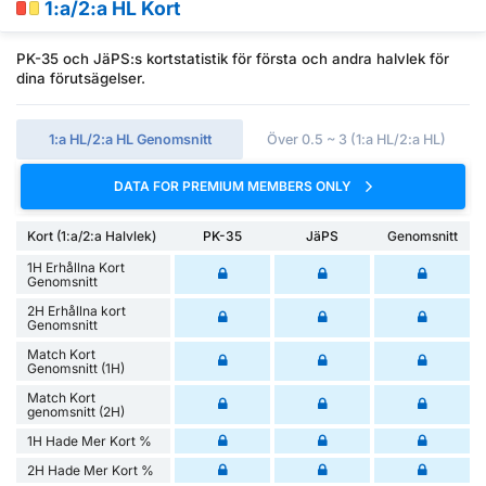
1:a/2:a HL Kort
PK-35 och JäPS:s kortstatistik för första och andra halvlek för
dina förutsägelser.
1:a HL/2:a HL Genomsnitt
Över 0.5 ~ 3 (1:a HL/2:a HL)
DATA FOR PREMIUM MEMBERS ONLY
Kort (1:a/2:a Halvlek)
PK-35
JäPS
Genomsnitt
1H Erhållna Kort
Genomsnitt
2H Erhållna kort
Genomsnitt
Match Kort
Genomsnitt (1H)
Match Kort
genomsnitt (2H)
1H Hade Mer Kort %
2H Hade Mer Kort %