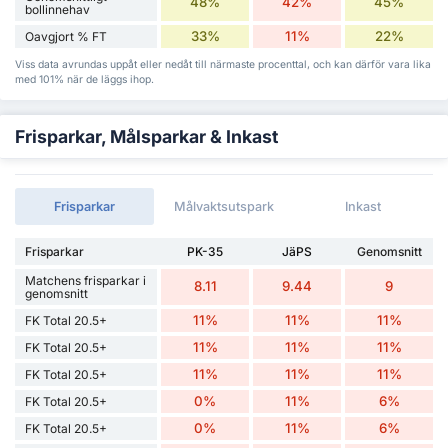
48%
42%
45%
bollinnehav
33%
11%
22%
Oavgjort % FT
Viss data avrundas uppåt eller nedåt till närmaste procenttal, och kan därför vara lika
med 101% när de läggs ihop.
Frisparkar, Målsparkar & Inkast
Frisparkar
Målvaktsutspark
Inkast
Frisparkar
PK-35
JäPS
Genomsnitt
Matchens frisparkar i
8.11
9.44
9
genomsnitt
11%
11%
11%
FK Total 20.5+
11%
11%
11%
FK Total 20.5+
11%
11%
11%
FK Total 20.5+
0%
11%
6%
FK Total 20.5+
0%
11%
6%
FK Total 20.5+