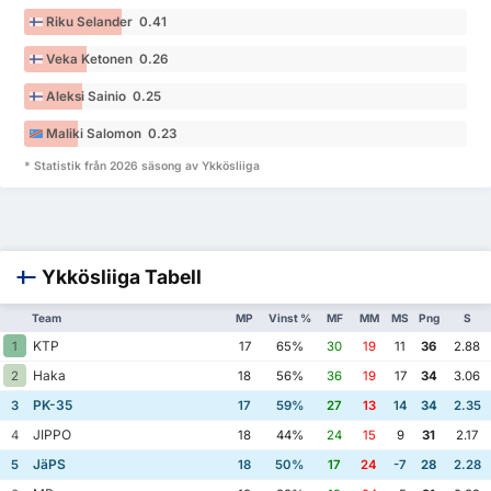
Riku Selander 0.41
Veka Ketonen 0.26
Aleksi Sainio 0.25
Maliki Salomon 0.23
* Statistik från 2026 säsong av Ykkösliiga
Ykkösliiga Tabell
Team
MP
Vinst %
MF
MM
MS
Png
S
KTP
1
17
65%
30
19
11
36
2.88
Haka
2
18
56%
36
19
17
34
3.06
PK-35
3
17
59%
27
13
14
34
2.35
JIPPO
4
18
44%
24
15
9
31
2.17
JäPS
5
18
50%
17
24
-7
28
2.28