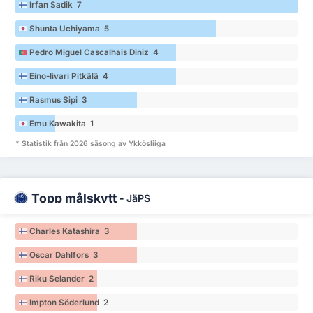
Irfan Sadik 7
Shunta Uchiyama 5
Pedro Miguel Cascalhais Diniz 4
Eino-Iivari Pitkälä 4
Rasmus Sipi 3
Emu Kawakita 1
* Statistik från 2026 säsong av Ykkösliiga
Topp målskytt
-
JäPS
Charles Katashira 3
Oscar Dahlfors 3
Riku Selander 2
Impton Söderlund 2