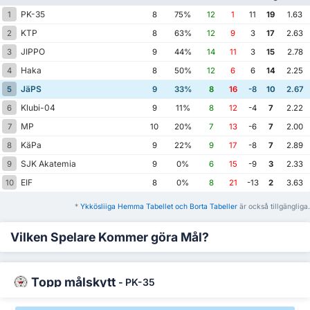
PK-35
1
8
75%
12
1
11
19
1.63
KTP
2
8
63%
12
9
3
17
2.63
JIPPO
3
9
44%
14
11
3
15
2.78
Haka
4
8
50%
12
6
6
14
2.25
JäPS
5
9
33%
8
16
-8
10
2.67
Klubi-04
6
9
11%
8
12
-4
7
2.22
MP
7
10
20%
7
13
-6
7
2.00
KäPa
8
9
22%
9
17
-8
7
2.89
SJK Akatemia
9
9
0%
6
15
-9
3
2.33
EIF
10
8
0%
8
21
-13
2
3.63
*
Ykkösliiga Hemma Tabellet och Borta Tabeller
är också tillgängliga.
Vilken Spelare Kommer göra Mål?
Topp målskytt
-
PK-35