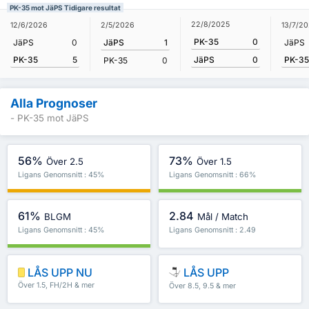
PK-35 mot JäPS Tidigare resultat
22/8/2025
12/6/2026
2/5/2026
13/7/2
PK-35
0
JäPS
0
JäPS
1
JäPS
PK-35
5
PK-35
JäPS
0
PK-35
0
Alla Prognoser
- PK-35 mot JäPS
56%
73%
Över 2.5
Över 1.5
Ligans Genomsnitt : 45%
Ligans Genomsnitt : 66%
61%
2.84
BLGM
Mål / Match
Ligans Genomsnitt : 45%
Ligans Genomsnitt : 2.49
LÅS UPP NU
LÅS UPP
Över 1.5, FH/2H & mer
Över 8.5, 9.5 & mer