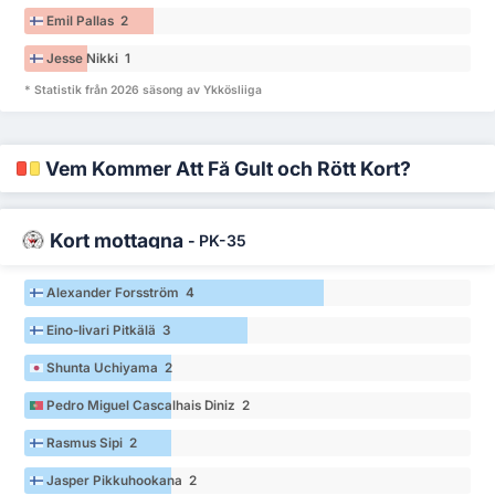
Emil Pallas 2
Jesse Nikki 1
* Statistik från 2026 säsong av Ykkösliiga
Vem Kommer Att Få Gult och Rött Kort?
Kort mottagna
-
PK-35
Alexander Forsström 4
Eino-Iivari Pitkälä 3
Shunta Uchiyama 2
Pedro Miguel Cascalhais Diniz 2
Rasmus Sipi 2
Jasper Pikkuhookana 2