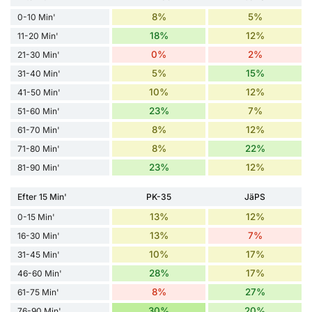
8%
5%
0-10 Min'
18%
12%
11-20 Min'
0%
2%
21-30 Min'
5%
15%
31-40 Min'
10%
12%
41-50 Min'
23%
7%
51-60 Min'
8%
12%
61-70 Min'
8%
22%
71-80 Min'
23%
12%
81-90 Min'
Efter 15 Min'
PK-35
JäPS
13%
12%
0-15 Min'
13%
7%
16-30 Min'
10%
17%
31-45 Min'
28%
17%
46-60 Min'
8%
27%
61-75 Min'
30%
20%
76-90 Min'