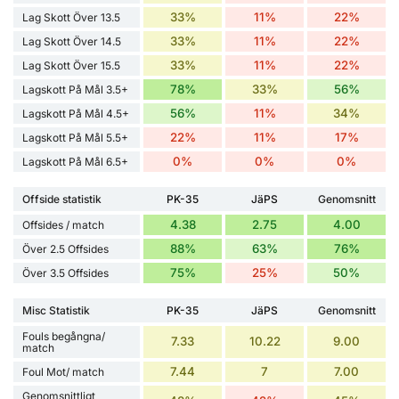
33%
11%
22%
Lag Skott Över 13.5
33%
11%
22%
Lag Skott Över 14.5
33%
11%
22%
Lag Skott Över 15.5
78%
33%
56%
Lagskott På Mål 3.5+
56%
11%
34%
Lagskott På Mål 4.5+
22%
11%
17%
Lagskott På Mål 5.5+
0%
0%
0%
Lagskott På Mål 6.5+
Offside statistik
PK-35
JäPS
Genomsnitt
4.38
2.75
4.00
Offsides / match
88%
63%
76%
Över 2.5 Offsides
75%
25%
50%
Över 3.5 Offsides
Misc Statistik
PK-35
JäPS
Genomsnitt
Fouls begångna/
7.33
10.22
9.00
match
7.44
7
7.00
Foul Mot/ match
Genomsnittligt