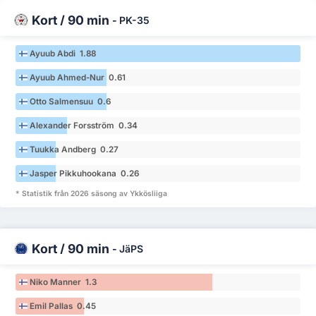
Kort / 90 min
-
PK-35
Ayuub Abdi 1.88
Ayuub Ahmed-Nur 0.61
Otto Salmensuu 0.6
Alexander Forsström 0.34
Tuukka Andberg 0.27
Jasper Pikkuhookana 0.26
* Statistik från 2026 säsong av Ykkösliiga
Kort / 90 min
-
JäPS
Niko Manner 1.3
Emil Pallas 0.45