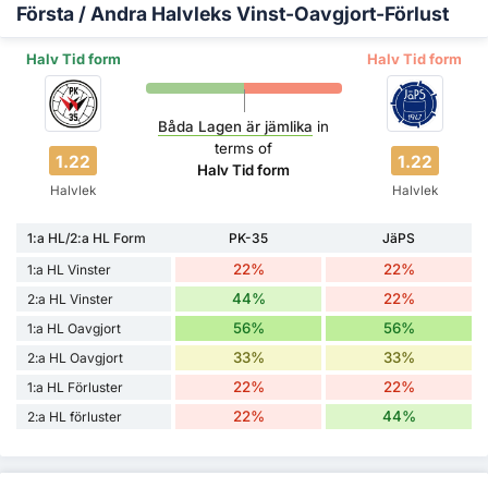
Första / Andra Halvleks Vinst-Oavgjort-Förlust
Halv Tid form
Halv Tid form
Båda Lagen är jämlika
in
terms of
1.22
1.22
Halv Tid form
Halvlek
Halvlek
1:a HL/2:a HL Form
PK-35
JäPS
22%
22%
1:a HL Vinster
44%
22%
2:a HL Vinster
56%
56%
1:a HL Oavgjort
33%
33%
2:a HL Oavgjort
22%
22%
1:a HL Förluster
22%
44%
2:a HL förluster