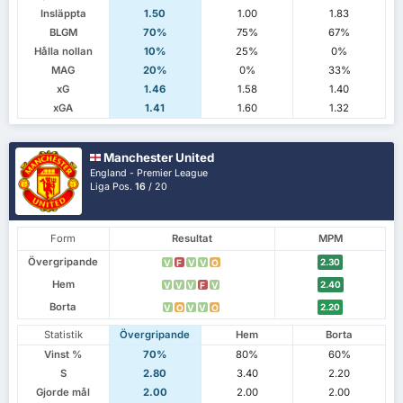
Insläppta
1.50
1.00
1.83
BLGM
70%
75%
67%
Hålla nollan
10%
25%
0%
MAG
20%
0%
33%
xG
1.46
1.58
1.40
xGA
1.41
1.60
1.32
Manchester United
England - Premier League
Liga Pos.
16
/ 20
Form
Resultat
MPM
Övergripande
2.30
V
F
V
V
O
Hem
2.40
V
V
V
F
V
Borta
2.20
V
O
V
V
O
Statistik
Övergripande
Hem
Borta
Vinst %
70%
80%
60%
S
2.80
3.40
2.20
Gjorde mål
2.00
2.00
2.00