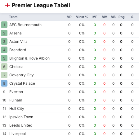
Premier League Tabell
Team
MP
Vinst %
MF
MM
MS
Png
S
AFC Bournemouth
1
0
0%
0
0
0
0
0
Arsenal
2
0
0%
0
0
0
0
0
Aston Villa
3
0
0%
0
0
0
0
0
Brentford
4
0
0%
0
0
0
0
0
Brighton & Hove Albion
5
0
0%
0
0
0
0
0
Chelsea
6
0
0%
0
0
0
0
0
Coventry City
7
0
0%
0
0
0
0
0
Crystal Palace
8
0
0%
0
0
0
0
0
Everton
9
0
0%
0
0
0
0
0
Fulham
10
0
0%
0
0
0
0
0
Hull City
11
0
0%
0
0
0
0
0
Ipswich Town
12
0
0%
0
0
0
0
0
Leeds United
13
0
0%
0
0
0
0
0
Liverpool
14
0
0%
0
0
0
0
0