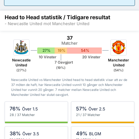
Head to Head statistik / Tidigare resultat
- Newcastle United mot Manchester United
37
Matcher
27%
19%
54%
10 Vinster
20 Vinster
Newcastle
Manchester
7 Oavgjort
United
United
(19%)
(27%)
(54%)
Newcastle United vs Manchester United head to head statistik visar att av de
37 möten de haft, har Newcastle United vunnit 10 gånger och Manchester
United har vunnit 20 gånger. 7 matcher mellan Newcastle United och
Manchester United har slutat oavgjort.
76%
57%
Över 1.5
Över 2.5
28 / 37 Matcher
21 / 37 Matcher
38%
49%
Över 3.5
BLGM