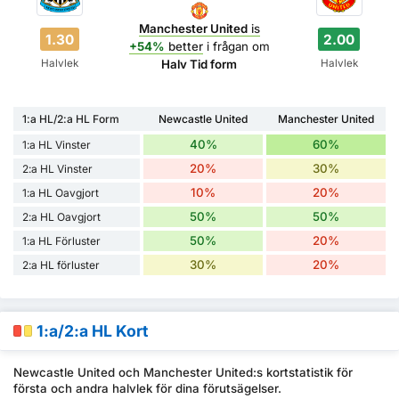
Manchester United
is
1.30
2.00
+54%
better
i frågan om
Halvlek
Halvlek
Halv Tid form
1:a HL/2:a HL Form
Newcastle United
Manchester United
40%
60%
1:a HL Vinster
20%
30%
2:a HL Vinster
10%
20%
1:a HL Oavgjort
50%
50%
2:a HL Oavgjort
50%
20%
1:a HL Förluster
30%
20%
2:a HL förluster
1:a/2:a HL Kort
Newcastle United och Manchester United:s kortstatistik för
första och andra halvlek för dina förutsägelser.