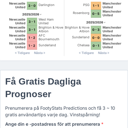
Newcastle
Manchester
Darlington
PSG
3 - 0
1 - 1
United
United
Manchester
Rosenborg
0 - 5
2025/2026
United
Newcastle
West Ham
3 - 1
2025/2026
United
United
Newcastle
Brighton & Hove
Brighton & Hove
Manchester
3 - 1
0 - 3
United
Albion
Albion
United
Newcastle
AFC
Manchester
Sunderland
1 - 2
0 - 0
United
Bournemouth
United
Newcastle
Manchester
Sunderland
Chelsea
1 - 2
0 - 1
United
United
Tidigare
Nästa
Tidigare
Nästa
Få Gratis Dagliga
Prognoser
Prenumerera på FootyStats Predictions och få 3 ~ 10
gratis användartips varje dag. Vinstspårning!
Ange din e -postadress för att prenumerera
*