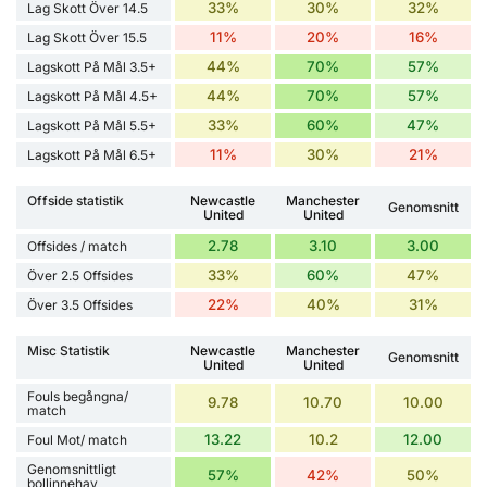
33%
30%
32%
Lag Skott Över 14.5
11%
20%
16%
Lag Skott Över 15.5
44%
70%
57%
Lagskott På Mål 3.5+
44%
70%
57%
Lagskott På Mål 4.5+
33%
60%
47%
Lagskott På Mål 5.5+
11%
30%
21%
Lagskott På Mål 6.5+
Offside statistik
Newcastle
Manchester
Genomsnitt
United
United
2.78
3.10
3.00
Offsides / match
33%
60%
47%
Över 2.5 Offsides
22%
40%
31%
Över 3.5 Offsides
Misc Statistik
Newcastle
Manchester
Genomsnitt
United
United
Fouls begångna/
9.78
10.70
10.00
match
13.22
10.2
12.00
Foul Mot/ match
Genomsnittligt
57%
42%
50%
bollinnehav