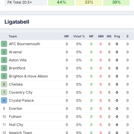
44%
33%
39%
FK Total 20.5+
Ligatabell
Team
MP
Vinst %
MF
MM
MS
Png
S
AFC Bournemouth
1
0
0%
0
0
0
0
0
Arsenal
2
0
0%
0
0
0
0
0
Aston Villa
3
0
0%
0
0
0
0
0
Brentford
4
0
0%
0
0
0
0
0
Brighton & Hove Albion
5
0
0%
0
0
0
0
0
Chelsea
6
0
0%
0
0
0
0
0
Coventry City
7
0
0%
0
0
0
0
0
Crystal Palace
8
0
0%
0
0
0
0
0
Everton
9
0
0%
0
0
0
0
0
Fulham
10
0
0%
0
0
0
0
0
Hull City
11
0
0%
0
0
0
0
0
Ipswich Town
12
0
0%
0
0
0
0
0