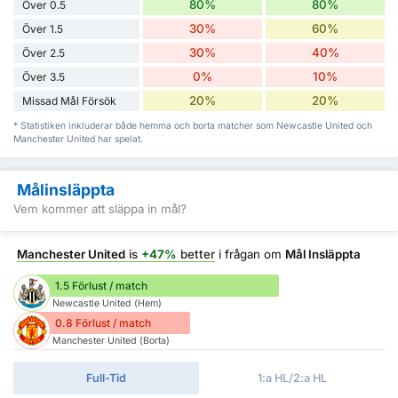
80%
80%
Över 0.5
30%
60%
Över 1.5
30%
40%
Över 2.5
0%
10%
Över 3.5
20%
20%
Missad Mål Försök
* Statistiken inkluderar både hemma och borta matcher som Newcastle United och
Manchester United har spelat.
Målinsläppta
Vem kommer att släppa in mål?
Manchester United
is
+47%
better
i frågan om
Mål Insläppta
1.5 Förlust / match
Newcastle United (Hem)
0.8 Förlust / match
Manchester United (Borta)
Full-Tid
1:a HL/2:a HL