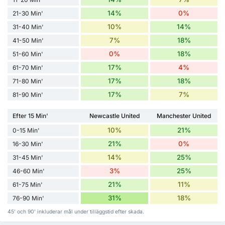
14%
0%
21-30 Min'
10%
14%
31-40 Min'
7%
18%
41-50 Min'
0%
18%
51-60 Min'
17%
4%
61-70 Min'
17%
18%
71-80 Min'
17%
7%
81-90 Min'
Efter 15 Min'
Newcastle United
Manchester United
10%
21%
0-15 Min'
21%
0%
16-30 Min'
14%
25%
31-45 Min'
3%
25%
46-60 Min'
21%
11%
61-75 Min'
31%
18%
76-90 Min'
45' och 90' inkluderar mål under tilläggstid efter skada.