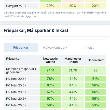
20%
20%
20%
Oavgjort % FT
Viss data avrundas uppåt eller nedåt till närmaste procenttal, och kan därför vara lika
med 101% när de läggs ihop.
Frisparkar, Målsparkar & Inkast
Frisparkar
Målvaktsutspark
Inkast
Frisparkar
Newcastle
Manchester
Genomsnitt
United
United
Matchens frisparkar i
24.11
21.78
23
genomsnitt
78%
44%
61%
FK Total 20.5+
67%
44%
56%
FK Total 20.5+
67%
44%
56%
FK Total 20.5+
67%
44%
56%
FK Total 20.5+
56%
44%
50%
FK Total 20.5+