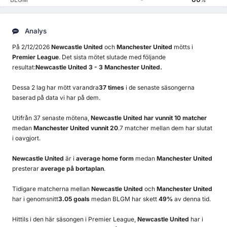
%
Analys
På 2/12/2026
Newcastle United
och
Manchester United
mötts i
Premier League
. Det sista mötet slutade med följande
resultat:
Newcastle United 3 - 3 Manchester United.
Dessa 2 lag har mött varandra
37 times
i de senaste säsongerna
baserad på data vi har på dem.
Utifrån 37 senaste mötena,
Newcastle United har vunnit 10 matcher
medan
Manchester United vunnit 20
.7 matcher mellan dem har slutat
i oavgjort.
Newcastle United
är i
average home form
medan
Manchester United
presterar
average på bortaplan
.
Tidigare matcherna mellan
Newcastle United
och
Manchester United
har i genomsnitt
3.05 goals
medan BLGM har skett
49%
av denna tid.
Hittils i den här säsongen i Premier League,
Newcastle United
har i