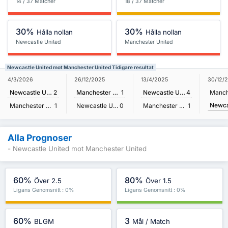
14 / 37 Matcher
18 / 37 Matcher
30%
30%
Hålla nollan
Hålla nollan
Newcastle United
Manchester United
Newcastle United mot Manchester United Tidigare resultat
4/3/2026
26/12/2025
13/4/2025
30/12/
Newcastle United
2
Manchester United
1
Newcastle United
4
Manchester United
1
Newcastle United
0
Manchester United
1
Alla Prognoser
- Newcastle United mot Manchester United
60%
80%
Över 2.5
Över 1.5
Ligans Genomsnitt : 0%
Ligans Genomsnitt : 0%
60%
3
BLGM
Mål / Match