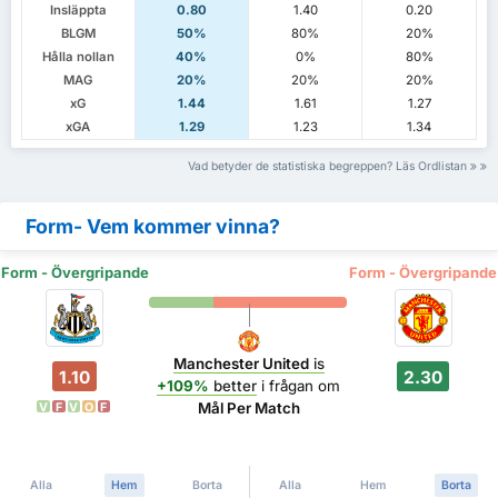
Insläppta
0.80
1.40
0.20
BLGM
50%
80%
20%
Hålla nollan
40%
0%
80%
MAG
20%
20%
20%
xG
1.44
1.61
1.27
xGA
1.29
1.23
1.34
Vad betyder de statistiska begreppen? Läs Ordlistan
Form- Vem kommer vinna?
Form - Övergripande
Form - Övergripande
Manchester United
is
1.10
2.30
+109%
better
i frågan om
Mål Per Match
V
F
V
O
F
Alla
Hem
Borta
Alla
Hem
Borta