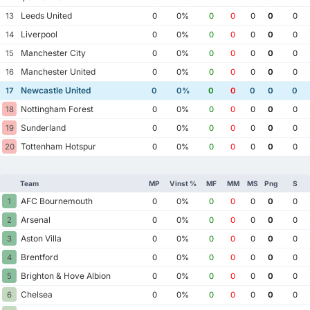
Leeds United
13
0
0%
0
0
0
0
0
Liverpool
14
0
0%
0
0
0
0
0
Manchester City
15
0
0%
0
0
0
0
0
Manchester United
16
0
0%
0
0
0
0
0
Newcastle United
17
0
0%
0
0
0
0
0
Nottingham Forest
18
0
0%
0
0
0
0
0
Sunderland
19
0
0%
0
0
0
0
0
Tottenham Hotspur
20
0
0%
0
0
0
0
0
Team
MP
Vinst %
MF
MM
MS
Png
S
AFC Bournemouth
1
0
0%
0
0
0
0
0
Arsenal
2
0
0%
0
0
0
0
0
Aston Villa
3
0
0%
0
0
0
0
0
Brentford
4
0
0%
0
0
0
0
0
Brighton & Hove Albion
5
0
0%
0
0
0
0
0
Chelsea
6
0
0%
0
0
0
0
0