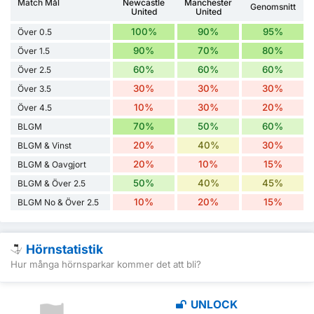
Match Mål
Newcastle
Manchester
Genomsnitt
United
United
100%
90%
95%
Över 0.5
90%
70%
80%
Över 1.5
60%
60%
60%
Över 2.5
30%
30%
30%
Över 3.5
10%
30%
20%
Över 4.5
70%
50%
60%
BLGM
20%
40%
30%
BLGM & Vinst
20%
10%
15%
BLGM & Oavgjort
50%
40%
45%
BLGM & Över 2.5
10%
20%
15%
BLGM No & Över 2.5
Hörnstatistik
Hur många hörnsparkar kommer det att bli?
UNLOCK