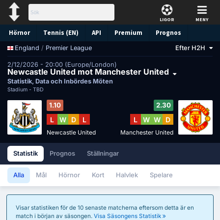
LIGOR
MENY
Hörnor
Tennis (EN)
API
Premium
Prognos
/
Premier League
Efter H2H
England
2/12/2026 - 20:00 (Europe/London)
Newcastle United mot Manchester United
Statistik, Data och Inbördes Möten
Stadium -
TBD
1.10
2.30
L
W
D
L
L
W
W
D
Newcastle United
Manchester United
Statistik
Prognos
Ställningar
Alla
Mål
Hörnor
Kort
Halvlek
Spelare
Visar statistiken för de 10 senaste matcherna eftersom detta är en
match i början av säsongen.
Visa Säsongens Statistik