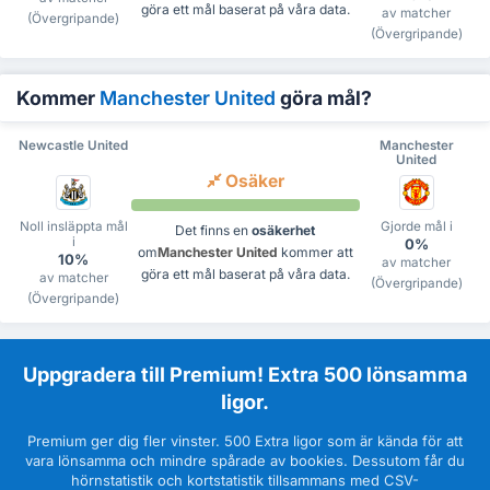
göra ett mål baserat på våra data.
av matcher
(Övergripande)
(Övergripande)
Kommer
Manchester United
göra mål?
Newcastle United
Manchester
United
Osäker
Noll insläppta mål
Gjorde mål i
Det finns en
osäkerhet
i
0%
om
Manchester United
kommer att
10%
av matcher
göra ett mål baserat på våra data.
av matcher
(Övergripande)
(Övergripande)
Uppgradera till Premium! Extra 500 lönsamma
ligor.
Premium ger dig fler vinster. 500 Extra ligor som är kända för att
vara lönsamma och mindre spårade av bookies. Dessutom får du
hörnstatistik och kortstatistik tillsammans med CSV-