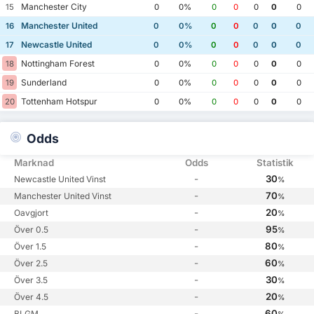
Manchester City
15
0
0%
0
0
0
0
0
Manchester United
16
0
0%
0
0
0
0
0
Newcastle United
17
0
0%
0
0
0
0
0
Nottingham Forest
18
0
0%
0
0
0
0
0
Sunderland
19
0
0%
0
0
0
0
0
Tottenham Hotspur
20
0
0%
0
0
0
0
0
Odds
Marknad
Odds
Statistik
-
30
Newcastle United Vinst
%
-
70
Manchester United Vinst
%
-
20
Oavgjort
%
-
95
Över 0.5
%
-
80
Över 1.5
%
-
60
Över 2.5
%
-
30
Över 3.5
%
-
20
Över 4.5
%
-
60
BLGM