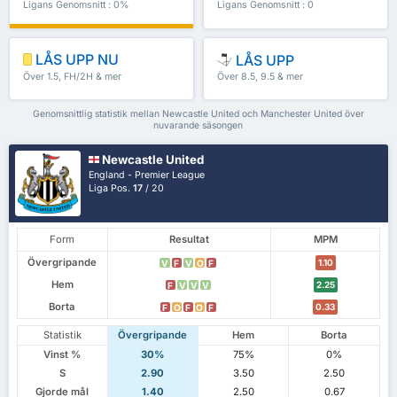
Ligans Genomsnitt : 0%
Ligans Genomsnitt : 0
LÅS UPP NU
LÅS UPP
Över 1.5, FH/2H & mer
Över 8.5, 9.5 & mer
Genomsnittlig statistik mellan Newcastle United och Manchester United över
nuvarande säsongen
Newcastle United
England - Premier League
Liga Pos.
17
/ 20
Form
Resultat
MPM
Övergripande
1.10
V
F
V
O
F
Hem
2.25
F
V
V
V
Borta
0.33
F
O
F
O
F
Statistik
Övergripande
Hem
Borta
Vinst %
30%
75%
0%
S
2.90
3.50
2.50
Gjorde mål
1.40
2.50
0.67