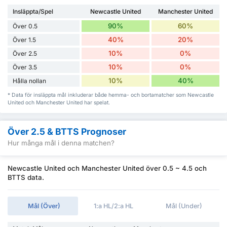
Insläppta/Spel
Newcastle United
Manchester United
90%
60%
Över 0.5
40%
20%
Över 1.5
10%
0%
Över 2.5
10%
0%
Över 3.5
10%
40%
Hålla nollan
* Data för insläppta mål inkluderar både hemma- och bortamatcher som Newcastle
United och Manchester United har spelat.
Över 2.5 & BTTS Prognoser
Hur många mål i denna matchen?
Newcastle United och Manchester United över 0.5 ~ 4.5 och
BTTS data.
Mål (Över)
1:a HL/2:a HL
Mål (Under)