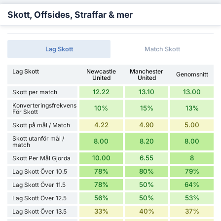
Skott, Offsides, Straffar & mer
Lag Skott
Match Skott
Lag Skott
Newcastle
Manchester
Genomsnitt
United
United
12.22
13.10
13.00
Skott per match
Konverteringsfrekvens
10%
15%
13%
För Skott
4.22
4.90
5.00
Skott på mål / Match
Skott utanför mål /
8.00
8.20
8.00
match
10.00
6.55
8
Skott Per Mål Gjorda
78%
80%
79%
Lag Skott Över 10.5
78%
50%
64%
Lag Skott Över 11.5
56%
50%
53%
Lag Skott Över 12.5
33%
40%
37%
Lag Skott Över 13.5