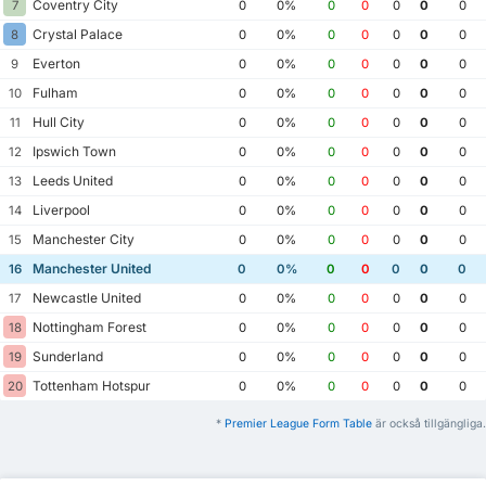
Coventry City
7
0
0%
0
0
0
0
0
Crystal Palace
8
0
0%
0
0
0
0
0
Everton
9
0
0%
0
0
0
0
0
Fulham
10
0
0%
0
0
0
0
0
Hull City
11
0
0%
0
0
0
0
0
Ipswich Town
12
0
0%
0
0
0
0
0
Leeds United
13
0
0%
0
0
0
0
0
Liverpool
14
0
0%
0
0
0
0
0
Manchester City
15
0
0%
0
0
0
0
0
Manchester United
16
0
0%
0
0
0
0
0
Newcastle United
17
0
0%
0
0
0
0
0
Nottingham Forest
18
0
0%
0
0
0
0
0
Sunderland
19
0
0%
0
0
0
0
0
Tottenham Hotspur
20
0
0%
0
0
0
0
0
*
Premier League Form Table
är också tillgängliga.