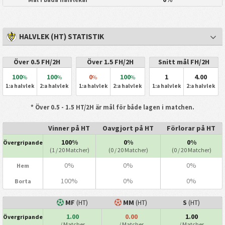
HALVLEK (HT) STATISTIK
Över 0.5 FH/2H
Över 1.5 FH/2H
Snitt mål FH/2H
100
100
0
100
1
4.00
%
%
%
%
1:a halvlek
2:a halvlek
1:a halvlek
2:a halvlek
1:a halvlek
2:a halvlek
* Över 0.5 - 1.5 HT/2H är mål för både lagen i matchen.
Vinner på HT
Oavgjort på HT
Förlorar på HT
100%
0%
0%
Övergripande
(1 / 20 Matcher)
(0 / 20 Matcher)
(0 / 20 Matcher)
0%
0%
0%
Hem
100%
0%
0%
Borta
MF
(HT)
MM
(HT)
S
(HT)
1.00
0.00
1.00
Övergripande
/ Matcher
/ Matcher
/ Matcher