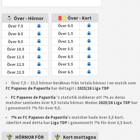
Över - Kort
Över - Hörnor
Över 0.5
Över 7.5
Över 1.5
Över 8.5
Över 2.5
Över 9.5
Över 3.5
Över 10.5
Över 4.5
Över 11.5
Över 5.5
Över 12.5
Över 6.5
Över 13.5
Över 7,5 ~ 13,5 hörnor beräknas från totala hörnor i en match som
FC Papanes de Papantla
har deltagit i
2025/26 Liga TDP
FC Papanes de Papantla
's statistik indikerar att ?% av deras
matcher samlades över 9,5 totala hörnor. Medan
2025/26 Liga TDP
har
i genomsnitt ?% för över 9,5.
?% av FC Papanes de Papantla
's matcher hade över 3,5 kort.
Jämfört med detta har
Liga TDP
i genomsnitt ?% för över 3,5 kort.
HÖRNOR FÖR
Kort mottagna