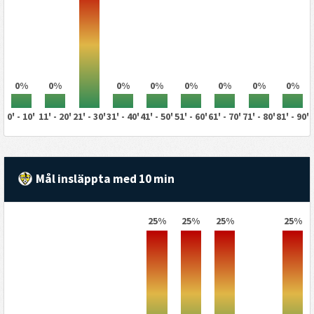
0%
0%
0%
0%
0%
0%
0%
0%
0' - 10'
11' - 20'
21' - 30'
31' - 40'
41' - 50'
51' - 60'
61' - 70'
71' - 80'
81' - 90'
Mål insläppta med 10 min
25%
25%
25%
25%