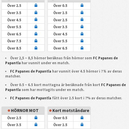
Över 2.5
Över 0.5
Över 3.5
Över 1.5
Över 4.5
Över 2.5
Över 5.5
Över 3.5
Över 6.5
Över 4.5
Över 7.5
Över 5.5
Över 8.5
Över 6.5
Över 2,5 ~ 8,5 hörnor beräknas från hörnor som
FC Papanes de
Papantla
har vunnit under en match.
FC Papanes de Papantla
har vunnit över 4.5 hörnor i ?％ av deras
matcher.
Över 0.5 ~ 6.5 kort mottagna är beräknade från kort
FC Papanes de
Papantla
som har mottagits under en match.
FC Papanes de Papantla
fått över 2.5 kort i ?% av deras matcher.
HÖRNOR MOT
Kort motståndare
Över 2.5
Över 0.5
Över 3.5
Över 1.5