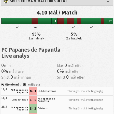
SPELSCHEMA & MATCHRESULTAT
4.10 Mål / Match
HT
FT
15'
30'
60'
75'
95%
5%
1:a halvlek
2:a halvlek
FC Papanes de Papantla
Live analys
0
0
min
Max
mål efter
0%
0%
mål före
mål efter
0
0
Snitt
mål innan
Snitt
mål efter
Gjorde mål
|
Insläppta
18/4
FC Papanes de
0 - 1
*Timing för mål inte tillgänglig
Club Licantropos
Papantla
11/4
FC Papanes de
1 - 0
*Timing för mål inte tillgänglig
Delta Tehuacan
Papantla
28/3
FC Papanes de
8 - 3
*Timing för mål inte tillgänglig
Cafeteros
Papantla