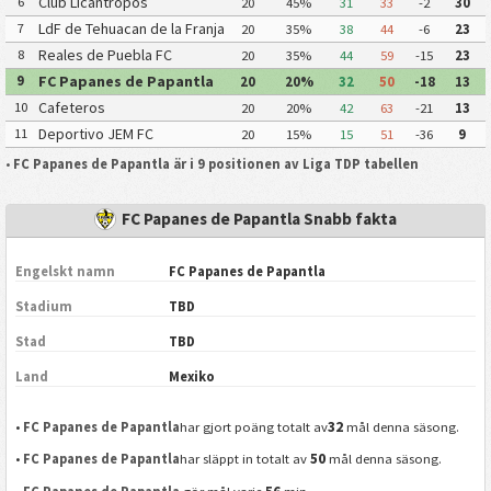
Club Licantropos
6
20
45%
31
33
-2
30
LdF de Tehuacan de la Franja
7
20
35%
38
44
-6
23
Reales de Puebla FC
8
20
35%
44
59
-15
23
FC Papanes de Papantla
9
20
20%
32
50
-18
13
Cafeteros
10
20
20%
42
63
-21
13
Deportivo JEM FC
11
20
15%
15
51
-36
9
•
FC Papanes de Papantla är i 9 positionen av Liga TDP tabellen
FC Papanes de Papantla Snabb fakta
Engelskt namn
FC Papanes de Papantla
Stadium
TBD
Stad
TBD
Land
Mexiko
32
•
FC Papanes de Papantla
har gjort poäng totalt av
mål denna säsong.
50
•
FC Papanes de Papantla
har släppt in totalt av
mål denna säsong.
56