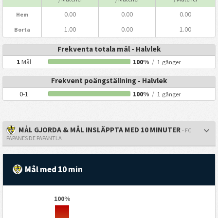
0.00
0.00
0.00
Hem
1.00
0.00
1.00
Borta
Frekventa totala mål - Halvlek
1
Mål
100%
/
1
gånger
Frekvent poängställning - Halvlek
0-1
100%
/
1
gånger
MÅL GJORDA & MÅL INSLÄPPTA MED 10 MINUTER
- FC
PAPANES DE PAPANTLA
Mål med 10 min
100%