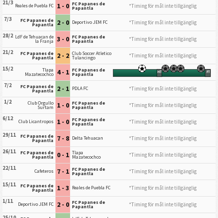
21/3
FC Papanes de
1 - 0
*Timing för mål inte tillgänglig
Reales de Puebla FC
Papantla
7/3
FC Papanes de
2 - 0
*Timing för mål inte tillgänglig
Deportivo JEM FC
Papantla
28/2
LdF de Tehuacan de
FC Papanes de
3 - 0
*Timing för mål inte tillgänglig
la Franja
Papantla
21/2
FC Papanes de
Club Soccer Atletico
2 - 2
*Timing för mål inte tillgänglig
Papantla
Tulancingo
15/2
Tlapa
FC Papanes de
4 - 1
HT
FT
Mazatecochco
Papantla
7/2
FC Papanes de
2 - 1
*Timing för mål inte tillgänglig
PDLA FC
Papantla
1/2
Club Orgullo
FC Papanes de
1 - 0
*Timing för mål inte tillgänglig
Surtam
Papantla
6/12
FC Papanes de
1 - 0
*Timing för mål inte tillgänglig
Club Licantropos
Papantla
29/11
FC Papanes de
7 - 8
*Timing för mål inte tillgänglig
Delta Tehuacan
Papantla
26/11
FC Papanes de
Tlapa
0 - 1
*Timing för mål inte tillgänglig
Papantla
Mazatecochco
22/11
FC Papanes de
7 - 1
*Timing för mål inte tillgänglig
Cafeteros
Papantla
15/11
FC Papanes de
1 - 3
*Timing för mål inte tillgänglig
Reales de Puebla FC
Papantla
1/11
FC Papanes de
2 - 0
*Timing för mål inte tillgänglig
Deportivo JEM FC
Papantla
25/10