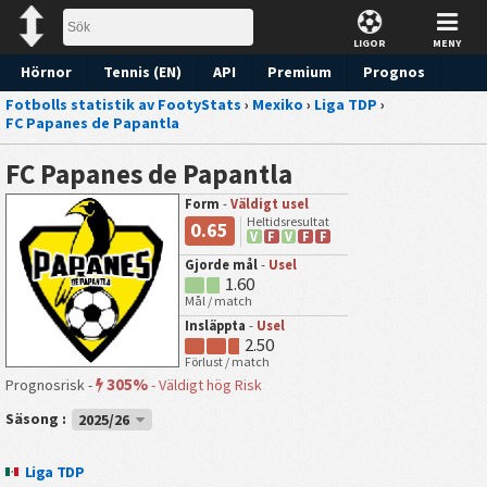
LIGOR
MENY
Hörnor
Tennis (EN)
API
Premium
Prognos
Fotbolls statistik av FootyStats
›
Mexiko
›
Liga TDP
›
FC Papanes de Papantla
FC Papanes de Papantla
Form
-
Väldigt usel
Heltidsresultat
0.65
V
F
V
F
F
Gjorde mål
-
Usel
1.60
Mål / match
Insläppta
-
Usel
2.50
Förlust / match
305%
Prognosrisk -
-
Väldigt hög Risk
Säsong :
2025/26
Liga TDP