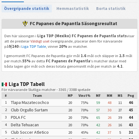
Övergripande statistik
Hemmastatistik
Borta statistik
FC Papanes de Papantla Säsongsresultat
Den här säsongen i
Liga TDP (Mexiko) FC Papanes de Papantla stats
visar
att de presterar
Väldigt usel
övergripande, placerar dem för närvarande
på
9/240
i
Liga TDP Table
, vinner
20%
av matcher.
I genomsnitt FC Papanes de Papantla gör mål
1.6
mål och släpper in
2.5
mål
per match.
55%
av detta
FC Papanes de Papantla
's matcher slutar med
båda lagen gör mål och deras totala genomsnitt mål per match är
4.1
.
Liga TDP Tabell
För närvarande Slutliga matcher - 3365 / 3388 spelade
#
Team
MP
Vinst%
MF
MM
MS
Png
Tlapa Mazatecochco
1
20
75%
59
48
11
46
Club Orgullo Surtam
2
20
70%
57
30
27
45
PDLA FC
3
20
70%
65
26
39
44
Delta Tehuacan
4
20
70%
42
26
16
43
Club Soccer Atletico
5
20
45%
42
37
5
31
Tulancingo