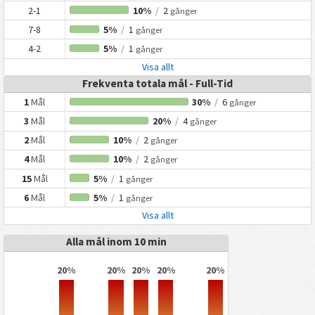
2-1
10%
/
2
gånger
7-8
5%
/
1
gånger
4-2
5%
/
1
gånger
Visa allt
Frekventa totala mål - Full-Tid
1
Mål
30%
/
6
gånger
3
Mål
20%
/
4
gånger
2
Mål
10%
/
2
gånger
4
Mål
10%
/
2
gånger
15
Mål
5%
/
1
gånger
6
Mål
5%
/
1
gånger
Visa allt
Alla mål inom 10 min
20%
20%
20%
20%
20%