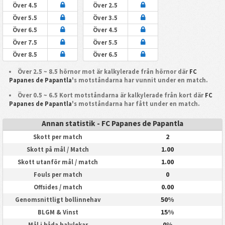
Över 4.5
Över 2.5
Över 5.5
Över 3.5
Över 6.5
Över 4.5
Över 7.5
Över 5.5
Över 8.5
Över 6.5
Över 2.5 ~ 8.5 hörnor mot är kalkylerade från hörnor där
FC
Papanes de Papantla
's motståndarna har vunnit under en match.
Över 0.5 ~ 6.5 Kort motståndarna är kalkylerade från kort där
FC
Papanes de Papantla
's motståndarna har fått under en match.
Annan statistik - FC Papanes de Papantla
2
Skott per match
1.00
Skott på mål / Match
1.00
Skott utanför mål / match
0
Fouls per match
0.00
Offsides / match
50%
Genomsnittligt bollinnehav
15%
BLGM & Vinst
0%
Mål i båda halvlekar