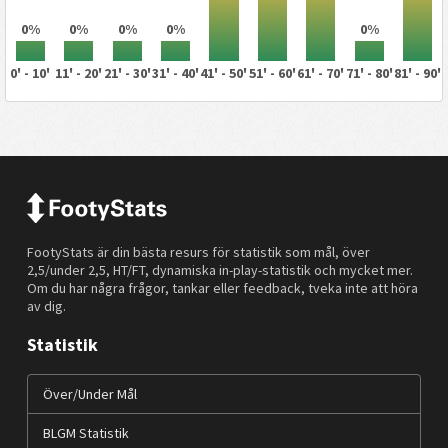
0%
0%
0%
0%
0%
0' - 10'
11' - 20'
21' - 30'
31' - 40'
41' - 50'
51' - 60'
61' - 70'
71' - 80'
81' - 90'
FootyStats är din bästa resurs för statistik som mål, över
2,5/under 2,5, HT/FT, dynamiska in-play-statistik och mycket mer.
Om du har några frågor, tankar eller feedback, tveka inte att höra
av dig.
Statistik
Över/Under Mål
BLGM Statistik