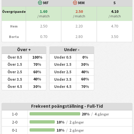
MF
MM
S
1.60
2.50
4.10
Övergripande
/ match
/ match
/ match
2.50
2.20
4.70
Hem
0.70
2.80
3.50
Borta
Över +
Under -
100%
0%
Över 0.5
Under 0.5
70%
30%
Över 1.5
Under 1.5
60%
40%
Över 2.5
Under 2.5
40%
60%
Över 3.5
Under 3.5
30%
70%
Över 4.5
Under 4.5
Frekvent poängställning - Full-Tid
1-0
20%
/
4
gånger
2-0
10%
/
2
gånger
0-1
10%
/
2
gånger