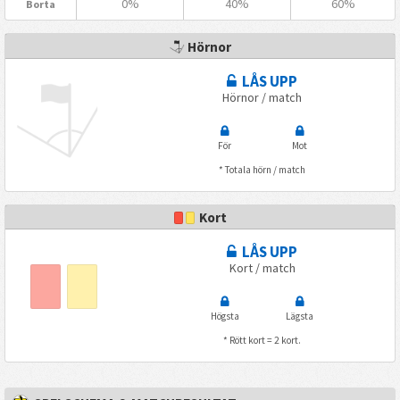
0%
40%
60%
Borta
Hörnor
LÅS UPP
Hörnor / match
För
Mot
* Totala hörn / match
Kort
LÅS UPP
Kort / match
Högsta
Lägsta
* Rött kort = 2 kort.