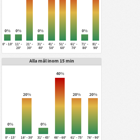
0%
0%
0%
0%
0' - 10'
11' -
21' -
31' -
41' -
51' -
61' -
71' -
81' -
20'
30'
40'
50'
60'
70'
80'
90'
Alla mål inom 15 min
40%
20%
20%
20%
0%
0%
0' - 15'
16' - 30'
31' - 45'
46' - 60'
61' - 75'
76' - 90'