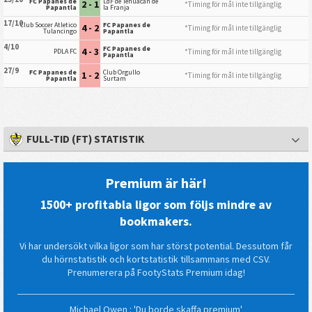
FC Papanes de
LdF de Tehuacan de
2 - 1
*Timing för mål inte tillgänglig
Papantla
la Franja
17/10
Club Soccer Atletico
FC Papanes de
4 - 2
*Timing för mål inte tillgänglig
Tulancingo
Papantla
4/10
FC Papanes de
4 - 3
*Timing för mål inte tillgänglig
PDLA FC
Papantla
27/9
FC Papanes de
Club Orgullo
1 - 2
*Timing för mål inte tillgänglig
Papantla
Surtam
FULL-TID (FT) STATISTIK
Premium är här!
1500+ profitabla ligor som följs mindre av
bookmakers.
Vi har undersökt vilka ligor som har störst potential. Dessutom får
du hörnstatistik och kortstatistik tillsammans med CSV.
Prenumerera på FootyStats Premium idag!
Michael Owen : 'Du borde skaffa premium'