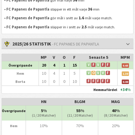
•
FC Papanes de Papantla
gör mål varje
min
36
•
FC Papanes de Papantla
släpper in ett mål varje
min
1.6
•
FC Papanes de Papantla
gör mål i snitt av
mål varje match.
2.5
•
FC Papanes de Papantla
släpper in i snitt av
mål varje match.
2025/26 STATISTIK
- FC PAPANES DE PAPANTLA
MP
V
O
F
Senaste 5
MPM
20
4
1
15
V
F
V
F
F
Övergripande
0.65
10
4
1
5
V
O
V
V
F
Hem
1.30
10
0
0
10
F
F
F
F
F
Borta
0.00
+34%
Hemmafördel
HN
BLGM
MAG
5%
55%
40%
Övergripande
(1 / 20 Matcher)
(11 / 20 Matcher)
(8 / 20 Matcher)
10%
70%
20%
Hem