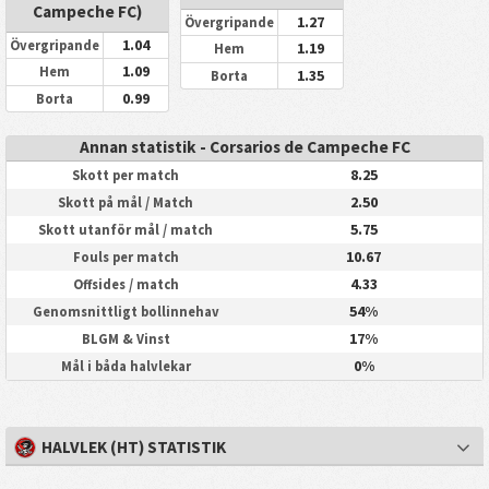
Campeche FC)
1.27
Övergripande
1.04
Övergripande
1.19
Hem
1.09
Hem
1.35
Borta
0.99
Borta
Annan statistik - Corsarios de Campeche FC
8.25
Skott per match
2.50
Skott på mål / Match
5.75
Skott utanför mål / match
10.67
Fouls per match
4.33
Offsides / match
54%
Genomsnittligt bollinnehav
17%
BLGM & Vinst
0%
Mål i båda halvlekar
HALVLEK (HT) STATISTIK