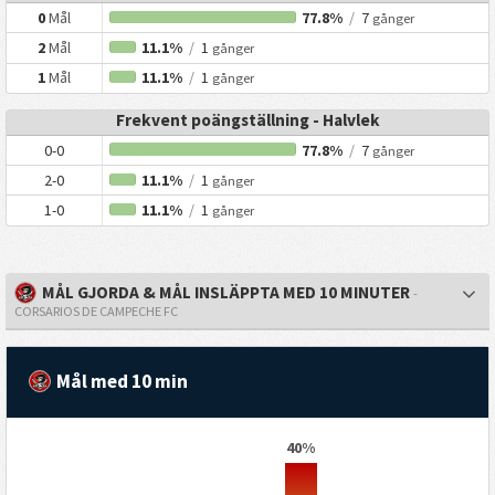
0
Mål
77.8%
/
7
gånger
2
Mål
11.1%
/
1
gånger
1
Mål
11.1%
/
1
gånger
Frekvent poängställning - Halvlek
0-0
77.8%
/
7
gånger
2-0
11.1%
/
1
gånger
1-0
11.1%
/
1
gånger
MÅL GJORDA & MÅL INSLÄPPTA MED 10 MINUTER
-
CORSARIOS DE CAMPECHE FC
Mål med 10 min
40%