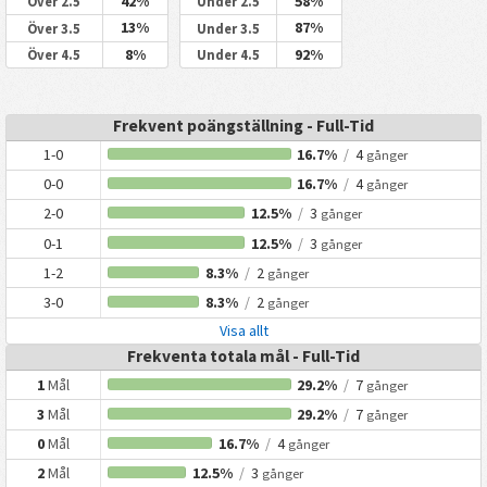
42%
58%
Över 2.5
Under 2.5
13%
87%
Över 3.5
Under 3.5
8%
92%
Över 4.5
Under 4.5
Frekvent poängställning - Full-Tid
1-0
16.7%
/
4
gånger
0-0
16.7%
/
4
gånger
2-0
12.5%
/
3
gånger
0-1
12.5%
/
3
gånger
1-2
8.3%
/
2
gånger
3-0
8.3%
/
2
gånger
Visa allt
Frekventa totala mål - Full-Tid
1
Mål
29.2%
/
7
gånger
3
Mål
29.2%
/
7
gånger
0
Mål
16.7%
/
4
gånger
2
Mål
12.5%
/
3
gånger