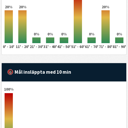
20%
20%
20%
0%
0%
0%
0%
0%
0' - 10'
11' - 20'
21' - 30'
31' - 40'
41' - 50'
51' - 60'
61' - 70'
71' - 80'
81' - 90'
Mål insläppta med 10 min
100%