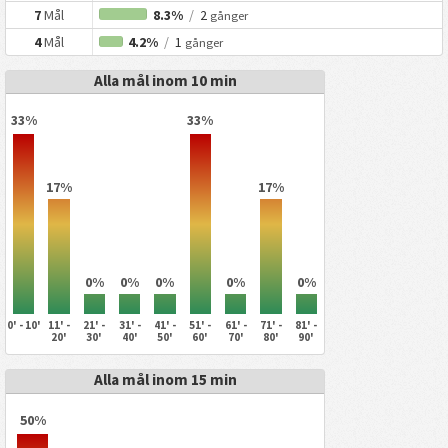
7
Mål
8.3%
/
2
gånger
4
Mål
4.2%
/
1
gånger
Alla mål inom 10 min
33%
33%
17%
17%
0%
0%
0%
0%
0%
0' - 10'
11' -
21' -
31' -
41' -
51' -
61' -
71' -
81' -
20'
30'
40'
50'
60'
70'
80'
90'
Alla mål inom 15 min
50%