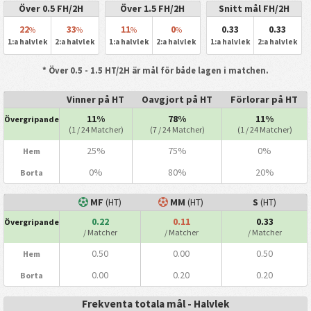
Över 0.5 FH/2H
Över 1.5 FH/2H
Snitt mål FH/2H
22
33
11
0
0.33
0.33
%
%
%
%
1:a halvlek
2:a halvlek
1:a halvlek
2:a halvlek
1:a halvlek
2:a halvlek
* Över 0.5 - 1.5 HT/2H är mål för både lagen i matchen.
Vinner på HT
Oavgjort på HT
Förlorar på HT
11%
78%
11%
Övergripande
(1 / 24 Matcher)
(7 / 24 Matcher)
(1 / 24 Matcher)
25%
75%
0%
Hem
0%
80%
20%
Borta
MF
(HT)
MM
(HT)
S
(HT)
0.22
0.11
0.33
Övergripande
/ Matcher
/ Matcher
/ Matcher
0.50
0.00
0.50
Hem
0.00
0.20
0.20
Borta
Frekventa totala mål - Halvlek