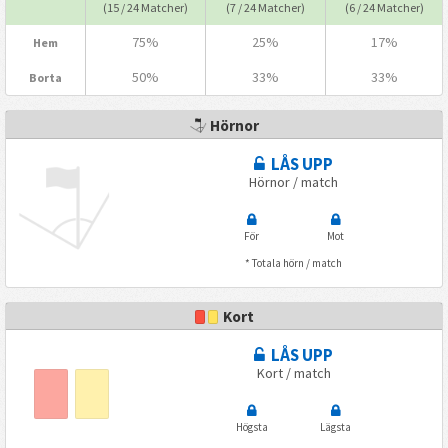
(15 / 24 Matcher)
(7 / 24 Matcher)
(6 / 24 Matcher)
75%
25%
17%
Hem
50%
33%
33%
Borta
Hörnor
LÅS UPP
Hörnor / match
För
Mot
* Totala hörn / match
Kort
LÅS UPP
Kort / match
Högsta
Lägsta