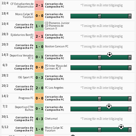
22/4
CF Estudiantes de
Corsarios de
2 - 1
*Timing för mål inte tillgänglig
Atlacomulco
Campeche FC
18/4
Mons Calpe SC
Corsarios de
0 - 0
HT
FT
Yucatan
Campeche FC
CD Pioneros Junior
10/4
Corsarios de
1 - 0
*Timing för mål inte tillgänglig
CD Pioneros de
Campeche FC
Cancun II
28/3
Ejidatarios Bonfil
Corsarios de
2 - 1
*Timing för mål inte tillgänglig
FC
Campeche FC
20/3
Corsarios de
1 - 0
*Timing för mål inte tillgänglig
Boston Cancun FC
Campeche FC
14/3
Deportiva Venados
Corsarios de
0 - 1
HT
FT
FC II
Campeche FC
6/3
Corsarios de
PD Inter Playa del
0 - 0
HT
FT
Campeche FC
Carmen AC II
28/2
Corsarios de
0 - 3
*Timing för mål inte tillgänglig
ISG Sport FC
Campeche FC
20/2
Corsarios de
2 - 0
*Timing för mål inte tillgänglig
FC Los Angeles
Campeche FC
14/2
Corsarios de
0 - 0
Progreso FC
HT
FT
Campeche FC
7/2
Deportivo CTM
Corsarios de
0 - 1
HT
FT
Buhos
Campeche FC
30/1
Corsarios de
4 - 3
*Timing för mål inte tillgänglig
Chetumal
Campeche FC
5/12
Corsarios de
Mons Calpe SC
1 - 0
HT
FT
Campeche FC
Yucatan