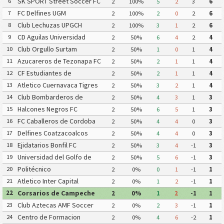
SK SPORT Street Soccer FC
6
2
100%
5
2
3
6
FC Delfines UGM
7
2
100%
2
0
2
6
Club Lechuzas UPGCH
8
2
100%
3
1
2
6
CD Aguilas Universidad
9
2
50%
6
4
2
4
Autonoma de Guerrero
Club Orgullo Surtam
10
2
50%
1
0
1
4
Azucareros de Tezonapa FC
11
2
50%
2
1
1
4
CF Estudiantes de
12
2
50%
2
1
1
4
Atlacomulco
Atletico Cuernavaca Tigres
13
2
50%
3
2
1
4
Yautepec
Club Bombarderos de
14
2
50%
4
3
1
3
Tecamac
Halcones Negros FC
15
2
50%
6
5
1
3
FC Caballeros de Cordoba
16
2
50%
4
4
0
3
Delfines Coatzacoalcos
17
2
50%
4
4
0
3
Ejidatarios Bonfil FC
18
2
50%
3
4
-1
3
Universidad del Golfo de
19
2
50%
5
6
-1
3
Mexico FC
Politécnico
20
2
0%
0
1
-1
1
Atletico Inter Capital
21
2
0%
1
2
-1
1
Corsarios de Campeche
22
2
0%
1
2
-1
1
FC
Club Aztecas AMF Soccer
23
2
0%
2
3
-1
1
Aragon
Centro de Formacion
24
2
0%
4
6
-2
1