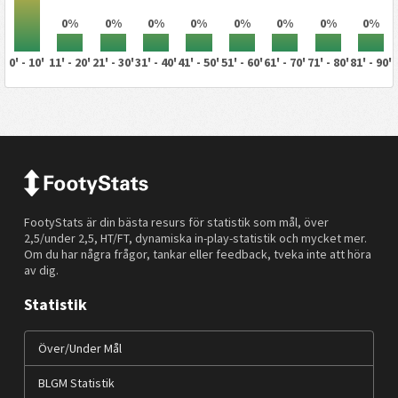
0%
0%
0%
0%
0%
0%
0%
0%
0' - 10'
11' - 20'
21' - 30'
31' - 40'
41' - 50'
51' - 60'
61' - 70'
71' - 80'
81' - 90'
FootyStats är din bästa resurs för statistik som mål, över
2,5/under 2,5, HT/FT, dynamiska in-play-statistik och mycket mer.
Om du har några frågor, tankar eller feedback, tveka inte att höra
av dig.
Statistik
Över/Under Mål
BLGM Statistik