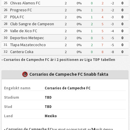
Chiapas Futbol
Chivas Alamos FC
25
2
0%
0
2
-2
0
Progreso FC
26
2
0%
1
3
-2
0
PDLA FC
27
2
0%
1
4
-3
0
Club Sangre de Campeon
28
2
0%
2
5
-3
0
Valle de Xico FC
29
2
0%
1
5
-4
0
Deportivo Metepec
30
2
0%
0
5
-5
0
Eurosoccer FC
Tlapa Mazatecochco
31
2
0%
2
7
-5
0
Cantera Coka
32
2
0%
0
8
-8
0
•
Corsarios de Campeche FC är i 2 positionen av Liga TDP tabellen
Corsarios de Campeche FC Snabb fakta
Engelskt namn
Corsarios de Campeche FC
Stadium
TBD
Stad
TBD
Land
Mexiko
34
•
Corsarios de Campeche FC
har gjort poäng totalt av
mål denna