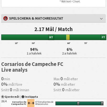
* Rött kort = 2 kort.
SPELSCHEMA & MATCHRESULTAT
2.17 Mål / Match
HT
FT
15'
30'
60'
75'
94%
6%
1:a halvlek
2:a halvlek
Corsarios de Campeche FC
Live analys
0
0
min
Max
mål efter
0%
0%
mål före
mål efter
0
0
Snitt
mål innan
Snitt
mål efter
Gjorde mål
|
Insläppta
25/4
Corsarios de
CF Estudiantes de
0 - 0
HT
FT
Campeche FC
Atlacomulco