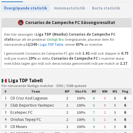
Övergripande statistik
Hemmastatistik
Borta statistik
Corsarios de Campeche FC Säsongsresultat
Den här säsongen i
Liga TDP (Mexiko) Corsarios de Campeche FC
stats
visar att de presterar
Väldigt Bra
övergripande, placerar dem för
närvarande på
2/240
i
Liga TDP Table
, vinner
63%
av matcher.
I genomsnitt Corsarios de Campeche FC gör mål
1.42
mål och släpper in
0.75
mål per match.
29%
av detta
Corsarios de Campeche FC
's matcher slutar
med båda lagen gör mål och deras totala genomsnitt mål per match är
2.17
.
Liga TDP Tabell
För närvarande Slutliga matcher - 3365 / 3388 spelade
#
Team
MP
Vinst%
MF
MM
MS
Png
CD Cruz Azul Lagunas
1
2
100%
8
0
8
6
Club Deportivo Yautepec
2
2
100%
5
0
5
6
Ecatepec FC
3
2
100%
7
2
5
6
Orishas Tepeji FC
4
2
100%
5
1
4
6
CD Muxes
5
2
100%
4
1
3
6