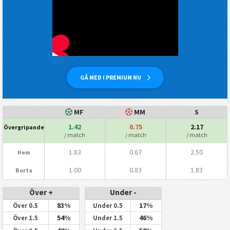
GÅ MED I PREMIUM NU
MF
MM
S
1.42
0.75
2.17
Övergripande
/ match
/ match
/ match
1.83
0.67
2.50
Hem
1.00
0.83
1.83
Borta
Över +
Under -
83%
17%
Över 0.5
Under 0.5
54%
46%
Över 1.5
Under 1.5