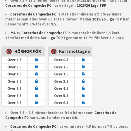
Över 7,5 ~ 13,5 hörnor beräknas från totala hörnor i en match som
Corsarios de Campeche FC
har deltagit i
2025/26 Liga TDP
Corsarios de Campeche FC
's statistik indikerar att ?% av deras
matcher samlades över 9,5 totala hörnor. Medan
2025/26 Liga TDP
har
i genomsnitt ?% för över 9,5.
?% av Corsarios de Campeche FC
's matcher hade över 3,5 kort.
Jämfört med detta har
Liga TDP
i genomsnitt ?% för över 3,5 kort.
HÖRNOR FÖR
Kort mottagna
Över 2.5
Över 0.5
Över 3.5
Över 1.5
Över 4.5
Över 2.5
Över 5.5
Över 3.5
Över 6.5
Över 4.5
Över 7.5
Över 5.5
Över 8.5
Över 6.5
Över 2,5 ~ 8,5 hörnor beräknas från hörnor som
Corsarios de
Campeche FC
har vunnit under en match.
Corsarios de Campeche FC
har vunnit över 4.5 hörnor i ?％ av deras