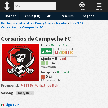
LIGOR
MENY
Hörnor
Tennis (EN)
API
Premium
Prognos
Fotbolls statistik av FootyStats
›
Mexiko
›
Liga TDP
›
Corsarios de Campeche FC
Corsarios de Campeche FC
Form
-
Väldigt Bra
Heltidsresultat
2.04
F
V
O
F
O
Gjorde mål
-
Usel
1.42
Mål / match
Insläppta
-
Utmärkt
0.75
Förlust / match
133%
Prognosrisk -
-
Väldigt hög Risk
Säsong :
2025/26
Liga TDP