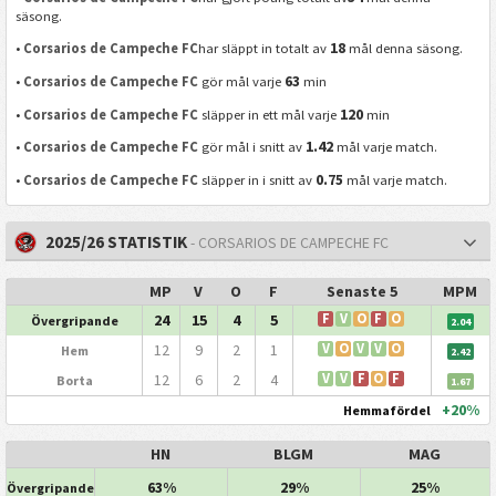
säsong.
18
•
Corsarios de Campeche FC
har släppt in totalt av
mål denna säsong.
63
•
Corsarios de Campeche FC
gör mål varje
min
120
•
Corsarios de Campeche FC
släpper in ett mål varje
min
1.42
•
Corsarios de Campeche FC
gör mål i snitt av
mål varje match.
0.75
•
Corsarios de Campeche FC
släpper in i snitt av
mål varje match.
2025/26 STATISTIK
- CORSARIOS DE CAMPECHE FC
MP
V
O
F
Senaste 5
MPM
24
15
4
5
F
V
O
F
O
Övergripande
2.04
12
9
2
1
V
O
V
V
O
Hem
2.42
12
6
2
4
V
V
F
O
F
Borta
1.67
+20%
Hemmafördel
HN
BLGM
MAG
63%
29%
25%
Övergripande