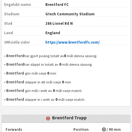
Engelskt namn
Brentford FC
Stadium
Gtech Community Stadium
Stad
166 Lionel Rd N
Land
England
Officiella sidor
https://www.brentfordfc.com/
0
•
Brentford
har gjort poäng totalt av
mål denna säsong.
0
•
Brentford
har släppt in totalt av
mål denna säsong.
0
•
Brentford
gör mål varje
min
0
•
Brentford
släpper in ett mål varje
min
0
•
Brentford
gör mål i snitt av
mål varje match.
0
•
Brentford
släpper in i snitt av
mål varje match.
Brentford Trupp
Forwards
Position
/ 90 min