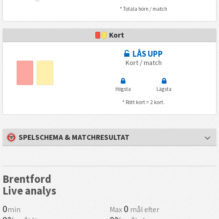
* Totala hörn / match
Kort
LÅS UPP
Kort / match
Högsta
Lägsta
* Rött kort = 2 kort.
SPELSCHEMA & MATCHRESULTAT
Brentford
Live analys
0
0
min
Max
mål efter