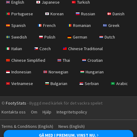
English
Japanese
Turkish
Portuguese
Korean
Russian
Danish
Spanish
French
Romanian
Greek
Swedish
Polish
German
Dutch
Italian
Czech
Chinese Traditional
Chinese Simplified
Thai
Croatian
Indonesian
Norwegian
Hungarian
Vietnamese
Bulgarian
Serbian
Arabic
©
FootyStats
- Byggd med kärlek för det vackra spelet
Kontakta oss
Om
Hjälp
Integritetspolicy
Terms & Conditions (English)
News (English)
GÅ MED I PREMIUM. VINST NU.