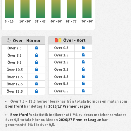
0' - 15'
16' - 30'
31' - 45'
46' - 60'
61' - 75'
76' - 90'
Över - Kort
Över - Hörnor
Över 0.5
Över 7.5
Över 1.5
Över 8.5
Över 2.5
Över 9.5
Över 3.5
Över 10.5
Över 4.5
Över 11.5
Över 5.5
Över 12.5
Över 6.5
Över 13.5
Över 7,5 ~ 13,5 hörnor beräknas från totala hörnor i en match som
Brentford
har deltagit i
2026/27 Premier League
Brentford
's statistik indikerar att ?% av deras matcher samlades
över 9,5 totala hörnor. Medan
2026/27 Premier League
har i
genomsnitt ?% för över 9,5.