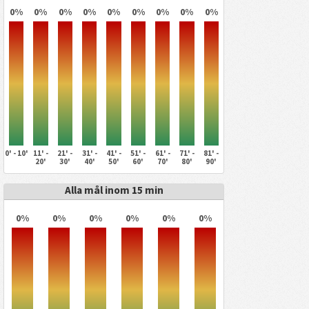
0%
0%
0%
0%
0%
0%
0%
0%
0%
0' - 10'
11' -
21' -
31' -
41' -
51' -
61' -
71' -
81' -
20'
30'
40'
50'
60'
70'
80'
90'
Alla mål inom 15 min
0%
0%
0%
0%
0%
0%