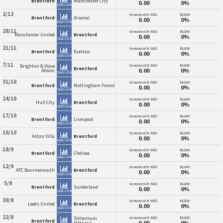
Brentford
Manchester City
0.00
0%
Statistik
2/12
Genomsnitt Mål:
BLGM:
Brentford
Arsenal
0.00
0%
Statistik
28/11
Genomsnitt Mål:
BLGM:
Manchester United
Brentford
0.00
0%
Statistik
21/11
Genomsnitt Mål:
BLGM:
Brentford
Everton
0.00
0%
Statistik
7/11
Genomsnitt Mål:
BLGM:
Brighton & Hove
Brentford
0.00
0%
Albion
Statistik
31/10
Genomsnitt Mål:
BLGM:
Brentford
Nottingham Forest
0.00
0%
Statistik
24/10
Genomsnitt Mål:
BLGM:
Hull City
Brentford
0.00
0%
Statistik
17/10
Genomsnitt Mål:
BLGM:
Brentford
Liverpool
0.00
0%
Statistik
10/10
Genomsnitt Mål:
BLGM:
Aston Villa
Brentford
0.00
0%
Statistik
18/9
Genomsnitt Mål:
BLGM:
Brentford
Chelsea
0.00
0%
Statistik
12/9
Genomsnitt Mål:
BLGM:
AFC Bournemouth
Brentford
0.00
0%
Statistik
5/9
Genomsnitt Mål:
BLGM:
Brentford
Sunderland
0.00
0%
Statistik
30/8
Genomsnitt Mål:
BLGM:
Leeds United
Brentford
0.00
0%
Statistik
22/8
Genomsnitt Mål:
BLGM:
Tottenham
Brentford
0.00
0%
Hotspur