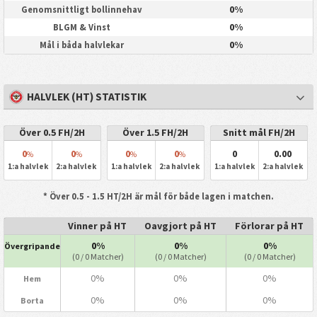
0%
Genomsnittligt bollinnehav
0%
BLGM & Vinst
0%
Mål i båda halvlekar
HALVLEK (HT) STATISTIK
Över 0.5 FH/2H
Över 1.5 FH/2H
Snitt mål FH/2H
0
0
0
0
0
0.00
%
%
%
%
1:a halvlek
2:a halvlek
1:a halvlek
2:a halvlek
1:a halvlek
2:a halvlek
* Över 0.5 - 1.5 HT/2H är mål för både lagen i matchen.
Vinner på HT
Oavgjort på HT
Förlorar på HT
0%
0%
0%
Övergripande
(0 / 0 Matcher)
(0 / 0 Matcher)
(0 / 0 Matcher)
0%
0%
0%
Hem
0%
0%
0%
Borta