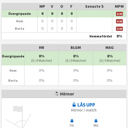
MP
V
O
F
Senaste 5
MPM
0
0
0
0
Övergripande
0.00
0
0
0
0
Hem
0.00
0
0
0
0
Borta
0.00
0%
Hemmafördel
HN
BLGM
MAG
0%
0%
0%
Övergripande
(0 / 0 Matcher)
(0 / 0 Matcher)
(0 / 0 Matcher)
0%
0%
0%
Hem
0%
0%
0%
Borta
Hörnor
LÅS UPP
Hörnor / match
För
Mot