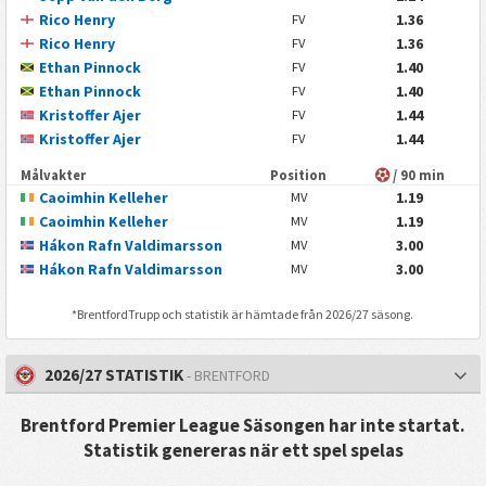
Rico Henry
1.36
FV
Rico Henry
1.36
FV
Ethan Pinnock
1.40
FV
Ethan Pinnock
1.40
FV
Kristoffer Ajer
1.44
FV
Kristoffer Ajer
1.44
FV
Målvakter
Position
/ 90 min
Caoimhin Kelleher
1.19
MV
Caoimhin Kelleher
1.19
MV
Hákon Rafn Valdimarsson
3.00
MV
Hákon Rafn Valdimarsson
3.00
MV
*
Brentford
Trupp och statistik är hämtade från 2026/27 säsong.
2026/27 STATISTIK
- BRENTFORD
Brentford Premier League Säsongen har inte startat.
Statistik genereras när ett spel spelas