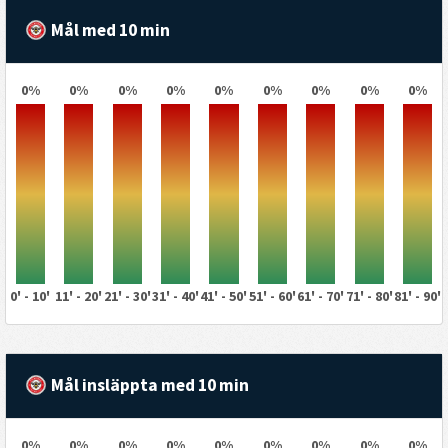
Mål med 10 min
0%
0%
0%
0%
0%
0%
0%
0%
0%
0' - 10'
11' - 20'
21' - 30'
31' - 40'
41' - 50'
51' - 60'
61' - 70'
71' - 80'
81' - 90'
Mål insläppta med 10 min
0%
0%
0%
0%
0%
0%
0%
0%
0%