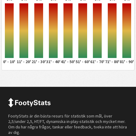
0' - 10'
11' - 20'
21' - 30'
31' - 40'
41' - 50'
51' - 60'
61' - 70'
71' - 80'
81' - 90'
FootyStats är din bästa resurs för statistik som mål, över
2,5/under 2,5, HT/FT, dynamiska in-play-statistik och mycket mer.
Om du har några frågor, tankar eller feedback, tveka inte att höra
av dig.