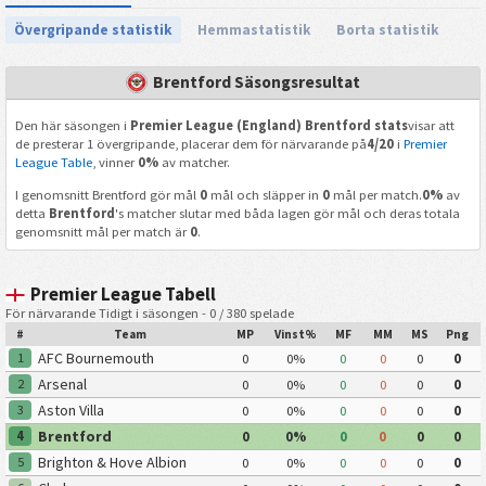
Övergripande statistik
Hemmastatistik
Borta statistik
Brentford Säsongsresultat
Den här säsongen i
Premier League (England) Brentford stats
visar att
de presterar 1 övergripande, placerar dem för närvarande på
4/20
i
Premier
League Table
, vinner
0%
av matcher.
I genomsnitt Brentford gör mål
0
mål och släpper in
0
mål per match.
0%
av
detta
Brentford
's matcher slutar med båda lagen gör mål och deras totala
genomsnitt mål per match är
0
.
Premier League Tabell
För närvarande Tidigt i säsongen - 0 / 380 spelade
#
Team
MP
Vinst%
MF
MM
MS
Png
AFC Bournemouth
1
0
0%
0
0
0
0
Arsenal
2
0
0%
0
0
0
0
Aston Villa
3
0
0%
0
0
0
0
Brentford
4
0
0%
0
0
0
0
Brighton & Hove Albion
5
0
0%
0
0
0
0