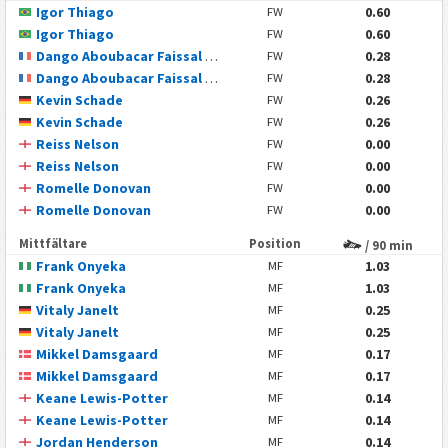
Igor Thiago
0.60
FW
Igor Thiago
0.60
FW
Dango Aboubacar Faissal Ouattara
0.28
FW
Dango Aboubacar Faissal Ouattara
0.28
FW
Kevin Schade
0.26
FW
Kevin Schade
0.26
FW
Reiss Nelson
0.00
FW
Reiss Nelson
0.00
FW
Romelle Donovan
0.00
FW
Romelle Donovan
0.00
FW
Mittfältare
Position
/ 90 min
Frank Onyeka
1.03
MF
Frank Onyeka
1.03
MF
Vitaly Janelt
0.25
MF
Vitaly Janelt
0.25
MF
Mikkel Damsgaard
0.17
MF
Mikkel Damsgaard
0.17
MF
Keane Lewis-Potter
0.14
MF
Keane Lewis-Potter
0.14
MF
Jordan Henderson
0.14
MF