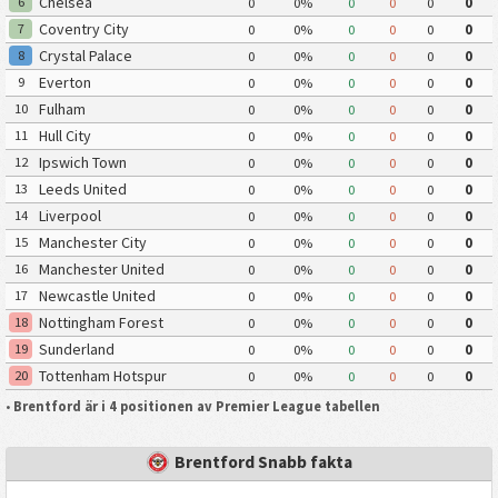
Chelsea
6
0
0%
0
0
0
0
Coventry City
7
0
0%
0
0
0
0
Crystal Palace
8
0
0%
0
0
0
0
Everton
9
0
0%
0
0
0
0
Fulham
10
0
0%
0
0
0
0
Hull City
11
0
0%
0
0
0
0
Ipswich Town
12
0
0%
0
0
0
0
Leeds United
13
0
0%
0
0
0
0
Liverpool
14
0
0%
0
0
0
0
Manchester City
15
0
0%
0
0
0
0
Manchester United
16
0
0%
0
0
0
0
Newcastle United
17
0
0%
0
0
0
0
Nottingham Forest
18
0
0%
0
0
0
0
Sunderland
19
0
0%
0
0
0
0
Tottenham Hotspur
20
0
0%
0
0
0
0
•
Brentford är i 4 positionen av Premier League tabellen
Brentford Snabb fakta