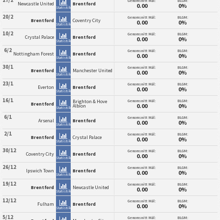
27/2
Genomsnitt Mål:
BLGM:
Newcastle United
Brentford
0.00
0%
Statistik
20/2
Genomsnitt Mål:
BLGM:
Brentford
Coventry City
0.00
0%
Statistik
10/2
Genomsnitt Mål:
BLGM:
Crystal Palace
Brentford
0.00
0%
Statistik
6/2
Genomsnitt Mål:
BLGM:
Nottingham Forest
Brentford
0.00
0%
Statistik
30/1
Genomsnitt Mål:
BLGM:
Brentford
Manchester United
0.00
0%
Statistik
23/1
Genomsnitt Mål:
BLGM:
Everton
Brentford
0.00
0%
Statistik
16/1
Genomsnitt Mål:
BLGM:
Brighton & Hove
Brentford
0.00
0%
Albion
Statistik
6/1
Genomsnitt Mål:
BLGM:
Arsenal
Brentford
0.00
0%
Statistik
2/1
Genomsnitt Mål:
BLGM:
Brentford
Crystal Palace
0.00
0%
Statistik
30/12
Genomsnitt Mål:
BLGM:
Coventry City
Brentford
0.00
0%
Statistik
26/12
Genomsnitt Mål:
BLGM:
Ipswich Town
Brentford
0.00
0%
Statistik
19/12
Genomsnitt Mål:
BLGM:
Brentford
Newcastle United
0.00
0%
Statistik
12/12
Genomsnitt Mål:
BLGM:
Fulham
Brentford
0.00
0%
Statistik
5/12
Genomsnitt Mål:
BLGM: