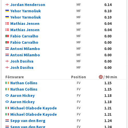
Jordan Henderson
0.14
MF
Yehor Yarmoliuk
0.10
MF
Yehor Yarmoliuk
0.10
MF
Mathias Jensen
0.04
MF
Mathias Jensen
0.04
MF
Fabio Carvalho
0.00
MF
Fabio Carvalho
0.00
MF
Antoni Milambo
0.00
MF
Antoni Milambo
0.00
MF
Josh Dasilva
0.00
MF
Josh Dasilva
0.00
MF
Försvarare
Position
/ 90 min
Nathan Collins
1.15
FV
Nathan Collins
1.15
FV
Aaron Hickey
1.18
FV
Aaron Hickey
1.18
FV
Michael Olabode Kayode
1.21
FV
Michael Olabode Kayode
1.21
FV
Sepp van den Berg
1.24
FV
Sepp van den Berg
1.24
FV