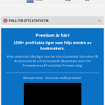
Statistik
FULL-TID (FT) STATISTIK
Premium är här!
1500+ profitabla ligor som följs mindre av
bookmakers.
Vi har undersökt vilka ligor som har störst potential. Dessutom får
du hörnstatistik och kortstatistik tillsammans med CSV.
Prenumerera på FootyStats Premium idag!
Michael Owen : 'Du borde skaffa premium'