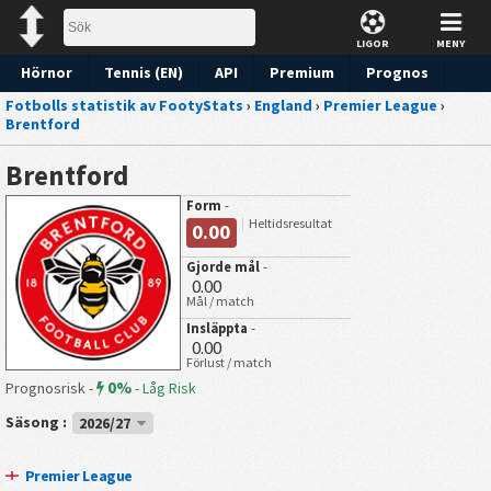
LIGOR
MENY
Hörnor
Tennis (EN)
API
Premium
Prognos
Fotbolls statistik av FootyStats
›
England
›
Premier League
›
Brentford
Brentford
Form
-
Heltidsresultat
0.00
Gjorde mål
-
0.00
Mål / match
Insläppta
-
0.00
Förlust / match
0%
Prognosrisk -
-
Låg Risk
Säsong :
2026/27
Premier League