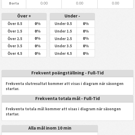
0.00
0.00
0.00
Borta
Över +
Under -
0%
0%
Över 0.5
Under 0.5
0%
0%
Över 1.5
Under 1.5
0%
0%
Över 2.5
Under 2.5
0%
0%
Över 3.5
Under 3.5
0%
0%
Över 4.5
Under 4.5
Frekvent poängställning - Full-Tid
Frekventa slutresultat kommer att visas i diagram när säsongen
startar.
Frekventa totala mål - Full-Tid
Frekventa totala mål kommer att visas i diagram när säsongen
startar.
Alla mål inom 10 min