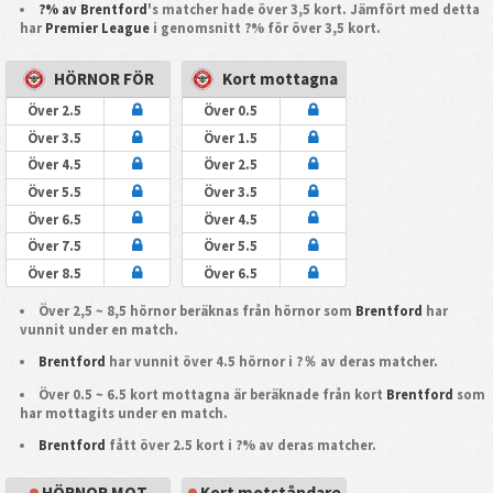
?% av Brentford
's matcher hade över 3,5 kort. Jämfört med detta
har
Premier League
i genomsnitt ?% för över 3,5 kort.
HÖRNOR FÖR
Kort mottagna
Över 2.5
Över 0.5
Över 3.5
Över 1.5
Över 4.5
Över 2.5
Över 5.5
Över 3.5
Över 6.5
Över 4.5
Över 7.5
Över 5.5
Över 8.5
Över 6.5
Över 2,5 ~ 8,5 hörnor beräknas från hörnor som
Brentford
har
vunnit under en match.
Brentford
har vunnit över 4.5 hörnor i ?％ av deras matcher.
Över 0.5 ~ 6.5 kort mottagna är beräknade från kort
Brentford
som
har mottagits under en match.
Brentford
fått över 2.5 kort i ?% av deras matcher.
HÖRNOR MOT
Kort motståndare