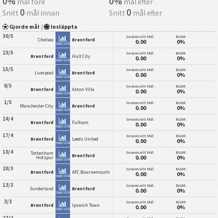
0%
0%
mål före
mål efter
0
0
Snitt
mål innan
Snitt
mål efter
Gjorde mål
|
Insläppta
30/5
Genomsnitt Mål:
BLGM:
Chelsea
Brentford
0.00
0%
Statistik
23/5
Genomsnitt Mål:
BLGM:
Brentford
Hull City
0.00
0%
Statistik
15/5
Genomsnitt Mål:
BLGM:
Liverpool
Brentford
0.00
0%
Statistik
8/5
Genomsnitt Mål:
BLGM:
Brentford
Aston Villa
0.00
0%
Statistik
1/5
Genomsnitt Mål:
BLGM:
Manchester City
Brentford
0.00
0%
Statistik
24/4
Genomsnitt Mål:
BLGM:
Brentford
Fulham
0.00
0%
Statistik
17/4
Genomsnitt Mål:
BLGM:
Brentford
Leeds United
0.00
0%
Statistik
10/4
Genomsnitt Mål:
BLGM:
Tottenham
Brentford
0.00
0%
Hotspur
Statistik
20/3
Genomsnitt Mål:
BLGM:
Brentford
AFC Bournemouth
0.00
0%
Statistik
13/3
Genomsnitt Mål:
BLGM:
Sunderland
Brentford
0.00
0%
Statistik
3/3
Genomsnitt Mål:
BLGM:
Brentford
Ipswich Town
0.00
0%
Statistik