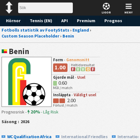
LIGOR
MENY
Hörnor
Tennis (EN)
API
Premium
Prognos
Fotbolls statistik av FootyStats
›
England
›
Custom Season Placeholder
›
Benin
Benin
Form
-
Genomsnitt
Heltidsresultat
1.00
F
V
V
O
F
Gjorde mål
-
Usel
0.60
Mål / match
Insläppta
-
Väldigt usel
2.00
Förlust / match
20%
Prognosrisk -
-
Låg Risk
Säsong :
2026
WC Qualification Africa
International Friendlies
Internation