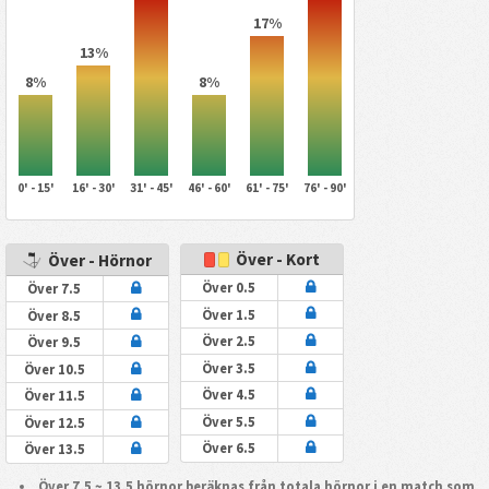
17%
13%
8%
8%
0' - 15'
16' - 30'
31' - 45'
46' - 60'
61' - 75'
76' - 90'
Över - Kort
Över - Hörnor
Över 0.5
Över 7.5
Över 1.5
Över 8.5
Över 2.5
Över 9.5
Över 3.5
Över 10.5
Över 4.5
Över 11.5
Över 5.5
Över 12.5
Över 6.5
Över 13.5
Över 7,5 ~ 13,5 hörnor beräknas från totala hörnor i en match som