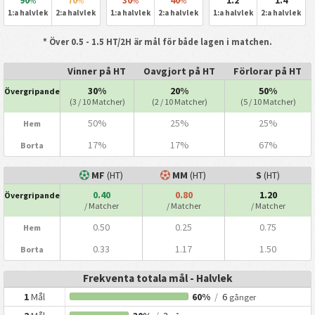
%
%
%
%
1:a halvlek
2:a halvlek
1:a halvlek
2:a halvlek
1:a halvlek
2:a halvlek
* Över 0.5 - 1.5 HT/2H är mål för både lagen i matchen.
Vinner på HT
Oavgjort på HT
Förlorar på HT
30%
20%
50%
Övergripande
(3 / 10 Matcher)
(2 / 10 Matcher)
(5 / 10 Matcher)
50%
25%
25%
Hem
17%
17%
67%
Borta
MF
(HT)
MM
(HT)
S
(HT)
0.40
0.80
1.20
Övergripande
/ Matcher
/ Matcher
/ Matcher
0.50
0.25
0.75
Hem
0.33
1.17
1.50
Borta
Frekventa totala mål - Halvlek
1
Mål
60%
/
6
gånger