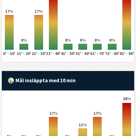
17%
17%
0%
0%
0%
0%
0%
0' - 10'
11' - 20'
21' - 30'
31' - 40'
41' - 50'
51' - 60'
61' - 70'
71' - 80'
81' - 90'
Mål insläppta med 10 min
28%
17%
17%
11%