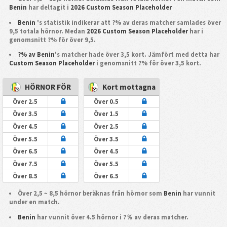
Benin
har deltagit i
2026 Custom Season Placeholder
Benin
's statistik indikerar att ?% av deras matcher samlades över
9,5 totala hörnor. Medan
2026 Custom Season Placeholder
har i
genomsnitt ?% för över 9,5.
?% av Benin
's matcher hade över 3,5 kort. Jämfört med detta har
Custom Season Placeholder
i genomsnitt ?% för över 3,5 kort.
HÖRNOR FÖR
Kort mottagna
Över 2.5
Över 0.5
Över 3.5
Över 1.5
Över 4.5
Över 2.5
Över 5.5
Över 3.5
Över 6.5
Över 4.5
Över 7.5
Över 5.5
Över 8.5
Över 6.5
Över 2,5 ~ 8,5 hörnor beräknas från hörnor som
Benin
har vunnit
under en match.
Benin
har vunnit över 4.5 hörnor i ?％ av deras matcher.