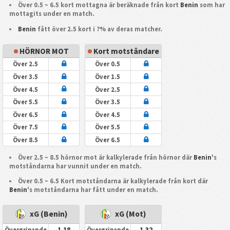
Över 0.5 ~ 6.5 kort mottagna är beräknade från kort
Benin
som har
mottagits under en match.
Benin
fått över 2.5 kort i ?% av deras matcher.
HÖRNOR MOT
Kort motståndare
Över 2.5
Över 0.5
Över 3.5
Över 1.5
Över 4.5
Över 2.5
Över 5.5
Över 3.5
Över 6.5
Över 4.5
Över 7.5
Över 5.5
Över 8.5
Över 6.5
Över 2.5 ~ 8.5 hörnor mot är kalkylerade från hörnor där
Benin
's
motståndarna har vunnit under en match.
Över 0.5 ~ 6.5 Kort motståndarna är kalkylerade från kort där
Benin
's motståndarna har fått under en match.
xG (Benin)
xG (Mot)
1.18
1.32
Övergripande
Övergripande