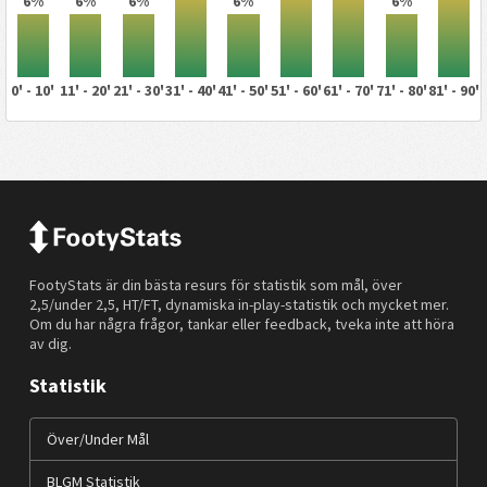
6%
6%
6%
6%
6%
0' - 10'
11' - 20'
21' - 30'
31' - 40'
41' - 50'
51' - 60'
61' - 70'
71' - 80'
81' - 90'
FootyStats är din bästa resurs för statistik som mål, över
2,5/under 2,5, HT/FT, dynamiska in-play-statistik och mycket mer.
Om du har några frågor, tankar eller feedback, tveka inte att höra
av dig.
Statistik
Över/Under Mål
BLGM Statistik