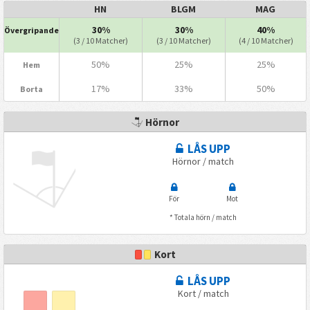
HN
BLGM
MAG
30%
30%
40%
Övergripande
(3 / 10 Matcher)
(3 / 10 Matcher)
(4 / 10 Matcher)
50%
25%
25%
Hem
17%
33%
50%
Borta
Hörnor
LÅS UPP
Hörnor / match
För
Mot
* Totala hörn / match
Kort
LÅS UPP
Kort / match