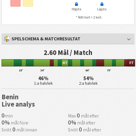
Högsta
Lägsta
* Rött kort = 2 kort.
SPELSCHEMA & MATCHRESULTAT
2.60 Mål / Match
HT
FT
15'
30'
60'
75'
46%
54%
1:a halvlek
2:a halvlek
Benin
Live analys
0
0
min
Max
mål efter
0%
0%
mål före
mål efter
0
0
Snitt
mål innan
Snitt
mål efter