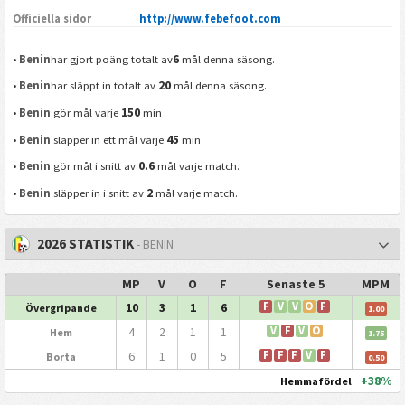
Officiella sidor
http://www.febefoot.com
6
•
Benin
har gjort poäng totalt av
mål denna säsong.
20
•
Benin
har släppt in totalt av
mål denna säsong.
150
•
Benin
gör mål varje
min
45
•
Benin
släpper in ett mål varje
min
0.6
•
Benin
gör mål i snitt av
mål varje match.
2
•
Benin
släpper in i snitt av
mål varje match.
2026 STATISTIK
- BENIN
MP
V
O
F
Senaste 5
MPM
10
3
1
6
F
V
V
O
F
Övergripande
1.00
4
2
1
1
V
F
V
O
Hem
1.75
6
1
0
5
F
F
F
V
F
Borta
0.50
+38%
Hemmafördel