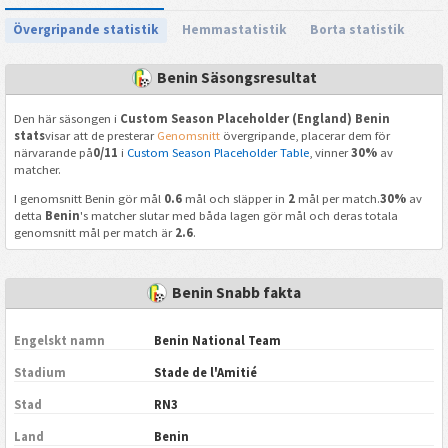
Övergripande statistik
Hemmastatistik
Borta statistik
Benin Säsongsresultat
Den här säsongen i
Custom Season Placeholder (England) Benin
stats
visar att de presterar
Genomsnitt
övergripande, placerar dem för
närvarande på
0/11
i
Custom Season Placeholder Table
, vinner
30%
av
matcher.
I genomsnitt Benin gör mål
0.6
mål och släpper in
2
mål per match.
30%
av
detta
Benin
's matcher slutar med båda lagen gör mål och deras totala
genomsnitt mål per match är
2.6
.
Benin Snabb fakta
Engelskt namn
Benin National Team
Stadium
Stade de l'Amitié
Stad
RN3
Land
Benin