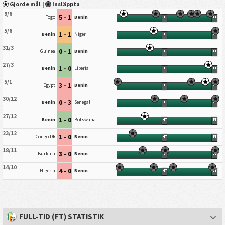
Gjorde mål
|
Insläppta
9/6
5 - 1
Togo
Benin
HT
FT
5/6
1 - 1
Benin
Niger
HT
FT
31/3
0 - 1
Guinea
Benin
HT
FT
27/3
1 - 0
Benin
Liberia
HT
FT
5/1
3 - 1
Egypt
Benin
HT
FT
30/12
0 - 3
Benin
Senegal
HT
FT
27/12
1 - 0
Benin
Botswana
HT
FT
23/12
1 - 0
Congo DR
Benin
HT
FT
18/11
3 - 0
Burkina
Benin
HT
FT
14/10
4 - 0
Nigeria
Benin
HT
FT
FULL-TID (FT) STATISTIK