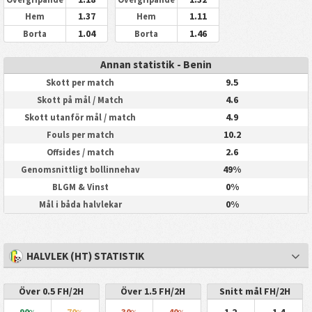
1.37
1.11
Hem
Hem
1.04
1.46
Borta
Borta
Annan statistik - Benin
9.5
Skott per match
4.6
Skott på mål / Match
4.9
Skott utanför mål / match
10.2
Fouls per match
2.6
Offsides / match
49%
Genomsnittligt bollinnehav
0%
BLGM & Vinst
0%
Mål i båda halvlekar
HALVLEK (HT) STATISTIK
Över 0.5 FH/2H
Över 1.5 FH/2H
Snitt mål FH/2H
90
70
30
40
1.2
1.4