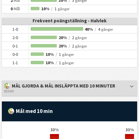
2
Mål
30%
/
3
gånger
0
Mål
10%
/
1
gånger
Frekvent poängställning - Halvlek
1-0
40%
/
4
gånger
2-0
20%
/
2
gånger
0-1
20%
/
2
gånger
0-0
10%
/
1
gånger
1-1
10%
/
1
gånger
MÅL GJORDA & MÅL INSLÄPPTA MED 10 MINUTER
-
BENIN
Mål med 10 min
33%
33%