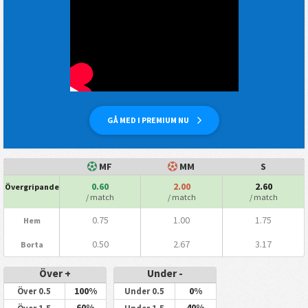
GÅ MED I PREMIUM NU
MF
MM
S
0.60
2.00
2.60
Övergripande
/ match
/ match
/ match
0.75
1.00
1.75
Hem
0.50
2.67
3.17
Borta
Över +
Under -
100%
0%
Över 0.5
Under 0.5
60%
40%