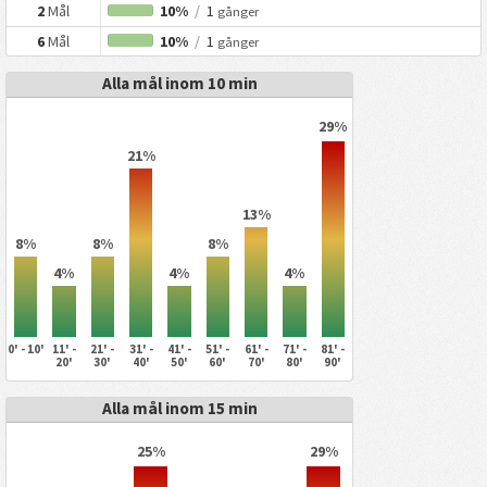
2
Mål
10%
/
1
gånger
6
Mål
10%
/
1
gånger
Alla mål inom 10 min
29%
21%
13%
8%
8%
8%
4%
4%
4%
0' - 10'
11' -
21' -
31' -
41' -
51' -
61' -
71' -
81' -
20'
30'
40'
50'
60'
70'
80'
90'
Alla mål inom 15 min
25%
29%