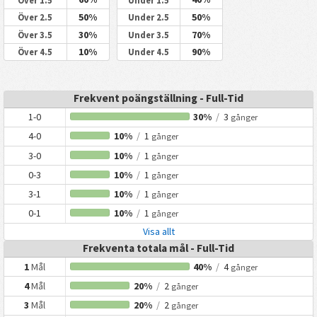
Över 1.5
Under 1.5
50%
50%
Över 2.5
Under 2.5
30%
70%
Över 3.5
Under 3.5
10%
90%
Över 4.5
Under 4.5
Frekvent poängställning - Full-Tid
1-0
30%
/
3
gånger
4-0
10%
/
1
gånger
3-0
10%
/
1
gånger
0-3
10%
/
1
gånger
3-1
10%
/
1
gånger
0-1
10%
/
1
gånger
Visa allt
Frekventa totala mål - Full-Tid
1
Mål
40%
/
4
gånger
4
Mål
20%
/
2
gånger
3
Mål
20%
/
2
gånger