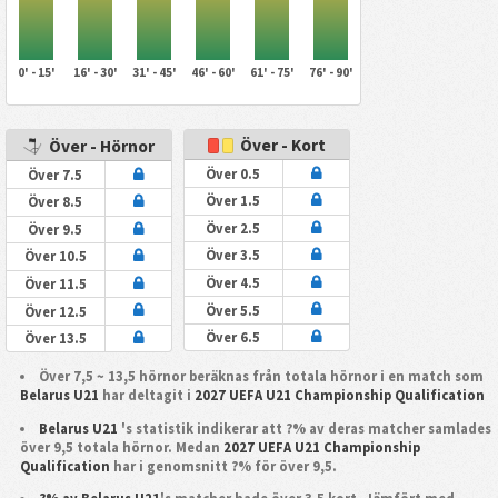
0' - 15'
16' - 30'
31' - 45'
46' - 60'
61' - 75'
76' - 90'
Över - Kort
Över - Hörnor
Över 0.5
Över 7.5
Över 1.5
Över 8.5
Över 2.5
Över 9.5
Över 3.5
Över 10.5
Över 4.5
Över 11.5
Över 5.5
Över 12.5
Över 6.5
Över 13.5
Över 7,5 ~ 13,5 hörnor beräknas från totala hörnor i en match som
Belarus U21
har deltagit i
2027 UEFA U21 Championship Qualification
Belarus U21
's statistik indikerar att ?% av deras matcher samlades
över 9,5 totala hörnor. Medan
2027 UEFA U21 Championship
Qualification
har i genomsnitt ?% för över 9,5.