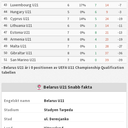
Luxembourg U21
43
6
17%
7
14
-7
Hungary U21
44
5
0%
6
9
-3
Cyprus U21
45
7
14%
5
24
-19
Lithuania U21
46
6
0%
3
14
-11
Estonia U21
47
7
0%
8
21
-13
Armenia U21
48
8
0%
4
23
-19
Malta U21
49
7
0%
1
28
-27
Gibraltar U21
50
8
0%
1
37
-36
San Marino U21
51
7
0%
0
39
-39
•
Belarus U21 är i 0 positionen av UEFA U21 Championship Qualification
tabellen
Belarus U21 Snabb fakta
Engelskt namn
Belarus U21
Stadium
Stadyen Tarpeda
Stad
ul. Derevjanko