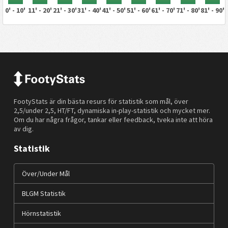
0' - 10'
11' - 20'
21' - 30'
31' - 40'
41' - 50'
51' - 60'
61' - 70'
71' - 80'
81' - 90'
FootyStats är din bästa resurs för statistik som mål, över
2,5/under 2,5, HT/FT, dynamiska in-play-statistik och mycket mer.
Om du har några frågor, tankar eller feedback, tveka inte att höra
av dig.
Statistik
Över/Under Mål
BLGM Statistik
Hörnstatistik