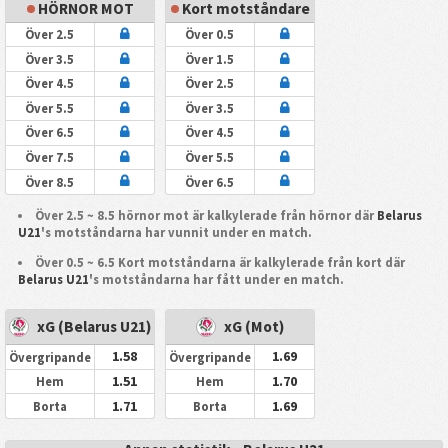
HÖRNOR MOT
Kort motståndare
Över 2.5
Över 0.5
Över 3.5
Över 1.5
Över 4.5
Över 2.5
Över 5.5
Över 3.5
Över 6.5
Över 4.5
Över 7.5
Över 5.5
Över 8.5
Över 6.5
Över 2.5 ~ 8.5 hörnor mot är kalkylerade från hörnor där
Belarus
U21
's motståndarna har vunnit under en match.
Över 0.5 ~ 6.5 Kort motståndarna är kalkylerade från kort där
Belarus U21
's motståndarna har fått under en match.
xG (Belarus U21)
xG (Mot)
1.58
1.69
Övergripande
Övergripande
1.51
1.70
Hem
Hem
1.71
1.69
Borta
Borta