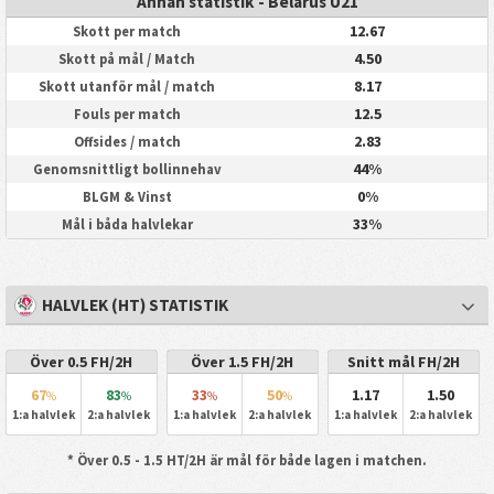
Annan statistik - Belarus U21
12.67
Skott per match
4.50
Skott på mål / Match
8.17
Skott utanför mål / match
12.5
Fouls per match
2.83
Offsides / match
44%
Genomsnittligt bollinnehav
0%
BLGM & Vinst
33%
Mål i båda halvlekar
HALVLEK (HT) STATISTIK
Över 0.5 FH/2H
Över 1.5 FH/2H
Snitt mål FH/2H
67
83
33
50
1.17
1.50
%
%
%
%
1:a halvlek
2:a halvlek
1:a halvlek
2:a halvlek
1:a halvlek
2:a halvlek
* Över 0.5 - 1.5 HT/2H är mål för både lagen i matchen.