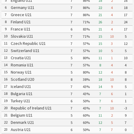
England U21
5
7
86%
18
2
16
Germany U21
6
7
86%
22
4
18
Greece U21
7
7
86%
21
4
17
Finland U21
8
7
71%
26
2
24
France U21
9
6
83%
21
4
17
Slovakia U21
10
7
71%
15
10
5
Czech Republic U21
11
7
57%
15
3
12
Switzerland U21
12
7
57%
10
5
5
Croatia U21
13
5
80%
11
1
10
Romania U21
14
7
57%
8
4
4
Norway U21
15
5
80%
12
4
8
Scotland U20
16
8
38%
18
10
8
Iceland U21
17
7
43%
14
9
5
Bulgaria U21
18
7
43%
7
6
1
Turkey U21
19
6
50%
7
6
1
Republic of Ireland U21
20
7
43%
7
10
-3
Belgium U21
21
5
60%
11
2
9
Denmark U21
22
5
60%
12
5
7
Austria U21
23
6
50%
7
7
0