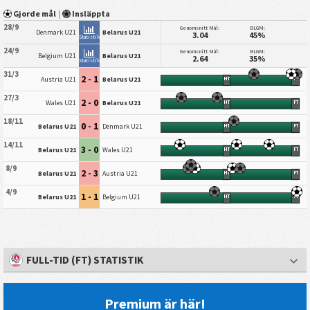
Gjorde mål
|
Insläppta
28/9
Genomsnitt Mål:
BLGM:
Denmark U21
Belarus U21
3.04
45%
Statistik
24/9
Genomsnitt Mål:
BLGM:
Belgium U21
Belarus U21
2.64
35%
Statistik
31/3
2 - 1
Austria U21
Belarus U21
HT
FT
27/3
2 - 0
Wales U21
Belarus U21
HT
FT
18/11
0 - 1
Belarus U21
Denmark U21
HT
FT
14/11
3 - 0
Belarus U21
Wales U21
HT
FT
8/9
2 - 3
Belarus U21
Austria U21
HT
FT
4/9
1 - 1
Belarus U21
Belgium U21
HT
FT
FULL-TID (FT) STATISTIK
Premium är här!