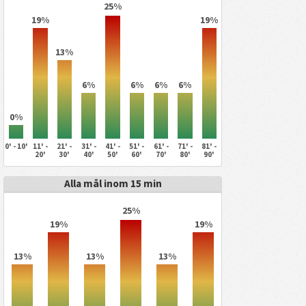
25%
19%
19%
13%
6%
6%
6%
6%
0%
0' - 10'
11' -
21' -
31' -
41' -
51' -
61' -
71' -
81' -
20'
30'
40'
50'
60'
70'
80'
90'
Alla mål inom 15 min
25%
19%
19%
13%
13%
13%