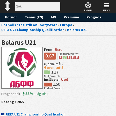
LIGOR
MENY
Hörnor
Tennis (EN)
API
Premium
Prognos
Fotbolls statistik av FootyStats
›
Europa
›
UEFA U21 Championship Qualification
›
Belarus U21
Belarus U21
Form
-
Usel
Heltidsresultat
0.67
F
V
F
F
F
Gjorde mål
-
Genomsnitt
1.17
Mål / match
Insläppta
-
Usel
1.50
Förlust / match
33%
Prognosrisk -
-
Låg Risk
Säsong :
2027
UEFA U21 Championship Qualification