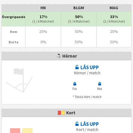
HN
BLGM
MAG
17%
50%
33%
Övergripande
(1 / 6 Matcher)
(3 / 6 Matcher)
(2 / 6 Matcher)
25%
50%
25%
Hem
0%
50%
50%
Borta
Hörnor
LÅS UPP
Hörnor / match
För
Mot
* Totala hörn / match
Kort
LÅS UPP
Kort / match