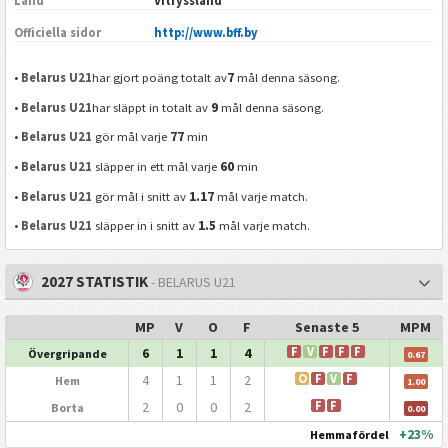
Land
Vitryssland
Officiella sidor
http://www.bff.by
7
•
Belarus U21
har gjort poäng totalt av
mål denna säsong.
9
•
Belarus U21
har släppt in totalt av
mål denna säsong.
77
•
Belarus U21
gör mål varje
min
60
•
Belarus U21
släpper in ett mål varje
min
1.17
•
Belarus U21
gör mål i snitt av
mål varje match.
1.5
•
Belarus U21
släpper in i snitt av
mål varje match.
2027 STATISTIK
- BELARUS U21
MP
V
O
F
Senaste 5
MPM
6
1
1
4
F
V
F
F
F
Övergripande
0.67
4
1
1
2
O
F
V
F
Hem
1.00
2
0
0
2
F
F
Borta
0.00
+23%
Hemmafördel