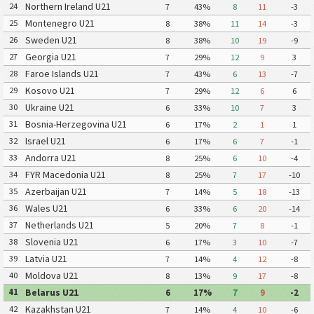
Northern Ireland U21
24
7
43%
8
11
-3
Montenegro U21
25
8
38%
11
14
-3
Sweden U21
26
8
38%
10
19
-9
Georgia U21
27
7
29%
12
9
3
Faroe Islands U21
28
7
43%
6
13
-7
Kosovo U21
29
7
29%
12
6
6
Ukraine U21
30
6
33%
10
7
3
Bosnia-Herzegovina U21
31
6
17%
2
1
1
Israel U21
32
6
17%
6
7
-1
Andorra U21
33
8
25%
6
10
-4
FYR Macedonia U21
34
8
25%
7
17
-10
Azerbaijan U21
35
7
14%
5
18
-13
Wales U21
36
6
33%
6
20
-14
Netherlands U21
37
5
20%
7
8
-1
Slovenia U21
38
6
17%
3
10
-7
Latvia U21
39
7
14%
4
12
-8
Moldova U21
40
8
13%
9
17
-8
Belarus U21
41
6
17%
7
9
-2
Kazakhstan U21
42
7
14%
4
10
-6