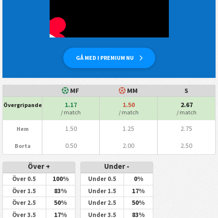
GÅ MED I PREMIUM NU
MF
MM
S
1.17
1.50
2.67
Övergripande
/ match
/ match
/ match
1.50
1.25
2.75
Hem
0.50
2.00
2.50
Borta
Över +
Under -
100%
0%
Över 0.5
Under 0.5
83%
17%
Över 1.5
Under 1.5
50%
50%
Över 2.5
Under 2.5
17%
83%
Över 3.5
Under 3.5