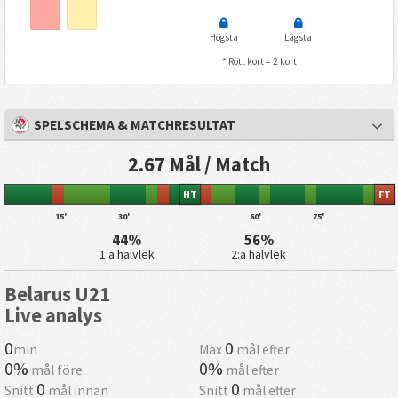
Högsta
Lägsta
* Rött kort = 2 kort.
SPELSCHEMA & MATCHRESULTAT
2.67 Mål / Match
HT
FT
15'
30'
60'
75'
44%
56%
1:a halvlek
2:a halvlek
Belarus U21
Live analys
0
0
min
Max
mål efter
0%
0%
mål före
mål efter
0
0
Snitt
mål innan
Snitt
mål efter