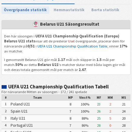
Övergripande statistik
Hemmastatistik
Borta statistik
Belarus U21 Säsongsresultat
Den här säsongen i
UEFA U21 Championship Qualification (Europa)
Belarus U21 stats
visar att de presterar
Usel
övergripande, placerar dem för
närvarande på
0/51
i
UEFA U21 Championship Qualification Table
, vinner
17%
av matcher.
I genomsnitt Belarus U21 gör mål
1.17
mål och släpper in
1.5
mål per
match.
50%
av detta
Belarus U21
's matcher slutar med båda lagen gör mål
och deras totala genomsnitt mål per match är
2.67
.
UEFA U21 Championship Qualification Tabell
För närvarande Mitten av säsongen - 172 / 241 spelade
#
Team
MP
Vinst%
MF
MM
MS
Poland U21
1
8
100%
23
2
21
Spain U21
2
7
100%
26
2
24
Italy U21
3
8
88%
25
5
20
Portugal U21
4
7
86%
28
0
28