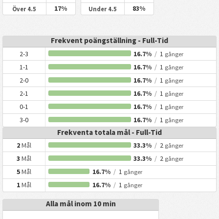
17%
83%
Över 4.5
Under 4.5
Frekvent poängställning - Full-Tid
2-3
16.7%
/
1
gånger
1-1
16.7%
/
1
gånger
2-0
16.7%
/
1
gånger
2-1
16.7%
/
1
gånger
0-1
16.7%
/
1
gånger
3-0
16.7%
/
1
gånger
Frekventa totala mål - Full-Tid
2
Mål
33.3%
/
2
gånger
3
Mål
33.3%
/
2
gånger
5
Mål
16.7%
/
1
gånger
1
Mål
16.7%
/
1
gånger
Alla mål inom 10 min