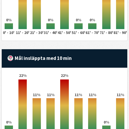
0%
0%
0%
0%
0' - 10'
11' - 20'
21' - 30'
31' - 40'
41' - 50'
51' - 60'
61' - 70'
71' - 80'
81' - 90'
Mål insläppta med 10 min
22%
22%
11%
11%
11%
11%
11%
0%
0%