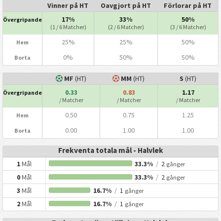
Vinner på HT
Oavgjort på HT
Förlorar på HT
17%
33%
50%
Övergripande
(1 / 6 Matcher)
(2 / 6 Matcher)
(3 / 6 Matcher)
25%
25%
50%
Hem
0%
50%
50%
Borta
MF
(HT)
MM
(HT)
S
(HT)
0.33
0.83
1.17
Övergripande
/ Matcher
/ Matcher
/ Matcher
0.50
0.75
1.25
Hem
0.00
1.00
1.00
Borta
Frekventa totala mål - Halvlek
1
Mål
33.3%
/
2
gånger
0
Mål
33.3%
/
2
gånger
3
Mål
16.7%
/
1
gånger
2
Mål
16.7%
/
1
gånger