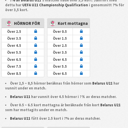
?% av Belarus U21
's matcher hade över 3,5 kort. Jämfört med
detta har
UEFA U21 Championship Qualification
i genomsnitt ?% för
över 3,5 kort.
HÖRNOR FÖR
Kort mottagna
Över 2.5
Över 0.5
Över 3.5
Över 1.5
Över 4.5
Över 2.5
Över 5.5
Över 3.5
Över 6.5
Över 4.5
Över 7.5
Över 5.5
Över 8.5
Över 6.5
Över 2,5 ~ 8,5 hörnor beräknas från hörnor som
Belarus U21
har
vunnit under en match.
Belarus U21
har vunnit över 4.5 hörnor i ?％ av deras matcher.
Över 0.5 ~ 6.5 kort mottagna är beräknade från kort
Belarus U21
som har mottagits under en match.
Belarus U21
fått över 2.5 kort i ?% av deras matcher.