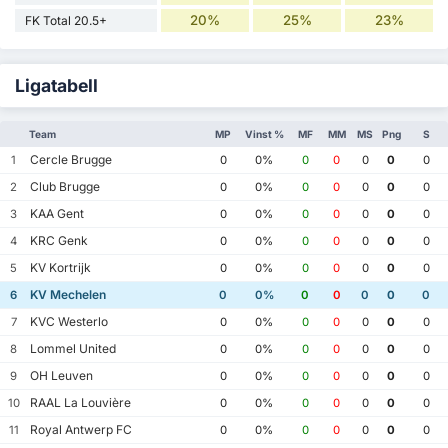
20%
25%
23%
FK Total 20.5+
Ligatabell
Team
MP
Vinst %
MF
MM
MS
Png
S
Cercle Brugge
1
0
0%
0
0
0
0
0
Club Brugge
2
0
0%
0
0
0
0
0
KAA Gent
3
0
0%
0
0
0
0
0
KRC Genk
4
0
0%
0
0
0
0
0
KV Kortrijk
5
0
0%
0
0
0
0
0
KV Mechelen
6
0
0%
0
0
0
0
0
KVC Westerlo
7
0
0%
0
0
0
0
0
Lommel United
8
0
0%
0
0
0
0
0
OH Leuven
9
0
0%
0
0
0
0
0
RAAL La Louvière
10
0
0%
0
0
0
0
0
Royal Antwerp FC
11
0
0%
0
0
0
0
0