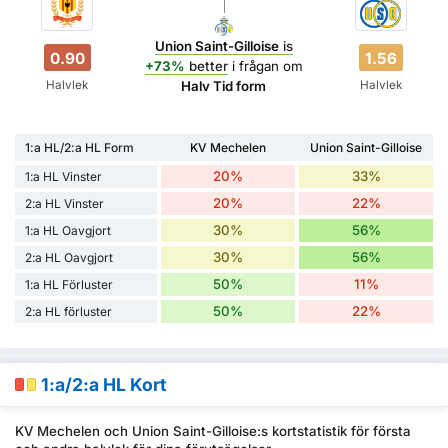
Union Saint-Gilloise
is
0.90
1.56
+73%
better
i frågan om
Halvlek
Halvlek
Halv Tid form
1:a HL/2:a HL Form
KV Mechelen
Union Saint-Gilloise
20%
33%
1:a HL Vinster
20%
22%
2:a HL Vinster
30%
56%
1:a HL Oavgjort
30%
56%
2:a HL Oavgjort
50%
11%
1:a HL Förluster
50%
22%
2:a HL förluster
1:a/2:a HL Kort
KV Mechelen och Union Saint-Gilloise:s kortstatistik för första