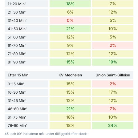
18%
7%
11-20 Min'
6%
12%
21-30 Min'
0%
5%
31-40 Min'
21%
10%
41-50 Min'
12%
5%
51-60 Min'
9%
2%
61-70 Min'
12%
12%
71-80 Min'
15%
19%
81-90 Min'
Efter 15 Min'
KV Mechelen
Union Saint-Gilloise
15%
2%
0-15 Min'
15%
17%
16-30 Min'
12%
12%
31-45 Min'
21%
7%
46-60 Min'
18%
10%
61-75 Min'
18%
24%
76-90 Min'
45' och 90' inkluderar mål under tilläggstid efter skada.