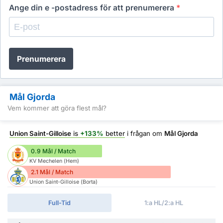
Ange din e -postadress för att prenumerera
*
Prenumerera
Mål Gjorda
Vem kommer att göra flest mål?
Union Saint-Gilloise
is
+133%
better
i frågan om
Mål Gjorda
0.9 Mål / Match
KV Mechelen (Hem)
2.1 Mål / Match
Union Saint-Gilloise (Borta)
Full-Tid
1:a HL/2:a HL