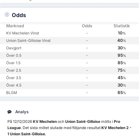
Odds
Marknad
Odds
Statistik
-
10
KV Mechelen Vinst
%
-
40
Union Saint-Gilloise Vinst
%
-
30
Oavgjort
%
-
95
Över 0.5
%
-
85
Över 1.5
%
-
75
Över 2.5
%
-
45
Över 3.5
%
-
30
Över 4.5
%
-
65
BLGM
%
Analys
På 12/12/2026
KV Mechelen
och
Union Saint-Gilloise
mötts i
Pro
League
. Det sista mötet slutade med följande resultat:
KV Mechelen 2 -
1 Union Saint-Gilloise.