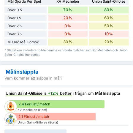
Mål Gjorda Per Spel
KV Mechelen
Union Saint-Gilloise
70%
80%
Över 0.5
20%
60%
Över 1.5
0%
50%
Över 2.5
0%
10%
Över 3.5
30%
20%
Missad Mål Försök
* Statistiken inkluderar både hemma och borta matcher som KV Mechelen och Union
Saint-Gilloise har spelat.
Målinsläppta
Vem kommer att släppa in mål?
Union Saint-Gilloise
is
+12%
better
i frågan om
Mål Insläppta
2.4 Förlust / match
KV Mechelen (Hem)
2.1 Förlust / match
Union Saint-Gilloise (Borta)