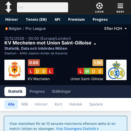
LIGOR
MENY
Hörnor
Tennis (EN)
API
Premium
Prognos
/
Pro League
Efter H2H
Belgien
12/12/2026 - 00:00 (Europe/London)
KV Mechelen mot Union Saint-Gilloise
Statistik, Data och Inbördes Möten
Stadium -
AFAS-stadion Achter de Kazerne
0.60
1.50
L
D
D
L
L
W
D
D
KV Mechelen
Union Saint-Gilloise
Statistik
Prognos
Ställningar
Alla
Mål
Hörnor
Kort
Halvlek
Spelare
Visar statistiken för de 10 senaste matcherna eftersom detta är en
match i början av säsongen.
Visa Säsongens Statistik