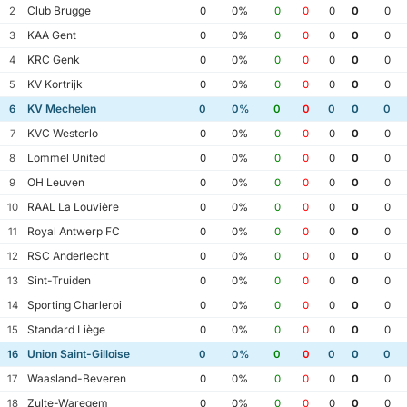
Club Brugge
2
0
0%
0
0
0
0
0
KAA Gent
3
0
0%
0
0
0
0
0
KRC Genk
4
0
0%
0
0
0
0
0
KV Kortrijk
5
0
0%
0
0
0
0
0
KV Mechelen
6
0
0%
0
0
0
0
0
KVC Westerlo
7
0
0%
0
0
0
0
0
Lommel United
8
0
0%
0
0
0
0
0
OH Leuven
9
0
0%
0
0
0
0
0
RAAL La Louvière
10
0
0%
0
0
0
0
0
Royal Antwerp FC
11
0
0%
0
0
0
0
0
RSC Anderlecht
12
0
0%
0
0
0
0
0
Sint-Truiden
13
0
0%
0
0
0
0
0
Sporting Charleroi
14
0
0%
0
0
0
0
0
Standard Liège
15
0
0%
0
0
0
0
0
Union Saint-Gilloise
16
0
0%
0
0
0
0
0
Waasland-Beveren
17
0
0%
0
0
0
0
0
Zulte-Waregem
18
0
0%
0
0
0
0
0