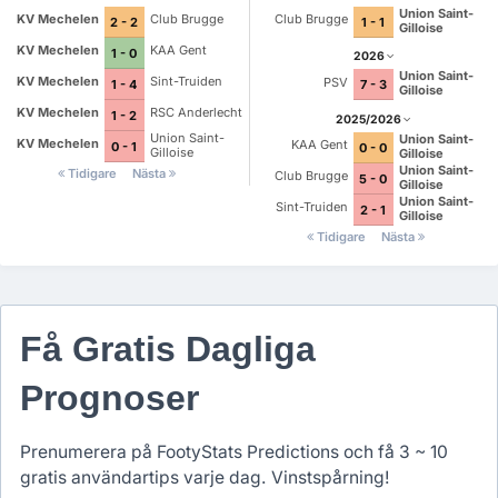
Union Saint-
KV Mechelen
Club Brugge
Club Brugge
2 - 2
1 - 1
Gilloise
KV Mechelen
KAA Gent
1 - 0
2026
Union Saint-
KV Mechelen
Sint-Truiden
PSV
1 - 4
7 - 3
Gilloise
KV Mechelen
RSC Anderlecht
1 - 2
2025/2026
Union Saint-
Union Saint-
KV Mechelen
KAA Gent
0 - 1
0 - 0
Gilloise
Gilloise
Union Saint-
Tidigare
Nästa
Club Brugge
5 - 0
Gilloise
Union Saint-
Sint-Truiden
2 - 1
Gilloise
Tidigare
Nästa
Få Gratis Dagliga
Prognoser
Prenumerera på FootyStats Predictions och få 3 ~ 10
gratis användartips varje dag. Vinstspårning!