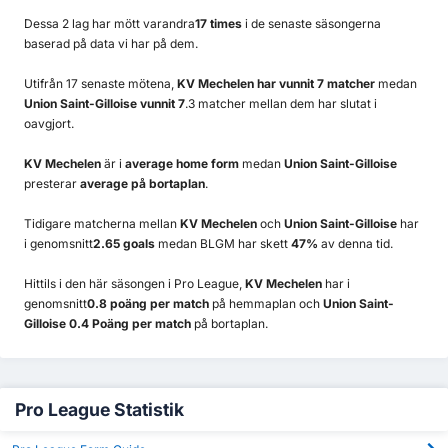
Dessa 2 lag har mött varandra
17 times
i de senaste säsongerna
baserad på data vi har på dem.
Utifrån 17 senaste mötena,
KV Mechelen har vunnit 7 matcher
medan
Union Saint-Gilloise vunnit 7
.3 matcher mellan dem har slutat i
oavgjort.
KV Mechelen
är i
average home form
medan
Union Saint-Gilloise
presterar
average på bortaplan
.
Tidigare matcherna mellan
KV Mechelen
och
Union Saint-Gilloise
har
i genomsnitt
2.65 goals
medan BLGM har skett
47%
av denna tid.
Hittils i den här säsongen i Pro League,
KV Mechelen
har i
genomsnitt
0.8 poäng per match
på hemmaplan och
Union Saint-
Gilloise 0.4 Poäng per match
på bortaplan.
Pro League Statistik