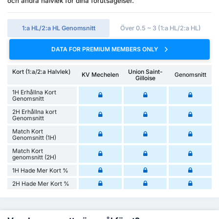
och andra halvlek för dina förutsägelser.
1:a HL/2:a HL Genomsnitt
Över 0.5 ~ 3 (1:a HL/2:a HL)
DATA FOR PREMIUM MEMBERS ONLY
Kort (1:a/2:a Halvlek)
Union Saint-
KV Mechelen
Genomsnitt
Gilloise
1H Erhållna Kort
Genomsnitt
2H Erhållna kort
Genomsnitt
Match Kort
Genomsnitt (1H)
Match Kort
genomsnitt (2H)
1H Hade Mer Kort %
2H Hade Mer Kort %