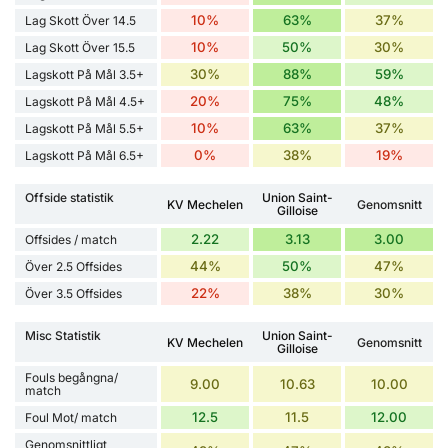
10%
63%
37%
Lag Skott Över 14.5
10%
50%
30%
Lag Skott Över 15.5
30%
88%
59%
Lagskott På Mål 3.5+
20%
75%
48%
Lagskott På Mål 4.5+
10%
63%
37%
Lagskott På Mål 5.5+
0%
38%
19%
Lagskott På Mål 6.5+
Offside statistik
Union Saint-
KV Mechelen
Genomsnitt
Gilloise
2.22
3.13
3.00
Offsides / match
44%
50%
47%
Över 2.5 Offsides
22%
38%
30%
Över 3.5 Offsides
Misc Statistik
Union Saint-
KV Mechelen
Genomsnitt
Gilloise
Fouls begångna/
9.00
10.63
10.00
match
12.5
11.5
12.00
Foul Mot/ match
Genomsnittligt