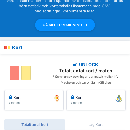
vara lönsamma och mindre spårade av bookies. Dessutom får du
hörnstatistik och kortstatistik tillsammans med CSV-
nedladdningar. Prenumerera idag!
GÅ MED I PREMIUM NU
Kort
UNLOCK
Totalt antal kort / match
* Summan av bokningar per match mellan KV
Mechelen och Union Saint-Gilloise
Kort
Kort
/ match
/ match
Totalt antal kort
Lag Kort