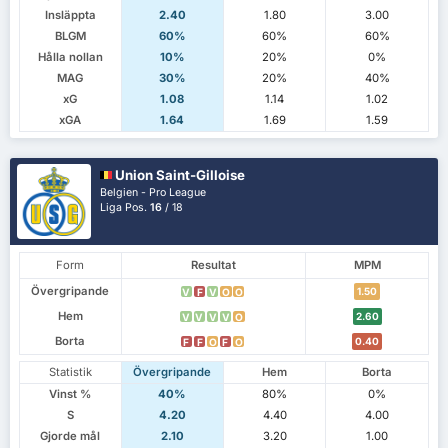
Insläppta
2.40
1.80
3.00
BLGM
60%
60%
60%
Hålla nollan
10%
20%
0%
MAG
30%
20%
40%
xG
1.08
1.14
1.02
xGA
1.64
1.69
1.59
Union Saint-Gilloise
Belgien - Pro League
Liga Pos.
16
/ 18
Form
Resultat
MPM
Övergripande
1.50
V
F
V
O
O
Hem
2.60
V
V
V
V
O
Borta
0.40
F
F
O
F
O
Statistik
Övergripande
Hem
Borta
Vinst %
40%
80%
0%
S
4.20
4.40
4.00
Gjorde mål
2.10
3.20
1.00