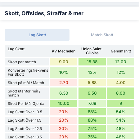
Skott, Offsides, Straffar & mer
Lag Skott
Match Skott
Lag Skott
Union Saint-
KV Mechelen
Genomsnitt
Gilloise
9.00
15.38
12.00
Skott per match
Konverteringsfrekvens
10%
13%
12%
För Skott
2.70
5.88
4.00
Skott på mål / Match
Skott utanför mål /
6.30
9.50
8.00
match
10.00
7.69
9
Skott Per Mål Gjorda
20%
88%
54%
Lag Skott Över 10.5
20%
88%
54%
Lag Skott Över 11.5
20%
75%
48%
Lag Skott Över 12.5
20%
75%
48%
Lag Skott Över 13.5