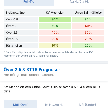
Full-Tid
1:a HL/2:a HL
Insläppta/Spel
KV Mechelen
Union Saint-Gilloise
90%
80%
Över 0.5
70%
40%
Över 1.5
40%
30%
Över 2.5
20%
20%
Över 3.5
10%
20%
Hålla nollan
* Data för insläppta mål inkluderar både hemma- och bortamatcher som KV
Mechelen och Union Saint-Gilloise har spelat.
Över 2.5 & BTTS Prognoser
Hur många mål i denna matchen?
KV Mechelen och Union Saint-Gilloise över 0.5 ~ 4.5 och BTTS
data.
Mål (Över)
1:a HL/2:a HL
Mål (Under)