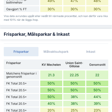
49%
47%
48%
bollinnehav
30%
30%
30%
Oavgjort % FT
Viss data avrundas uppåt eller nedåt till närmaste procenttal, och kan därför vara lika
med 101% när de läggs ihop.
Frisparkar, Målsparkar & Inkast
Frisparkar
Målvaktsutspark
Inkast
Frisparkar
Union Saint-
KV Mechelen
Genomsnitt
Gilloise
Matchens frisparkar i
21.3
22.25
22
genomsnitt
50%
50%
50%
FK Total 20.5+
50%
50%
50%
FK Total 20.5+
50%
38%
44%
FK Total 20.5+
40%
38%
39%
FK Total 20.5+
20%
25%
23%
FK Total 20.5+