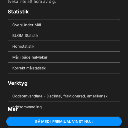
tveka inte att höra av dig.
Statistik
Över/Under Mål
BLGM Statistik
Hörnstatistik
Mål i både halvlekar
Korrekt målstatistik
Verktyg
Oddsomvandlare - Decimal, fraktionerad, amerikansk
oddsomvandling
Mer
GÅ MED I PREMIUM. VINST NU.
Gårdagens resultat