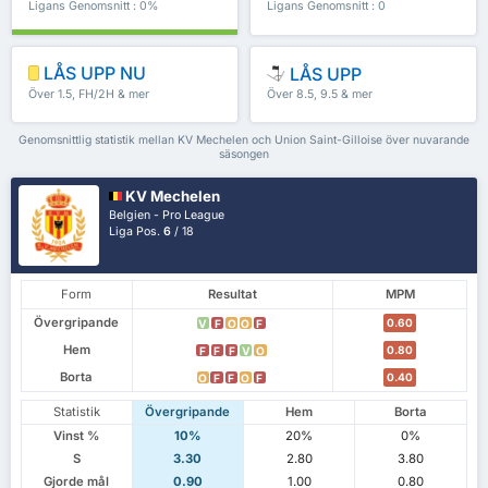
Ligans Genomsnitt : 0%
Ligans Genomsnitt : 0
LÅS UPP NU
LÅS UPP
Över 1.5, FH/2H & mer
Över 8.5, 9.5 & mer
Genomsnittlig statistik mellan KV Mechelen och Union Saint-Gilloise över nuvarande
säsongen
KV Mechelen
Belgien - Pro League
Liga Pos.
6
/ 18
Form
Resultat
MPM
Övergripande
0.60
V
F
O
O
F
Hem
0.80
F
F
F
V
O
Borta
0.40
O
F
F
O
F
Statistik
Övergripande
Hem
Borta
Vinst %
10%
20%
0%
S
3.30
2.80
3.80
Gjorde mål
0.90
1.00
0.80