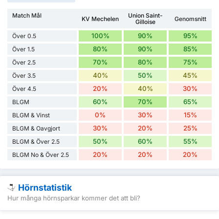
Match Mål
Union Saint-
KV Mechelen
Genomsnitt
Gilloise
100%
90%
95%
Över 0.5
80%
90%
85%
Över 1.5
70%
80%
75%
Över 2.5
40%
50%
45%
Över 3.5
20%
40%
30%
Över 4.5
60%
70%
65%
BLGM
0%
30%
15%
BLGM & Vinst
30%
20%
25%
BLGM & Oavgjort
50%
60%
55%
BLGM & Över 2.5
20%
20%
20%
BLGM No & Över 2.5
Hörnstatistik
Hur många hörnsparkar kommer det att bli?