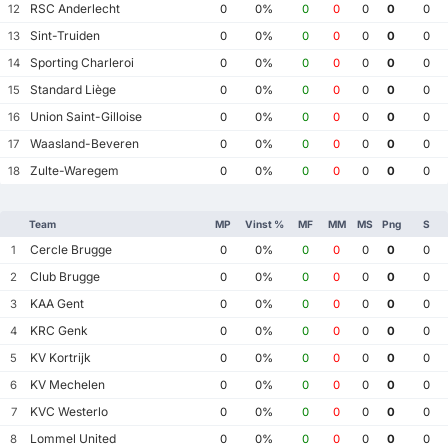
RSC Anderlecht
12
0
0%
0
0
0
0
0
Sint-Truiden
13
0
0%
0
0
0
0
0
Sporting Charleroi
14
0
0%
0
0
0
0
0
Standard Liège
15
0
0%
0
0
0
0
0
Union Saint-Gilloise
16
0
0%
0
0
0
0
0
Waasland-Beveren
17
0
0%
0
0
0
0
0
Zulte-Waregem
18
0
0%
0
0
0
0
0
Team
MP
Vinst %
MF
MM
MS
Png
S
Cercle Brugge
1
0
0%
0
0
0
0
0
Club Brugge
2
0
0%
0
0
0
0
0
KAA Gent
3
0
0%
0
0
0
0
0
KRC Genk
4
0
0%
0
0
0
0
0
KV Kortrijk
5
0
0%
0
0
0
0
0
KV Mechelen
6
0
0%
0
0
0
0
0
KVC Westerlo
7
0
0%
0
0
0
0
0
Lommel United
8
0
0%
0
0
0
0
0