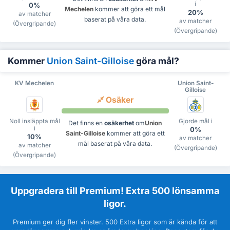
i
0%
Mechelen
kommer att göra ett mål
20%
av matcher
baserat på våra data.
av matcher
(Övergripande)
(Övergripande)
Kommer
Union Saint-Gilloise
göra mål?
KV Mechelen
Union Saint-
Gilloise
Osäker
Noll insläppta mål
Gjorde mål i
Det finns en
osäkerhet
om
Union
i
0%
Saint-Gilloise
kommer att göra ett
10%
av matcher
mål baserat på våra data.
av matcher
(Övergripande)
(Övergripande)
Uppgradera till Premium! Extra 500 lönsamma
ligor.
Premium ger dig fler vinster. 500 Extra ligor som är kända för att