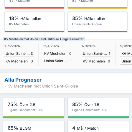
4 / 17 Matcher
8 / 17 Matcher
18%
35%
Hålla nollan
Hålla nollan
KV Mechelen
Union Saint-Gilloise
KV Mechelen mot Union Saint-Gilloise Tidigare resultat
9/11/20
10/5/2026
12/4/2026
17/1/2026
KV Me
Union Saint-Gilloise
3
KV Mechelen
0
Union Saint-Gilloise
1
Union Saint-Gilloise
1
KV Mechelen
0
KV Mechelen
0
Alla Prognoser
- KV Mechelen mot Union Saint-Gilloise
75%
85%
Över 2.5
Över 1.5
Ligans Genomsnitt : 0%
Ligans Genomsnitt : 0%
65%
4
BLGM
Mål / Match