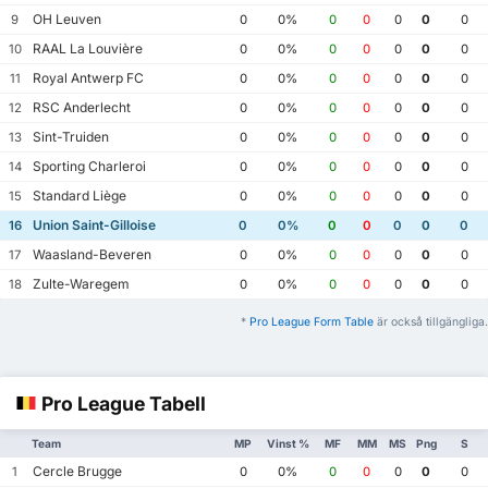
OH Leuven
9
0
0%
0
0
0
0
0
RAAL La Louvière
10
0
0%
0
0
0
0
0
Royal Antwerp FC
11
0
0%
0
0
0
0
0
RSC Anderlecht
12
0
0%
0
0
0
0
0
Sint-Truiden
13
0
0%
0
0
0
0
0
Sporting Charleroi
14
0
0%
0
0
0
0
0
Standard Liège
15
0
0%
0
0
0
0
0
Union Saint-Gilloise
16
0
0%
0
0
0
0
0
Waasland-Beveren
17
0
0%
0
0
0
0
0
Zulte-Waregem
18
0
0%
0
0
0
0
0
*
Pro League Form Table
är också tillgängliga.
Pro League Tabell
Team
MP
Vinst %
MF
MM
MS
Png
S
Cercle Brugge
1
0
0%
0
0
0
0
0