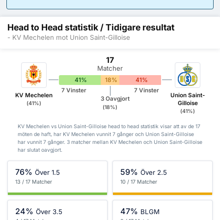
Head to Head statistik / Tidigare resultat
- KV Mechelen mot Union Saint-Gilloise
17
Matcher
41%
18%
41%
7 Vinster
7 Vinster
KV Mechelen
Union Saint-
3 Oavgjort
Gilloise
(41%)
(18%)
(41%)
KV Mechelen vs Union Saint-Gilloise head to head statistik visar att av de 17
möten de haft, har KV Mechelen vunnit 7 gånger och Union Saint-Gilloise
har vunnit 7 gånger. 3 matcher mellan KV Mechelen och Union Saint-Gilloise
har slutat oavgjort.
76%
59%
Över 1.5
Över 2.5
13 / 17 Matcher
10 / 17 Matcher
24%
47%
Över 3.5
BLGM