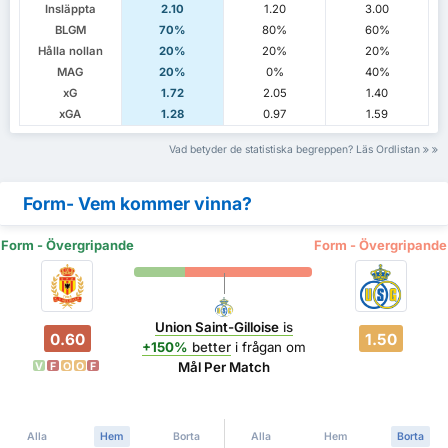
Insläppta
2.10
1.20
3.00
BLGM
70%
80%
60%
Hålla nollan
20%
20%
20%
MAG
20%
0%
40%
xG
1.72
2.05
1.40
xGA
1.28
0.97
1.59
Vad betyder de statistiska begreppen? Läs Ordlistan
Form- Vem kommer vinna?
Form - Övergripande
Form - Övergripande
Union Saint-Gilloise
is
0.60
1.50
+150%
better
i frågan om
Mål Per Match
V
F
O
O
F
Alla
Hem
Borta
Alla
Hem
Borta