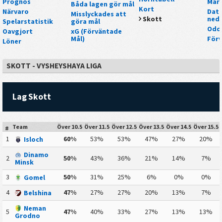
Prognos
Mar
Båda lagen gör mål
Kort
Närvaro
Data
Misslyckades att
Skott
nedl
Spelarstatistik
göra mål
Odd
Oavgjort
xG (Förväntade
Mål)
För
Löner
SKOTT - VYSHEYSHAYA LIGA
Lag Skott
Team
Över 10.5
Över 11.5
Över 12.5
Över 13.5
Över 14.5
Över 15.5
#
1
60%
53%
53%
47%
27%
20%
Isloch
Dinamo
2
50%
43%
36%
21%
14%
7%
Minsk
3
50%
31%
25%
6%
0%
0%
Gomel
4
47%
27%
27%
20%
13%
7%
Belshina
Neman
5
47%
40%
33%
27%
13%
13%
Grodno