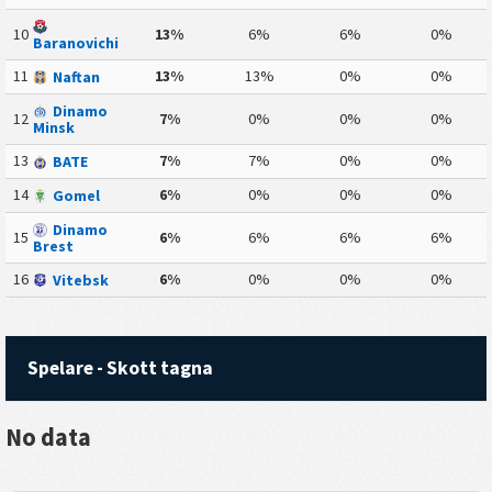
10
13%
6%
6%
0%
Baranovichi
11
13%
13%
0%
0%
Naftan
Dinamo
12
7%
0%
0%
0%
Minsk
13
7%
7%
0%
0%
BATE
14
6%
0%
0%
0%
Gomel
Dinamo
15
6%
6%
6%
6%
Brest
16
6%
0%
0%
0%
Vitebsk
Spelare - Skott tagna
No data