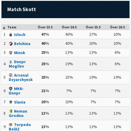
Match Skott
Team
Över 23.5
Över 24.5
Över 25.5
Över 26.5
#
1
47%
40%
27%
20%
Isloch
2
40%
40%
20%
20%
Belshina
3
25%
13%
13%
6%
Minsk
Dnepr
4
25%
19%
13%
6%
Mogilev
Arsenal
5
25%
25%
19%
19%
Dzyarzhynsk
MKK-
6
21%
7%
7%
7%
Dnepr
7
20%
20%
7%
7%
Slavia
Neman
8
13%
13%
13%
13%
Grodno
Torpedo
9
13%
13%
13%
13%
BelAZ