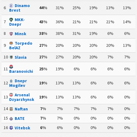
Dinamo
6
44%
31%
25%
19%
13%
13%
Brest
MKK-
7
43%
36%
21%
21%
21%
14%
Dnepr
8
38%
38%
31%
19%
6%
6%
Minsk
Torpedo
9
27%
20%
20%
20%
20%
13%
BelAZ
10
27%
27%
20%
20%
7%
7%
Slavia
11
25%
19%
6%
6%
6%
6%
Baranovichi
Dnepr
12
19%
13%
13%
6%
6%
6%
Mogilev
Arsenal
13
19%
13%
13%
6%
6%
0%
Dzyarzhynsk
14
7%
7%
7%
7%
7%
0%
Naftan
15
7%
7%
0%
0%
0%
0%
BATE
16
6%
6%
0%
0%
0%
0%
Vitebsk