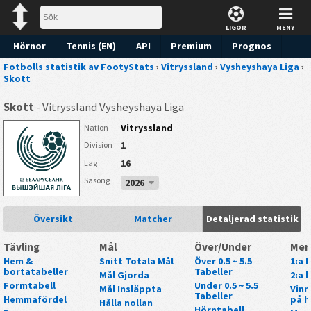
LIGOR
MENY
Hörnor
Tennis (EN)
API
Premium
Prognos
Fotbolls statistik av FootyStats
›
Vitryssland
›
Vysheyshaya Liga
›
Skott
Skott
- Vitryssland Vysheyshaya Liga
Vitryssland
Nation
1
Division
16
Lag
Säsong
2026
Översikt
Matcher
Detaljerad statistik
Tävling
Mål
Över/Under
Mer
Hem &
Snitt Totala Mål
Över 0.5 ~ 5.5
1:a 
bortatabeller
Tabeller
Mål Gjorda
2:a 
Formtabell
Under 0.5 ~ 5.5
Mål Insläppta
Vinn
Tabeller
Hemmafördel
på h
Hålla nollan
Hörntabell