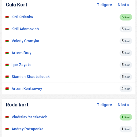
Gula Kort
Tidigare
Nästa
Kiril Kirilenko
6
Kort
Kirill Adamovich
5
Kort
Valeriy Gromyko
5
Kort
Artem Bruy
5
Kort
Igor Zayats
5
Kort
Siamion Shastsilouski
5
Kort
Artem Kontsevoy
4
Kort
Röda kort
Tidigare
Nästa
Vladislav Yatskevich
1
Kort
Andrey Potapenko
1
Kort