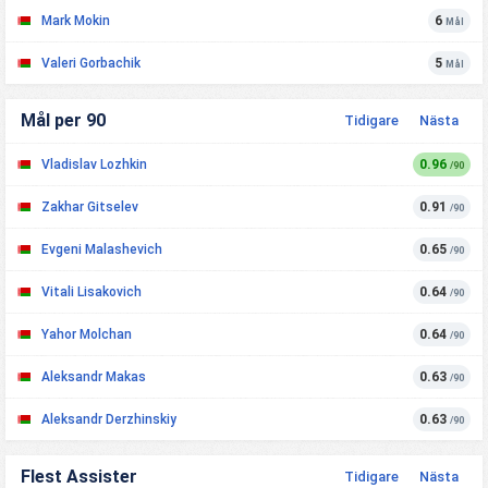
Mark Mokin
6
Mål
Valeri Gorbachik
5
Mål
Mål per 90
Tidigare
Nästa
Vladislav Lozhkin
0.96
/90
Zakhar Gitselev
0.91
/90
Evgeni Malashevich
0.65
/90
Vitali Lisakovich
0.64
/90
Yahor Molchan
0.64
/90
Aleksandr Makas
0.63
/90
Aleksandr Derzhinskiy
0.63
/90
Flest Assister
Tidigare
Nästa