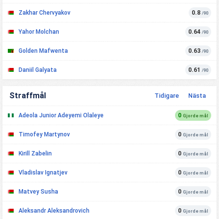
Zakhar Chervyakov
0.8
/90
Yahor Molchan
0.64
/90
Golden Mafwenta
0.63
/90
Daniil Galyata
0.61
/90
Straffmål
Tidigare
Nästa
Adeola Junior Adeyemi Olaleye
0
Gjorde mål
Timofey Martynov
0
Gjorde mål
Kirill Zabelin
0
Gjorde mål
Vladislav Ignatjev
0
Gjorde mål
Matvey Susha
0
Gjorde mål
Aleksandr Aleksandrovich
0
Gjorde mål