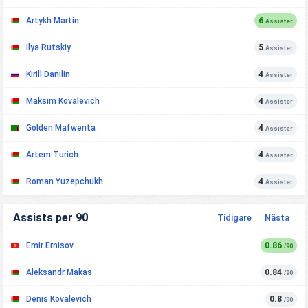
Artykh Martin
6
Assister
Ilya Rutskiy
5
Assister
Kirill Danilin
4
Assister
Maksim Kovalevich
4
Assister
Golden Mafwenta
4
Assister
Artem Turich
4
Assister
Roman Yuzepchukh
4
Assister
Assists per 90
Tidigare
Nästa
Emir Ernisov
0.86
/90
Aleksandr Makas
0.84
/90
Denis Kovalevich
0.8
/90