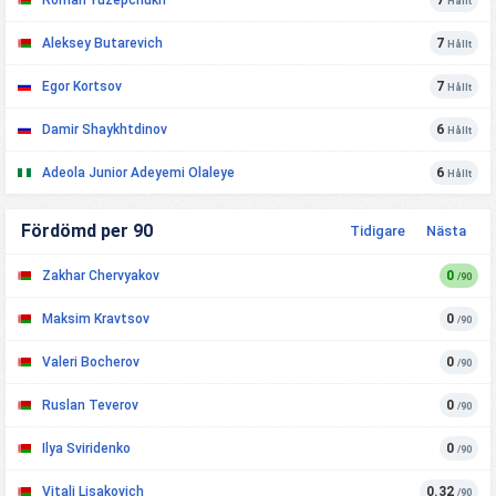
Hållt
Aleksey Butarevich
7
Hållt
Egor Kortsov
7
Hållt
Damir Shaykhtdinov
6
Hållt
Adeola Junior Adeyemi Olaleye
6
Hållt
Fördömd per 90
Tidigare
Nästa
Zakhar Chervyakov
0
/90
Maksim Kravtsov
0
/90
Valeri Bocherov
0
/90
Ruslan Teverov
0
/90
Ilya Sviridenko
0
/90
Vitali Lisakovich
0.32
/90