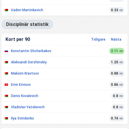
Vadim Martinkevich
0.33
/90
Disciplinär statistik
Kort per 90
Tidigare
Nästa
Konstantin Shcherbakov
2.11
/90
Aleksandr Derzhinskiy
1.25
/90
Maksim Kravtsov
0.88
/90
Emir Ernisov
0.86
/90
Denis Kovalevich
0.8
/90
Vladislav Yatskevich
0.8
/90
Ilya Sviridenko
0.74
/90