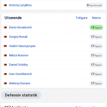
Dmitriy Latykhov
0
Gjorde mål
Utseende
Tidigare
Nästa
Denis Kovalevich
18
Appar
Sergey Rusak
17
Appar
Vadim Harutyunyan
17
Appar
Nikita Krasnov
17
Appar
Daniel Volskiy
17
Appar
Ivan Oreshkevich
17
Appar
Aleksey Dunaev
17
Appar
Defensiv statistik