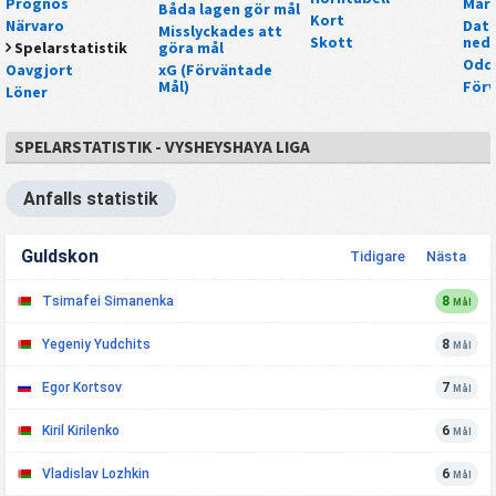
Prognos
Mar
Båda lagen gör mål
Kort
Närvaro
Data
Misslyckades att
Skott
nedl
Spelarstatistik
göra mål
Odd
Oavgjort
xG (Förväntade
Mål)
För
Löner
SPELARSTATISTIK - VYSHEYSHAYA LIGA
Anfalls statistik
Guldskon
Tidigare
Nästa
Tsimafei Simanenka
8
Mål
Yegeniy Yudchits
8
Mål
Egor Kortsov
7
Mål
Kiril Kirilenko
6
Mål
Vladislav Lozhkin
6
Mål