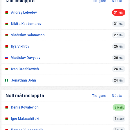
Mål Insläppta
Tidigare
Nästa
Andrey Lebedev
31
Mål
Nikita Kostomarov
31
Mål
Vladislav Solanovich
27
Mål
Ilya Vikhrov
26
Mål
Vladislav Davydov
26
Mål
Ivan Oreshkevich
24
Mål
Jonathan John
24
Mål
Noll mål insläppta
Tidigare
Nästa
Denis Kovalevich
8
Hållt
Igor Malaschitski
7
Hållt
Roman Yuzepchukh
7