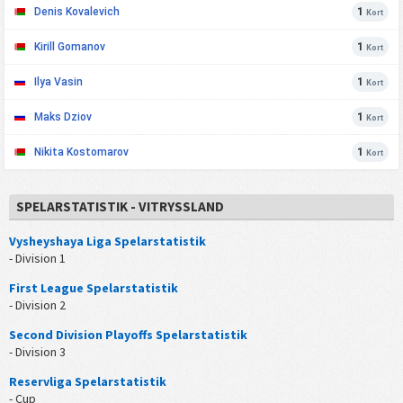
Denis Kovalevich
1
Kort
Kirill Gomanov
1
Kort
Ilya Vasin
1
Kort
Maks Dziov
1
Kort
Nikita Kostomarov
1
Kort
SPELARSTATISTIK - VITRYSSLAND
Vysheyshaya Liga Spelarstatistik
- Division 1
First League Spelarstatistik
- Division 2
Second Division Playoffs Spelarstatistik
- Division 3
Reservliga Spelarstatistik
- Cup