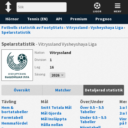
LIGOR
MENY
Hörnor
Tennis (EN)
API
Premium
Prognos
Fotbolls statistik av FootyStats
›
Vitryssland
›
Vysheyshaya Liga
›
Spelarstatistik
Spelarstatistik
- Vitryssland Vysheyshaya Liga
Vitryssland
Nation
1
Division
16
Lag
Säsong
2026
Översikt
Matcher
Detaljerad statistik
Tävling
Mål
Över/Under
Mer
Hem &
Snitt Totala Mål
Över 0.5 ~ 5.5
1:a 
bortatabeller
Tabeller
Mål Gjorda
2:a 
Formtabell
Under 0.5 ~ 5.5
Mål Insläppta
Vinn
Tabeller
Hemmafördel
på h
Hålla nollan
Hörntabell