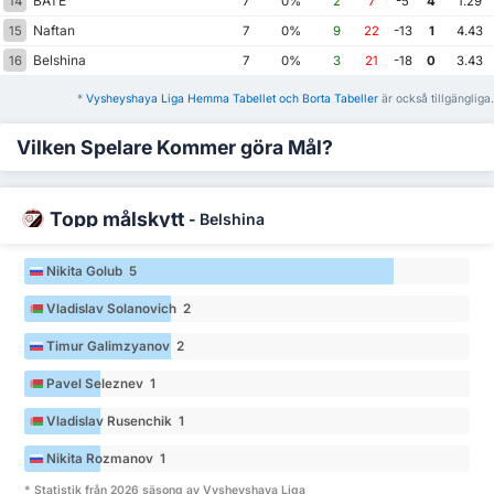
BATE
14
7
0%
2
7
-5
4
1.29
Naftan
15
7
0%
9
22
-13
1
4.43
Belshina
16
7
0%
3
21
-18
0
3.43
*
Vysheyshaya Liga Hemma Tabellet och Borta Tabeller
är också tillgängliga.
Vilken Spelare Kommer göra Mål?
Topp målskytt
-
Belshina
Nikita Golub 5
Vladislav Solanovich 2
Timur Galimzyanov 2
Pavel Seleznev 1
Vladislav Rusenchik 1
Nikita Rozmanov 1
* Statistik från 2026 säsong av Vysheyshaya Liga