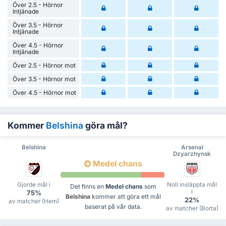
Över 2.5 - Hörnor
Intjänade
Över 3.5 - Hörnor
Intjänade
Över 4.5 - Hörnor
Intjänade
Över 2.5 - Hörnor mot
Över 3.5 - Hörnor mot
Över 4.5 - Hörnor mot
Kommer
Belshina
göra mål?
Belshina
Arsenal
Dzyarzhynsk
Medel chans
Gjorde mål i
Noll insläppta mål
Det finns en
Medel chans
som
i
75%
Belshina
kommer att göra ett mål
22%
av matcher (Hem)
baserat på vår data.
av matcher (Borta)