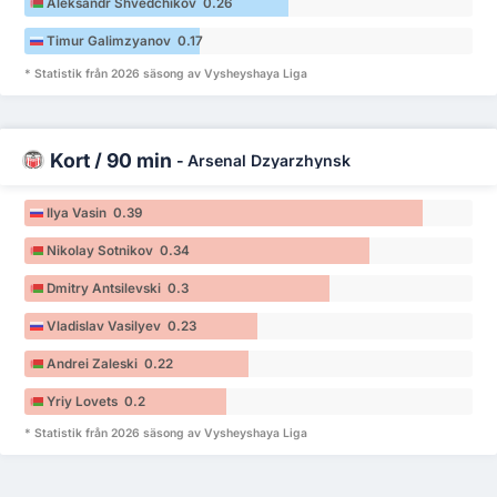
Aleksandr Shvedchikov 0.26
Timur Galimzyanov 0.17
* Statistik från 2026 säsong av Vysheyshaya Liga
Kort / 90 min
-
Arsenal Dzyarzhynsk
Ilya Vasin 0.39
Nikolay Sotnikov 0.34
Dmitry Antsilevski 0.3
Vladislav Vasilyev 0.23
Andrei Zaleski 0.22
Yriy Lovets 0.2
* Statistik från 2026 säsong av Vysheyshaya Liga