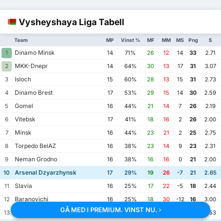
Vysheyshaya Liga Tabell
Team
MP
Vinst %
MF
MM
MS
Png
S
Dinamo Minsk
1
14
71%
26
12
14
33
2.71
MKK-Dnepr
2
14
64%
30
13
17
31
3.07
Isloch
3
15
60%
28
13
15
31
2.73
Dinamo Brest
4
17
53%
29
15
14
30
2.59
Gomel
5
16
44%
21
14
7
26
2.19
Vitebsk
6
17
41%
18
16
2
26
2.00
Minsk
7
16
44%
23
21
2
25
2.75
Torpedo BelAZ
8
16
38%
23
14
9
23
2.31
Neman Grodno
9
16
38%
16
16
0
21
2.00
Arsenal Dzyarzhynsk
10
17
29%
19
26
-7
21
2.65
Slavia
11
16
25%
17
22
-5
18
2.44
Baranovichi
12
16
25%
18
30
-12
16
3.00
GÅ MED I PREMIUM. VINST NU.
Dnepr Mogilev
13
17
12%
15
28
-13
12
2.53