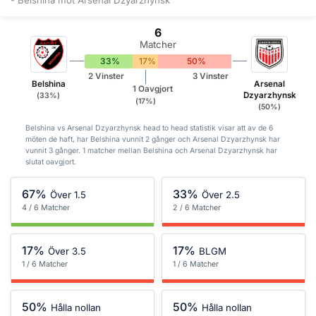
6
Matcher
33%
17%
50%
2 Vinster
3 Vinster
Belshina
Arsenal
1 Oavgjort
Dzyarzhynsk
(33%)
(17%)
(50%)
Belshina vs Arsenal Dzyarzhynsk head to head statistik visar att av de 6
möten de haft, har Belshina vunnit 2 gånger och Arsenal Dzyarzhynsk har
vunnit 3 gånger. 1 matcher mellan Belshina och Arsenal Dzyarzhynsk har
slutat oavgjort.
67%
33%
Över 1.5
Över 2.5
4 / 6 Matcher
2 / 6 Matcher
17%
17%
Över 3.5
BLGM
1 / 6 Matcher
1 / 6 Matcher
50%
50%
Hålla nollan
Hålla nollan