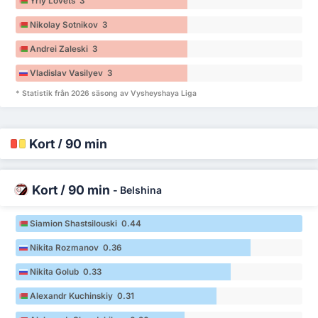
Yriy Lovets 3
Nikolay Sotnikov 3
Andrei Zaleski 3
Vladislav Vasilyev 3
* Statistik från 2026 säsong av Vysheyshaya Liga
Kort / 90 min
Kort / 90 min
-
Belshina
Siamion Shastsilouski 0.44
Nikita Rozmanov 0.36
Nikita Golub 0.33
Alexandr Kuchinskiy 0.31