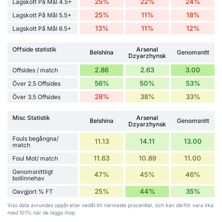
25%
22%
24%
Lagskott På Mål 4.5+
25%
11%
18%
Lagskott På Mål 5.5+
13%
11%
12%
Lagskott På Mål 6.5+
Offside statistik
Arsenal
Belshina
Genomsnitt
Dzyarzhynsk
2.86
2.63
3.00
Offsides / match
56%
50%
53%
Över 2.5 Offsides
28%
38%
33%
Över 3.5 Offsides
Misc Statistik
Arsenal
Belshina
Genomsnitt
Dzyarzhynsk
Fouls begångna/
11.13
14.11
13.00
match
11.63
10.89
11.00
Foul Mot/ match
Genomsnittligt
47%
45%
46%
bollinnehav
25%
44%
35%
Oavgjort % FT
Viss data avrundas uppåt eller nedåt till närmaste procenttal, och kan därför vara lika
med 101% när de läggs ihop.