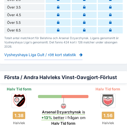
Över 3.5
Över 4.5
Över 5.5
Över 6.5
Totalt antal matchkort för Belshina och Arsenal Dzyarzhynsk. Ligans genomsnitt är
Vysheyshaya Liga's genomsnitt. Det fanns 424 kort i 126 matcher under säsongen
2026.
Vysheyshaya Liga Gult / rött kort statistik
Första / Andra Halvleks Vinst-Oavgjort-Förlust
Halv Tid form
Halv Tid form
Arsenal Dzyarzhynsk
is
1.38
1.56
+13%
better
i frågan om
Halvlek
Halvlek
Halv Tid form