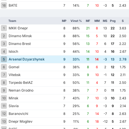
BATE
16
7
14%
7
10
-3
5
2.43
Team
MP
Vinst %
MF
MM
MS
Png
S
MKK-Dnepr
1
8
88%
21
8
13
22
3.63
Dinamo Minsk
2
8
88%
15
5
10
22
2.50
Dinamo Brest
3
9
56%
13
7
6
17
2.22
Isloch
4
9
44%
14
10
4
16
2.67
Arsenal Dzyarzhynsk
5
9
33%
11
14
-3
13
2.78
Gomel
6
8
38%
8
6
2
12
1.75
Vitebsk
7
9
33%
9
10
-1
12
2.11
Torpedo BelAZ
8
6
50%
11
4
7
11
2.50
Neman Grodno
9
8
38%
7
7
0
11
1.75
Minsk
10
7
43%
7
10
-3
10
2.43
Slavia
11
7
29%
6
9
-3
9
2.14
Baranovichi
12
8
25%
7
14
-7
8
2.63
Dnepr Mogilev
13
9
11%
6
18
-12
5
2.67