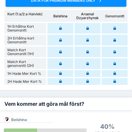
DATA FOR PREMIUM MEMBERS ONLY
Kort (1:a/2:a Halvlek)
Arsenal
Belshina
Genomsnitt
Dzyarzhynsk
1H Erhållna Kort
Genomsnitt
2H Erhållna kort
Genomsnitt
Match Kort
Genomsnitt (1H)
Match Kort
genomsnitt (2H)
1H Hade Mer Kort %
2H Hade Mer Kort %
Vem kommer att göra mål först?
Belshina
40%