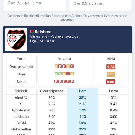
Över 1.5, FH/2H & mer
Över 8.5, 9.5 & mer
Genomsnittlig statistik mellan Belshina och Arsenal Dzyarzhynsk över nuvarande
säsongen
Belshina
Vitryssland - Vysheyshaya Liga
Liga Pos.
14
/ 16
Form
Resultat
MPM
Övergripande
O
F
F
O
F
0.73
Hem
V
V
O
F
O
1.38
Borta
F
F
F
F
F
0.00
Statistik
Övergripande
Hem
Borta
Vinst %
20%
38%
0%
S
2.87
2.38
3.43
Gjorde mål
0.87
1.25
0.43
Insläppta
2.00
1.13
3.00
BLGM
47%
50%
43%
Hålla nollan
13%
25%
0%