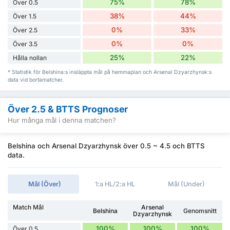
75%
78%
Över 0.5
38%
44%
Över 1.5
0%
33%
Över 2.5
0%
0%
Över 3.5
25%
22%
Hålla nollan
* Statistik för Belshina:s insläppta mål på hemmaplan och Arsenal Dzyarzhynsk:s
data vid bortamatcher.
Över 2.5 & BTTS Prognoser
Hur många mål i denna matchen?
Belshina och Arsenal Dzyarzhynsk över 0.5 ~ 4.5 och BTTS
data.
Mål (Över)
1:a HL/2:a HL
Mål (Under)
Match Mål
Arsenal
Belshina
Genomsnitt
Dzyarzhynsk
100%
100%
100%
Över 0.5