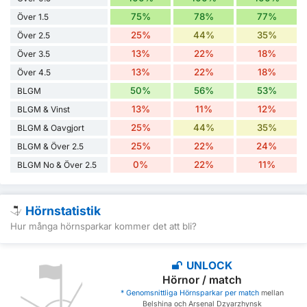
75%
78%
77%
Över 1.5
25%
44%
35%
Över 2.5
13%
22%
18%
Över 3.5
13%
22%
18%
Över 4.5
50%
56%
53%
BLGM
13%
11%
12%
BLGM & Vinst
25%
44%
35%
BLGM & Oavgjort
25%
22%
24%
BLGM & Över 2.5
0%
22%
11%
BLGM No & Över 2.5
Hörnstatistik
Hur många hörnsparkar kommer det att bli?
UNLOCK
Hörnor / match
* Genomsnittliga Hörnsparkar per match
mellan
Belshina och Arsenal Dzyarzhynsk