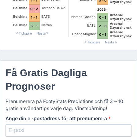
1 - 1
0 - 0
Dzyarzhynsk
Belshina
Torpedo BelAZ
0 - 2
2026
Arsenal
Belshina
BATE
Neman Grodno
1 - 1
0 - 1
Dzyarzhynsk
Arsenal
Belshina
Naftan
BATE
5 - 1
2 - 3
Dzyarzhynsk
Arsenal
Tidigare
Nästa
Dnepr Mogilev
0 - 1
Dzyarzhynsk
Tidigare
Nästa
Få Gratis Dagliga
Prognoser
Prenumerera på FootyStats Predictions och få 3 ~ 10
gratis användartips varje dag. Vinstspårning!
Ange din e -postadress för att prenumerera
*