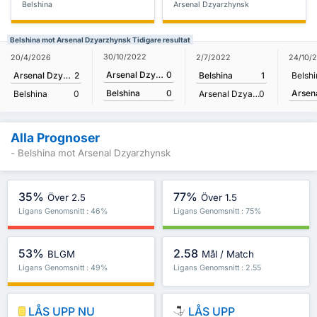
Belshina
Arsenal Dzyarzhynsk
Belshina mot Arsenal Dzyarzhynsk Tidigare resultat
30/10/2022
20/4/2026
2/7/2022
24/10/
Arsenal Dzyarzhynsk
0
Arsenal Dzyarzhynsk
2
Belshina
1
Belshi
Belshina
0
Belshina
0
Arsenal Dzyarzhynsk
0
Alla Prognoser
- Belshina mot Arsenal Dzyarzhynsk
35%
77%
Över 2.5
Över 1.5
Ligans Genomsnitt : 46%
Ligans Genomsnitt : 75%
53%
2.58
BLGM
Mål / Match
Ligans Genomsnitt : 49%
Ligans Genomsnitt : 2.55
LÅS UPP NU
LÅS UPP