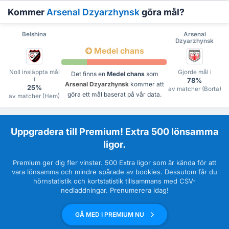
Kommer
Arsenal Dzyarzhynsk
göra mål?
Belshina
Arsenal
Dzyarzhynsk
Medel chans
Noll insläppta mål
Gjorde mål i
Det finns en
Medel chans
som
i
78%
Arsenal Dzyarzhynsk
kommer att
25%
av matcher (Borta)
göra ett mål baserat på vår data.
av matcher (Hem)
Uppgradera till Premium! Extra 500 lönsamma
ligor.
Premium ger dig fler vinster. 500 Extra ligor som är kända för att
vara lönsamma och mindre spårade av bookies. Dessutom får du
hörnstatistik och kortstatistik tillsammans med CSV-
nedladdningar. Prenumerera idag!
GÅ MED I PREMIUM NU