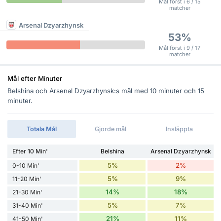
Mål först i 6 / 15
matcher
Arsenal Dzyarzhynsk
53%
Mål först i 9 / 17
matcher
Mål efter Minuter
Belshina och Arsenal Dzyarzhynsk:s mål med 10 minuter och 15
minuter.
Totala Mål
Gjorde mål
Insläppta
Efter 10 Min'
Belshina
Arsenal Dzyarzhynsk
5%
2%
0-10 Min'
5%
9%
11-20 Min'
14%
18%
21-30 Min'
5%
7%
31-40 Min'
21%
11%
41-50 Min'