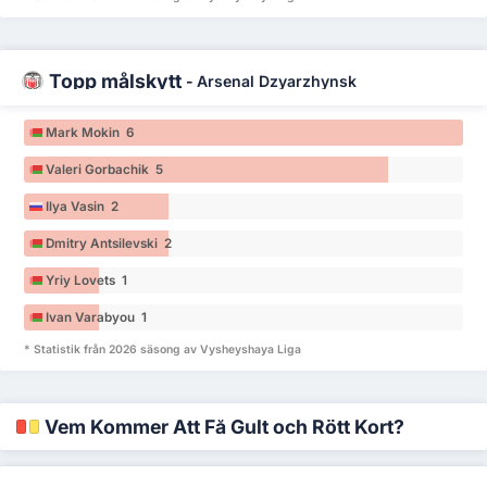
Topp målskytt
-
Arsenal Dzyarzhynsk
Mark Mokin 6
Valeri Gorbachik 5
Ilya Vasin 2
Dmitry Antsilevski 2
Yriy Lovets 1
Ivan Varabyou 1
* Statistik från 2026 säsong av Vysheyshaya Liga
Vem Kommer Att Få Gult och Rött Kort?