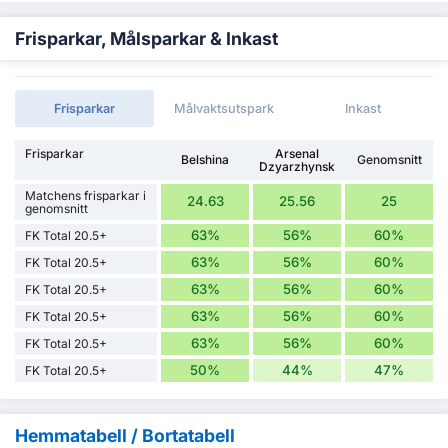
Frisparkar, Målsparkar & Inkast
Frisparkar
Målvaktsutspark
Inkast
Frisparkar
Arsenal
Belshina
Genomsnitt
Dzyarzhynsk
Matchens frisparkar i
24.63
25.56
25
genomsnitt
63%
56%
60%
FK Total 20.5+
63%
56%
60%
FK Total 20.5+
63%
56%
60%
FK Total 20.5+
63%
56%
60%
FK Total 20.5+
63%
56%
60%
FK Total 20.5+
50%
44%
47%
FK Total 20.5+
Hemmatabell / Bortatabell