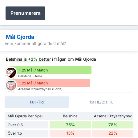
Prenumerera
Mål Gjorda
Vem kommer att göra flest mål?
Belshina
is
+2%
better
i frågan om
Mål Gjorda
1.25 Mål / Match
Belshina (Hem)
1.22 Mål / Match
Arsenal Dzyarzhynsk (Borta)
Full-Tid
1:a HL/2:a HL
Mål Gjorda Per Spel
Belshina
Arsenal Dzyarzhynsk
75%
78%
Över 0.5
13%
22%
Över 1.5