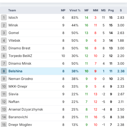
Team
MP
Vinst %
MF
MM
MS
Png
S
Isloch
1
6
83%
14
3
11
15
2.83
Minsk
2
9
44%
16
11
5
15
3.00
Gomel
3
8
50%
13
8
5
14
2.63
Vitebsk
4
8
50%
9
6
3
14
1.88
Dinamo Brest
5
8
50%
16
8
8
13
3.00
Torpedo BelAZ
6
10
30%
12
10
2
12
2.20
Dinamo Minsk
7
6
50%
11
7
4
11
3.00
Belshina
8
8
38%
10
9
1
11
2.38
Neman Grodno
9
8
38%
9
9
0
10
2.25
MKK-Dnepr
10
6
33%
9
5
4
9
2.33
Slavia
11
9
22%
11
13
-2
9
2.67
Naftan
12
9
22%
7
12
-5
9
2.11
Arsenal Dzyarzhynsk
13
8
25%
8
12
-4
8
2.50
Baranovichi
14
8
25%
11
16
-5
8
3.38
Dnepr Mogilev
15
8
13%
9
10
-1
7
2.38