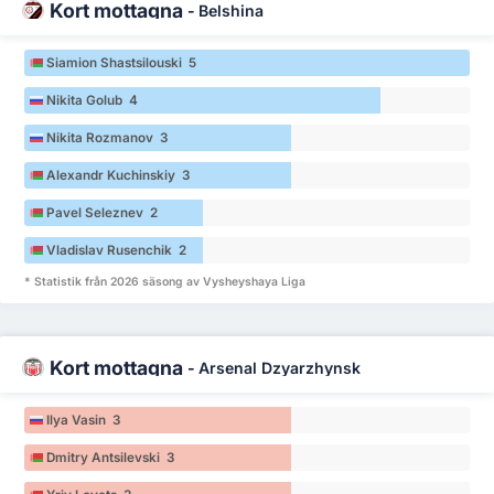
Kort mottagna
-
Belshina
Siamion Shastsilouski 5
Nikita Golub 4
Nikita Rozmanov 3
Alexandr Kuchinskiy 3
Pavel Seleznev 2
Vladislav Rusenchik 2
* Statistik från 2026 säsong av Vysheyshaya Liga
Kort mottagna
-
Arsenal Dzyarzhynsk
Ilya Vasin 3
Dmitry Antsilevski 3