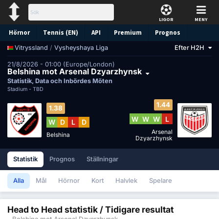
LIGOR
MENY
Hörnor
Tennis (EN)
API
Premium
Prognos
/
Vysheyshaya Liga
Efter H2H
Vitryssland
21/8/2026 - 01:00 (Europe/London)
Belshina mot Arsenal Dzyarzhynsk
Statistik, Data och Inbördes Möten
Stadium -
TBD
1.44
1.38
W
W
W
L
W
D
L
D
Arsenal
Belshina
Dzyarzhynsk
Statistik
Prognos
Ställningar
Alla
Mål
Hörnor
Kort
Halvlek
Spelare
Head to Head statistik / Tidigare resultat
- Belshina mot Arsenal Dzyarzhynsk