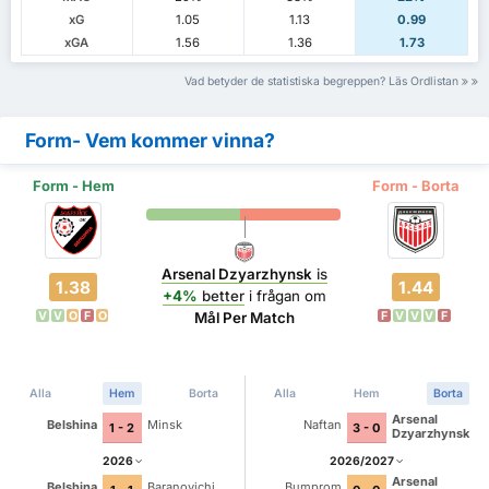
xG
1.05
1.13
0.99
xGA
1.56
1.36
1.73
Vad betyder de statistiska begreppen? Läs Ordlistan
Form- Vem kommer vinna?
Form - Hem
Form - Borta
Arsenal Dzyarzhynsk
is
1.38
1.44
+4%
better
i frågan om
V
V
O
F
O
F
V
V
V
F
Mål Per Match
Alla
Hem
Borta
Alla
Hem
Borta
Arsenal
Belshina
Minsk
Naftan
1 - 2
3 - 0
Dzyarzhynsk
2026
2026/2027
Arsenal
Belshina
Baranovichi
Bumprom