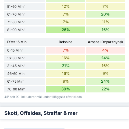
12%
7%
51-60 Min'
7%
20%
61-70 Min'
7%
11%
71-80 Min'
26%
16%
81-90 Min'
Efter 15 Min'
Belshina
Arsenal Dzyarzhynsk
7%
4%
0-15 Min'
16%
24%
16-30 Min'
21%
16%
31-45 Min'
16%
9%
46-60 Min'
9%
24%
61-75 Min'
30%
22%
76-90 Min'
45' och 90' inkluderar mål under tilläggstid efter skada.
Skott, Offsides, Straffar & mer