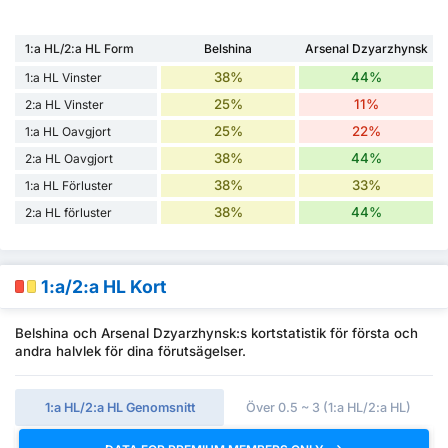
1:a HL/2:a HL Form
Belshina
Arsenal Dzyarzhynsk
38%
44%
1:a HL Vinster
25%
11%
2:a HL Vinster
25%
22%
1:a HL Oavgjort
38%
44%
2:a HL Oavgjort
38%
33%
1:a HL Förluster
38%
44%
2:a HL förluster
1:a/2:a HL Kort
Belshina och Arsenal Dzyarzhynsk:s kortstatistik för första och
andra halvlek för dina förutsägelser.
1:a HL/2:a HL Genomsnitt
Över 0.5 ~ 3 (1:a HL/2:a HL)