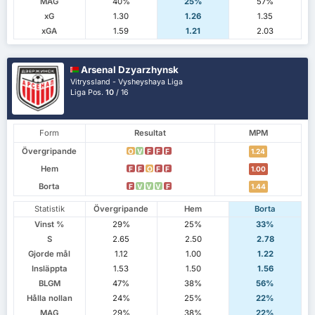
MAG
40%
25%
57%
xG
1.30
1.26
1.35
xGA
1.59
1.21
2.03
Arsenal Dzyarzhynsk
Vitryssland - Vysheyshaya Liga
Liga Pos.
10
/ 16
Form
Resultat
MPM
Övergripande
O
V
F
F
F
1.24
Hem
F
F
O
F
F
1.00
Borta
F
V
V
V
F
1.44
Statistik
Övergripande
Hem
Borta
Vinst %
29%
25%
33%
S
2.65
2.50
2.78
Gjorde mål
1.12
1.00
1.22
Insläppta
1.53
1.50
1.56
BLGM
47%
38%
56%
Hålla nollan
24%
25%
22%
MAG
29%
38%
22%