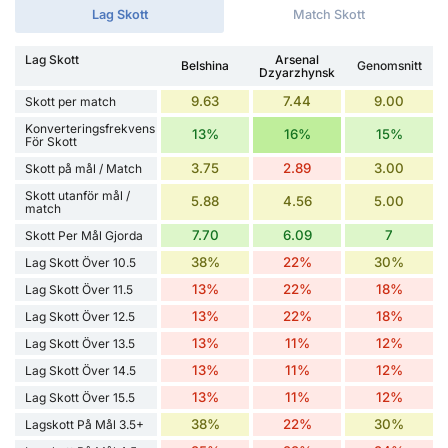
Lag Skott
Match Skott
Lag Skott
Arsenal
Belshina
Genomsnitt
Dzyarzhynsk
9.63
7.44
9.00
Skott per match
Konverteringsfrekvens
13%
16%
15%
För Skott
3.75
2.89
3.00
Skott på mål / Match
Skott utanför mål /
5.88
4.56
5.00
match
7.70
6.09
7
Skott Per Mål Gjorda
38%
22%
30%
Lag Skott Över 10.5
13%
22%
18%
Lag Skott Över 11.5
13%
22%
18%
Lag Skott Över 12.5
13%
11%
12%
Lag Skott Över 13.5
13%
11%
12%
Lag Skott Över 14.5
13%
11%
12%
Lag Skott Över 15.5
38%
22%
30%
Lagskott På Mål 3.5+