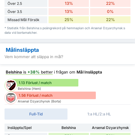
13%
22%
Över 2.5
13%
0%
Över 3.5
25%
22%
Missad Mål Försök
* Statistik från Belshina:s poängrekord på hemmaplan och Arsenal Dzyarzhynsk:s
data vid bortamatcher.
Målinsläppta
Vem kommer att släppa in mål?
Belshina
is
+38%
better
i frågan om
Mål Insläppta
1.13 Förlust / match
Belshina (Hem)
1.56 Förlust / match
Arsenal Dzyarzhynsk (Borta)
Full-Tid
1:a HL/2:a HL
Insläppta/Spel
Belshina
Arsenal Dzyarzhynsk