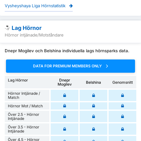
Vysheyshaya Liga Hörnstatistik
Lag Hörnor
Hörnor intjänade/Motståndare
Dnepr Mogilev och Belshina individuella lags hörnsparks data.
DATA FOR PREMIUM MEMBERS ONLY
Lag Hörnor
Dnepr
Belshina
Genomsnitt
Mogilev
Hörnor Intjänade /
Match
Hörnor Mot / Match
Över 2.5 - Hörnor
Intjänade
Över 3.5 - Hörnor
Intjänade
Över 4.5 - Hörnor