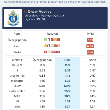
Genomsnittlig statistik mellan Dnepr Mogilev och Belshina över nuvarande säsongen
Dnepr Mogilev
Vitryssland - Vysheyshaya Liga
Liga Pos.
13
/ 16
Form
Resultat
MPM
Övergripande
V
F
F
O
F
0.71
Hem
O
F
V
F
O
0.88
Borta
F
O
F
F
F
0.56
Statistik
Övergripande
Hem
Borta
Vinst %
12%
13%
11%
S
2.53
2.38
2.67
Gjorde mål
0.88
1.13
0.67
Insläppta
1.65
1.25
2.00
BLGM
53%
50%
56%
Hålla nollan
18%
25%
11%
MAG
41%
38%
44%
xG
1.09
1.18
1.02
xGA
1.30
1.24
1.34