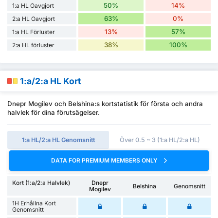
50%
14%
1:a HL Oavgjort
63%
0%
2:a HL Oavgjort
13%
57%
1:a HL Förluster
38%
100%
2:a HL förluster
1:a/2:a HL Kort
Dnepr Mogilev och Belshina:s kortstatistik för första och andra
halvlek för dina förutsägelser.
1:a HL/2:a HL Genomsnitt
Över 0.5 ~ 3 (1:a HL/2:a HL)
DATA FOR PREMIUM MEMBERS ONLY
Kort (1:a/2:a Halvlek)
Dnepr
Belshina
Genomsnitt
Mogilev
1H Erhållna Kort
Genomsnitt