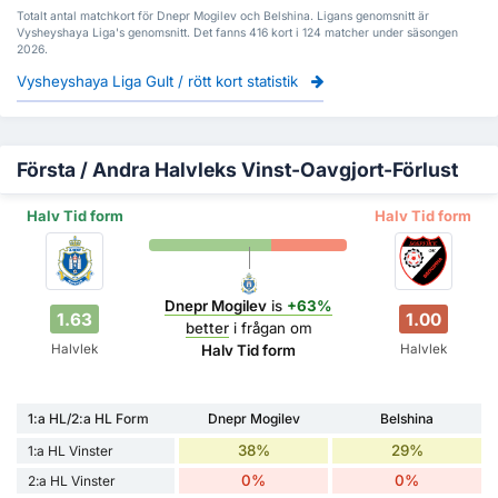
Totalt antal matchkort för Dnepr Mogilev och Belshina. Ligans genomsnitt är
Vysheyshaya Liga's genomsnitt. Det fanns 416 kort i 124 matcher under säsongen
2026.
Vysheyshaya Liga Gult / rött kort statistik
Första / Andra Halvleks Vinst-Oavgjort-Förlust
Halv Tid form
Halv Tid form
Dnepr Mogilev
is
+63%
1.63
1.00
better
i frågan om
Halvlek
Halvlek
Halv Tid form
1:a HL/2:a HL Form
Dnepr Mogilev
Belshina
38%
29%
1:a HL Vinster
0%
0%
2:a HL Vinster