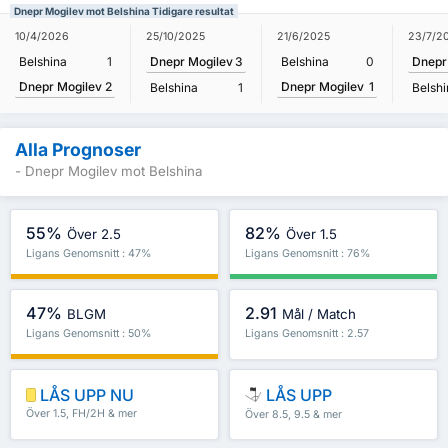
Dnepr Mogilev mot Belshina Tidigare resultat
10/4/2026
25/10/2025
21/6/2025
23/7/2
Belshina
1
Dnepr Mogilev
3
Belshina
0
Dnepr
Dnepr Mogilev
2
Dnepr Mogilev
1
Belshina
1
Belshi
Alla Prognoser
- Dnepr Mogilev mot Belshina
55%
82%
Över 2.5
Över 1.5
Ligans Genomsnitt : 47%
Ligans Genomsnitt : 76%
47%
2.91
BLGM
Mål / Match
Ligans Genomsnitt : 50%
Ligans Genomsnitt : 2.57
LÅS UPP NU
LÅS UPP
Över 1.5, FH/2H & mer
Över 8.5, 9.5 & mer