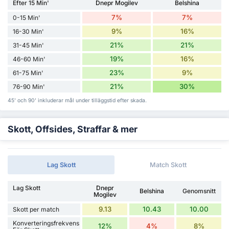
Efter 15 Min'
Dnepr Mogilev
Belshina
7%
7%
0-15 Min'
9%
16%
16-30 Min'
21%
21%
31-45 Min'
19%
16%
46-60 Min'
23%
9%
61-75 Min'
21%
30%
76-90 Min'
45' och 90' inkluderar mål under tilläggstid efter skada.
Skott, Offsides, Straffar & mer
Lag Skott
Match Skott
Lag Skott
Dnepr
Belshina
Genomsnitt
Mogilev
9.13
10.43
10.00
Skott per match
Konverteringsfrekvens
12%
4%
8%