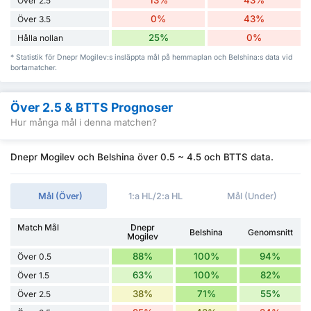
13%
43%
Över 2.5
0%
43%
Över 3.5
25%
0%
Hålla nollan
* Statistik för Dnepr Mogilev:s insläppta mål på hemmaplan och Belshina:s data vid
bortamatcher.
Över 2.5 & BTTS Prognoser
Hur många mål i denna matchen?
Dnepr Mogilev och Belshina över 0.5 ~ 4.5 och BTTS data.
Mål (Över)
1:a HL/2:a HL
Mål (Under)
Match Mål
Dnepr
Belshina
Genomsnitt
Mogilev
88%
100%
94%
Över 0.5
63%
100%
82%
Över 1.5
38%
71%
55%
Över 2.5