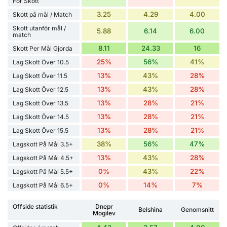
För Skott
3.25
4.29
4.00
Skott på mål / Match
Skott utanför mål /
5.88
6.14
6.00
match
8.11
24.33
16
Skott Per Mål Gjorda
25%
56%
41%
Lag Skott Över 10.5
13%
43%
28%
Lag Skott Över 11.5
13%
43%
28%
Lag Skott Över 12.5
13%
28%
21%
Lag Skott Över 13.5
13%
28%
21%
Lag Skott Över 14.5
13%
28%
21%
Lag Skott Över 15.5
38%
56%
47%
Lagskott På Mål 3.5+
13%
43%
28%
Lagskott På Mål 4.5+
0%
43%
22%
Lagskott På Mål 5.5+
0%
14%
7%
Lagskott På Mål 6.5+
Offside statistik
Dnepr
Belshina
Genomsnitt
Mogilev