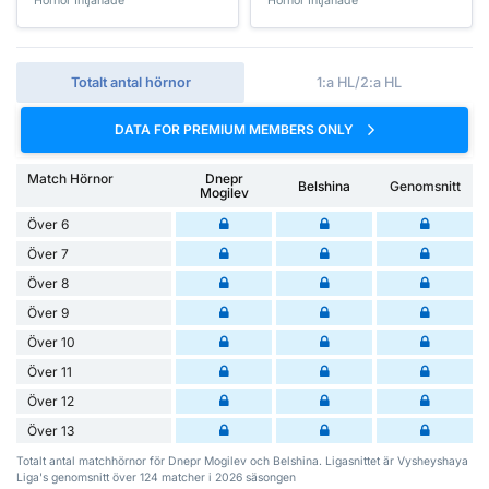
Hörnor Intjänade
Hörnor Intjänade
Totalt antal hörnor
1:a HL/2:a HL
DATA FOR PREMIUM MEMBERS ONLY
Match Hörnor
Dnepr
Belshina
Genomsnitt
Mogilev
Över 6
Över 7
Över 8
Över 9
Över 10
Över 11
Över 12
Över 13
Totalt antal matchhörnor för Dnepr Mogilev och Belshina. Ligasnittet är Vysheyshaya
Liga's genomsnitt över 124 matcher i 2026 säsongen