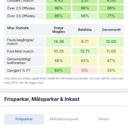
4.43
3.57
4.00
Offsides / match
86%
86%
86%
Över 2.5 Offsides
86%
56%
71%
Över 3.5 Offsides
Misc Statistik
Dnepr
Belshina
Genomsnitt
Mogilev
Fouls begångna/
14.38
8.71
12.00
match
10.25
12.71
11.00
Foul Mot/ match
Genomsnittligt
48%
45%
47%
bollinnehav
50%
0%
25%
Oavgjort % FT
Viss data avrundas uppåt eller nedåt till närmaste procenttal, och kan därför vara lika
med 101% när de läggs ihop.
Frisparkar, Målsparkar & Inkast
Frisparkar
Målvaktsutspark
Inkast