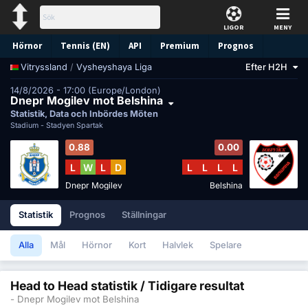
LIGOR
MENY
Hörnor
Tennis (EN)
API
Premium
Prognos
/
Vysheyshaya Liga
Efter H2H
Vitryssland
14/8/2026 - 17:00 (Europe/London)
Dnepr Mogilev mot Belshina
Statistik, Data och Inbördes Möten
Stadium -
Stadyen Spartak
0.88
0.00
L
W
L
D
L
L
L
L
Dnepr Mogilev
Belshina
Statistik
Prognos
Ställningar
Alla
Mål
Hörnor
Kort
Halvlek
Spelare
Head to Head statistik / Tidigare resultat
- Dnepr Mogilev mot Belshina