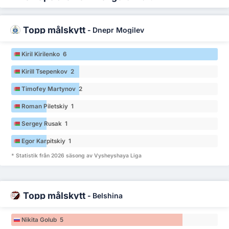
Topp målskytt
-
Dnepr Mogilev
Kiril Kirilenko 6
Kirill Tsepenkov 2
Timofey Martynov 2
Roman Piletskiy 1
Sergey Rusak 1
Egor Karpitskiy 1
* Statistik från 2026 säsong av Vysheyshaya Liga
Topp målskytt
-
Belshina
Nikita Golub 5