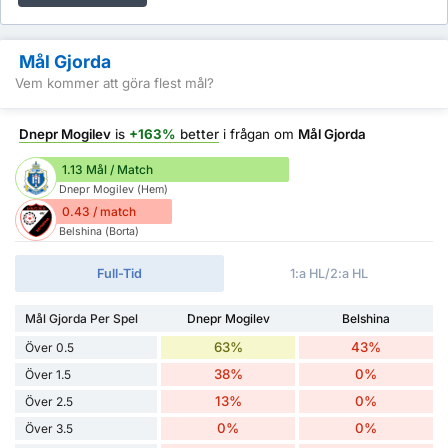
Mål Gjorda
Vem kommer att göra flest mål?
Dnepr Mogilev
is
+163%
better
i frågan om
Mål Gjorda
1.13 Mål / Match
Dnepr Mogilev (Hem)
0.43 / match
Belshina (Borta)
Full-Tid
1:a HL/2:a HL
Mål Gjorda Per Spel
Dnepr Mogilev
Belshina
63%
43%
Över 0.5
38%
0%
Över 1.5
13%
0%
Över 2.5
0%
0%
Över 3.5