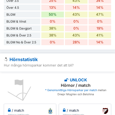
25%
43%
34%
Över 3.5
13%
14%
14%
Över 4.5
50%
43%
47%
BLGM
0%
0%
0%
BLGM & Vinst
38%
0%
19%
BLGM & Oavgjort
38%
43%
41%
BLGM & Över 2.5
0%
28%
14%
BLGM No & Över 2.5
Hörnstatistik
Hur många hörnsparkar kommer det att bli?
UNLOCK
Hörnor / match
* Genomsnittliga Hörnsparkar per match
mellan
Dnepr Mogilev och Belshina
/ match
/ match