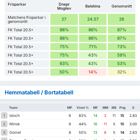
Frisparkar
Dnepr
Belshina
Genomsnitt
Mogilev
Matchens frisparkar i
27
24.57
26
genomsnitt
88%
86%
87%
FK Total 20.5+
88%
86%
87%
FK Total 20.5+
75%
71%
73%
FK Total 20.5+
75%
43%
59%
FK Total 20.5+
63%
43%
53%
FK Total 20.5+
50%
14%
32%
FK Total 20.5+
Hemmatabell / Bortatabell
Team
MP
Vinst %
MF
MM
MS
Png
S
Isloch
1
6
83%
14
3
11
15
2.83
Minsk
2
9
44%
16
11
5
15
3.00
Gomel
3
8
50%
13
8
5
14
2.63