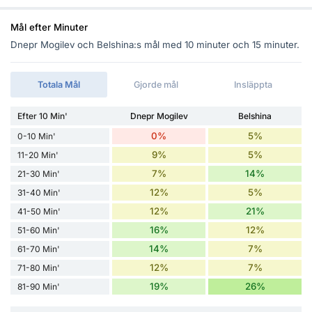
Mål efter Minuter
Dnepr Mogilev och Belshina:s mål med 10 minuter och 15 minuter.
Totala Mål
Gjorde mål
Insläppta
Efter 10 Min'
Dnepr Mogilev
Belshina
0%
5%
0-10 Min'
9%
5%
11-20 Min'
7%
14%
21-30 Min'
12%
5%
31-40 Min'
12%
21%
41-50 Min'
16%
12%
51-60 Min'
14%
7%
61-70 Min'
12%
7%
71-80 Min'
19%
26%
81-90 Min'