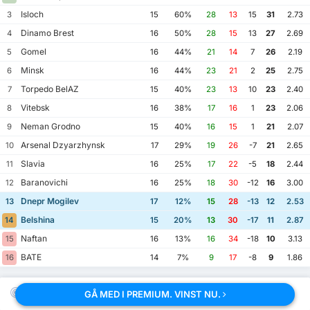
Isloch
3
15
60%
28
13
15
31
2.73
Dinamo Brest
4
16
50%
28
15
13
27
2.69
Gomel
5
16
44%
21
14
7
26
2.19
Minsk
6
16
44%
23
21
2
25
2.75
Torpedo BelAZ
7
15
40%
23
13
10
23
2.40
Vitebsk
8
16
38%
17
16
1
23
2.06
Neman Grodno
9
15
40%
16
15
1
21
2.07
Arsenal Dzyarzhynsk
10
17
29%
19
26
-7
21
2.65
Slavia
11
16
25%
17
22
-5
18
2.44
Baranovichi
12
16
25%
18
30
-12
16
3.00
Dnepr Mogilev
13
17
12%
15
28
-13
12
2.53
Belshina
14
15
20%
13
30
-17
11
2.87
Naftan
15
16
13%
16
34
-18
10
3.13
BATE
16
14
7%
9
17
-8
9
1.86
Odds
GÅ MED I PREMIUM. VINST NU.