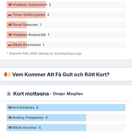
Vladislav Solanovich 2
Timur Galimzyanov 2
Pavel Seleznev 1
Vladislav Rusenchik 1
Nikita Rozmanov 1
* Statistik från 2026 säsong av Vysheyshaya Liga
Vem Kommer Att Få Gult och Rött Kort?
Kort mottagna
-
Dnepr Mogilev
Kiril Kirilenko 6
Andrey Potapenko 4
Nikita Krasnov 4