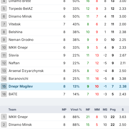
Dinamo Brest
4
8
50%
16
8
8
13
3.00
Torpedo BelAZ
5
9
33%
12
9
3
12
2.33
Dinamo Minsk
6
6
50%
11
7
4
11
3.00
Vitebsk
7
7
43%
8
6
2
11
2.00
Belshina
8
8
38%
10
9
1
11
2.38
Neman Grodno
9
8
38%
9
9
0
10
2.25
MKK-Dnepr
10
6
33%
9
5
4
9
2.33
Slavia
11
9
22%
11
13
-2
9
2.67
Naftan
12
9
22%
7
12
-5
9
2.11
Arsenal Dzyarzhynsk
13
8
25%
8
12
-4
8
2.50
Baranovichi
14
8
25%
11
16
-5
8
3.38
Dnepr Mogilev
15
8
13%
9
10
-1
7
2.38
BATE
16
7
14%
7
10
-3
5
2.43
Team
MP
Vinst %
MF
MM
MS
Png
S
MKK-Dnepr
1
8
88%
21
8
13
22
3.63
Dinamo Minsk
2
8
88%
15
5
10
22
2.50