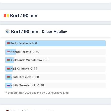
Kort / 90 min
Kort / 90 min
-
Dnepr Mogilev
Fedor Yurkevich 6
Nenad Perović 0.59
Aleksandr Mikhalenko 0.5
Kiril Kirilenko 0.44
Nikita Krasnov 0.38
Nikita Tereshchuk 0.38
* Statistik från 2026 säsong av Vysheyshaya Liga