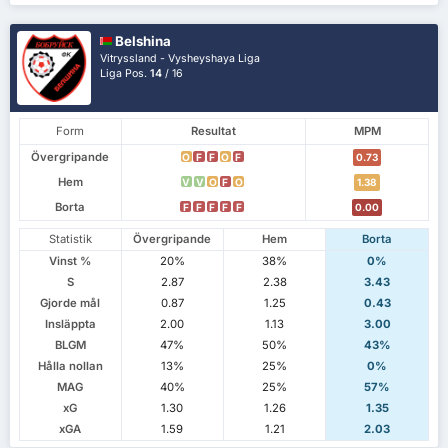
Belshina
Vitryssland - Vysheyshaya Liga
Liga Pos.
14
/ 16
Form
Resultat
MPM
Övergripande
O
F
F
O
F
0.73
Hem
V
V
O
F
O
1.38
Borta
F
F
F
F
F
0.00
Statistik
Övergripande
Hem
Borta
Vinst %
20%
38%
0%
S
2.87
2.38
3.43
Gjorde mål
0.87
1.25
0.43
Insläppta
2.00
1.13
3.00
BLGM
47%
50%
43%
Hålla nollan
13%
25%
0%
MAG
40%
25%
57%
xG
1.30
1.26
1.35
xGA
1.59
1.21
2.03