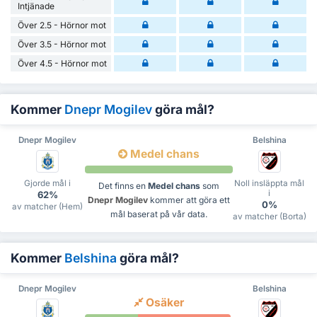
Intjänade
Över 2.5 - Hörnor mot
Över 3.5 - Hörnor mot
Över 4.5 - Hörnor mot
Kommer
Dnepr Mogilev
göra mål?
Dnepr Mogilev
Belshina
Medel chans
Gjorde mål i
Noll insläppta mål
Det finns en
Medel chans
som
i
62%
Dnepr Mogilev
kommer att göra ett
0%
av matcher (Hem)
mål baserat på vår data.
av matcher (Borta)
Kommer
Belshina
göra mål?
Dnepr Mogilev
Belshina
Osäker