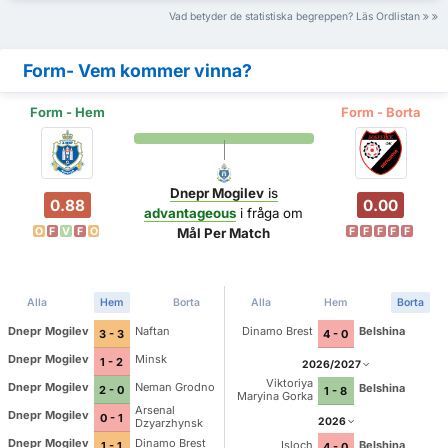
Vad betyder de statistiska begreppen? Läs Ordlistan
Form- Vem kommer vinna?
Form - Hem
Form - Borta
Dnepr Mogilev
is
0.88
0.00
advantageous
i fråga om
O
F
V
F
O
F
F
F
F
F
Mål Per Match
Alla
Hem
Borta
Alla
Hem
Borta
Dnepr Mogilev
Naftan
Dinamo Brest
Belshina
3 - 3
4 - 0
Dnepr Mogilev
Minsk
1 - 2
2026/2027
Viktoriya
Dnepr Mogilev
Neman Grodno
Belshina
2 - 0
1 - 8
Maryina Gorka
Arsenal
Dnepr Mogilev
0 - 1
2026
Dzyarzhynsk
Dnepr Mogilev
Dinamo Brest
Isloch
Belshina
1 - 1
4 - 0