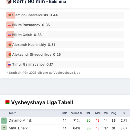
Kort / 90 min
-
Belshina
Siamion Shastsilouski 0.44
Nikita Rozmanov 0.36
Nikita Golub 0.33
Alexandr Kuchinskiy 0.31
Aleksandr Shvedchikov 0.26
Timur Galimzyanov 0.17
* Statistik från 2026 säsong av Vysheyshaya Liga
Vysheyshaya Liga Tabell
Team
MP
Vinst %
MF
MM
MS
Png
S
Dinamo Minsk
1
14
71%
26
12
14
33
2.71
MKK-Dnepr
2
14
64%
30
13
17
31
3.07