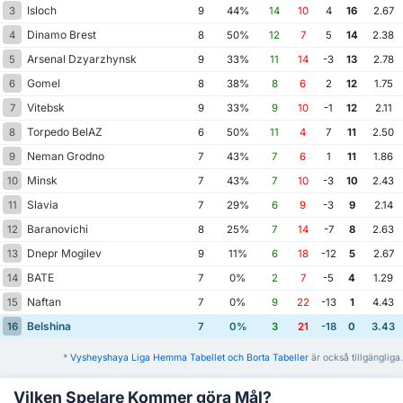
Isloch
3
9
44%
14
10
4
16
2.67
Dinamo Brest
4
8
50%
12
7
5
14
2.38
Arsenal Dzyarzhynsk
5
9
33%
11
14
-3
13
2.78
Gomel
6
8
38%
8
6
2
12
1.75
Vitebsk
7
9
33%
9
10
-1
12
2.11
Torpedo BelAZ
8
6
50%
11
4
7
11
2.50
Neman Grodno
9
7
43%
7
6
1
11
1.86
Minsk
10
7
43%
7
10
-3
10
2.43
Slavia
11
7
29%
6
9
-3
9
2.14
Baranovichi
12
8
25%
7
14
-7
8
2.63
Dnepr Mogilev
13
9
11%
6
18
-12
5
2.67
BATE
14
7
0%
2
7
-5
4
1.29
Naftan
15
7
0%
9
22
-13
1
4.43
Belshina
16
7
0%
3
21
-18
0
3.43
*
Vysheyshaya Liga Hemma Tabellet och Borta Tabeller
är också tillgängliga.
Vilken Spelare Kommer göra Mål?