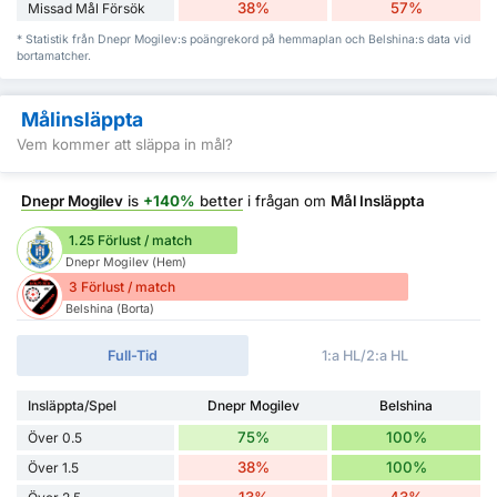
38%
57%
Missad Mål Försök
* Statistik från Dnepr Mogilev:s poängrekord på hemmaplan och Belshina:s data vid
bortamatcher.
Målinsläppta
Vem kommer att släppa in mål?
Dnepr Mogilev
is
+140%
better
i frågan om
Mål Insläppta
1.25 Förlust / match
Dnepr Mogilev (Hem)
3 Förlust / match
Belshina (Borta)
Full-Tid
1:a HL/2:a HL
Insläppta/Spel
Dnepr Mogilev
Belshina
75%
100%
Över 0.5
38%
100%
Över 1.5