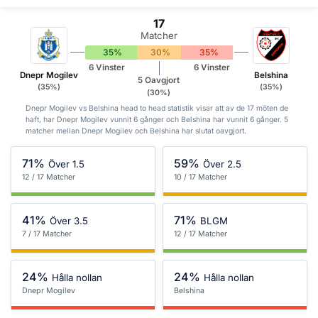
17
Matcher
35%
30%
35%
6 Vinster
6 Vinster
Dnepr Mogilev
Belshina
5 Oavgjort
(35%)
(35%)
(30%)
Dnepr Mogilev vs Belshina head to head statistik visar att av de 17 möten de
haft, har Dnepr Mogilev vunnit 6 gånger och Belshina har vunnit 6 gånger. 5
matcher mellan Dnepr Mogilev och Belshina har slutat oavgjort.
71%
59%
Över 1.5
Över 2.5
12 / 17 Matcher
10 / 17 Matcher
41%
71%
Över 3.5
BLGM
7 / 17 Matcher
12 / 17 Matcher
24%
24%
Hålla nollan
Hålla nollan
Dnepr Mogilev
Belshina