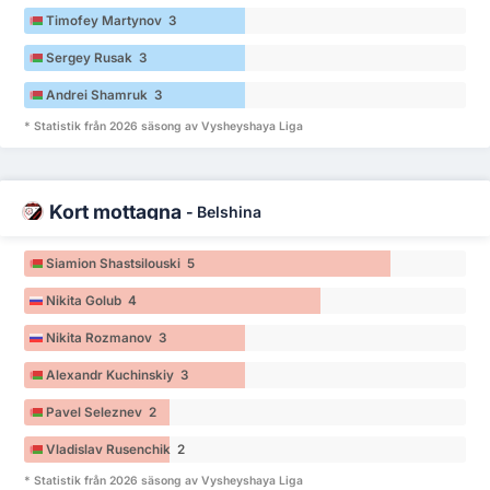
Timofey Martynov 3
Sergey Rusak 3
Andrei Shamruk 3
* Statistik från 2026 säsong av Vysheyshaya Liga
Kort mottagna
-
Belshina
Siamion Shastsilouski 5
Nikita Golub 4
Nikita Rozmanov 3
Alexandr Kuchinskiy 3
Pavel Seleznev 2
Vladislav Rusenchik 2
* Statistik från 2026 säsong av Vysheyshaya Liga