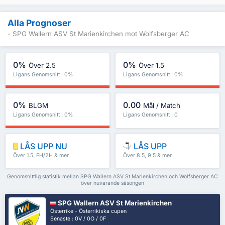
Alla Prognoser
- SPG Wallern ASV St Marienkirchen mot Wolfsberger AC
0%
0%
Över 2.5
Över 1.5
Ligans Genomsnitt : 0%
Ligans Genomsnitt : 0%
0%
0.00
BLGM
Mål / Match
Ligans Genomsnitt : 0%
Ligans Genomsnitt : 0
LÅS UPP NU
LÅS UPP
Över 1.5, FH/2H & mer
Över 8.5, 9.5 & mer
Genomsnittlig statistik mellan SPG Wallern ASV St Marienkirchen och Wolfsberger AC
över nuvarande säsongen
SPG Wallern ASV St Marienkirchen
Österrike - Österrikiska cupen
Senaste : 0V / 0O / 0F