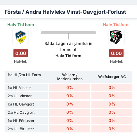
Första / Andra Halvleks Vinst-Oavgjort-Förlust
Halv Tid form
Halv Tid form
Båda Lagen är jämlika
in
terms of
0.00
0.00
Halv Tid form
Halvlek
Halvlek
1:a HL/2:a HL Form
Wallern /
Wolfsberger AC
Marienkirchen
0%
0%
1:a HL Vinster
0%
0%
2:a HL Vinster
0%
0%
1:a HL Oavgjort
0%
0%
2:a HL Oavgjort
0%
0%
1:a HL Förluster
0%
0%
2:a HL förluster