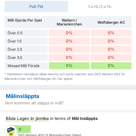
Full-Tid
1:a HL/2:a HL
Mål Gjorda Per Spel
Wallern /
Wolfsberger AC
Marienkirchen
0%
0%
Över 0.5
0%
0%
Över 1.5
0%
0%
Över 2.5
0%
0%
Över 3.5
0%
0%
Missad Mål Försök
* Statistiken inkluderar både hemma och borta matcher som SPG Wallern ASV St
Marienkirchen och Wolfsberger AC har spelat.
Målinsläppta
Vem kommer att släppa in mål?
Båda Lagen är jämlika
in terms of
Mål Insläppta
0
SPG Wallern ASV St Marienkirchen (Hem)