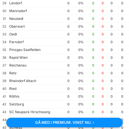
Lendorf
29
0
0%
0
0
0
0
Mannsdorf
30
0
0%
0
0
0
0
Neusiedl
31
0
0%
0
0
0
0
Oberwart
32
0
0%
0
0
0
0
Oedt
33
0
0%
0
0
0
0
Parndorf
34
0
0%
0
0
0
0
Pinzgau Saalfelden
35
0
0%
0
0
0
0
Rapid Wien
36
0
0%
0
0
0
0
Reichenau
37
0
0%
0
0
0
0
Retz
38
0
0%
0
0
0
0
Rheindorf Altach
39
0
0%
0
0
0
0
Ried
40
0
0%
0
0
0
0
Röthis
41
0
0%
0
0
0
0
Salzburg
42
0
0%
0
0
0
0
SC Neupack Hirschwang
43
0
0%
0
0
0
0
Schwarz-Weiß Bregenz
44
0
0%
0
0
0
0
GÅ MED I PREMIUM. VINST NU.
Schwaz
45
0
0%
0
0
0
0