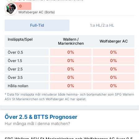
0
Wolfsberger AC (Borta)
Full-Tid
1:a HL/2:a HL
Insläppta/Spel
Wallern /
Wolfsberger AC
Marienkirchen
0%
0%
Över 0.5
0%
0%
Över 1.5
0%
0%
Över 2.5
0%
0%
Över 3.5
0%
0%
Hålla nollan
* Data för insläppta mål inkluderar både hemma- och bortamatcher som SPG Wallern
ASV St Marienkirchen och Wolfsberger AC har spelat.
Över 2.5 & BTTS Prognoser
Hur många mål i denna matchen?