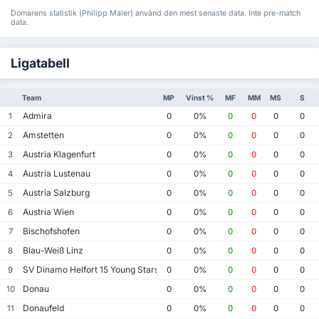
Domarens statistik (Philipp Maler) använd den mest senaste data. Inte pre-match
data.
Ligatabell
Team
MP
Vinst %
MF
MM
MS
S
Admira
1
0
0%
0
0
0
0
Amstetten
2
0
0%
0
0
0
0
Austria Klagenfurt
3
0
0%
0
0
0
0
Austria Lustenau
4
0
0%
0
0
0
0
Austria Salzburg
5
0
0%
0
0
0
0
Austria Wien
6
0
0%
0
0
0
0
Bischofshofen
7
0
0%
0
0
0
0
Blau-Weiß Linz
8
0
0%
0
0
0
0
SV Dinamo Helfort 15 Young Stars FC
9
0
0%
0
0
0
0
Donau
10
0
0%
0
0
0
0
Donaufeld
11
0
0%
0
0
0
0