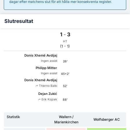
dagar efter matchens slut för att hålla mer konsekventa register.
Slutresultat
1
-
3
HT
(1 - 1)
Donis Xhemë Avdijaj
Ingen assist
26'
Philipp Mitter
Ingen assist
45+2'
Donis Xhemë Avdijaj
Thierno Ballo
52'
Dejan Zukić
Erik Kojzek
88'
Statistik
Wallern /
Wolfsberger AC
Marienkirchen