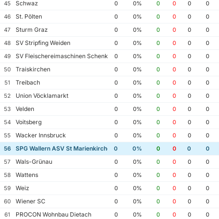
Schwaz
45
0
0%
0
0
0
0
St. Pölten
46
0
0%
0
0
0
0
Sturm Graz
47
0
0%
0
0
0
0
SV Stripfing Weiden
48
0
0%
0
0
0
0
SV Fleischereimaschinen Schenk Tillmitsch
49
0
0%
0
0
0
0
Traiskirchen
50
0
0%
0
0
0
0
Treibach
51
0
0%
0
0
0
0
Union Vöcklamarkt
52
0
0%
0
0
0
0
Velden
53
0
0%
0
0
0
0
Voitsberg
54
0
0%
0
0
0
0
Wacker Innsbruck
55
0
0%
0
0
0
0
SPG Wallern ASV St Marienkirchen
56
0
0%
0
0
0
0
Wals-Grünau
57
0
0%
0
0
0
0
Wattens
58
0
0%
0
0
0
0
Weiz
59
0
0%
0
0
0
0
Wiener SC
60
0
0%
0
0
0
0
PROCON Wohnbau Dietach
61
0
0%
0
0
0
0