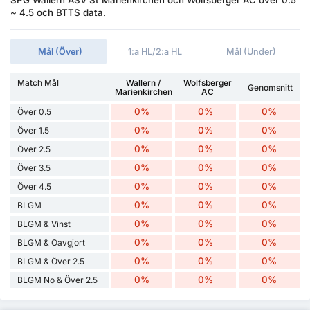
SPG Wallern ASV St Marienkirchen och Wolfsberger AC över 0.5
~ 4.5 och BTTS data.
Mål (Över)
1:a HL/2:a HL
Mål (Under)
Match Mål
Wallern /
Wolfsberger
Genomsnitt
Marienkirchen
AC
0%
0%
0%
Över 0.5
0%
0%
0%
Över 1.5
0%
0%
0%
Över 2.5
0%
0%
0%
Över 3.5
0%
0%
0%
Över 4.5
0%
0%
0%
BLGM
0%
0%
0%
BLGM & Vinst
0%
0%
0%
BLGM & Oavgjort
0%
0%
0%
BLGM & Över 2.5
0%
0%
0%
BLGM No & Över 2.5