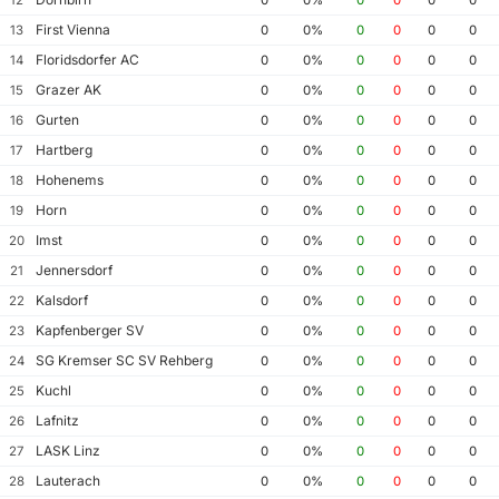
First Vienna
13
0
0%
0
0
0
0
Floridsdorfer AC
14
0
0%
0
0
0
0
Grazer AK
15
0
0%
0
0
0
0
Gurten
16
0
0%
0
0
0
0
Hartberg
17
0
0%
0
0
0
0
Hohenems
18
0
0%
0
0
0
0
Horn
19
0
0%
0
0
0
0
Imst
20
0
0%
0
0
0
0
Jennersdorf
21
0
0%
0
0
0
0
Kalsdorf
22
0
0%
0
0
0
0
Kapfenberger SV
23
0
0%
0
0
0
0
SG Kremser SC SV Rehberg
24
0
0%
0
0
0
0
Kuchl
25
0
0%
0
0
0
0
Lafnitz
26
0
0%
0
0
0
0
LASK Linz
27
0
0%
0
0
0
0
Lauterach
28
0
0%
0
0
0
0