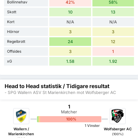
Bollinnehav
42%
58%
Skott
10
13
Kort
N/A
N/A
Hörnor
3
3
Regelbrott
24
12
Offsides
3
1
xG
1.58
1.92
Head to Head statistik / Tidigare resultat
- SPG Wallern ASV St Marienkirchen mot Wolfsberger AC
1
Matcher
0%
0%
100%
1 Vinster
Wallern /
Wolfsberger AC
Marienkirchen
(100%)