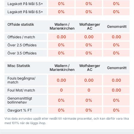
0%
0%
0%
Lagskott På Mål 5.5+
0%
0%
0%
Lagskott På Mål 6.5+
Offside statistik
Wallern /
Wolfsberger
Genomsnitt
Marienkirchen
AC
0.00
0.00
0.00
Offsides / match
0%
0%
0%
Över 2.5 Offsides
0%
0%
0%
Över 3.5 Offsides
Misc Statistik
Wallern /
Wolfsberger
Genomsnitt
Marienkirchen
AC
Fouls begångna/
0.00
0.00
0.00
match
0
0
0.00
Foul Mot/ match
Genomsnittligt
0%
0%
0%
bollinnehav
0%
0%
0%
Oavgjort % FT
Viss data avrundas uppåt eller nedåt till närmaste procenttal, och kan därför vara lika
med 101% när de läggs ihop.