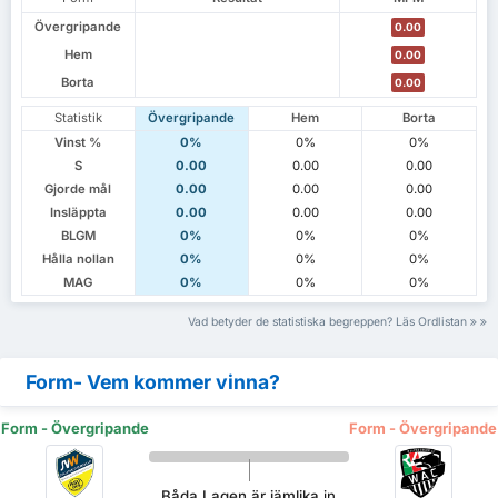
Övergripande
0.00
Hem
0.00
Borta
0.00
Statistik
Övergripande
Hem
Borta
Vinst %
0%
0%
0%
S
0.00
0.00
0.00
Gjorde mål
0.00
0.00
0.00
Insläppta
0.00
0.00
0.00
BLGM
0%
0%
0%
Hålla nollan
0%
0%
0%
MAG
0%
0%
0%
Vad betyder de statistiska begreppen? Läs Ordlistan
Form- Vem kommer vinna?
Form - Övergripande
Form - Övergripande
Båda Lagen är jämlika
in