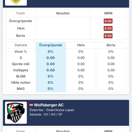
Form
Resultat
MPM
Övergripande
0.00
Hem
0.00
Borta
0.00
Statistik
Övergripande
Hem
Borta
Vinst %
0%
0%
0%
S
0.00
0.00
0.00
Gjorde mål
0.00
0.00
0.00
Insläppta
0.00
0.00
0.00
BLGM
0%
0%
0%
Hålla nollan
0%
0%
0%
MAG
0%
0%
0%
Wolfsberger AC
Österrike - Österrikiska cupen
Senaste : 0V / 0O / 0F
Form
Resultat
MPM