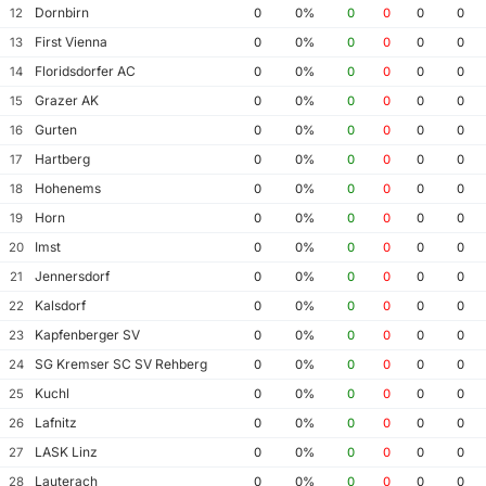
Dornbirn
12
0
0%
0
0
0
0
First Vienna
13
0
0%
0
0
0
0
Floridsdorfer AC
14
0
0%
0
0
0
0
Grazer AK
15
0
0%
0
0
0
0
Gurten
16
0
0%
0
0
0
0
Hartberg
17
0
0%
0
0
0
0
Hohenems
18
0
0%
0
0
0
0
Horn
19
0
0%
0
0
0
0
Imst
20
0
0%
0
0
0
0
Jennersdorf
21
0
0%
0
0
0
0
Kalsdorf
22
0
0%
0
0
0
0
Kapfenberger SV
23
0
0%
0
0
0
0
SG Kremser SC SV Rehberg
24
0
0%
0
0
0
0
Kuchl
25
0
0%
0
0
0
0
Lafnitz
26
0
0%
0
0
0
0
LASK Linz
27
0
0%
0
0
0
0
Lauterach
28
0
0%
0
0
0
0