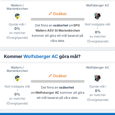
Wallern /
Wolfsberger AC
Marienkirchen
Osäker
Gjorde mål i
Noll insläppta mål
Det finns en
osäkerhet
om
SPG
i
0%
Wallern ASV St Marienkirchen
0%
av matcher
kommer att göra ett mål baserat på
av matcher
(Övergripande)
våra data.
(Övergripande)
Kommer
Wolfsberger AC
göra mål?
Wallern /
Wolfsberger AC
Marienkirchen
Osäker
Noll insläppta mål
Gjorde mål i
Det finns en
osäkerhet
i
0%
om
Wolfsberger AC
kommer att göra
0%
av matcher
ett mål baserat på våra data.
av matcher
(Övergripande)
(Övergripande)