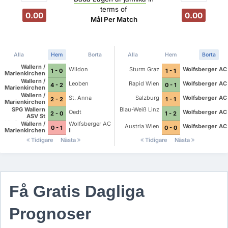
terms of
0.00
0.00
Mål Per Match
Alla
Hem
Borta
Alla
Hem
Borta
Wallern /
Wildon
Sturm Graz
Wolfsberger AC
1 - 0
1 - 1
Marienkirchen
Wallern /
Leoben
Rapid Wien
Wolfsberger AC
4 - 2
0 - 1
Marienkirchen
Wallern /
St. Anna
Salzburg
Wolfsberger AC
2 - 2
1 - 1
Marienkirchen
SPG Wallern
Blau-Weiß Linz
Oedt
Wolfsberger AC
2 - 0
1 - 2
ASV St
Marienkirchen
Wallern /
Wolfsberger AC
Austria Wien
Wolfsberger AC
0 - 1
0 - 0
Marienkirchen
II
Tidigare
Nästa
Tidigare
Nästa
Få Gratis Dagliga
Prognoser