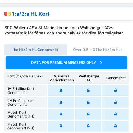
1:a/2:a HL Kort
SPG Wallern ASV St Marienkirchen och Wolfsberger AC:s
kortstatistik för första och andra halvlek för dina förutsägelser.
1:a HL/2:a HL Genomsnitt
Över 0.5 ~ 3 (1:a HL/2:a HL)
DATA FOR PREMIUM MEMBERS ONLY
Kort (1:a/2:a Halvlek)
Wallern /
Wolfsberger
Genomsnitt
Marienkirchen
AC
1H Erhållna Kort
Genomsnitt
2H Erhållna kort
Genomsnitt
Match Kort
Genomsnitt (1H)
Match Kort
genomsnitt (2H)