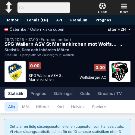
LIGOR
MENY
Hörnor
Tennis (EN)
API
Premium
Prognos
/
Österrikiska cupen
Efter H2H
Österrike
25/7/2025 - 17:00 (Europe/London)
SPG Wallern ASV St Marienkirchen mot Wolfsberger AC
Statistik, Data och Inbördes Möten
Stadium -
Sportplatz SV Zaunergroup Wallern
0.00
0.00
SPG Wallern ASV St
Wolfsberger AC
Marienkirchen
Statistik
Prognos
Ställningar
Odds
Streams / TV
Alla
Mål
Hörnor
Kort
Halvlek
Spelare
Detta är en tidig säsongsmatch eller en cupmatch som har avslutats.
Vi visar säsongsstatistik istället för de 10 senaste statistiken efter 3