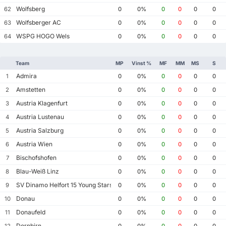
Wolfsberg
62
0
0%
0
0
0
0
Wolfsberger AC
63
0
0%
0
0
0
0
WSPG HOGO Wels
64
0
0%
0
0
0
0
Team
MP
Vinst %
MF
MM
MS
S
Admira
1
0
0%
0
0
0
0
Amstetten
2
0
0%
0
0
0
0
Austria Klagenfurt
3
0
0%
0
0
0
0
Austria Lustenau
4
0
0%
0
0
0
0
Austria Salzburg
5
0
0%
0
0
0
0
Austria Wien
6
0
0%
0
0
0
0
Bischofshofen
7
0
0%
0
0
0
0
Blau-Weiß Linz
8
0
0%
0
0
0
0
SV Dinamo Helfort 15 Young Stars FC
9
0
0%
0
0
0
0
Donau
10
0
0%
0
0
0
0
Donaufeld
11
0
0%
0
0
0
0
Dornbirn
12
0
0%
0
0
0
0