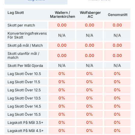
Lag Skott
Wallern /
Wolfsberger
Genomsnitt
Marienkirchen
AC
0.00
0.00
0.00
Skott per match
Konverteringsfrekvens
N/A
N/A
N/A
För Skott
0.00
0.00
0.00
Skott på mål / Match
Skott utanför mål /
0.00
0.00
0.00
match
N/A
N/A
N/A
Skott Per Mål Gjorda
0%
0%
0%
Lag Skott Över 10.5
0%
0%
0%
Lag Skott Över 11.5
0%
0%
0%
Lag Skott Över 12.5
0%
0%
0%
Lag Skott Över 13.5
0%
0%
0%
Lag Skott Över 14.5
0%
0%
0%
Lag Skott Över 15.5
0%
0%
0%
Lagskott På Mål 3.5+
0%
0%
0%
Lagskott På Mål 4.5+