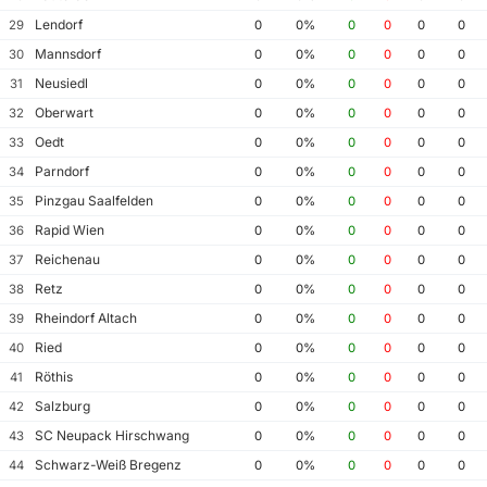
Lendorf
29
0
0%
0
0
0
0
Mannsdorf
30
0
0%
0
0
0
0
Neusiedl
31
0
0%
0
0
0
0
Oberwart
32
0
0%
0
0
0
0
Oedt
33
0
0%
0
0
0
0
Parndorf
34
0
0%
0
0
0
0
Pinzgau Saalfelden
35
0
0%
0
0
0
0
Rapid Wien
36
0
0%
0
0
0
0
Reichenau
37
0
0%
0
0
0
0
Retz
38
0
0%
0
0
0
0
Rheindorf Altach
39
0
0%
0
0
0
0
Ried
40
0
0%
0
0
0
0
Röthis
41
0
0%
0
0
0
0
Salzburg
42
0
0%
0
0
0
0
SC Neupack Hirschwang
43
0
0%
0
0
0
0
Schwarz-Weiß Bregenz
44
0
0%
0
0
0
0