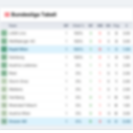
Bundesliga Tabell
Team
MP
Vinst %
MF
MM
MS
Png
S
LASK Linz
1
1
100%
3
0
3
3
3.00
Wolfsberger AC
2
1
100%
3
0
3
3
3.00
Rapid Wien
3
1
100%
1
0
1
3
1.00
Salzburg
4
1
100%
1
0
1
3
1.00
Austria Lustenau
5
1
0%
1
1
0
1
2.00
Ried
6
1
0%
1
1
0
1
2.00
Sturm Graz
7
1
0%
1
1
0
1
2.00
Wattens
8
1
0%
1
1
0
1
2.00
Hartberg
9
1
0%
0
1
-1
0
1.00
Rheindorf Altach
10
1
0%
0
1
-1
0
1.00
Austria Wien
11
1
0%
0
3
-3
0
3.00
Grazer AK
12
1
0%
0
3
-3
0
3.00