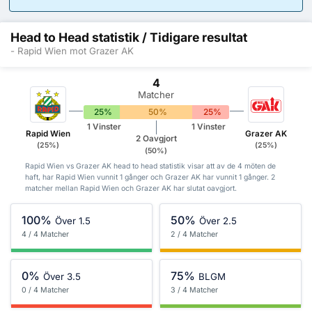
Head to Head statistik / Tidigare resultat
- Rapid Wien mot Grazer AK
4
Matcher
25%
50%
25%
1 Vinster
1 Vinster
Rapid Wien
Grazer AK
2 Oavgjort
(25%)
(25%)
(50%)
Rapid Wien vs Grazer AK head to head statistik visar att av de 4 möten de
haft, har Rapid Wien vunnit 1 gånger och Grazer AK har vunnit 1 gånger. 2
matcher mellan Rapid Wien och Grazer AK har slutat oavgjort.
100%
50%
Över 1.5
Över 2.5
4 / 4 Matcher
2 / 4 Matcher
0%
75%
Över 3.5
BLGM
0 / 4 Matcher
3 / 4 Matcher