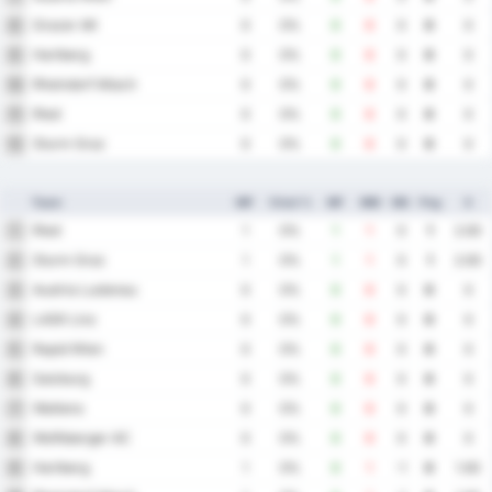
Grazer AK
8
0
0%
0
0
0
0
0
Hartberg
9
0
0%
0
0
0
0
0
Rheindorf Altach
10
0
0%
0
0
0
0
0
Ried
11
0
0%
0
0
0
0
0
Sturm Graz
12
0
0%
0
0
0
0
0
Team
MP
Vinst %
MF
MM
MS
Png
S
Ried
1
1
0%
1
1
0
1
2.00
Sturm Graz
2
1
0%
1
1
0
1
2.00
Austria Lustenau
3
0
0%
0
0
0
0
0
LASK Linz
4
0
0%
0
0
0
0
0
Rapid Wien
5
0
0%
0
0
0
0
0
Salzburg
6
0
0%
0
0
0
0
0
Wattens
7
0
0%
0
0
0
0
0
Wolfsberger AC
8
0
0%
0
0
0
0
0
Hartberg
9
1
0%
0
1
-1
0
1.00