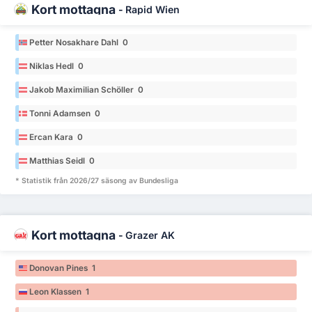
Kort mottagna
-
Rapid Wien
Petter Nosakhare Dahl 0
Niklas Hedl 0
Jakob Maximilian Schöller 0
Tonni Adamsen 0
Ercan Kara 0
Matthias Seidl 0
* Statistik från 2026/27 säsong av Bundesliga
Kort mottagna
-
Grazer AK
Donovan Pines 1
Leon Klassen 1