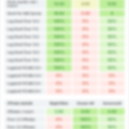
Skott utanför mål /
14.00
3.00
9.00
match
18.00
0.00
9
Skott Per Mål Gjorda
100%
0%
50%
Lag Skott Över 10.5
100%
0%
50%
Lag Skott Över 11.5
100%
0%
50%
Lag Skott Över 12.5
100%
0%
50%
Lag Skott Över 13.5
100%
0%
50%
Lag Skott Över 14.5
100%
0%
50%
Lag Skott Över 15.5
100%
0%
50%
Lagskott På Mål 3.5+
0%
0%
0%
Lagskott På Mål 4.5+
0%
0%
0%
Lagskott På Mål 5.5+
0%
0%
0%
Lagskott På Mål 6.5+
Offside statistik
Rapid Wien
Grazer AK
Genomsnitt
2.00
6.00
4.00
Offsides / match
0%
100%
50%
Över 2.5 Offsides
0%
100%
50%
Över 3.5 Offsides