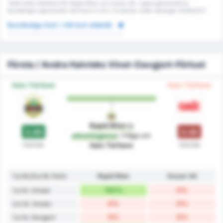
Totalt antal matchkort för Rapid Wien och Grazer AK. Ligans genomsnitt är
Bundesliga's genomsnitt. Det fanns 0 kort i 6 matcher under säsongen 2026/2027.
Bundesliga Gult / rött kort statistik
Första / Andra Halvleks Vinst-Oavgjort-Förlust
Halv Tid form
Halv Tid form
Rapid Wien
is
3.00
0.00
advantageous
i fråga om
Halvlek
Halvlek
Halv Tid form
1:a HL/2:a HL Form
Rapid Wien
Grazer AK
100%
0%
1:a HL Vinster
0%
0%
2:a HL Vinster
0%
0%
1:a HL Oavgjort