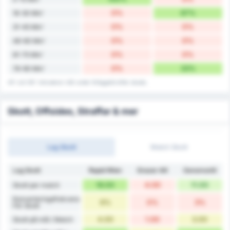
0%
67%
16-30 Min'
0%
0%
31-45 Min'
0%
0%
46-60 Min'
0%
0%
61-75 Min'
0%
33%
76-90 Min'
45' och 90' inkluderar mål under tilläggstid efter skada.
Skott, Offsides, Straffar & mer
Lag Skott
Match Skott
Lag Skott
Rapid Wien
Grazer AK
Genomsnitt
18.00
4.00
11.00
Skott per match
Konverteringsfrekvens
6%
0%
3%
För Skott
4.00
1.00
3.00
Skott på mål / Match