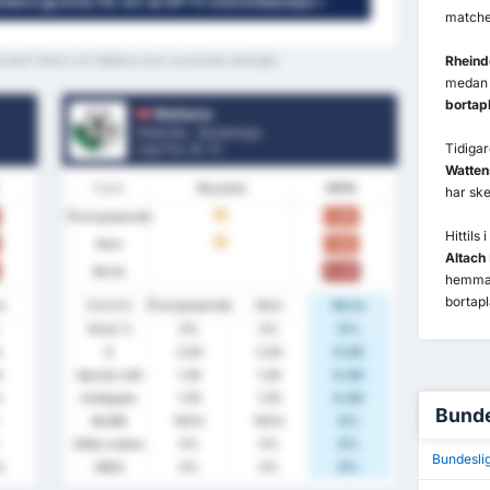
ndare (gratis) för att se GPT5 statistikanalys »
matcher
Rheind
heindorf Altach och Wattens över nuvarande säsongen
meda
bortap
Wattens
Österrike - Bundesliga
Tidiga
Liga Pos.
8
/ 12
Watten
Form
Resultat
MPM
har ske
Övergripande
1.00
O
Hittils
Hem
1.00
O
Altach
Borta
0.00
hemma
bortapl
a
Statistik
Övergripande
Hem
Borta
Vinst %
0%
0%
0%
0
S
2.00
2.00
0.00
0
Gjorde mål
1.00
1.00
0.00
0
Insläppta
1.00
1.00
0.00
Bunde
BLGM
100%
100%
0%
Hålla nollan
0%
0%
0%
Bundesli
%
MAG
0%
0%
0%