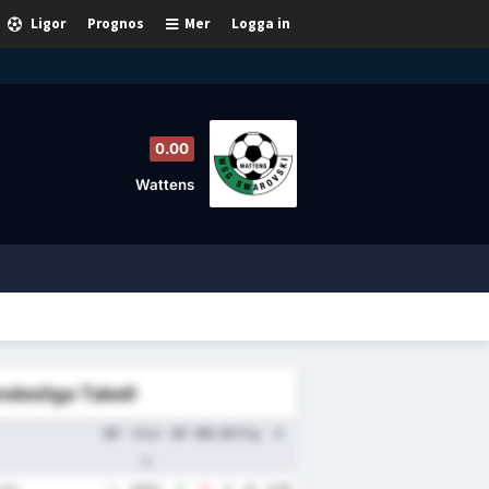
Ligor
Prognos
Mer
Logga in
0.00
Wattens
desliga Tabell
MP
Vinst
MF
MM
MS
Png
S
%