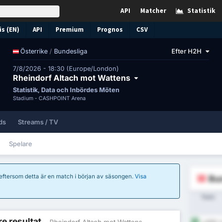
API
Matcher
Statistik
s (EN)
API
Premium
Prognos
CSV
/
Bundesliga
Efter H2H
Österrike
7/8/2026 - 18:30 (Europe/London)
Rheindorf Altach mot Wattens
Statistik, Data och Inbördes Möten
Stadium -
CASHPOINT Arena
ds
Streams / TV
Spelare
 eftersom detta är en match i början av säsongen.
Visa
Bun
Team
re resultat
- Rheindorf Altach mot Wattens