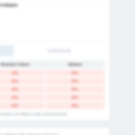
 Insläppta
1:a HL/2:a HL
Rheindorf Altach
Wattens
0%
0%
0%
0%
0%
0%
0%
0%
0%
0%
hemmaplan och Wattens:s data vid bortamatcher.