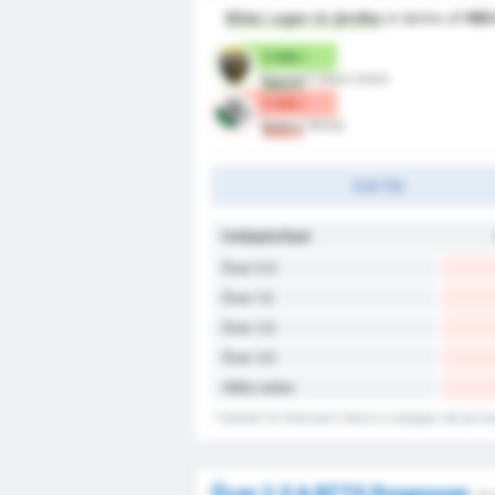
Båda Lagen är jämlika
in terms of
Mål
0 Mål /
Rheindorf Altach (Hem)
Match
0 Mål /
Wattens (Borta)
Match
Full-Tid
Insläppta/Spel
Över 0.5
Över 1.5
Över 2.5
Över 3.5
Hålla nollan
* Statistik för Rheindorf Altach:s insläppta mål på 
Över 2.5 & BTTS Prognoser