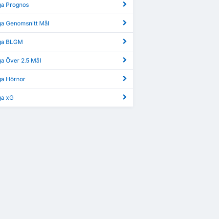
ga Prognos
ga Genomsnitt Mål
iga BLGM
ga Över 2.5 Mål
ga Hörnor
ga xG