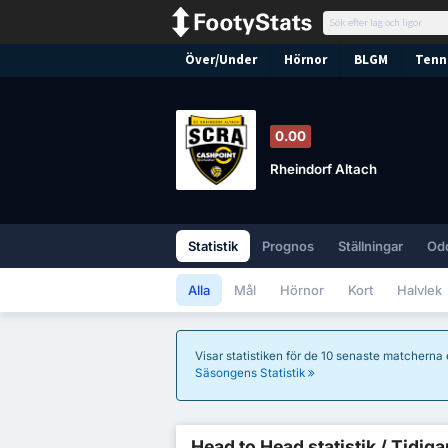
Över/Under
Hörnor
BLGM
Tenni
0.00
Rheindorf Altach
Statistik
Prognos
Ställningar
Od
Alla
Mål
Hörnor
Kort
Halvlek
Visar statistiken för de 10 senaste matcherna
Säsongens Statistik
Head to Head statistik / Tidiga