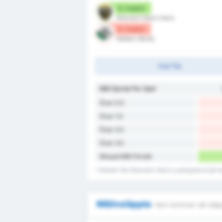
0 / match
Rheindorf Altach (Hem)
0 / match
Wattens (Borta)
Full-Tid
Mål Gjorda Per Spel
Över 0.5
Över 1.5
Över 2.5
Över 3.5
Missad Mål Försök
* Statistik från Rheindorf Altach:s poängrekord på 
Målinsläppta
Vem kommer att släpp