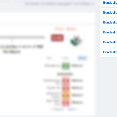
Bundesli
Vad betyder de statistiska begreppen? Läs Ordlistan
Bundesli
Bundesl
Form - Borta
Bundesli
0.00
Bundesli
är jämlika
in terms of
Mål
Per Match
Bundesli
Alla
Hem
Borta
Wieselburg
Wattens
0 - 6
2025/2026
Wolfsberger
Wattens
2 - 0
AC
Grazer AK
Wattens
4 - 0
Rheindorf
Wattens
0 - 0
Altach
Blau-Weiß
Wattens
5 - 0
Linz
Tidigare
Nästa