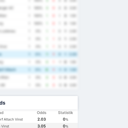
inz
1
100%
3
0
3
3
3.00
erger AC
1
100%
3
0
3
3
3.00
Wien
1
100%
1
0
1
3
1.00
rg
1
100%
1
0
1
3
1.00
 Lustenau
1
0%
1
1
0
1
2.00
1
0%
1
1
0
1
2.00
Graz
1
0%
1
1
0
1
2.00
s
1
0%
1
1
0
1
2.00
rg
1
0%
0
1
-1
0
1.00
rf Altach
1
0%
0
1
-1
0
1.00
 Wien
1
0%
0
3
-3
0
3.00
 AK
1
0%
0
3
-3
0
3.00
ds
ad
Odds
Statistik
5
3/11/2024
3/8/2024
11/5/2024
2.03
0
rf Altach Vinst
%
1
Wattens
1
Rheindorf Altach
1
Wattens
0
3.05
0
 Vinst
%