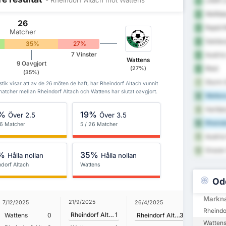
LASK L
1
Wolfsb
2
26
Rapid 
3
Matcher
Salzbu
4
35%
27%
Austria
7 Vinster
5
Wattens
9 Oavgjort
Ried
(27%)
6
(35%)
Sturm 
7
tik visar att av de 26 möten de haft, har Rheindorf Altach vunnit
matcher mellan Rheindorf Altach och Wattens har slutat oavgjort.
Watten
8
Hartbe
9
%
19%
Över 2.5
Över 3.5
Rheindo
10
26 Matcher
5 / 26 Matcher
Austria
11
Grazer
12
%
35%
Hålla nollan
Hålla nollan
ndorf Altach
Wattens
Od
Markn
21/9/2025
7/12/2025
26/4/2025
22/4/202
Rheindo
Rheindorf Altach
1
Wattens
0
Rheindorf Altach
3
Wattens
Wattens