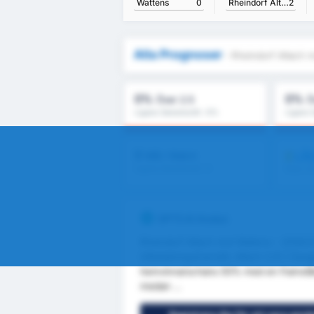
Wattens
0
Rheindorf Altach
2
Alla Prognoser
- Rheindorf Altach 
0%
0%
Över 2.5
Ö
Ligans Genomsnitt : 0%
Ligans 
0
LÅS
Mål / Match
Ligans Genomsnitt : 0
Över 1.
GPT5 AI Analys
Rheindorf Altach mot Wattens – 2026
Utbetalningsöversikt: Altach 2,12 | Oav
hemvinnarschans 50% med en framståen
medan ...