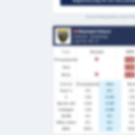
Registrera dig för att vara anvä
Genomsnittlig statistik mellan R
Rheindorf Altach
Österrike - Bundesliga
Liga Pos.
10
/ 12
Form
Resultat
MPM
Övergripande
0.00
F
Hem
0.00
Borta
0.00
F
Statistik
Övergripande
Hem
Bort
Vinst %
0%
0%
0%
S
1.00
0.00
1.0
Gjorde mål
0.00
0.00
0.0
Insläppta
1.00
0.00
1.0
BLGM
0%
0%
0%
Hålla nollan
0%
0%
0%
MAG
100%
0%
100