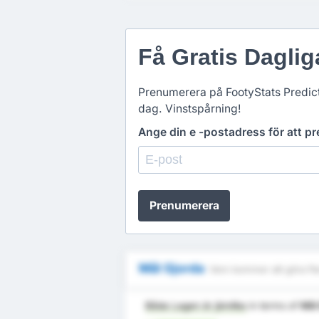
Få Gratis Dagli
Prenumerera på FootyStats Predicti
dag. Vinstspårning!
Ange din e -postadress för att 
Prenumerera
Mål Gjorda
Vem kommer att göra fle
Båda Lagen är jämlika
in terms of
Mål