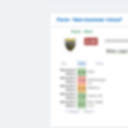
Form- Vem kommer vinna?
Form - Hem
0.00
Båda Lagen 
Alla
Hem
Borta
Rheindorf
Ried
2 - 0
Altach
Rheindorf
Wolfsberger
1 - 4
Altach
AC
Rheindorf
Wattens
0 - 0
Altach
Rheindorf
Grazer AK
1 - 0
Altach
Rheindorf
Blau-Weiß
3 - 1
Altach
Linz
Tidigare
Nästa