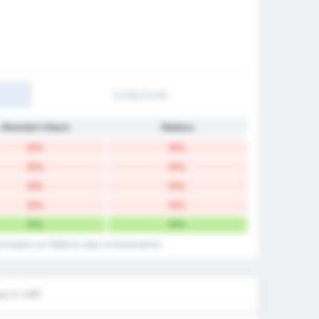
1:a HL/2:a HL
Rheindorf Altach
Wattens
0%
0%
0%
0%
0%
0%
0%
0%
0%
0%
hemmaplan och Wattens:s data vid bortamatcher.
a in mål?