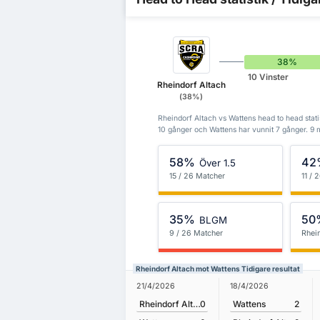
38%
10 Vinster
Rheindorf Altach
(38%)
Rheindorf Altach vs Wattens head to head statis
10 gånger och Wattens har vunnit 7 gånger. 9 
58%
42
Över 1.5
15 / 26 Matcher
11 / 
35%
50
BLGM
9 / 26 Matcher
Rhei
Rheindorf Altach mot Wattens Tidigare resultat
21/4/2026
18/4/2026
Rheindorf Altach
0
Wattens
2