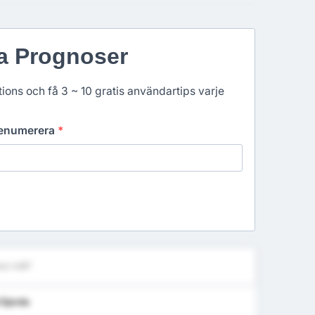
ga Prognoser
ons och få 3 ~ 10 gratis användartips varje
prenumerera
*
st mål?
 Gjorda