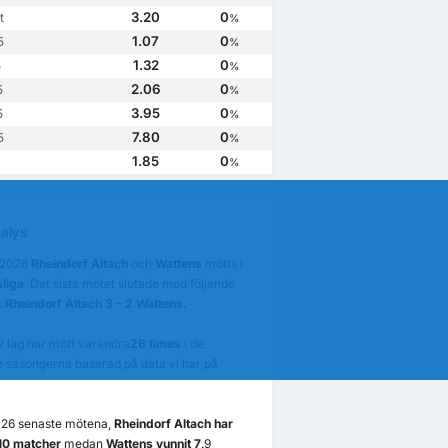
Wattens
2
Rheindorf Altach
1
Rheindorf Altach
0
Rheindorf Altach
0
3.20
0
t
%
1.07
0
5
%
1.32
0
5
%
2.06
0
5
%
3.95
0
5
%
7.80
0
5
%
1.85
0
%
alys
/2026
Rheindorf Altach
och
Wattens
mötts i
liga
. Det sista mötet slutade med följande
:
Rheindorf Altach 3 - 2 Wattens.
2 lag har mött varandra
26 times
i de
 säsongerna baserad på data vi har på
n 26 senaste mötena,
Rheindorf Altach har
 10 matcher
medan
Wattens vunnit 7
.9