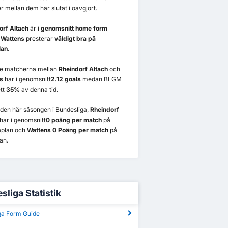
 mellan dem har slutat i oavgjort.
orf Altach
är i
genomsnitt home form
n
Wattens
presterar
väldigt bra på
lan
.
re matcherna mellan
Rheindorf Altach
och
s
har i genomsnitt
2.12 goals
medan BLGM
tt
35%
av denna tid.
 i den här säsongen i Bundesliga,
Rheindorf
har i genomsnitt
0 poäng per match
på
plan och
Wattens 0 Poäng per match
på
an.
sliga Statistik
ga Form Guide