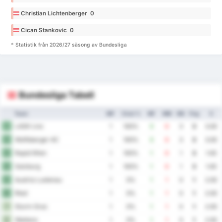
Christian Lichtenberger 0
Cican Stankovic 0
* Statistik från 2026/27 säsong av Bundesliga
Bundesliga Tabell
Team
MP
Vinst %
MF
MM
MS
Png
S
LASK Linz
1
1
100%
3
0
3
3
3.00
Wolfsberger AC
2
1
100%
3
0
3
3
3.00
Rapid Wien
3
1
100%
1
0
1
3
1.00
Salzburg
4
1
100%
1
0
1
3
1.00
Austria Lustenau
5
1
0%
1
1
0
1
2.00
Ried
6
1
0%
1
1
0
1
2.00
Sturm Graz
7
1
0%
1
1
0
1
2.00
Wattens
8
1
0%
1
1
0
1
2.00