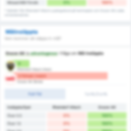
0%
100%
Missad Mål Försök
* Statistik från Rheindorf Altach:s poängrekord på hemmaplan och Grazer AK:s data
vid bortamatcher.
Målinsläppta
Vem kommer att släppa in mål?
Grazer AK
is
advantageous
i fråga om
Mål Insläppta
0
Rheindorf Altach (Hem)
3 Förlust / match
Grazer AK (Borta)
Full-Tid
1:a HL/2:a HL
Insläppta/Spel
Rheindorf Altach
Grazer AK
0%
100%
Över 0.5
0%
100%
Över 1.5