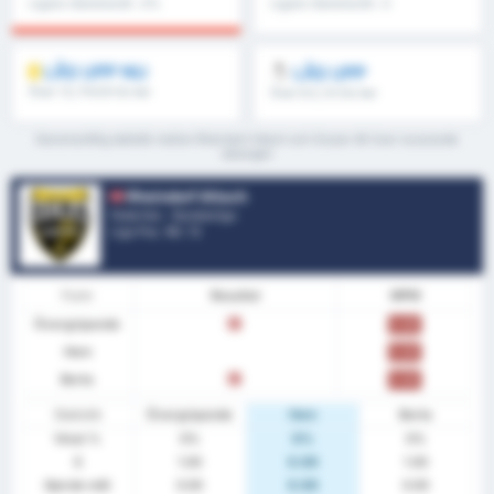
Ligans Genomsnitt : 0%
Ligans Genomsnitt : 0
LÅS UPP NU
LÅS UPP
Över 1.5, FH/2H & mer
Över 8.5, 9.5 & mer
Genomsnittlig statistik mellan Rheindorf Altach och Grazer AK över nuvarande
säsongen
Rheindorf Altach
Österrike - Bundesliga
Liga Pos.
10
/ 12
Form
Resultat
MPM
Övergripande
F
0.00
Hem
0.00
Borta
F
0.00
Statistik
Övergripande
Hem
Borta
Vinst %
0%
0%
0%
S
1.00
0.00
1.00
Gjorde mål
0.00
0.00
0.00