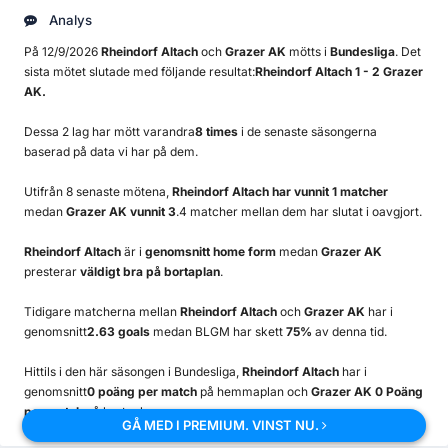
Analys
På 12/9/2026
Rheindorf Altach
och
Grazer AK
mötts i
Bundesliga
. Det
sista mötet slutade med följande resultat:
Rheindorf Altach 1 - 2 Grazer
AK.
Dessa 2 lag har mött varandra
8 times
i de senaste säsongerna
baserad på data vi har på dem.
Utifrån 8 senaste mötena,
Rheindorf Altach har vunnit 1 matcher
medan
Grazer AK vunnit 3
.4 matcher mellan dem har slutat i oavgjort.
Rheindorf Altach
är i
genomsnitt home form
medan
Grazer AK
presterar
väldigt bra på bortaplan
.
Tidigare matcherna mellan
Rheindorf Altach
och
Grazer AK
har i
genomsnitt
2.63 goals
medan BLGM har skett
75%
av denna tid.
Hittils i den här säsongen i Bundesliga,
Rheindorf Altach
har i
genomsnitt
0 poäng per match
på hemmaplan och
Grazer AK 0 Poäng
per match
på bortaplan.
GÅ MED I PREMIUM. VINST NU.