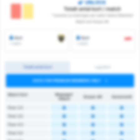
UNLOCK
Totalt antal kort / match
* Summan av bokningar per match mellan Rheindorf
Altach och Grazer AK
Kort
Kort
/ match
/ match
Totalt antal kort
Lag Kort
DATA FOR PREMIUM MEMBERS ONLY
Match Kort
Rheindorf
Grazer AK
Genomsnitt
Altach
Över 2.5
Över 3.5
Över 4.5
Över 5.5