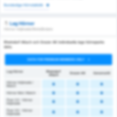
Bundesliga Hörnstatistik
Lag Hörnor
Hörnor intjänade/Motståndare
Rheindorf Altach och Grazer AK individuella lags hörnsparks
data.
DATA FOR PREMIUM MEMBERS ONLY
Lag Hörnor
Rheindorf
Grazer AK
Genomsnitt
Altach
Hörnor Intjänade /
Match
Hörnor Mot / Match
Över 2.5 - Hörnor
Intjänade
Över 3.5 - Hörnor
Intjänade