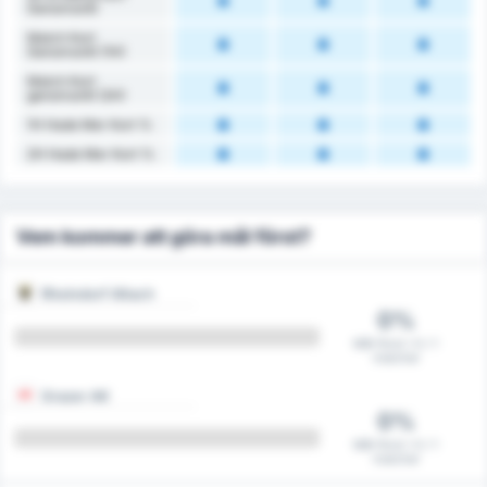
Genomsnitt
Match Kort
Genomsnitt (1H)
Match Kort
genomsnitt (2H)
1H Hade Mer Kort %
2H Hade Mer Kort %
Vem kommer att göra mål först?
Rheindorf Altach
0%
Mål först i 0 / 1
matcher
Grazer AK
0%
Mål först i 0 / 1
matcher