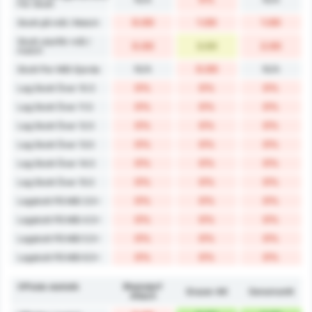
För Skott
0.00
1.00
1.00
Skott på mål / Match
Skott utanför mål /
0.00
3.00
2.00
match
N/A
0.00
N/A
Skott Per Mål Gjorda
0%
0%
0%
Lag Skott Över 10.5
0%
0%
0%
Lag Skott Över 11.5
0%
0%
0%
Lag Skott Över 12.5
0%
0%
0%
Lag Skott Över 13.5
0%
0%
0%
Lag Skott Över 14.5
0%
0%
0%
Lag Skott Över 15.5
0%
0%
0%
Lagskott På Mål 3.5+
0%
0%
0%
Lagskott På Mål 4.5+
0%
0%
0%
Lagskott På Mål 5.5+
0%
0%
0%
Lagskott På Mål 6.5+
Offside statistik
Rheindorf
Grazer AK
Genomsnitt
Altach