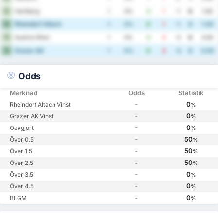
Hartberg
9
1
0%
0
1
-1
0
1.00
Rheindorf Altach
10
1
0%
0
1
-1
0
1.00
Austria Wien
11
1
0%
0
3
-3
0
3.00
Grazer AK
12
1
0%
0
3
-3
0
3.00
Odds
Marknad
Odds
Statistik
-
0
Rheindorf Altach Vinst
%
-
0
Grazer AK Vinst
%
-
0
Oavgjort
%
-
50
Över 0.5
%
-
50
Över 1.5
%
-
50
Över 2.5
%
-
0
Över 3.5
%
-
0
Över 4.5
%
-
0
BLGM
%