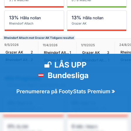
3 / 8 Matcher
6 / 8 Matcher
13%
13%
Hålla nollan
Hålla nollan
Rheindorf Altach
Grazer AK
Rheindorf Altach mot Grazer AK Tidigare resultat
9/5/2026
24/8/2
11/4/2026
1/11/2025
Grazer AK
2
Rheindorf Altach
1
Grazer AK
3
Rheindorf Altach
2
Graze
Grazer AK
0
Rheindorf Altach
1
LÅS UPP
Bundesliga
Alla Prognoser
- Rheindorf Altach mot Grazer AK
Prenumerera på FootyStats Premium
0%
0%
Över 2.5
Över 1.5
Ligans Genomsnitt : 0%
Ligans Genomsnitt : 0%
0%
0
BLGM
Mål / Match