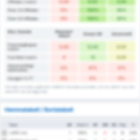
0.00
6.00
3.00
Offsides / match
0%
100%
50%
Över 2.5 Offsides
0%
100%
50%
Över 3.5 Offsides
Misc Statistik
Rheindorf
Grazer AK
Genomsnitt
Altach
Fouls begångna/
0.00
12.00
6.00
match
0
12
6.00
Foul Mot/ match
Genomsnittligt
0%
41%
21%
bollinnehav
0%
0%
0%
Oavgjort % FT
Viss data avrundas uppåt eller nedåt till närmaste procenttal, och kan därför vara lika
med 101% när de läggs ihop.
Hemmatabell / Bortatabell
Team
MP
Vinst %
MF
MM
MS
Png
S
LASK Linz
1
1
100%
3
0
3
3
3.00