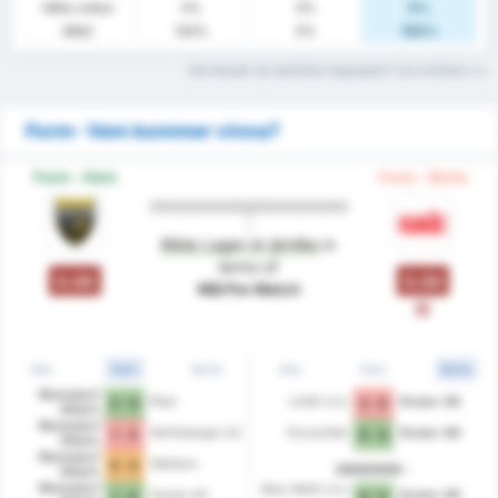
Hålla nollan
0%
0%
0%
MAG
100%
0%
100%
Vad betyder de statistiska begreppen? Läs Ordlistan
Form- Vem kommer vinna?
Form - Hem
Form - Borta
Båda Lagen är jämlika
in
terms of
0.00
0.00
Mål Per Match
F
Alla
Hem
Borta
Alla
Hem
Borta
Rheindorf
Ried
LASK Linz
Grazer AK
2 - 0
3 - 0
Altach
Rheindorf
Wolfsberger AC
Donaufeld
Grazer AK
1 - 4
0 - 4
Altach
Rheindorf
Wattens
0 - 0
2025/2026
Altach
Rheindorf
Blau-Weiß Linz
Grazer AK
Grazer AK
1 - 0
0 - 3