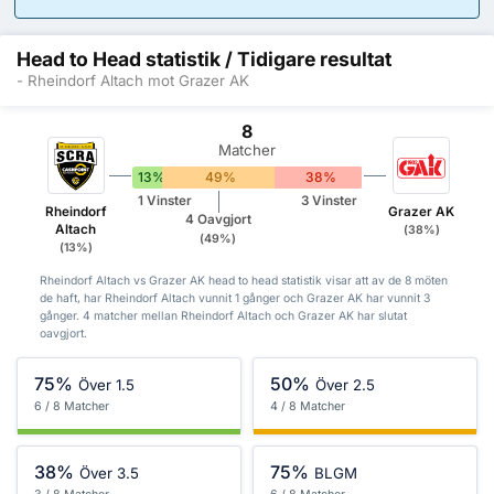
Head to Head statistik / Tidigare resultat
- Rheindorf Altach mot Grazer AK
8
Matcher
13%
49%
38%
1 Vinster
3 Vinster
Rheindorf
Grazer AK
4 Oavgjort
Altach
(38%)
(49%)
(13%)
Rheindorf Altach vs Grazer AK head to head statistik visar att av de 8 möten
de haft, har Rheindorf Altach vunnit 1 gånger och Grazer AK har vunnit 3
gånger. 4 matcher mellan Rheindorf Altach och Grazer AK har slutat
oavgjort.
75%
50%
Över 1.5
Över 2.5
6 / 8 Matcher
4 / 8 Matcher
38%
75%
Över 3.5
BLGM