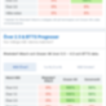
0%
100%
Över 2.5
0%
0%
Över 3.5
0%
0%
Hålla nollan
* Statistik för Rheindorf Altach:s insläppta mål på hemmaplan och Grazer AK:s data
vid bortamatcher.
Över 2.5 & BTTS Prognoser
Hur många mål i denna matchen?
Rheindorf Altach och Grazer AK över 0.5 ~ 4.5 och BTTS data.
Mål (Över)
1:a HL/2:a HL
Mål (Under)
Match Mål
Rheindorf
Grazer AK
Genomsnitt
Altach
0%
100%
50%
Över 0.5
0%
100%
50%
Över 1.5
0%
100%
50%
Över 2.5