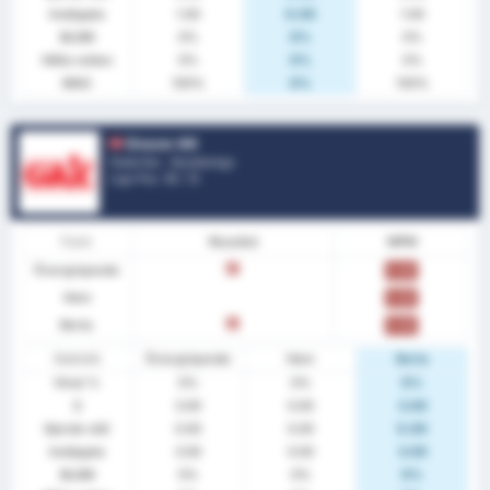
Insläppta
1.00
0.00
1.00
BLGM
0%
0%
0%
Hålla nollan
0%
0%
0%
MAG
100%
0%
100%
Grazer AK
Österrike - Bundesliga
Liga Pos.
12
/ 12
Form
Resultat
MPM
Övergripande
F
0.00
Hem
0.00
Borta
F
0.00
Statistik
Övergripande
Hem
Borta
Vinst %
0%
0%
0%
S
3.00
0.00
3.00
Gjorde mål
0.00
0.00
0.00
Insläppta
3.00
0.00
3.00
BLGM
0%
0%
0%