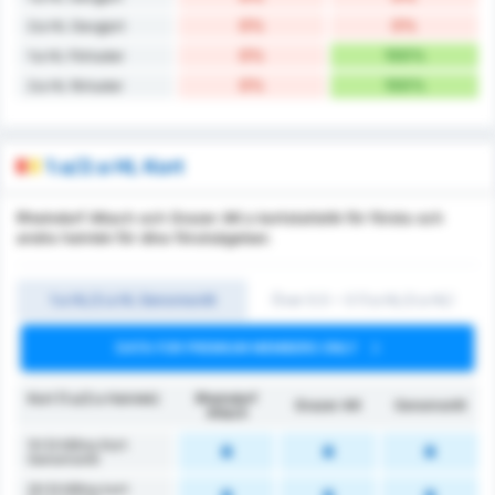
0%
0%
2:a HL Oavgjort
0%
100%
1:a HL Förluster
0%
100%
2:a HL förluster
1:a/2:a HL Kort
Rheindorf Altach och Grazer AK:s kortstatistik för första och
andra halvlek för dina förutsägelser.
1:a HL/2:a HL Genomsnitt
Över 0.5 ~ 3 (1:a HL/2:a HL)
DATA FOR PREMIUM MEMBERS ONLY
Kort (1:a/2:a Halvlek)
Rheindorf
Grazer AK
Genomsnitt
Altach
1H Erhållna Kort
Genomsnitt
2H Erhållna kort