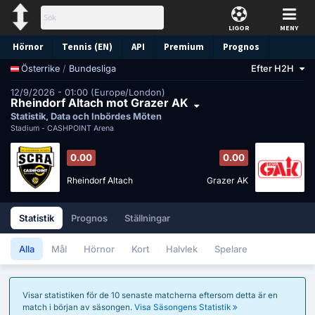
LIGOR
MENY
Hörnor
Tennis (EN)
API
Premium
Prognos
/
Bundesliga
Efter H2H
Österrike
12/9/2026 - 01:00 (Europe/London)
Rheindorf Altach mot Grazer AK
Statistik, Data och Inbördes Möten
Stadium -
CASHPOINT Arena
0.00
0.00
Rheindorf Altach
Grazer AK
Statistik
Prognos
Ställningar
Alla
Mål
Hörnor
Kort
Halvlek
Spelare
Visar statistiken för de 10 senaste matcherna eftersom detta är en
match i början av säsongen.
Visa Säsongens Statistik