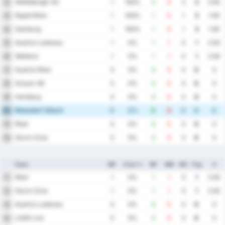
Wolfsberger AC
2
1
100%
3
0
3
3
3.00
Rapid Wien
3
1
100%
1
0
1
3
1.00
Salzburg
4
1
100%
1
0
1
3
1.00
Austria Lustenau
5
1
0%
1
1
0
1
2.00
Wattens
6
1
0%
1
1
0
1
2.00
Austria Wien
7
0
0%
0
0
0
0
0
Grazer AK
8
0
0%
0
0
0
0
0
Hartberg
9
0
0%
0
0
0
0
0
Rheindorf Altach
10
0
0%
0
0
0
0
0
Ried
11
0
0%
0
0
0
0
0
Sturm Graz
12
0
0%
0
0
0
0
0
Team
MP
Vinst %
MF
MM
MS
Png
S
Ried
1
1
0%
1
1
0
1
2.00
Sturm Graz
2
1
0%
1
1
0
1
2.00
Austria Lustenau
3
0
0%
0
0
0
0
0
LASK Linz
4
0
0%
0
0
0
0
0