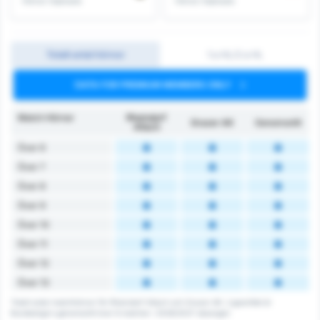
Hörnor Intjänade
Hörnor Intjänade
Totalt antal hörnor
1:a HL/2:a HL
DATA FOR PREMIUM MEMBERS ONLY
Match Hörnor
Rheindorf
Grazer AK
Genomsnitt
Altach
Över 6
Över 7
Över 8
Över 9
Över 10
Över 11
Över 12
Över 13
Totalt antal matchhörnor för Rheindorf Altach och Grazer AK. Ligasnittet är
Bundesliga's genomsnitt över 6 matcher i 2026/2027 säsongen