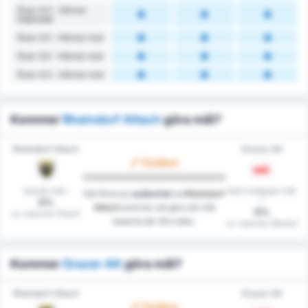
Över 4.5 - Hörnor
Intjänade
Över 2.5 - Hörnor mot
Över 3.5 - Hörnor mot
Över 4.5 - Hörnor mot
Kommer
Rheindorf Altach
göra mål?
Rheindorf Altach
Grazer AK
Osäker
Gjorde mål i
Noll insläppta mål
Det finns en
osäkerhet
om
Rheindorf
i
0%
Altach
kommer att göra ett mål
0%
av matcher (Hem)
baserat på våra data.
av matcher (Borta)
Kommer
Grazer AK
göra mål?
Rheindorf Altach
Grazer AK
Osäker