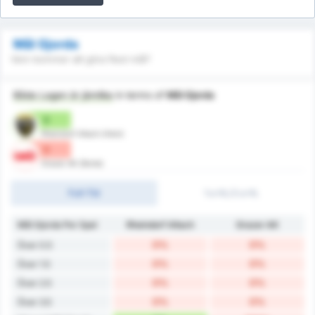
Mål Gjorda
Vem kommer att göra flest mål?
Båda Lagen är jämlika
in terms of
Mål Gjorda
0
Rheindorf Altach (Hem)
0
Grazer AK (Borta)
Full-Tid
1:a HL/2:a HL
Mål Gjorda Per Spel
Rheindorf Altach
Grazer AK
0%
0%
Över 0.5
0%
0%
Över 1.5
0%
0%
Över 2.5
0%
0%
Över 3.5