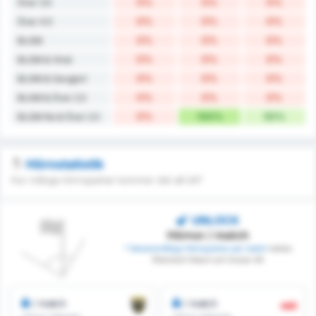
0%
0%
0%
Över 3.5
0%
0%
0%
Över 4.5
0%
0%
0%
BLGM
0%
0%
0%
BLGM & Vinst
0%
0%
0%
BLGM & Oavgjort
0%
0%
0%
BLGM & Över 2.5
0%
100%
50%
BLGM No & Över 2.5
Hörnstatistik
Hur många hörnsparkar kommer det att bli?
UNLOCK
Hörnor / match
* Genomsnittliga Hörnsparkar per match
mellan
Rheindorf Altach och Grazer AK
/ match
/ match