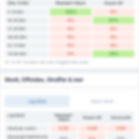
Efter 15 Min'
Rheindorf Altach
Grazer AK
100%
0%
0-15 Min'
0%
67%
16-30 Min'
0%
0%
31-45 Min'
0%
0%
46-60 Min'
0%
0%
61-75 Min'
0%
33%
76-90 Min'
45' och 90' inkluderar mål under tilläggstid efter skada.
Skott, Offsides, Straffar & mer
Lag Skott
Match Skott
Lag Skott
Rheindorf
Grazer AK
Genomsnitt
Altach
0.00
4.00
2.00
Skott per match
Konverteringsfrekvens
N/A
0%
N/A