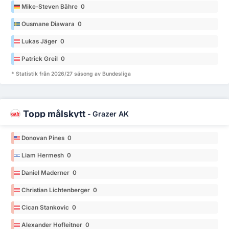
Mike-Steven Bähre 0
Ousmane Diawara 0
Lukas Jäger 0
Patrick Greil 0
* Statistik från 2026/27 säsong av Bundesliga
Topp målskytt
-
Grazer AK
Donovan Pines 0
Liam Hermesh 0
Daniel Maderner 0
Christian Lichtenberger 0
Cican Stankovic 0
Alexander Hofleitner 0