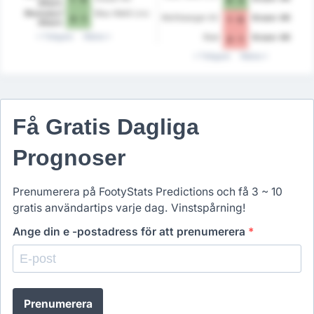
Altach
Rheindorf
Blau-Weiß Linz
Wolfsberger AC
Grazer AK
3 - 1
1 - 0
Altach
Tidigare
Nästa
Ried
Grazer AK
2 - 1
Tidigare
Nästa
Få Gratis Dagliga
Prognoser
Prenumerera på FootyStats Predictions och få 3 ~ 10
gratis användartips varje dag. Vinstspårning!
Ange din e -postadress för att prenumerera
*
Prenumerera