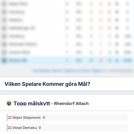
Rapid Wien
5
0
0%
0
0
0
0
0
Salzburg
6
0
0%
0
0
0
0
0
Wattens
7
0
0%
0
0
0
0
0
Wolfsberger AC
8
0
0%
0
0
0
0
0
Hartberg
9
1
0%
0
1
-1
0
1.00
Rheindorf Altach
10
1
0%
0
1
-1
0
1.00
Austria Wien
11
1
0%
0
3
-3
0
3.00
Grazer AK
12
1
0%
0
3
-3
0
3.00
*
Bundesliga Hemma Tabellet och Borta Tabeller
är också tillgängliga.
Vilken Spelare Kommer göra Mål?
Topp målskytt
-
Rheindorf Altach
Dejan Stojanovic 0
Vesel Demaku 0