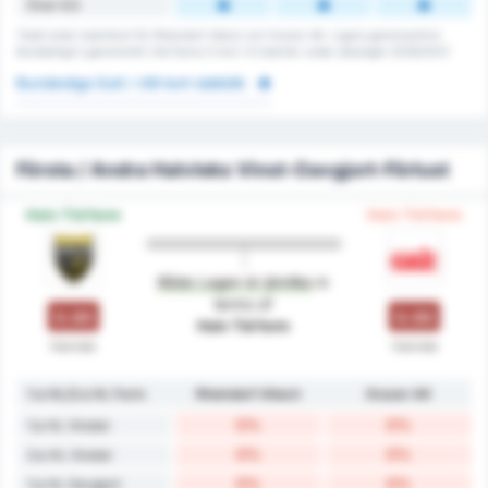
Över 6.5
Totalt antal matchkort för Rheindorf Altach och Grazer AK. Ligans genomsnitt är
Bundesliga's genomsnitt. Det fanns 0 kort i 6 matcher under säsongen 2026/2027.
Bundesliga Gult / rött kort statistik
Första / Andra Halvleks Vinst-Oavgjort-Förlust
Halv Tid form
Halv Tid form
Båda Lagen är jämlika
in
terms of
0.00
0.00
Halv Tid form
Halvlek
Halvlek
1:a HL/2:a HL Form
Rheindorf Altach
Grazer AK
0%
0%
1:a HL Vinster
0%
0%
2:a HL Vinster
0%
0%
1:a HL Oavgjort