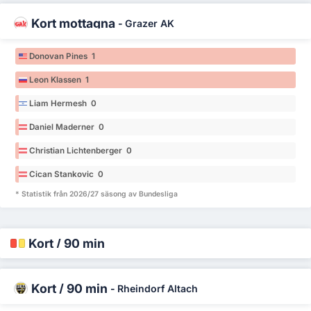
Kort mottagna
-
Grazer AK
Donovan Pines 1
Leon Klassen 1
Liam Hermesh 0
Daniel Maderner 0
Christian Lichtenberger 0
Cican Stankovic 0
* Statistik från 2026/27 säsong av Bundesliga
Kort / 90 min
Kort / 90 min
-
Rheindorf Altach