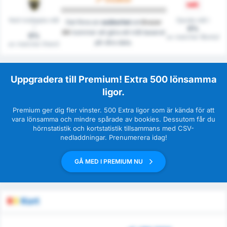
Noll insläppta mål
Gjorde mål i
Det finns en
osäkerhet
om
Grazer
i
0%
AK
kommer att göra ett mål baserat
0%
av matcher (Borta)
på våra data.
av matcher (Hem)
Uppgradera till Premium! Extra 500 lönsamma
ligor.
Premium ger dig fler vinster. 500 Extra ligor som är kända för att
vara lönsamma och mindre spårade av bookies. Dessutom får du
hörnstatistik och kortstatistik tillsammans med CSV-
nedladdningar. Prenumerera idag!
GÅ MED I PREMIUM NU
Kort