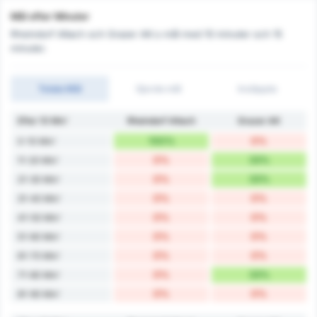
Mål efter Minuter
Rheindorf Altach och Grazer AK:s mål med 10 minuter och 15
minuter.
Totala Mål
Gjorde mål
Insläppta
Efter 10 Min'
Rheindorf Altach
Grazer AK
100%
0%
0-10 Min'
0%
33%
11-20 Min'
0%
33%
21-30 Min'
0%
0%
31-40 Min'
0%
0%
41-50 Min'
0%
0%
51-60 Min'
0%
0%
61-70 Min'
0%
33%
71-80 Min'
0%
0%
81-90 Min'