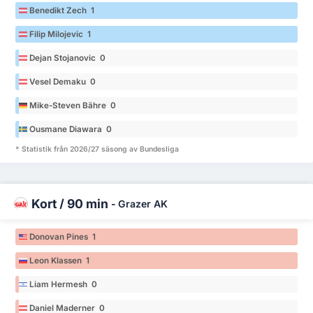
Benedikt Zech 1
Filip Milojevic 1
Dejan Stojanovic 0
Vesel Demaku 0
Mike-Steven Bähre 0
Ousmane Diawara 0
* Statistik från 2026/27 säsong av Bundesliga
Kort / 90 min
-
Grazer AK
Donovan Pines 1
Leon Klassen 1
Liam Hermesh 0
Daniel Maderner 0