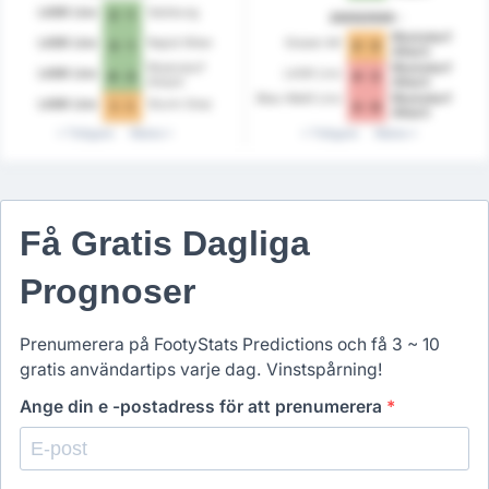
LASK Linz
Salzburg
2 - 1
2025/2026
Rheindorf
LASK Linz
Rapid Wien
Grazer AK
3 - 1
2 - 2
Altach
Rheindorf
Rheindorf
LASK Linz
LASK Linz
4 - 2
4 - 2
Altach
Altach
Blau-Weiß Linz
Rheindorf
LASK Linz
Sturm Graz
1 - 1
3 - 0
Altach
Tidigare
Nästa
Tidigare
Nästa
Få Gratis Dagliga
Prognoser
Prenumerera på FootyStats Predictions och få 3 ~ 10
gratis användartips varje dag. Vinstspårning!
Ange din e -postadress för att prenumerera
*