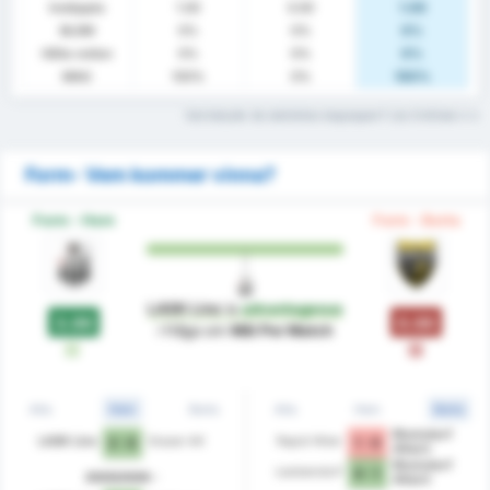
Insläppta
1.00
0.00
1.00
BLGM
0%
0%
0%
Hålla nollan
0%
0%
0%
MAG
100%
0%
100%
Vad betyder de statistiska begreppen? Läs Ordlistan
Form- Vem kommer vinna?
Form - Hem
Form - Borta
LASK Linz
is
advantageous
3.00
0.00
i fråga om
Mål Per Match
V
F
Alla
Hem
Borta
Alla
Hem
Borta
Rheindorf
LASK Linz
Grazer AK
Rapid Wien
3 - 0
1 - 0
Altach
Rheindorf
Leobendorf
0 - 1
2025/2026
Altach