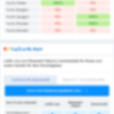
100%
0%
2:a HL Vinster
0%
0%
1:a HL Oavgjort
0%
100%
2:a HL Oavgjort
0%
100%
1:a HL Förluster
0%
0%
2:a HL förluster
1:a/2:a HL Kort
LASK Linz och Rheindorf Altach:s kortstatistik för första och
andra halvlek för dina förutsägelser.
1:a HL/2:a HL Genomsnitt
Över 0.5 ~ 3 (1:a HL/2:a HL)
DATA FOR PREMIUM MEMBERS ONLY
Kort (1:a/2:a Halvlek)
Rheindorf
LASK Linz
Genomsnitt
Altach
1H Erhållna Kort