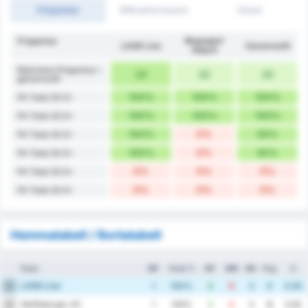
Frisparkar
Målvaktsutspark
Inkast
Frisparkar
Rheindorf
LASK Linz
Genomsnitt
Altach
Matchens frisparkar i
24
22
23
genomsnitt
100%
100%
100%
FK Total 20.5+
100%
100%
100%
FK Total 20.5+
100%
0%
50%
FK Total 20.5+
100%
0%
50%
FK Total 20.5+
0%
0%
0%
FK Total 20.5+
0%
0%
0%
FK Total 20.5+
Hemmatabell / Bortatabell
Team
MP
Vinst %
MF
MM
MS
Png
S
LASK Linz
1
1
100%
3
0
3
3
3.00
Wolfsberger AC
2
1
100%
3
0
3
3
3.00