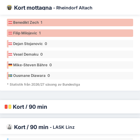
Kort mottagna
-
Rheindorf Altach
Benedikt Zech 1
Filip Milojevic 1
Dejan Stojanovic 0
Vesel Demaku 0
Mike-Steven Bähre 0
Ousmane Diawara 0
* Statistik från 2026/27 säsong av Bundesliga
Kort / 90 min
Kort / 90 min
-
LASK Linz