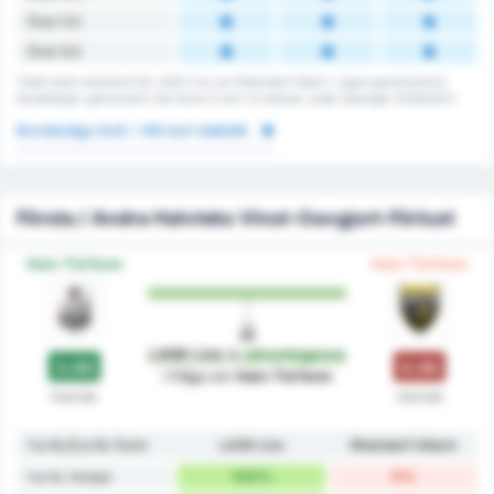
Över 5.5
Över 6.5
Totalt antal matchkort för LASK Linz och Rheindorf Altach. Ligans genomsnitt är
Bundesliga's genomsnitt. Det fanns 0 kort i 6 matcher under säsongen 2026/2027.
Bundesliga Gult / rött kort statistik
Första / Andra Halvleks Vinst-Oavgjort-Förlust
Halv Tid form
Halv Tid form
LASK Linz
is
advantageous
3.00
0.00
i fråga om
Halv Tid form
Halvlek
Halvlek
1:a HL/2:a HL Form
LASK Linz
Rheindorf Altach
100%
0%
1:a HL Vinster