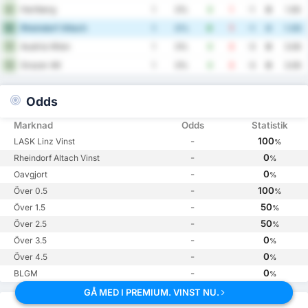
Hartberg
9
1
0%
0
1
-1
0
1.00
Rheindorf Altach
10
1
0%
0
1
-1
0
1.00
Austria Wien
11
1
0%
0
3
-3
0
3.00
Grazer AK
12
1
0%
0
3
-3
0
3.00
Odds
Marknad
Odds
Statistik
-
100
LASK Linz Vinst
%
-
0
Rheindorf Altach Vinst
%
-
0
Oavgjort
%
-
100
Över 0.5
%
-
50
Över 1.5
%
-
50
Över 2.5
%
-
0
Över 3.5
%
-
0
Över 4.5
%
-
0
BLGM
%
GÅ MED I PREMIUM. VINST NU.