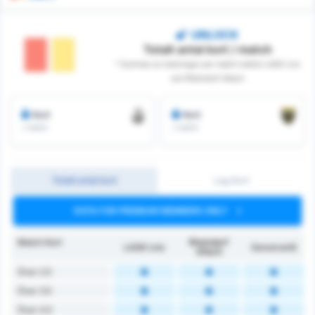
UNLOCK
Totalt antal kort / match
* Summan av bokningar per match mellan LASK Linz
och Rheindorf Altach
Kort
Kort
/ match
/ match
Totalt antal kort
Lag Kort
DATA FOR PREMIUM MEMBERS ONLY
Match Kort
Rheindorf
LASK Linz
Genomsnitt
Altach
Över 2.5
Över 3.5
Över 4.5