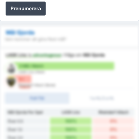
Prenumerera
Mål Gjorda
Vem kommer att göra flest mål?
LASK Linz
is
advantageous
i fråga om
Mål Gjorda
3 Mål / Match
LASK Linz (Hem)
0 /
Rheindorf Altach (Borta)
match
Full-Tid
1:a HL/2:a HL
Mål Gjorda Per Spel
LASK Linz
Rheindorf Altach
100%
0%
Över 0.5
100%
0%
Över 1.5
100%
0%
Över 2.5