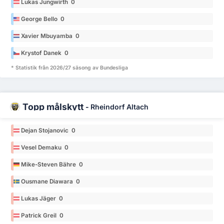
Lukas Jungwirth 0
George Bello 0
Xavier Mbuyamba 0
Krystof Danek 0
* Statistik från 2026/27 säsong av Bundesliga
Topp målskytt
-
Rheindorf Altach
Dejan Stojanovic 0
Vesel Demaku 0
Mike-Steven Bähre 0
Ousmane Diawara 0
Lukas Jäger 0
Patrick Greil 0