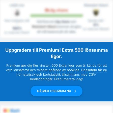
LASK Linz
Rheindorf Altach
Låg chans
Noll insläppta mål
Gjorde mål i
Det finns en
Låg chans
som
i
0%
Rheindorf Altach
kommer att göra
100%
av matcher (Borta)
ett mål baserat på vår data.
av matcher (Hem)
Uppgradera till Premium! Extra 500 lönsamma
ligor.
Premium ger dig fler vinster. 500 Extra ligor som är kända för att
vara lönsamma och mindre spårade av bookies. Dessutom får du
hörnstatistik och kortstatistik tillsammans med CSV-
nedladdningar. Prenumerera idag!
GÅ MED I PREMIUM NU
Kort