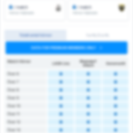
/ match
/ match
Hörnor Intjänade
Hörnor Intjänade
Totalt antal hörnor
1:a HL/2:a HL
DATA FOR PREMIUM MEMBERS ONLY
Match Hörnor
Rheindorf
LASK Linz
Genomsnitt
Altach
Över 6
Över 7
Över 8
Över 9
Över 10
Över 11
Över 12
Över 13