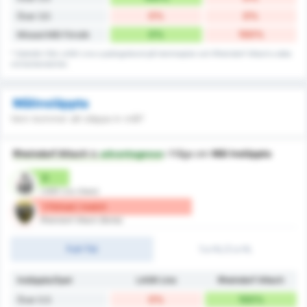
0%
0%
Över 3.5
0%
100%
Missad Mål Försök
* Statistik från LASK Linz:s poängrekord på hemmaplan och Rheindorf Altach:s data
vid bortamatcher.
Målinsläppta
Vem kommer att släppa in mål?
Rheindorf Altach
is
advantageous
i fråga om
Mål Insläppta
0
LASK Linz (Hem)
1 Förlust / match
Rheindorf Altach (Borta)
Full-Tid
1:a HL/2:a HL
Insläppta/Spel
LASK Linz
Rheindorf Altach
0%
100%
Över 0.5