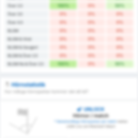
100%
0%
50%
Över 2.5
0%
0%
0%
Över 3.5
0%
0%
0%
Över 4.5
0%
0%
0%
BLGM
0%
0%
0%
BLGM & Vinst
0%
0%
0%
BLGM & Oavgjort
0%
0%
0%
BLGM & Över 2.5
100%
0%
50%
BLGM No & Över 2.5
Hörnstatistik
Hur många hörnsparkar kommer det att bli?
UNLOCK
Hörnor / match
* Genomsnittliga Hörnsparkar per match
mellan
LASK Linz och Rheindorf Altach