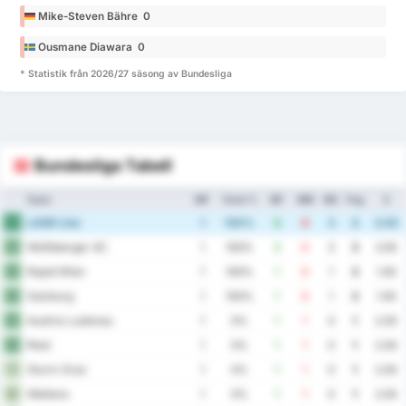
Mike-Steven Bähre 0
Ousmane Diawara 0
* Statistik från 2026/27 säsong av Bundesliga
Bundesliga Tabell
Team
MP
Vinst %
MF
MM
MS
Png
S
LASK Linz
1
1
100%
3
0
3
3
3.00
Wolfsberger AC
2
1
100%
3
0
3
3
3.00
Rapid Wien
3
1
100%
1
0
1
3
1.00
Salzburg
4
1
100%
1
0
1
3
1.00
Austria Lustenau
5
1
0%
1
1
0
1
2.00
Ried
6
1
0%
1
1
0
1
2.00
Sturm Graz
7
1
0%
1
1
0
1
2.00
Wattens
8
1
0%
1
1
0
1
2.00