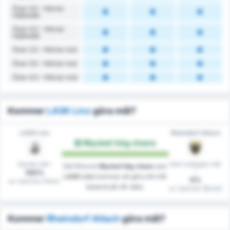
Över 3.5 - Hörnor
Intjänade
Över 4.5 - Hörnor
Intjänade
Över 2.5 - Hörnor mot
Över 3.5 - Hörnor mot
Över 4.5 - Hörnor mot
Kommer
LASK Linz
göra mål?
LASK Linz
Rheindorf Altach
Mycket hög chans
Gjorde mål i
Noll insläppta mål
Det finns en
Mycket hög chans
som
i
100%
LASK Linz
kommer att göra ett mål
0%
av matcher (Hem)
baserat på vår data.
av matcher (Borta)
Kommer
Rheindorf Altach
göra mål?