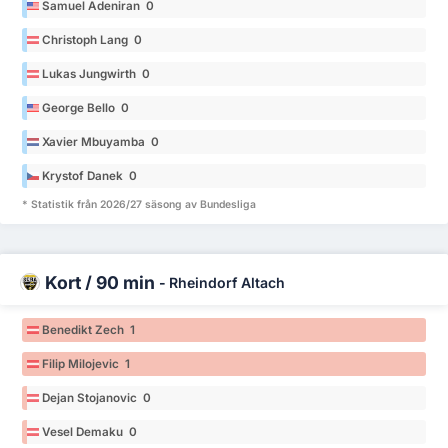
Samuel Adeniran 0
Christoph Lang 0
Lukas Jungwirth 0
George Bello 0
Xavier Mbuyamba 0
Krystof Danek 0
* Statistik från 2026/27 säsong av Bundesliga
Kort / 90 min
-
Rheindorf Altach
Benedikt Zech 1
Filip Milojevic 1
Dejan Stojanovic 0
Vesel Demaku 0