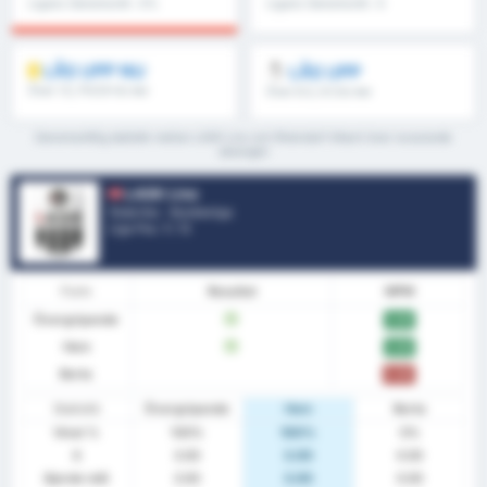
Ligans Genomsnitt : 0%
Ligans Genomsnitt : 0
LÅS UPP NU
LÅS UPP
Över 1.5, FH/2H & mer
Över 8.5, 9.5 & mer
Genomsnittlig statistik mellan LASK Linz och Rheindorf Altach över nuvarande
säsongen
LASK Linz
Österrike - Bundesliga
Liga Pos.
1
/ 12
Form
Resultat
MPM
Övergripande
V
3.00
Hem
V
3.00
Borta
0.00
Statistik
Övergripande
Hem
Borta
Vinst %
100%
100%
0%
S
3.00
3.00
0.00
Gjorde mål
3.00
3.00
0.00