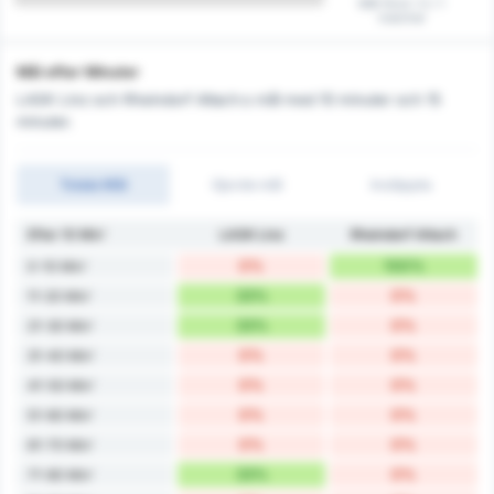
Mål först i 0 / 1
matcher
Mål efter Minuter
LASK Linz och Rheindorf Altach:s mål med 10 minuter och 15
minuter.
Totala Mål
Gjorde mål
Insläppta
Efter 10 Min'
LASK Linz
Rheindorf Altach
0%
100%
0-10 Min'
33%
0%
11-20 Min'
33%
0%
21-30 Min'
0%
0%
31-40 Min'
0%
0%
41-50 Min'
0%
0%
51-60 Min'
0%
0%
61-70 Min'
33%
0%
71-80 Min'