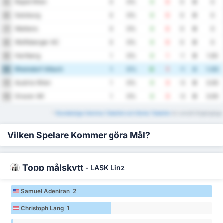
Rapid Wien
5
0
0%
0
0
0
0
0
Salzburg
6
0
0%
0
0
0
0
0
Wattens
7
0
0%
0
0
0
0
0
Wolfsberger AC
8
0
0%
0
0
0
0
0
Hartberg
9
1
0%
0
1
-1
0
1.00
Rheindorf Altach
10
1
0%
0
1
-1
0
1.00
Austria Wien
11
1
0%
0
3
-3
0
3.00
Grazer AK
12
1
0%
0
3
-3
0
3.00
*
Bundesliga Hemma Tabellet och Borta Tabeller
är också tillgängliga.
Vilken Spelare Kommer göra Mål?
Topp målskytt
-
LASK Linz
Samuel Adeniran 2
Christoph Lang 1