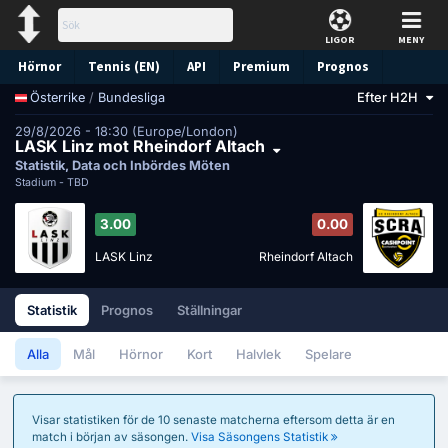
LIGOR
MENY
Hörnor
Tennis (EN)
API
Premium
Prognos
/
Bundesliga
Efter H2H
Österrike
29/8/2026 - 18:30 (Europe/London)
LASK Linz mot Rheindorf Altach
Statistik, Data och Inbördes Möten
Stadium -
TBD
3.00
0.00
LASK Linz
Rheindorf Altach
Statistik
Prognos
Ställningar
Alla
Mål
Hörnor
Kort
Halvlek
Spelare
Visar statistiken för de 10 senaste matcherna eftersom detta är en
match i början av säsongen.
Visa Säsongens Statistik