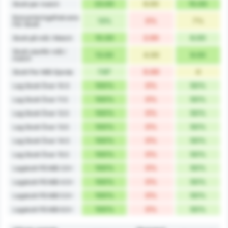
23.00
6.00
15.00
Skott per match
Konverteringsfrekvens
13%
0%
7%
För Skott
10.00
2.00
6.00
Skott på mål / Match
Skott utanför mål /
13.00
4.00
9.00
match
7.67
0.00
4
Skott Per Mål Gjorda
100%
0%
50%
Lag Skott Över 10.5
100%
0%
50%
Lag Skott Över 11.5
100%
0%
50%
Lag Skott Över 12.5
100%
0%
50%
Lag Skott Över 13.5
100%
0%
50%
Lag Skott Över 14.5
100%
0%
50%
Lag Skott Över 15.5
100%
0%
50%
Lagskott På Mål 3.5+
100%
0%
50%
Lagskott På Mål 4.5+
100%
0%
50%
Lagskott På Mål 5.5+
100%
0%
50%
Lagskott På Mål 6.5+