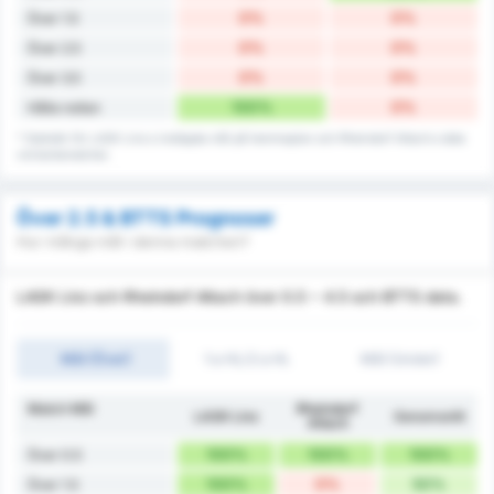
0%
0%
Över 1.5
0%
0%
Över 2.5
0%
0%
Över 3.5
100%
0%
Hålla nollan
* Statistik för LASK Linz:s insläppta mål på hemmaplan och Rheindorf Altach:s data
vid bortamatcher.
Över 2.5 & BTTS Prognoser
Hur många mål i denna matchen?
LASK Linz och Rheindorf Altach över 0.5 ~ 4.5 och BTTS data.
Mål (Över)
1:a HL/2:a HL
Mål (Under)
Match Mål
Rheindorf
LASK Linz
Genomsnitt
Altach
100%
100%
100%
Över 0.5
100%
0%
50%
Över 1.5