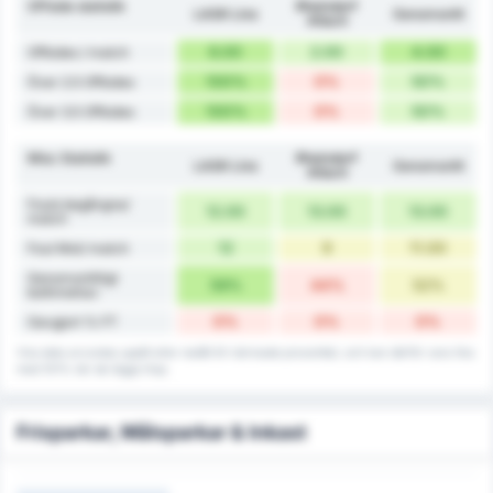
Offside statistik
Rheindorf
LASK Linz
Genomsnitt
Altach
6.00
2.00
4.00
Offsides / match
100%
0%
50%
Över 2.5 Offsides
100%
0%
50%
Över 3.5 Offsides
Misc Statistik
Rheindorf
LASK Linz
Genomsnitt
Altach
Fouls begångna/
12.00
13.00
13.00
match
12
9
11.00
Foul Mot/ match
Genomsnittligt
59%
44%
52%
bollinnehav
0%
0%
0%
Oavgjort % FT
Viss data avrundas uppåt eller nedåt till närmaste procenttal, och kan därför vara lika
med 101% när de läggs ihop.
Frisparkar, Målsparkar & Inkast