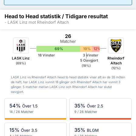
Head to Head statistik / Tidigare resultat
- LASK Linz mot Rheindorf Altach
26
Matcher
69%
19%
12%
18 Vinster
3 Vinster
LASK Linz
Rheindorf
5 Oavgjort
Altach
(69%)
(19%)
(12%)
LASK Linz vs Rheindorf Altach head to head statistik visar att av de 26 möten
de haft, har LASK Linz vunnit 18 gånger och Rheindorf Altach har vunnit 3
gånger. 5 matcher mellan LASK Linz och Rheindorf Altach har slutat
oavgjort.
54%
35%
Över 1.5
Över 2.5
14 / 26 Matcher
9 / 26 Matcher
15%
35%
Över 3.5
BLGM