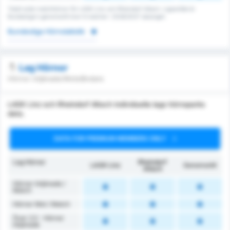
Totalt antal matchhörnor för LASK Linz och Rheindorf Altach. Ligasnittet är
Bundesliga's genomsnitt över 6 matcher i 2026/2027 säsongen
Bundesliga Hörnstatistik
Lag Hörnor
Hörnor intjänade/Motståndare
LASK Linz och Rheindorf Altach individuella lags hörnsparks
data.
DATA FOR PREMIUM MEMBERS ONLY
Lag Hörnor
Rheindorf
LASK Linz
Genomsnitt
Altach
Hörnor Intjänade /
Match
Hörnor Mot / Match
Över 2.5 - Hörnor
Intjänade