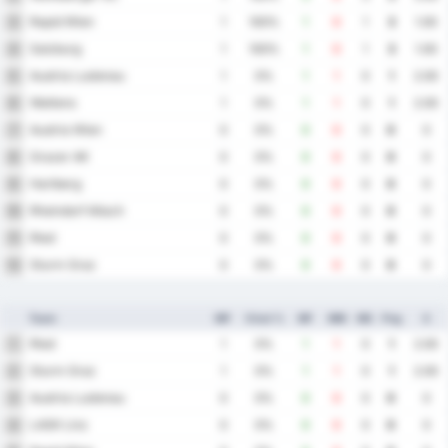
Rapid Wien
3
1
100%
1
0
1
3
1.00
Salzburg
4
1
100%
1
0
1
3
1.00
Austria Lustenau
5
1
0%
1
1
0
1
2.00
Wattens
6
1
0%
1
1
0
1
2.00
Austria Wien
7
0
0%
0
0
0
0
0
Grazer AK
8
0
0%
0
0
0
0
0
Hartberg
9
0
0%
0
0
0
0
0
Rheindorf Altach
10
0
0%
0
0
0
0
0
Ried
11
0
0%
0
0
0
0
0
Sturm Graz
12
0
0%
0
0
0
0
0
Team
MP
Vinst %
MF
MM
MS
Png
S
Ried
1
1
0%
1
1
0
1
2.00
Sturm Graz
2
1
0%
1
1
0
1
2.00
Austria Lustenau
3
0
0%
0
0
0
0
0
LASK Linz
4
0
0%
0
0
0
0
0