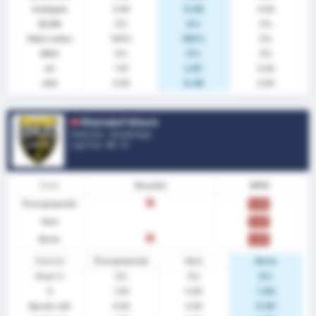
Insläppta
0.00
0.00
0.00
BLGM
0%
0%
0%
Hålla nollan
100%
100%
0%
MAG
0%
0%
0%
xG
1.67
2.67
0.00
xGA
0.00
0.48
0.00
Rheindorf Altach
Österrike - Bundesliga
Liga Pos.
10
/ 12
Form
Resultat
MPM
Övergripande
F
0.00
Hem
0.00
Borta
F
0.00
Statistik
Övergripande
Hem
Borta
Vinst %
0%
0%
0%
S
1.00
0.00
1.00
Gjorde mål
0.00
0.00
0.00