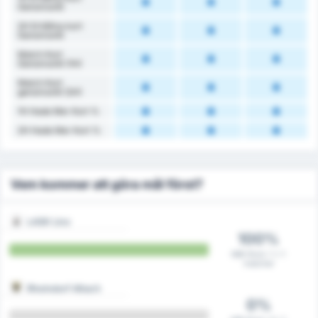
Genomsnitt
2H Erhållna kort
Genomsnitt
Match Kort
Genomsnitt (1H)
Match Kort
genomsnitt (2H)
1H Hade Mer Kort %
2H Hade Mer Kort %
Vem kommer att göra mål först?
LASK Linz
100%
Mål först i 1 / 1
matcher
Rheindorf Altach
0%