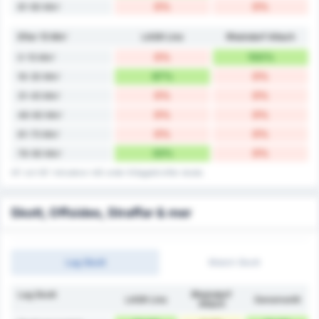
0%
0%
81-90 Min'
Efter 15 Min'
LASK Linz
Rheindorf Altach
0%
100%
0-15 Min'
67%
0%
16-30 Min'
0%
0%
31-45 Min'
0%
0%
46-60 Min'
0%
0%
61-75 Min'
33%
0%
76-90 Min'
45' och 90' inkluderar mål under tilläggstid efter skada.
Skott, Offsides, Straffar & mer
Lag Skott
Match Skott
Lag Skott
Rheindorf
LASK Linz
Genomsnitt
Altach