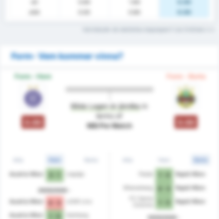
xG
0.84
1.84
0.00
xGA
0.00
0.80
0.00
Vad betyder de statistiska begreppen? Läs Ordlistan
Form- Vem kommer vinna?
Form - Hem
Form - Borta
Båda Lagen är jämlika
in
terms of
0.00
0.00
Mål Per Match
Alla
Hem
Borta
Alla
Hem
Borta
Austria Wien
Liepāja
Paide
Rapid Wien
3 - 1
1 - 4
Wienerberg
Rapid Wien
0 - 3
2025/2026
FC Santa
Rapid Wien
Austria Wien
LASK Linz
1 - 3
0 - 3
Coloma
Austria Wien
Hartberg
1 - 0
2025/2026