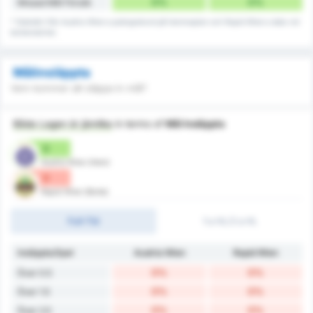
0%
0%
Missad Mål Försök
* Statistik från Austria Wien:s poängrekord på hemmaplan och Rapid Wien:s data vid
bortamatcher.
Målinsläppta
Vem kommer att släppa in mål?
Båda Lagen är jämlika
in terms of
Mål Insläppta
0
Austria Wien (Hem)
0
Rapid Wien (Borta)
Full-Tid
1:a HL/2:a HL
Insläppta/Spel
Austria Wien
Rapid Wien
0%
0%
Över 0.5
0%
0%
Över 1.5
0%
0%
Över 2.5