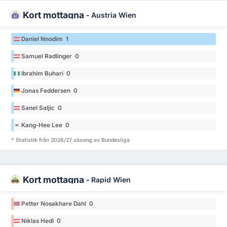
Kort mottagna
-
Austria Wien
Daniel Nnodim 1
Samuel Radlinger 0
Ibrahim Buhari 0
Jonas Feddersen 0
Sanel Saljic 0
Kang-Hee Lee 0
* Statistik från 2026/27 säsong av Bundesliga
Kort mottagna
-
Rapid Wien
Petter Nosakhare Dahl 0
Niklas Hedl 0