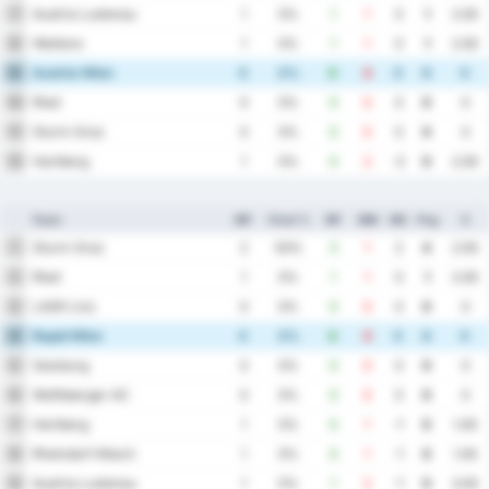
Austria Lustenau
7
1
0%
1
1
0
1
2.00
Wattens
8
1
0%
1
1
0
1
2.00
Austria Wien
9
0
0%
0
0
0
0
0
Ried
10
0
0%
0
0
0
0
0
Sturm Graz
11
0
0%
0
0
0
0
0
Hartberg
12
1
0%
0
2
-2
0
2.00
Team
MP
Vinst %
MF
MM
MS
Png
S
Sturm Graz
1
2
50%
3
1
2
4
2.00
Ried
2
1
0%
1
1
0
1
2.00
LASK Linz
3
0
0%
0
0
0
0
0
Rapid Wien
4
0
0%
0
0
0
0
0
Salzburg
5
0
0%
0
0
0
0
0
Wolfsberger AC
6
0
0%
0
0
0
0
0
Hartberg
7
1
0%
0
1
-1
0
1.00
Rheindorf Altach
8
1
0%
0
1
-1
0
1.00
Austria Lustenau
9
1
0%
1
2
-1
0
3.00