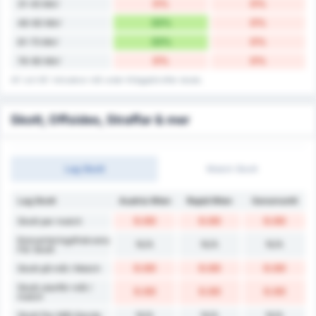
0%
0%
31-45 Min'
33%
0%
46-60 Min'
33%
0%
61-75 Min'
0%
0%
76-90 Min'
45' och 90' inkluderar mål under tilläggstid efter skada.
Skott, Offsides, Straffar & mer
Lag Skott
Match Skott
Lag Skott
Austria Wien
Rapid Wien
Genomsnitt
0.00
0.00
0.00
Skott per match
Konverteringsfrekvens
N/A
N/A
N/A
För Skott
0.00
0.00
0.00
Skott på mål / Match
Skott utanför mål /
0.00
0.00
0.00
match
N/A
N/A
N/A
Skott Per Mål Gjorda