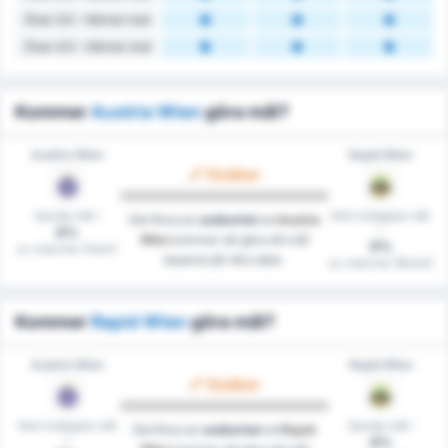
Över 3.5 - Hörnor mot
Över 4.5 - Hörnor mot
Kommer
Austria Wien
göra mål?
Austria Wien
Rapid Wien
Osäker
Gjorde mål i
Noll insläppta mål
Det finns en
osäkerhet
om
Austria
i
0%
Wien
kommer att göra ett mål
0%
av matcher (Hem)
baserat på våra data.
av matcher (Borta)
Kommer
Rapid Wien
göra mål?
Austria Wien
Rapid Wien
Osäker
Noll insläppta mål
Gjorde mål i
Det finns en
osäkerhet
om
Rapid
i
0%