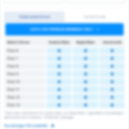
Totalt antal hörnor
1:a HL/2:a HL
DATA FOR PREMIUM MEMBERS ONLY
Match Hörnor
Austria Wien
Rapid Wien
Genomsnitt
Över 6
Över 7
Över 8
Över 9
Över 10
Över 11
Över 12
Över 13
Totalt antal matchhörnor för Austria Wien och Rapid Wien. Ligasnittet är Bundesliga's
genomsnitt över 9 matcher i 2026/2027 säsongen
Bundesliga Hörnstatistik