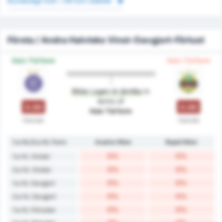
Bundesliga Gult / rött kort statistik
Första / Andra Halvleks Vinst-Oavgjort-Förlust
Halv Tid form
Halv Tid form
Båda Lagen är jämlika
in
terms of
0.00
0.00
Halv Tid form
Halvlek
Halvlek
1:a HL/2:a HL Form
Austria Wien
Rapid Wien
0%
0%
1:a HL Vinster
0%
0%
2:a HL Vinster
0%
0%
1:a HL Oavgjort
0%
0%
2:a HL Oavgjort
0%
0%
1:a HL Förluster