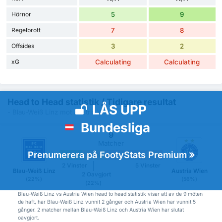
Hörnor
5
9
Regelbrott
7
8
Offsides
3
2
xG
Calculating
Calculating
Head to Head statistik / Tidigare resultat
LÅS UPP
- Blau-Weiß Linz mot Austria Wien
Bundesliga
9
Matcher
Prenumerera på FootyStats Premium
22%
22%
56%
2 Vinster
5 Vinster
Blau-Weiß Linz
Austria Wien
2 Oavgjort
(22%)
(56%)
(22%)
Blau-Weiß Linz vs Austria Wien head to head statistik visar att av de 9 möten
de haft, har Blau-Weiß Linz vunnit 2 gånger och Austria Wien har vunnit 5
gånger. 2 matcher mellan Blau-Weiß Linz och Austria Wien har slutat
oavgjort.