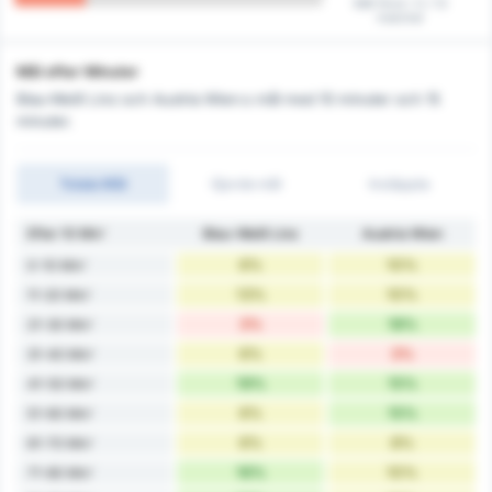
Mål först i 3 / 13
matcher
Mål efter Minuter
Blau-Weiß Linz och Austria Wien:s mål med 10 minuter och 15
minuter.
Totala Mål
Gjorde mål
Insläppta
Efter 10 Min'
Blau-Weiß Linz
Austria Wien
6%
10%
0-10 Min'
13%
10%
11-20 Min'
3%
18%
21-30 Min'
6%
3%
31-40 Min'
19%
15%
41-50 Min'
6%
15%
51-60 Min'
6%
8%
61-70 Min'
16%
10%
71-80 Min'