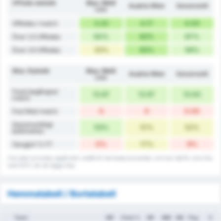
Offside statistik
Blau-Weiß
Austria Wien
Genomsnitt
Linz
3.33
4.17
4.00
Offsides / match
50%
83%
67%
Över 2.5 Offsides
33%
83%
58%
Över 3.5 Offsides
Misc Statistik
Blau-Weiß
Austria Wien
Genomsnitt
Linz
Fouls begångna/
12.67
12.67
13.00
match
0
0
0.00
Foul Mot/ match
Genomsnittligt
53%
51%
52%
bollinnehav
0%
17%
9%
Oavgjort % FT
Viss data avrundas uppåt eller nedåt till närmaste procenttal, och kan därför vara lika
med 101% när de läggs ihop.
Hemmatabell / Bortatabell
Team
MP
Vinst %
MF
MM
MS
Png
S