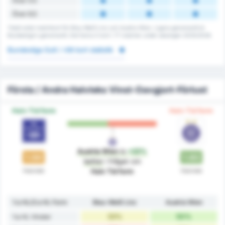
Över 5.5
Över 6.5
Totalt antal matchkort för Blau-Weiß Linz och Austria Wien. Ligans genomsnitt är
Bundesliga's genomsnitt. Det fanns 0 kort i 77 matcher under säsongen 2025/2026.
Bundesliga Gult / rött kort statistik
Första / Andra Halvleks Vinst-Oavgjort-Förlust
Halv Tid form
Halv Tid form
Austria Wien
is
+22%
1.50
1.83
better
i frågan om
Halvlek
Halvlek
Halv Tid form
1:a HL/2:a HL Form
Blau-Weiß Linz
Austria Wien
33%
50%
1:a HL Vinster