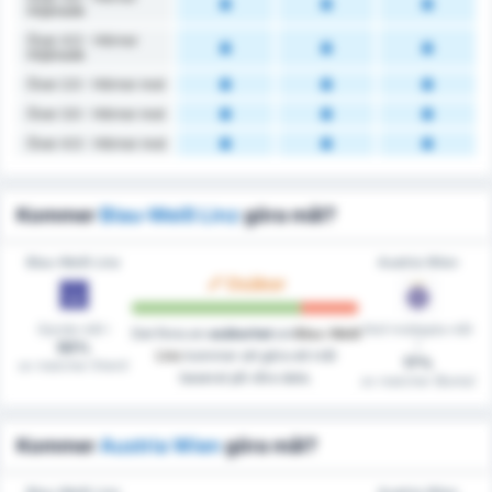
Intjänade
Över 4.5 - Hörnor
Intjänade
Över 2.5 - Hörnor mot
Över 3.5 - Hörnor mot
Över 4.5 - Hörnor mot
Kommer
Blau-Weiß Linz
göra mål?
Blau-Weiß Linz
Austria Wien
Osäker
Gjorde mål i
Noll insläppta mål
Det finns en
osäkerhet
om
Blau-Weiß
i
50%
Linz
kommer att göra ett mål
17%
av matcher (Hem)
baserat på våra data.
av matcher (Borta)
Kommer
Austria Wien
göra mål?