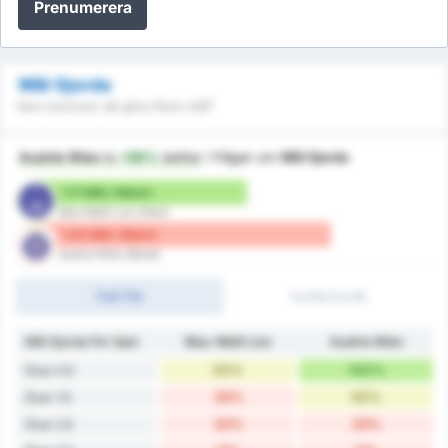
Prenumerera
Mål Gjorda
Vem kommer att göra flest mål?
Austria Wien
is
+56%
better
i frågan om
Mål Gjorda
1.17 Mål / Match
Blau-Weiß Linz (Hem)
1.83 Mål / Match
Austria Wien (Borta)
Full-Tid
1:a HL/2:a HL
Mål Gjorda Per Spel
Blau-Weiß Linz
Austria Wien
50%
100%
Över 0.5
33%
50%
Över 1.5
33%
33%
Över 2.5