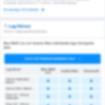
Bundesliga's genomsnitt över 77 matcher i 2025/2026 säsongen
Bundesliga Hörnstatistik
Lag Hörnor
Hörnor intjänade/Motståndare
Blau-Weiß Linz och Austria Wien individuella lags hörnsparks
data.
DATA FOR PREMIUM MEMBERS ONLY
Lag Hörnor
Blau-Weiß
Austria Wien
Genomsnitt
Linz
Hörnor Intjänade /
Match
Hörnor Mot / Match
Över 2.5 - Hörnor
Intjänade
Över 3.5 - Hörnor