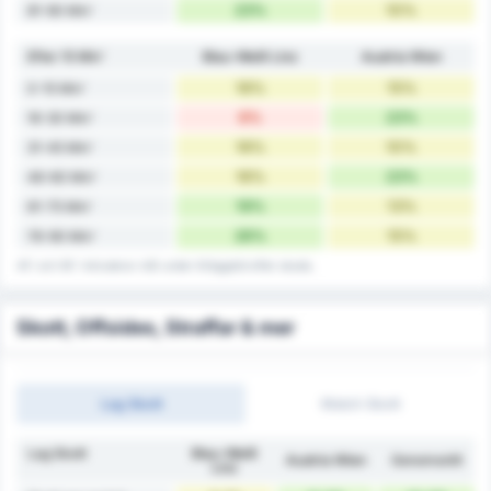
23%
10%
81-90 Min'
Efter 15 Min'
Blau-Weiß Linz
Austria Wien
16%
15%
0-15 Min'
6%
23%
16-30 Min'
16%
10%
31-45 Min'
16%
23%
46-60 Min'
19%
13%
61-75 Min'
26%
15%
76-90 Min'
45' och 90' inkluderar mål under tilläggstid efter skada.
Skott, Offsides, Straffar & mer
Lag Skott
Match Skott
Lag Skott
Blau-Weiß
Austria Wien
Genomsnitt
Linz