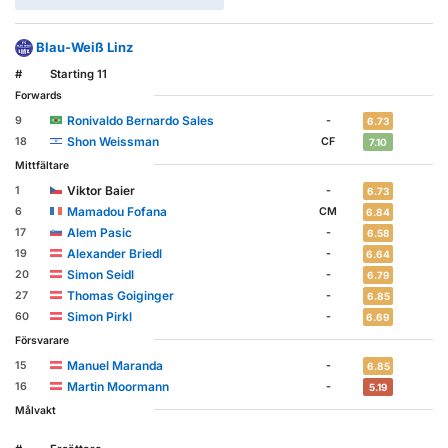
Blau-Weiß Linz
#
Starting 11
Forwards
Ronivaldo Bernardo Sales
9
-
6.73
Shon Weissman
18
CF
7.10
Mittfältare
Viktor Baier
1
-
6.73
Mamadou Fofana
6
CM
6.84
Alem Pasic
17
-
6.58
Alexander Briedl
19
-
6.64
Simon Seidl
20
-
6.79
Thomas Goiginger
27
-
6.85
Simon Pirkl
60
-
6.69
Försvarare
Manuel Maranda
15
-
6.85
Martin Moormann
16
-
5.19
Målvakt