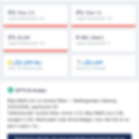
0%
0%
Över 2.5
Över 1.5
Ligans Genomsnitt : 0%
Ligans Genomsnitt : 0%
0%
0
BLGM
Mål / Match
Ligans Genomsnitt : 0%
Ligans Genomsnitt : 0
LÅS UPP NU
LÅS UPP
Över 1.5, FH/2H & mer
Över 8.5, 9.5 & mer
GPT5 AI Analys
Blau-Weiß Linz vs Austria Wien — Bettinganalys (säsong
2025/2026, spelvecka 14)
Oddsöversikt: Austria Wien vinner 2.31, Blau-Weiß Linz 2.95,
oavgjort 3.40. Marknaden lutar åt bortalaget, men det här är en
jämn match. Fo...
Registrera dig för att vara användare (gratis) för att se