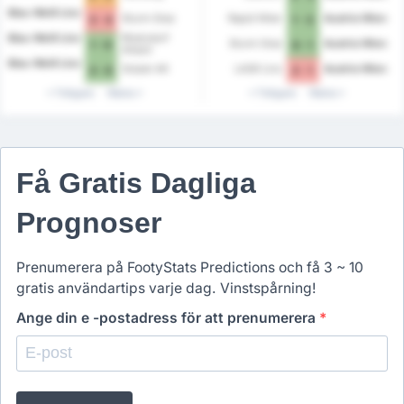
Blau-Weiß Linz
Sturm Graz
Rapid Wien
Austria Wien
3 - 4
1 - 3
Blau-Weiß Linz
Rheindorf
Sturm Graz
Austria Wien
1 - 0
0 - 1
Altach
Blau-Weiß Linz
Grazer AK
LASK Linz
Austria Wien
3 - 0
2 - 1
Tidigare
Nästa
Tidigare
Nästa
Få Gratis Dagliga
Prognoser
Prenumerera på FootyStats Predictions och få 3 ~ 10
gratis användartips varje dag. Vinstspårning!
Ange din e -postadress för att prenumerera
*