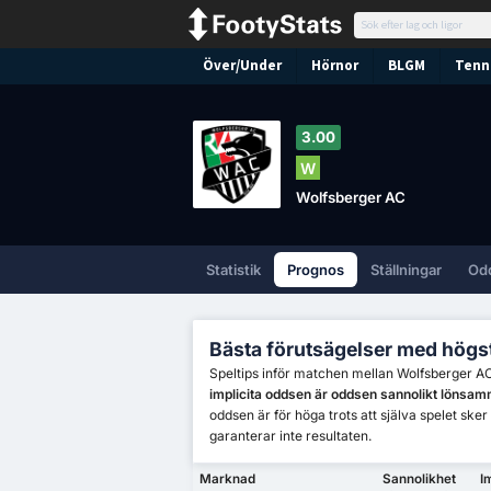
Över/Under
Hörnor
BLGM
Tenni
3.00
W
Wolfsberger AC
Statistik
Prognos
Ställningar
Od
Bästa förutsägelser med högs
Speltips inför matchen mellan Wolfsberger A
implicita oddsen är oddsen sannolikt lönsamm
oddsen är för höga trots att själva spelet ske
garanterar inte resultaten.
Marknad
Sannolikhet
I