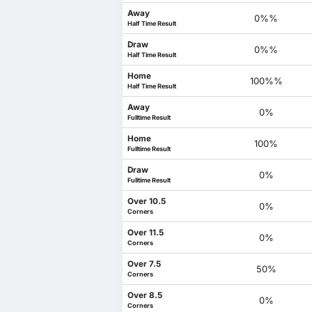
Away
0%%
Half Time Result
Draw
0%%
Half Time Result
Home
100%%
Half Time Result
Away
0%
Fulltime Result
Home
100%
Fulltime Result
Draw
0%
Fulltime Result
Over 10.5
0%
Corners
Over 11.5
0%
Corners
Over 7.5
50%
Corners
Over 8.5
0%
Corners