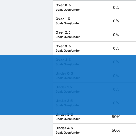
Over 0.5
0%
Goals Over/Under
Over 1.5
0%
Goals Over/Under
Over 2.5
0%
Goals Over/Under
Over 3.5
0%
Goals Over/Under
Over 4.5
0%
Goals Over/Under
Under 0.5
0%
Goals Over/Under
Under 1.5
0%
Goals Over/Under
Under 2.5
0%
Goals Over/Under
Under 3.5
50%
Goals Over/Under
Under 4.5
50%
Goals Over/Under