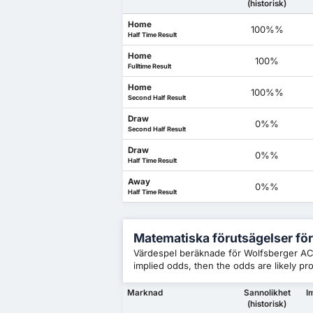
(historisk)
Home
100%%
Half Time Result
Home
100%
Fulltime Result
Home
100%%
Second Half Result
Draw
0%%
Second Half Result
Draw
0%%
Half Time Result
Away
0%%
Half Time Result
Matematiska förutsägelser fö
Värdespel beräknade för Wolfsberger AC 
implied odds, then the odds are likely pro
Marknad
Sannolikhet
I
(historisk)