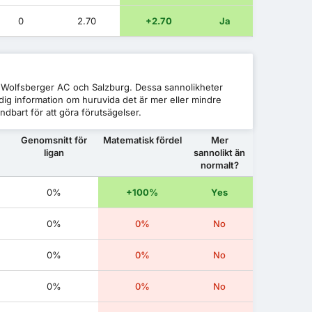
0
2.70
+2.70
Ja
ör Wolfsberger AC och Salzburg. Dessa sannolikheter
dig information om huruvida det är mer eller mindre
dbart för att göra förutsägelser.
Genomsnitt för
Matematisk fördel
Mer
ligan
sannolikt än
normalt?
0%
+100%
Yes
0%
0%
No
0%
0%
No
0%
0%
No