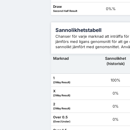
Draw
0%%
Second Half Result
Sannolikhetstabell
Chanser för varje marknad att inträffa f
jämförs med ligans genomsnitt för att ge 
sannolikt jämfört med genomsnittet. Använ
Marknad
Sannolikhet
(historisk)
1
100%
(3Way Result)
X
0%
(3Way Result)
2
0%
(3Way Result)
Over 0.5
0%
(Over/Under)