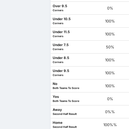
Over 9.5
0%
Corners
Under 10.5
100%
Corners
Under 11.5
100%
Corners
Under 7.5
50%
Corners
Under 8.5
100%
Corners
Under 9.5
100%
Corners
No
100%
Both Teams To Score
Yes
0%
Both Teams To Score
Away
0%%
Second Half Result
Home
100%%
Second Half Result