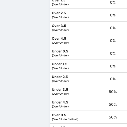
Over 1.5
0%
(Over/Under)
Over 2.5
0%
(Over/Under)
Over 3.5
0%
(Over/Under)
Over 4.5
0%
(Over/Under)
Under 0.5
0%
(Over/Under)
Under 1.5
0%
(Over/Under)
Under 2.5
0%
(Over/Under)
Under 3.5
50%
(Over/Under)
Under 4.5
50%
(Over/Under)
Over 0.5
50%
(Over/Under 1st Half)