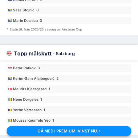
Saša Stojnić 0
Mario Desnica 0
* Statistik från 2025/26 säsong av Austrian Cup
Topp målskytt
-
Salzburg
Petar Ratkov 3
Kerim-Sam Alajbegović 2
Maurits Kjaergaard 1
Nene Dorgeles 1
Yorbe Vertessen 1
Moussa Kounfolo Yeo 1
* Statistik från 2025/26 säsong av Austrian Cup
GÅ MED I PREMIUM. VINST NU.