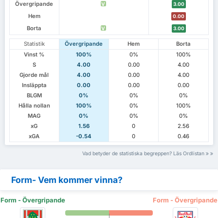
Övergripande
V
3.00
Hem
0.00
Borta
V
3.00
Statistik
Övergripande
Hem
Borta
Vinst %
100%
0%
100%
S
4.00
0.00
4.00
Gjorde mål
4.00
0.00
4.00
Insläppta
0.00
0.00
0.00
BLGM
0%
0%
0%
Hålla nollan
100%
0%
100%
MAG
0%
0%
0%
xG
1.56
0
2.56
xGA
-0.54
0
0.46
Vad betyder de statistiska begreppen? Läs Ordlistan
Form- Vem kommer vinna?
Form - Övergripande
Form - Övergripande