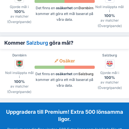
Gjorde mål i
Noll insläppta mål
Det finns en
osäkerhet
om
Dornbirn
i
100%
kommer att göra ett mål baserat på
100%
av matcher
våra data.
av matcher
(Övergripande)
(Övergripande)
Kommer
Salzburg
göra mål?
Dornbirn
Salzburg
Osäker
Noll insläppta mål
Gjorde mål i
Det finns en
osäkerhet
om
Salzburg
i
100%
kommer att göra ett mål baserat på
100%
av matcher
våra data.
av matcher
(Övergripande)
(Övergripande)
Uppgradera till Premium! Extra 500 lönsamma
ligor.