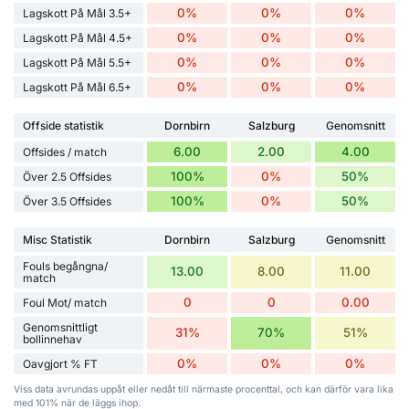
0%
0%
0%
Lagskott På Mål 3.5+
0%
0%
0%
Lagskott På Mål 4.5+
0%
0%
0%
Lagskott På Mål 5.5+
0%
0%
0%
Lagskott På Mål 6.5+
Offside statistik
Dornbirn
Salzburg
Genomsnitt
6.00
2.00
4.00
Offsides / match
100%
0%
50%
Över 2.5 Offsides
100%
0%
50%
Över 3.5 Offsides
Misc Statistik
Dornbirn
Salzburg
Genomsnitt
Fouls begångna/
13.00
8.00
11.00
match
0
0
0.00
Foul Mot/ match
Genomsnittligt
31%
70%
51%
bollinnehav
0%
0%
0%
Oavgjort % FT
Viss data avrundas uppåt eller nedåt till närmaste procenttal, och kan därför vara lika
med 101% när de läggs ihop.