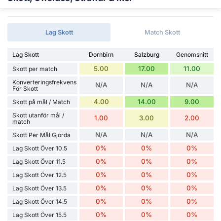
Lag Skott
Match Skott
Lag Skott
Dornbirn
Salzburg
Genomsnitt
5.00
17.00
11.00
Skott per match
Konverteringsfrekvens
N/A
N/A
N/A
För Skott
4.00
14.00
9.00
Skott på mål / Match
Skott utanför mål /
1.00
3.00
2.00
match
N/A
N/A
N/A
Skott Per Mål Gjorda
0%
0%
0%
Lag Skott Över 10.5
0%
0%
0%
Lag Skott Över 11.5
0%
0%
0%
Lag Skott Över 12.5
0%
0%
0%
Lag Skott Över 13.5
0%
0%
0%
Lag Skott Över 14.5
0%
0%
0%
Lag Skott Över 15.5