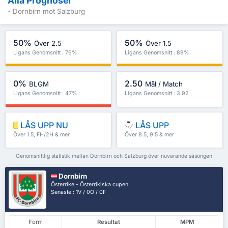
Alla Prognoser
- Dornbirn mot Salzburg
50%
50%
Över 2.5
Över 1.5
Ligans Genomsnitt : 76%
Ligans Genomsnitt : 89%
0%
2.50
BLGM
Mål / Match
Ligans Genomsnitt : 47%
Ligans Genomsnitt : 3.92
LÅS UPP NU
LÅS UPP
Över 1.5, FH/2H & mer
Över 8.5, 9.5 & mer
Genomsnittlig statistik mellan Dornbirn och Salzburg över nuvarande säsongen
Dornbirn
Österrike - Österrikiska cupen
Senaste : 1V / 0O / 0F
Form
Resultat
MPM