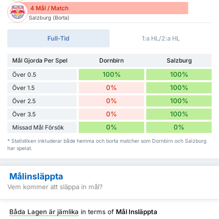
4 Mål / Match
Salzburg (Borta)
Full-Tid
1:a HL/2:a HL
Mål Gjorda Per Spel
Dornbirn
Salzburg
100%
100%
Över 0.5
0%
100%
Över 1.5
0%
100%
Över 2.5
0%
100%
Över 3.5
0%
0%
Missad Mål Försök
* Statistiken inkluderar både hemma och borta matcher som Dornbirn och Salzburg
har spelat.
Målinsläppta
Vem kommer att släppa in mål?
Båda Lagen är jämlika
in terms of
Mål Insläppta