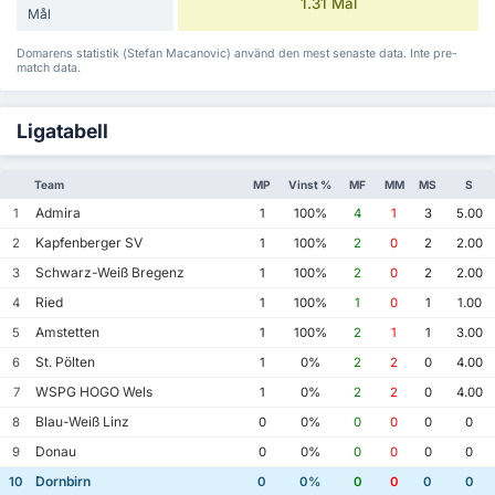
1.31 Mål
Mål
Domarens statistik (Stefan Macanovic) använd den mest senaste data. Inte pre-
match data.
Ligatabell
Team
MP
Vinst %
MF
MM
MS
S
Admira
1
1
100%
4
1
3
5.00
Kapfenberger SV
2
1
100%
2
0
2
2.00
Schwarz-Weiß Bregenz
3
1
100%
2
0
2
2.00
Ried
4
1
100%
1
0
1
1.00
Amstetten
5
1
100%
2
1
1
3.00
St. Pölten
6
1
0%
2
2
0
4.00
WSPG HOGO Wels
7
1
0%
2
2
0
4.00
Blau-Weiß Linz
8
0
0%
0
0
0
0
Donau
9
0
0%
0
0
0
0
Dornbirn
10
0
0%
0
0
0
0