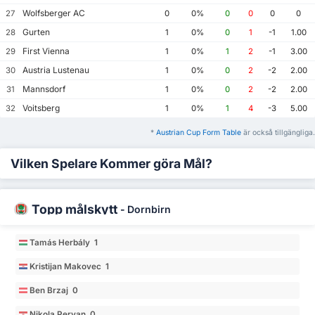
Wolfsberger AC
27
0
0%
0
0
0
0
Gurten
28
1
0%
0
1
-1
1.00
First Vienna
29
1
0%
1
2
-1
3.00
Austria Lustenau
30
1
0%
0
2
-2
2.00
Mannsdorf
31
1
0%
0
2
-2
2.00
Voitsberg
32
1
0%
1
4
-3
5.00
*
Austrian Cup Form Table
är också tillgängliga.
Vilken Spelare Kommer göra Mål?
Topp målskytt
-
Dornbirn
Tamás Herbály 1
Kristijan Makovec 1
Ben Brzaj 0
Nikola Pervan 0