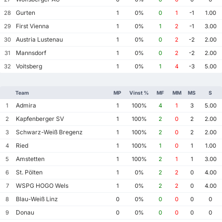
Gurten
28
1
0%
0
1
-1
1.00
First Vienna
29
1
0%
1
2
-1
3.00
Austria Lustenau
30
1
0%
0
2
-2
2.00
Mannsdorf
31
1
0%
0
2
-2
2.00
Voitsberg
32
1
0%
1
4
-3
5.00
Team
MP
Vinst %
MF
MM
MS
S
Admira
1
1
100%
4
1
3
5.00
Kapfenberger SV
2
1
100%
2
0
2
2.00
Schwarz-Weiß Bregenz
3
1
100%
2
0
2
2.00
Ried
4
1
100%
1
0
1
1.00
Amstetten
5
1
100%
2
1
1
3.00
St. Pölten
6
1
0%
2
2
0
4.00
WSPG HOGO Wels
7
1
0%
2
2
0
4.00
Blau-Weiß Linz
8
0
0%
0
0
0
0
Donau
9
0
0%
0
0
0
0