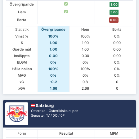
Övergripande
V
3.00
Hem
V
3.00
Borta
0.00
Statistik
Övergripande
Hem
Borta
Vinst %
100%
100%
0%
S
1.00
1.00
0.00
Gjorde mål
1.00
1.00
0.00
Insläppta
0.00
0.00
0.00
BLGM
0%
0%
0%
Hålla nollan
100%
100%
0%
MAG
0%
0%
0%
xG
-0.2
0.8
0
xGA
1.66
2.66
0
Salzburg
Österrike - Österrikiska cupen
Senaste : 1V / 0O / 0F
Form
Resultat
MPM