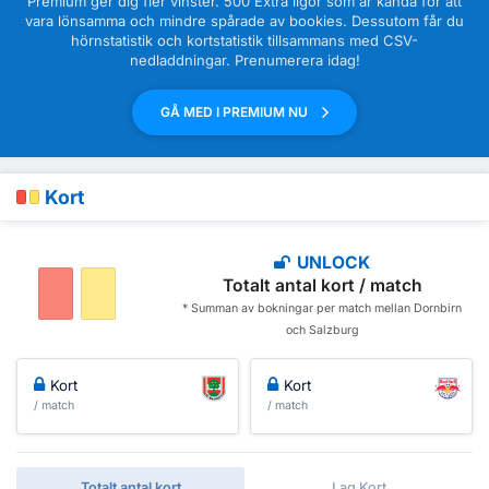
Premium ger dig fler vinster. 500 Extra ligor som är kända för att
vara lönsamma och mindre spårade av bookies. Dessutom får du
hörnstatistik och kortstatistik tillsammans med CSV-
nedladdningar. Prenumerera idag!
GÅ MED I PREMIUM NU
Kort
UNLOCK
Totalt antal kort / match
* Summan av bokningar per match mellan Dornbirn
och Salzburg
Kort
Kort
/ match
/ match
Totalt antal kort
Lag Kort