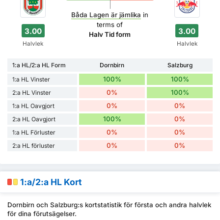
Båda Lagen är jämlika
in
terms of
3.00
3.00
Halv Tid form
Halvlek
Halvlek
1:a HL/2:a HL Form
Dornbirn
Salzburg
100%
100%
1:a HL Vinster
0%
100%
2:a HL Vinster
0%
0%
1:a HL Oavgjort
100%
0%
2:a HL Oavgjort
0%
0%
1:a HL Förluster
0%
0%
2:a HL förluster
1:a/2:a HL Kort
Dornbirn och Salzburg:s kortstatistik för första och andra halvlek
för dina förutsägelser.