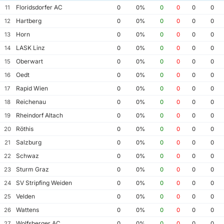
Floridsdorfer AC
11
0
0%
0
0
0
0
Hartberg
12
0
0%
0
0
0
0
Horn
13
0
0%
0
0
0
0
LASK Linz
14
0
0%
0
0
0
0
Oberwart
15
0
0%
0
0
0
0
Oedt
16
0
0%
0
0
0
0
Rapid Wien
17
0
0%
0
0
0
0
Reichenau
18
0
0%
0
0
0
0
Rheindorf Altach
19
0
0%
0
0
0
0
Röthis
20
0
0%
0
0
0
0
Salzburg
21
0
0%
0
0
0
0
Schwaz
22
0
0%
0
0
0
0
Sturm Graz
23
0
0%
0
0
0
0
SV Stripfing Weiden
24
0
0%
0
0
0
0
Velden
25
0
0%
0
0
0
0
Wattens
26
0
0%
0
0
0
0
Wolfsberger AC
27
0
0%
0
0
0
0