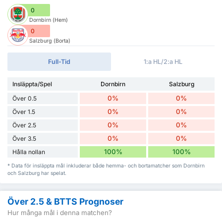
0
Dornbirn (Hem)
0
Salzburg (Borta)
Full-Tid
1:a HL/2:a HL
Insläppta/Spel
Dornbirn
Salzburg
0%
0%
Över 0.5
0%
0%
Över 1.5
0%
0%
Över 2.5
0%
0%
Över 3.5
100%
100%
Hålla nollan
* Data för insläppta mål inkluderar både hemma- och bortamatcher som Dornbirn
och Salzburg har spelat.
Över 2.5 & BTTS Prognoser
Hur många mål i denna matchen?