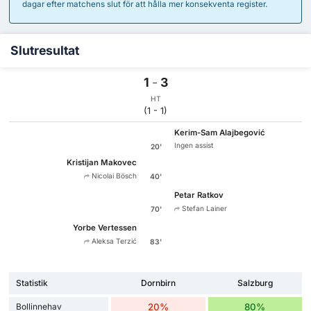
dagar efter matchens slut för att hålla mer konsekventa register.
Slutresultat
1
-
3
HT
(1 - 1)
Kerim-Sam Alajbegović
Ingen assist
20'
Kristijan Makovec
Nicolai Bösch
40'
Petar Ratkov
Stefan Lainer
70'
Yorbe Vertessen
Aleksa Terzić
83'
Statistik
Dornbirn
Salzburg
Bollinnehav
20%
80%