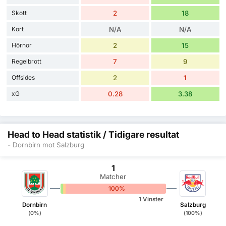
Skott
2
18
Kort
N/A
N/A
Hörnor
2
15
Regelbrott
7
9
Offsides
2
1
xG
0.28
3.38
Head to Head statistik / Tidigare resultat
- Dornbirn mot Salzburg
1
Matcher
0%
0%
100%
1 Vinster
Dornbirn
Salzburg
(0%)
(100%)