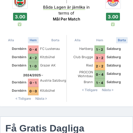
Båda Lagen är jämlika
in
terms of
3.00
3.00
Mål Per Match
V
V
Alla
Hem
Borta
Alla
Hem
Borta
Dornbirn
FC Lustenau
Hartberg
Salzburg
0 - 4
1 - 2
Dornbirn
Kitzbühel
Club Brugge
Salzburg
4 - 2
3 - 2
Dornbirn
Grazer AK
Ried
Salzburg
1 - 0
2 - 2
PROCON
Salzburg
0 - 4
2024/2025
Wohnbau
Dietach
Austria Salzburg
Brann
Salzburg
Dornbirn
1 - 4
0 - 1
Tidigare
Nästa
Dornbirn
Kitzbühel
0 - 0
Tidigare
Nästa
Få Gratis Dagliga