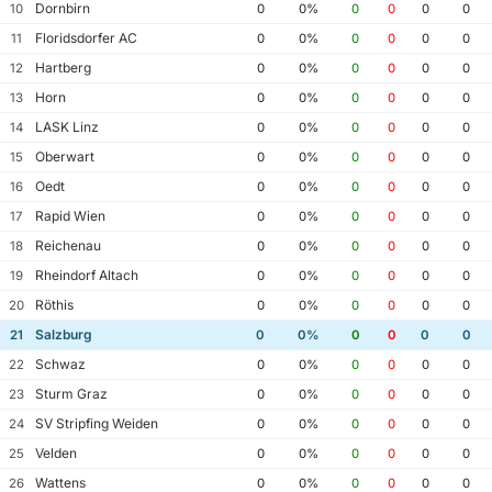
Dornbirn
10
0
0%
0
0
0
0
Floridsdorfer AC
11
0
0%
0
0
0
0
Hartberg
12
0
0%
0
0
0
0
Horn
13
0
0%
0
0
0
0
LASK Linz
14
0
0%
0
0
0
0
Oberwart
15
0
0%
0
0
0
0
Oedt
16
0
0%
0
0
0
0
Rapid Wien
17
0
0%
0
0
0
0
Reichenau
18
0
0%
0
0
0
0
Rheindorf Altach
19
0
0%
0
0
0
0
Röthis
20
0
0%
0
0
0
0
Salzburg
21
0
0%
0
0
0
0
Schwaz
22
0
0%
0
0
0
0
Sturm Graz
23
0
0%
0
0
0
0
SV Stripfing Weiden
24
0
0%
0
0
0
0
Velden
25
0
0%
0
0
0
0
Wattens
26
0
0%
0
0
0
0