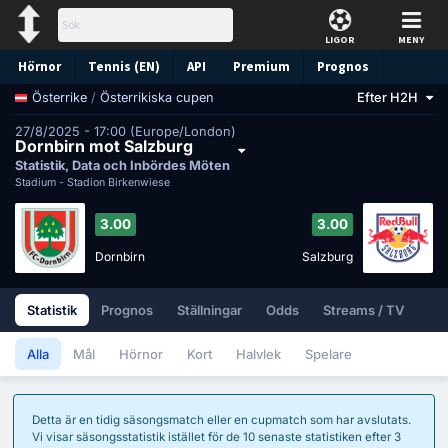
LIGOR
MENY
Hörnor
Tennis (EN)
API
Premium
Prognos
/
Österrikiska cupen
Efter H2H
Österrike
27/8/2025 - 17:00 (Europe/London)
Dornbirn mot Salzburg
Statistik, Data och Inbördes Möten
Stadium -
Stadion Birkenwiese
3.00
3.00
Dornbirn
Salzburg
Statistik
Prognos
Ställningar
Odds
Streams / TV
Alla
Mål
Hörnor
Kort
Halvlek
Spelare
Detta är en tidig säsongsmatch eller en cupmatch som har avslutats.
Vi visar säsongsstatistik istället för de 10 senaste statistiken efter 3