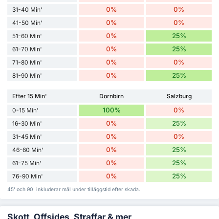
0%
0%
31-40 Min'
0%
0%
41-50 Min'
0%
25%
51-60 Min'
0%
25%
61-70 Min'
0%
0%
71-80 Min'
0%
25%
81-90 Min'
Efter 15 Min'
Dornbirn
Salzburg
100%
0%
0-15 Min'
0%
25%
16-30 Min'
0%
0%
31-45 Min'
0%
25%
46-60 Min'
0%
25%
61-75 Min'
0%
25%
76-90 Min'
45' och 90' inkluderar mål under tilläggstid efter skada.
Skott, Offsides, Straffar & mer