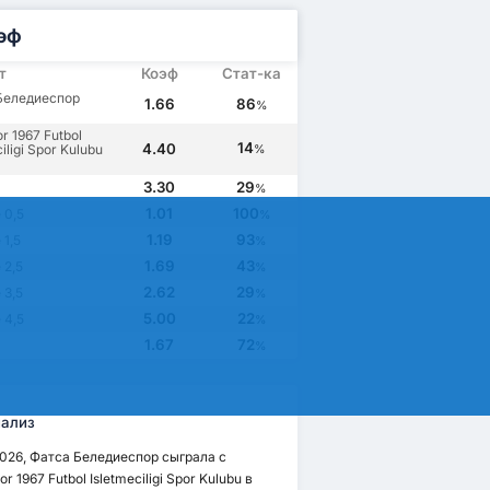
эф
т
Коэф
Стат-ка
Беледиеспор
1.66
86
%
r 1967 Futbol
14
4.40
iligi Spor Kulubu
%
3.30
29
%
1.01
100
 0,5
%
1.19
93
1,5
%
1.69
43
 2,5
%
2.62
29
 3,5
%
5.00
22
 4,5
%
1.67
72
%
ализ
2026, Фатса Беледиеспор сыграла с
r 1967 Futbol Isletmeciligi Spor Kulubu в