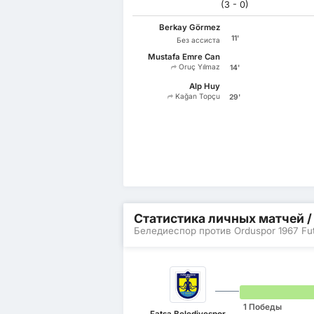
(3 - 0)
Berkay Görmez
11'
Без ассиста
Mustafa Emre Can
Oruç Yılmaz
14'
Alp Huy
Kağan Topçu
29'
Статистика личных матчей 
Беледиеспор против Orduspor 1967 Futbo
1 Победы