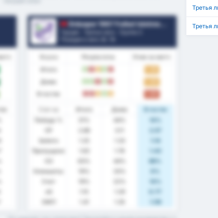
текущий сезон
Третья л
Orduspor 1967 Futbol Isletmeciligi Spor Kulubu
Третья л
Турция - Третья лига - Группа 3
Позиция в лиге.
8
/ 16
матч
Форма
Результаты
Очки за матч
Итого
1.25
В
П
Н
В
П
Дома
1.44
В
В
П
В
П
В гостях
1.00
П
П
Н
В
Н
тях
Стат-ка
Итого
Дома
В гостях
%
Победа %
31%
44%
14%
6
СР
2.88
3.11
2.57
9
Забито
1.25
1.33
1.14
7
Пропущено
1.63
1.78
1.43
%
ОЗ
63%
44%
86%
%
Клиншиты
19%
33%
0%
%
Счет
19%
22%
14%
5
xG
1.15
1.29
0.77
7
ОЖП
1.41
1.35
1.59