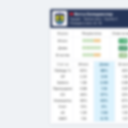
Фатса Беледиеспор
Турция - Третья лига - Группа 3
Позиция в лиге.
4
/ 16
Форма
Результаты
Очки за 
Итого
2.06
В
В
В
Н
Н
Дома
2.57
В
В
В
В
В
В гостях
1.67
В
В
В
Н
Н
Стат-ка
Итого
Дома
В гос
Победа %
63%
86%
44
СР
2.25
3.14
1.5
Забито
1.38
2.00
0.8
Пропущено
0.88
1.14
0.6
ОЗ
44%
57%
33
Клиншиты
56%
43%
67
Счет
13%
0%
22
xG
1.29
1.54
1.0
ОЖП
1.16
0.75
1.5