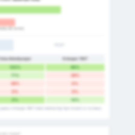
ulubu (В гостях)
1Т/2Т
Fatsa Belediyespor
Orduspor 1967
100%
86%
71%
28%
28%
0%
0%
0%
0%
14%
ома и Orduspor 1967 Futbol Isletmeciligi Spor Kulubu's в гостевых
стит голы?