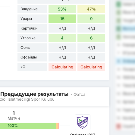
Sebat G
1
Владение
53%
47%
Йени О
2
Удары
15
9
Yozgat 
3
Карточки
Н/Д
Н/Д
Фатса 
4
Зонгул
5
Угловые
4
6
Караде
6
Фолы
Н/Д
Н/Д
DГјzce
7
Офсайды
Н/Д
Н/Д
Orduspo
8
xG
Calculating
Calculating
Пазар
9
1926 B
10
Tokat B
11
/ Предыдущие результаты
Йени А
12
- Фатса
l Isletmeciligi Spor Kulubu
Артвин
13
Гиресу
14
1
Матчи
Karabu
15
100%
0%
0%
Cayeli 
16