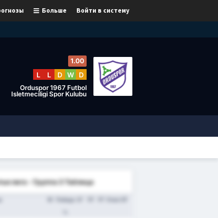
рогнозы
Больше
Войти в систему
1.00
L
L
D
W
D
Orduspor 1967 Futbol
Isletmeciligi Spor Kulubu
тья лига - Группа 3 Таблица
а
М
Победа
ЗГ
ПГ
РГ
Очки
СР
%