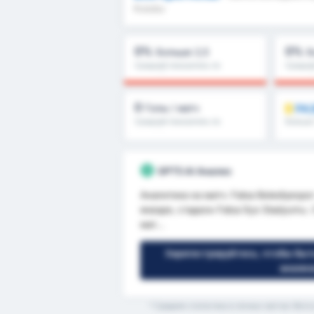
Kulubu
0%
0%
Больше 2,5
Б
Средний показатель по
Средний
лиге : 0%
лиге : 
0
РА
Голы / матч
Средний показатель по
Больше 
лиге : 0
и други
GPT5 AI Анализ
Аналитика на матч: Fatsa Belediyespor
января, стадион Fatsa İlçe Stadyumu
мат...
Зарегистрируйтесь, чтобы быт
анализ
* Средняя статистика в личных матчах Фатса Б