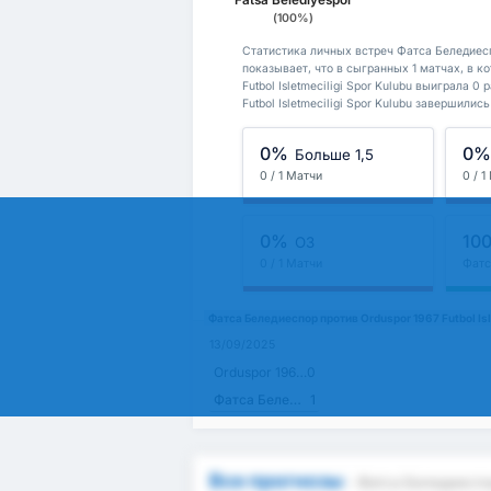
Fatsa Belediyespor
(100%)
Статистика личных встреч Фатса Беледиеспор
показывает, что в сыгранных 1 матчах, в к
Futbol Isletmeciligi Spor Kulubu выиграла 
Futbol Isletmeciligi Spor Kulubu завершилис
0%
0
Больше 1,5
0 / 1 Матчи
0 / 
0%
10
ОЗ
0 / 1 Матчи
Фатс
Фатса Беледиеспор против Orduspor 1967 Futbol Is
13/09/2025
Orduspor 1967 Futbol Isletmeciligi Spor Kulubu
0
Фатса Беледиеспор
1
Все прогнозы
- Фатса Беледиеспор