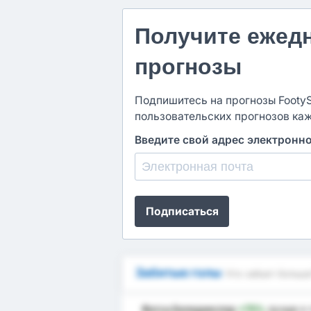
Получите ежед
прогнозы
Подпишитесь на прогнозы FootySt
пользовательских прогнозов ка
Введите свой адрес электронн
Подписаться
Забитые голы
Кто забьет больш
Фатса Беледиеспор
+75%
лучше
в 