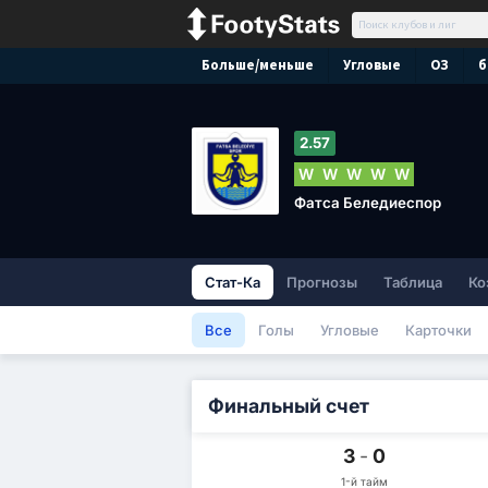
Больше/меньше
Угловые
ОЗ
б
2.57
W
W
W
W
W
Фатса Беледиеспор
Стат-Ка
Прогнозы
Таблица
Ко
Все
Голы
Угловые
Карточки
Финальный счет
3
-
0
1-й тайм