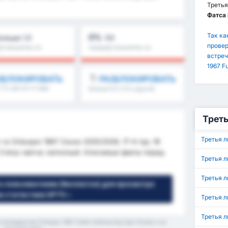
Третья
Фатса
Так ка
0%
ольше 1,5
ОЗ
провер
 показатель по
Средний показатель по
0%
лиге : 0%
встреч
1967 Fu
ЗБЛОКИРОВАТЬ
РАЗБЛОКИРОВАТЬ
1.5, матч/2-й тайм
Больше 8.5, 9.5 и другие
е
Треть
Третья л
 vs Orduspor 1967 Сезон 2025/2026, 17-й тур, 18
. Статус матча: неполный. Ключевые факты перед
Третья л
Третья л
ь пользователем (бесплатно) для просмотра
а статистики GPT5 »
Третья л
Третья л
еледиеспор Orduspor 1967 Futbol Isletmeciligi Spor Kulubu и за