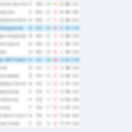
enclik Spor Kulubu
17
76%
39
14
25
43
3.12
рдуспор
17
65%
44
18
26
35
3.65
Belediyesi Bozokspor
16
63%
37
15
22
33
3.25
Беледиеспор
16
63%
22
14
8
33
2.25
дак Комурспор
16
44%
26
12
14
26
2.38
низ Эрегли
16
38%
25
19
6
25
2.75
spor
16
38%
20
18
2
23
2.38
r 1967 Futbol Isletmeciligi Spor Kulubu
16
31%
20
26
-6
20
2.88
спор
16
31%
15
24
-9
19
2.44
ulancakspor
16
31%
19
31
-12
19
3.13
elediye Plevne Spor Kulubu
16
31%
14
22
-8
17
2.25
масьаспор
17
24%
15
27
-12
16
2.47
 Хопаспор
17
24%
17
27
-10
15
2.59
нспор
17
18%
17
30
-13
13
2.76
k Idman Yurdu Spor Kulubu
16
19%
15
33
-18
12
3.00
Spor Kulubu
17
6%
12
27
-15
11
2.29