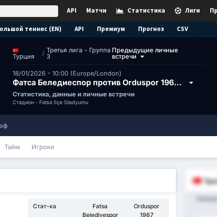
API
Матчи
Статистика
Лиги
П
ольшой теннис (EN)
API
Премиум
Прогноз
CSV
Третья лига - Группа
Предыдущие личные
/
3
встречи
Турция
18/01/2026 - 10:00 (Europe/London)
Фатса Беледиеспор против Orduspor 1967 Futbol Isletmeciligi Spor Kulubu
Статистика, данные и личные встречи
Стадион -
Fatsa İlçe Stadyumu
эф
Тайм
Игроки
Тре
Команд
Стат-ка
Fatsa
Orduspor
Belediyespor
1967