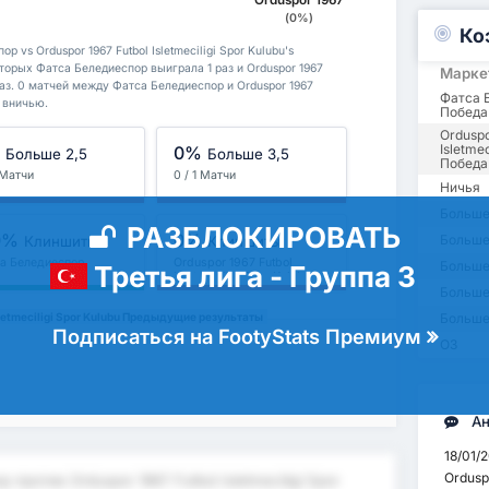
Orduspor 1967
(0%)
Ко
 vs Orduspor 1967 Futbol Isletmeciligi Spor Kulubu's
оторых Фатса Беледиеспор выиграла 1 раз и Orduspor 1967
Марке
0 раз. 0 матчей между Фатса Беледиеспор и Orduspor 1967
Фатса 
ь вничью.
Победа
Orduspo
Isletmec
%
0%
Больше 2,5
Больше 3,5
Победа
1 Матчи
0 / 1 Матчи
Ничья
Больше
РАЗБЛОКИРОВАТЬ
0%
0%
Больше 
Клиншиты
Клиншиты
а Беледиеспор
Orduspor 1967 Futbol
Больше
Третья лига - Группа 3
Isletmeciligi Spor Kulubu
Больше
letmeciligi Spor Kulubu Предыдущие результаты
Больше
Подписаться на FootyStats Премиум
ОЗ
Ан
18/01/
Orduspo
 против Orduspor 1967 Futbol Isletmeciligi Spor