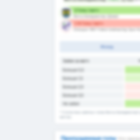
2 Голы / матч
Фатса Беледиеспор (Дома)
1.14 Голы / матч
Orduspor 1967 Futbol Isletmeciligi Spor K
Исход
Забил за матч
Больше 0,5
Больше 1,5
Больше 2,5
Больше 3,5
Не забил
* Статистика забитых голов Фатса Беледиеспор's д
матчах.
Пропущенные голы
Кто пропу