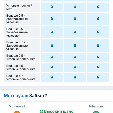
Угловые против /
матч
Больше 2,5 -
Заработанные
угловые
Больше 3,5 -
Заработанные
угловые
Больше 4,5 -
Заработанные
угловые
Больше 2,5 -
Угловые соперника
Больше 3,5 -
Угловые соперника
Больше 4,5 -
Угловые соперника
Мотеруэлл
Забьет?
Motherwell
Hibernian
Высокий шанс