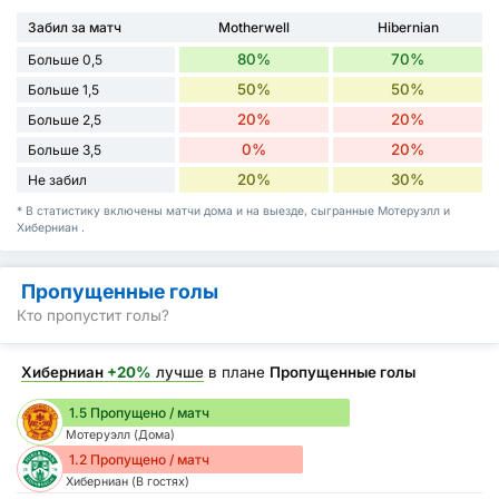
Забил за матч
Motherwell
Hibernian
80%
70%
Больше 0,5
50%
50%
Больше 1,5
20%
20%
Больше 2,5
0%
20%
Больше 3,5
20%
30%
Не забил
* В статистику включены матчи дома и на выезде, сыгранные Мотеруэлл и
Хиберниан .
Пропущенные голы
Кто пропустит голы?
Хиберниан
+20%
лучше
в плане
Пропущенные голы
1.5 Пропущено / матч
Мотеруэлл (Дома)
1.2 Пропущено / матч
Хиберниан (В гостях)