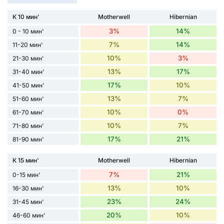
К 10 мин'
Motherwell
Hibernian
3%
14%
0 - 10 мин'
7%
14%
11-20 мин'
10%
3%
21-30 мин'
13%
17%
31-40 мин'
17%
10%
41-50 мин'
13%
7%
51-60 мин'
10%
0%
61-70 мин'
10%
7%
71-80 мин'
17%
21%
81-90 мин'
К 15 мин'
Motherwell
Hibernian
7%
21%
0-15 мин'
13%
10%
16-30 мин'
23%
24%
31-45 мин'
20%
10%
46-60 мин'