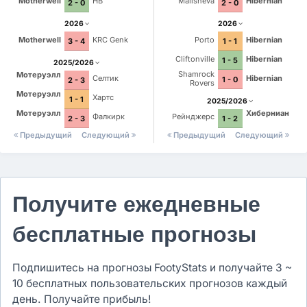
Motherwell
HB
Malisheva
Hibernian
2 - 0
2 - 0
2026
2026
Motherwell
KRC Genk
Porto
Hibernian
3 - 4
1 - 1
Cliftonville
Hibernian
1 - 5
2025/2026
Shamrock
Мотеруэлл
Hibernian
Селтик
1 - 0
2 - 3
Rovers
Мотеруэлл
Хартс
1 - 1
2025/2026
Мотеруэлл
Хиберниан
Фалкирк
Рейнджерс
2 - 3
1 - 2
Предыдущий
Следующий
Предыдущий
Следующий
Получите ежедневные
бесплатные прогнозы
Подпишитесь на прогнозы FootyStats и получайте 3 ~
10 бесплатных пользовательских прогнозов каждый
день. Получайте прибыль!