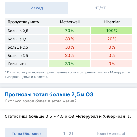
Исход
1Т/2Т
Пропустил / матч
Motherwell
Hibernian
70%
100%
Больше 0,5
30%
20%
Больше 1,5
30%
0%
Больше 2,5
20%
0%
Больше 3,5
30%
0%
Клиншиты
* В статистику включены пропущенные голы в сыгранных матчах Мотеруэлл и
Хиберниан дома и в гостях.
Прогнозы тотал больше 2,5 и ОЗ
Сколько голов будет в этом матче?
Статистика больше 0.5 ~ 4.5 и ОЗ Мотеруэлл и Хиберниан 's.
Голы (Больше)
1Т/2Т
Голы (меньше)