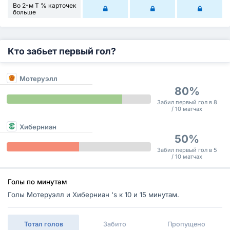
Во 2-м Т % карточек
больше
Кто забьет первый гол?
Мотеруэлл
80%
Забил первый гол в 8
/ 10 матчах
Хиберниан
50%
Забил первый гол в 5
/ 10 матчах
Голы по минутам
Голы Мотеруэлл и Хиберниан 's к 10 и 15 минутам.
Тотал голов
Забито
Пропущено