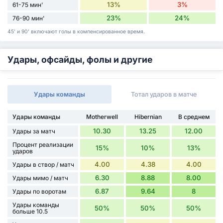
13%
3%
61-75 мин'
23%
24%
76-90 мин'
45' и 90' включают голы в компенсированное время.
Удары, офсайды, фолы и другие
Удары команды
Тотал ударов в матче
Удары команды
Motherwell
Hibernian
В среднем
10.30
13.25
12.00
Удары за матч
Процент реализации
15%
10%
13%
ударов
4.00
4.38
4.00
Удары в створ / матч
6.30
8.88
8.00
Удары мимо / матч
6.87
9.64
8
Удары по воротам
Удары команды
50%
50%
50%
больше 10.5