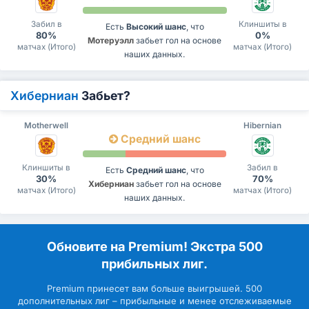
Забил в
Клиншиты в
Есть
Высокий шанс
, что
80%
0%
Мотеруэлл
забьет гол на основе
матчах (Итого)
матчах (Итого)
наших данных.
Хиберниан
Забьет?
Motherwell
Hibernian
Средний шанс
Клиншиты в
Забил в
Есть
Средний шанс
, что
30%
70%
Хиберниан
забьет гол на основе
матчах (Итого)
матчах (Итого)
наших данных.
Обновите на Premium! Экстра 500
прибильных лиг.
Premium принесет вам больше выигрышей. 500
дополнительных лиг – прибыльные и менее отслеживаемые