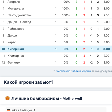
Абердин
3
1
100%
2
1
1
3
3.00
Мотеруэлл
4
1
100%
2
1
1
3
3.00
Сент-Джонстон
5
1
100%
4
3
1
3
7.00
Данди Юнайтед
6
1
0%
1
1
0
1
2.00
Рейнджерс
7
1
0%
1
1
0
1
2.00
Данди
8
1
0%
0
1
-1
0
1.00
Хартс
9
1
0%
1
2
-1
0
3.00
Хиберниан
10
1
0%
1
2
-1
0
3.00
Килмарнок
11
1
0%
3
4
-1
0
7.00
Фалкирк
12
1
0%
0
2
-2
0
2.00
*
Premiership Таблица формы
также доступна
Какой игроки забьют?
Лучшие бомбардиры
-
Motherwell
Lukas Fadinger 1