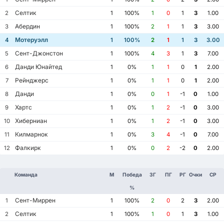
Селтик
2
1
100%
1
0
1
3
1.00
Абердин
3
1
100%
2
1
1
3
3.00
Мотеруэлл
4
1
100%
2
1
1
3
3.00
Сент-Джонстон
5
1
100%
4
3
1
3
7.00
Данди Юнайтед
6
1
0%
1
1
0
1
2.00
Рейнджерс
7
1
0%
1
1
0
1
2.00
Данди
8
1
0%
0
1
-1
0
1.00
Хартс
9
1
0%
1
2
-1
0
3.00
Хиберниан
10
1
0%
1
2
-1
0
3.00
Килмарнок
11
1
0%
3
4
-1
0
7.00
Фалкирк
12
1
0%
0
2
-2
0
2.00
Команда
М
Победа
ЗГ
ПГ
РГ
Очки
СР
%
Сент-Миррен
1
1
100%
2
0
2
3
2.00
Селтик
2
1
100%
1
0
1
3
1.00