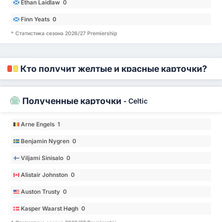
Ethan Laidlaw 0
Finn Yeats 0
* Статистика сезона 2026/27 Premiership
Кто получит желтые и красные карточки?
Полученные карточки
-
Celtic
Arne Engels 1
Benjamin Nygren 0
Viljami Sinisalo 0
Alistair Johnston 0
Auston Trusty 0
Kasper Waarst Høgh 0