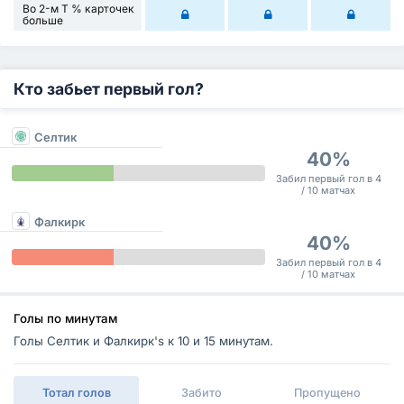
Во 2-м Т % карточек
больше
Кто забьет первый гол?
Селтик
40%
Забил первый гол в 4
/ 10 матчах
Фалкирк
40%
Забил первый гол в 4
/ 10 матчах
Голы по минутам
Голы Селтик и Фалкирк's к 10 и 15 минутам.
Тотал голов
Забито
Пропущено