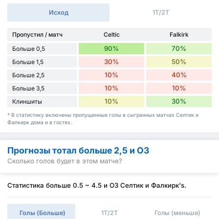
Исход
1Т/2Т
Пропустил / матч
Celtic
Falkirk
90%
70%
Больше 0,5
30%
50%
Больше 1,5
10%
40%
Больше 2,5
10%
10%
Больше 3,5
10%
30%
Клиншиты
* В статистику включены пропущенные голы в сыгранных матчах Селтик и
Фалкирк дома и в гостях.
Прогнозы тотал больше 2,5 и ОЗ
Сколько голов будет в этом матче?
Статистика больше 0.5 ~ 4.5 и ОЗ Селтик и Фалкирк's.
Голы (Больше)
1Т/2Т
Голы (меньше)