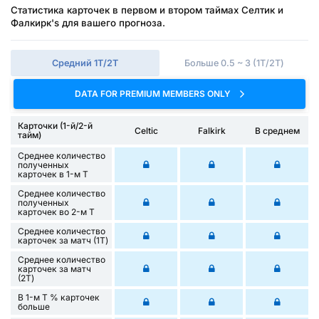
Статистика карточек в первом и втором таймах Селтик и
Фалкирк's для вашего прогноза.
Средний 1Т/2Т
Больше 0.5 ~ 3 (1Т/2Т)
DATA FOR PREMIUM MEMBERS ONLY
Карточки (1-й/2-й
Celtic
Falkirk
В среднем
тайм)
Среднее количество
полученных
карточек в 1-м Т
Среднее количество
полученных
карточек во 2-м Т
Среднее количество
карточек за матч (1Т)
Среднее количество
карточек за матч
(2Т)
В 1-м Т % карточек
больше