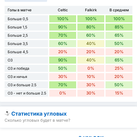
Голы в матче
Celtic
Falkirk
В среднем
100%
100%
100%
Больше 0,5
90%
80%
85%
Больше 1,5
70%
60%
65%
Больше 2,5
60%
40%
50%
Больше 3,5
20%
20%
20%
Больше 4,5
90%
40%
65%
ОЗ
50%
0%
25%
ОЗ и победа
30%
10%
20%
ОЗ и ничья
70%
30%
50%
ОЗ и больше 2.5
0%
30%
15%
ОЗ - нет и больше 2.5
Статистика угловых
Сколько угловых будет в матче?