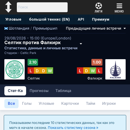
ЛИГИ
МЕНЮ
Угловые
большой теннис (EN)
API
Премиум
/
Премьершип
Предыдущие личные встречи
Шотландия
Прогноз
29/08/2026 - 15:00 (Europe/London)
Селтик против Фалкирк
Статистика, данные и личные встречи
Стадион -
Celtic Park
2.10
1.00
L
D
D
W
L
D
W
L
Селтик
Фалкирк
Стат-Ка
Прогнозы
Таблица
Все
Голы
Угловые
Карточки
Тайм
Игроки
Показываем последние 10 статистических данных, так как это
матч в начале сезона.
Показать статистику сезона