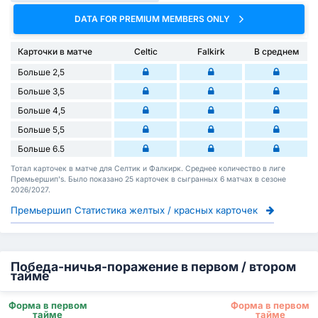
DATA FOR PREMIUM MEMBERS ONLY
Карточки в матче
Celtic
Falkirk
В среднем
Больше 2,5
Больше 3,5
Больше 4,5
Больше 5,5
Больше 6.5
Тотал карточек в матче для Селтик и Фалкирк. Среднее количество в лиге
Премьершип's. Было показано 25 карточек в сыгранных 6 матчах в сезоне
2026/2027.
Премьершип Статистика желтых / красных карточек
Победа-ничья-поражение в первом / втором
тайме
Форма в первом
Форма в первом
тайме
тайме