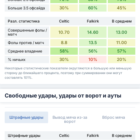
30%
60%
45%
Больше 3.5 офсайда
Разл. статистика
Celtic
Falkirk
В среднем
Совершенные фолы /
10.70
14.60
13.00
матч
8.8
13.5
11.00
Фолы против / матч
58%
56%
57%
Среднее владение
30%
10%
20%
% ничьих
Некоторые статистические показатели округляются в большую или меньшую
сторону до ближайшего процента, поэтому при суммировании они могут
составлять 101%.
Свободные удары, удары от ворот и ауты
Штрафные удары
Вывод мяча из-за
Вброс мяча
ворот
Штрафные удары
Celtic
Falkirk
В среднем