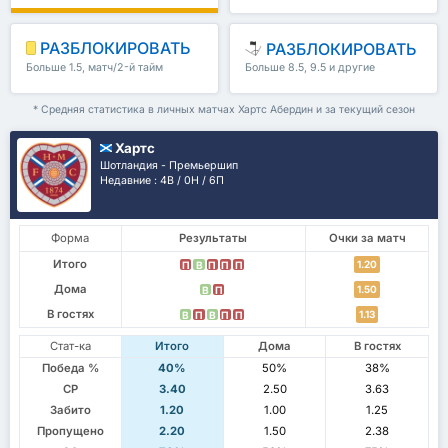
РАЗБЛОКИРОВАТЬ
РАЗБЛОКИРОВАТЬ
Больше 1.5, матч/2-й тайм
Больше 8.5, 9.5 и другие
и другие
* Средняя статистика в личных матчах Хартс Абердин и за текущий сезон
Хартс
Шотландия - Премьершип
Недавние : 4В / 0Н / 6П
Форма
Результаты
Очки за матч
Итого
1.20
П
В
П
П
П
Дома
1.50
В
П
В гостях
1.13
В
П
В
П
П
Стат-ка
Итого
Дома
В гостях
Победа %
40%
50%
38%
СР
3.40
2.50
3.63
Забито
1.20
1.00
1.25
Пропущено
2.20
1.50
2.38