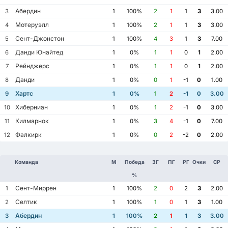
Абердин
3
1
100%
2
1
1
3
3.00
Мотеруэлл
4
1
100%
2
1
1
3
3.00
Сент-Джонстон
5
1
100%
4
3
1
3
7.00
Данди Юнайтед
6
1
0%
1
1
0
1
2.00
Рейнджерс
7
1
0%
1
1
0
1
2.00
Данди
8
1
0%
0
1
-1
0
1.00
Хартс
9
1
0%
1
2
-1
0
3.00
Хиберниан
10
1
0%
1
2
-1
0
3.00
Килмарнок
11
1
0%
3
4
-1
0
7.00
Фалкирк
12
1
0%
0
2
-2
0
2.00
Команда
М
Победа
ЗГ
ПГ
РГ
Очки
СР
%
Сент-Миррен
1
1
100%
2
0
2
3
2.00
Селтик
2
1
100%
1
0
1
3
1.00
Абердин
3
1
100%
2
1
1
3
3.00