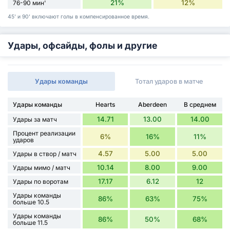
21%
12%
76-90 мин'
45' и 90' включают голы в компенсированное время.
Удары, офсайды, фолы и другие
Удары команды
Тотал ударов в матче
Удары команды
Hearts
Aberdeen
В среднем
14.71
13.00
14.00
Удары за матч
Процент реализации
6%
16%
11%
ударов
4.57
5.00
5.00
Удары в створ / матч
10.14
8.00
9.00
Удары мимо / матч
17.17
6.12
12
Удары по воротам
Удары команды
86%
63%
75%
больше 10.5
Удары команды
86%
50%
68%
больше 11.5