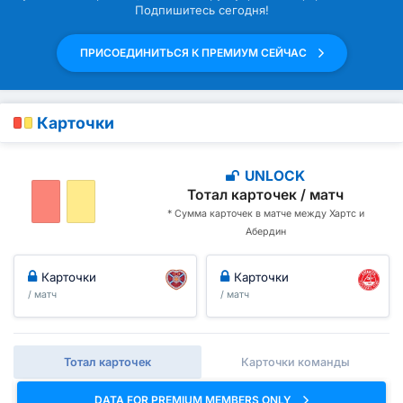
Подпишитесь сегодня!
ПРИСОЕДИНИТЬСЯ К ПРЕМИУМ СЕЙЧАС
Карточки
UNLOCK
Тотал карточек / матч
* Сумма карточек в матче между Хартс и
Абердин
Карточки
Карточки
/ матч
/ матч
Тотал карточек
Карточки команды
DATA FOR PREMIUM MEMBERS ONLY