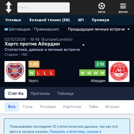
ЛИГИ
МЕНЮ
Угловые
большой теннис (EN)
API
Премиум
/
Премьершип
Предыдущие личные встречи
Шотландия
Прогноз
02/12/2026 - 19:45 (Europe/London)
Хартс против Абердин
Статистика, данные и личные встречи
Стадион -
TBD
1.20
2.10
W
L
L
L
W
W
W
W
Хартс
Абердин
Стат-Ка
Прогнозы
Таблица
Все
Голы
Угловые
Карточки
Тайм
Игроки
Показываем последние 10 статистических данных, так как это
матч в начале сезона.
Показать статистику сезона