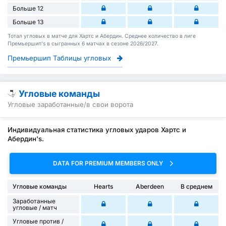
Больше 12
Больше 13
Тотал угловых в матче для Хартс и Абердин. Среднее количество в лиге
Премьершип's в сыгранных 6 матчах в сезоне 2026/2027.
Премьершип Таблицы угловых
Угловые команды
Угловые заработанные/в свои ворота
Индивидуальная статистика угловых ударов Хартс и
Абердин's.
DATA FOR PREMIUM MEMBERS ONLY
Угловые команды
Hearts
Aberdeen
В среднем
Заработанные
угловые / матч
Угловые против /