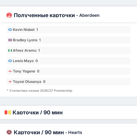
Полученные карточки
-
Aberdeen
Kevin Nisbet 1
Bradley Lyons 1
Afeez Aremu 1
Lewis Mayo 0
Tony Yogane 0
Toyosi Olusanya 0
* Статистика сезона 2026/27 Premiership
Карточки / 90 мин
Карточки / 90 мин
-
Hearts