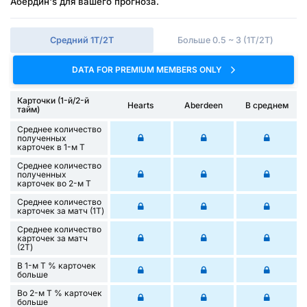
Абердин's для вашего прогноза.
Средний 1Т/2Т
Больше 0.5 ~ 3 (1Т/2Т)
DATA FOR PREMIUM MEMBERS ONLY
Карточки (1-й/2-й
Hearts
Aberdeen
В среднем
тайм)
Среднее количество
полученных
карточек в 1-м Т
Среднее количество
полученных
карточек во 2-м Т
Среднее количество
карточек за матч (1Т)
Среднее количество
карточек за матч
(2Т)
В 1-м Т % карточек
больше
Во 2-м Т % карточек
больше