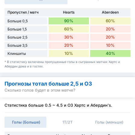
Пропустил / матч
Hearts
Aberdeen
90%
60%
Больше 0,5
60%
20%
Больше 1,5
30%
20%
Больше 2,5
20%
10%
Больше 3,5
10%
40%
Клиншиты
* В статистику включены пропущенные голы в сыгранных матчах Хартс и
Абердин дома и в гостях.
Прогнозы тотал больше 2,5 и ОЗ
Сколько голов будет в этом матче?
Статистика больше 0.5 ~ 4.5 и ОЗ Хартс и Абердин's.
Голы (Больше)
1Т/2Т
Голы (меньше)