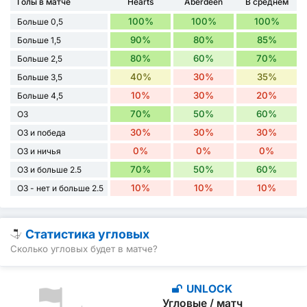
Голы в матче
Hearts
Aberdeen
В среднем
100%
100%
100%
Больше 0,5
90%
80%
85%
Больше 1,5
80%
60%
70%
Больше 2,5
40%
30%
35%
Больше 3,5
10%
30%
20%
Больше 4,5
70%
50%
60%
ОЗ
30%
30%
30%
ОЗ и победа
0%
0%
0%
ОЗ и ничья
70%
50%
60%
ОЗ и больше 2.5
10%
10%
10%
ОЗ - нет и больше 2.5
Статистика угловых
Сколько угловых будет в матче?
UNLOCK
Угловые / матч