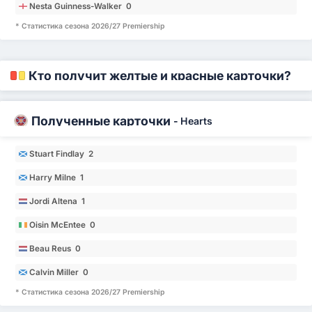
Nesta Guinness-Walker 0
* Статистика сезона 2026/27 Premiership
Кто получит желтые и красные карточки?
Полученные карточки
-
Hearts
Stuart Findlay 2
Harry Milne 1
Jordi Altena 1
Oisin McEntee 0
Beau Reus 0
Calvin Miller 0
* Статистика сезона 2026/27 Premiership