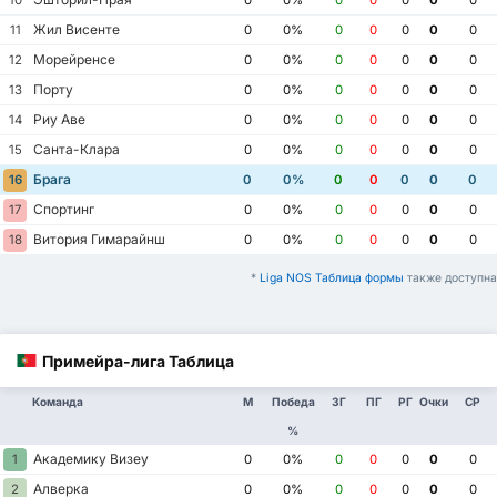
10
0
0%
0
0
0
0
0
Жил Висенте
11
0
0%
0
0
0
0
0
Морейренсе
12
0
0%
0
0
0
0
0
Порту
13
0
0%
0
0
0
0
0
Риу Аве
14
0
0%
0
0
0
0
0
Санта-Клара
15
0
0%
0
0
0
0
0
Брага
16
0
0%
0
0
0
0
0
Спортинг
17
0
0%
0
0
0
0
0
Витория Гимарайнш
18
0
0%
0
0
0
0
0
*
Liga NOS Таблица формы
также доступна
Примейра-лига Таблица
Команда
М
Победа
ЗГ
ПГ
РГ
Очки
СР
%
Академику Визеу
1
0
0%
0
0
0
0
0
Алверка
2
0
0%
0
0
0
0
0