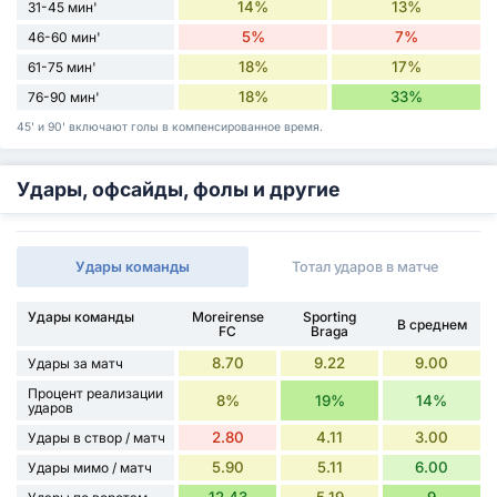
14%
13%
31-45 мин'
5%
7%
46-60 мин'
18%
17%
61-75 мин'
18%
33%
76-90 мин'
45' и 90' включают голы в компенсированное время.
Удары, офсайды, фолы и другие
Удары команды
Тотал ударов в матче
Удары команды
Moreirense
Sporting
В среднем
FC
Braga
8.70
9.22
9.00
Удары за матч
Процент реализации
8%
19%
14%
ударов
2.80
4.11
3.00
Удары в створ / матч
5.90
5.11
6.00
Удары мимо / матч