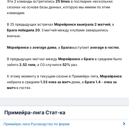
Эти 2 команды встретились
25 times
в последних нескольких
сезонах на основе базы данных, которую мы имеем по этим
командам.
В 25 предыдущих встречах
Морейренсе выиграла 2 матчей
, а
Брага победила 20
. 3 матчей между клубами завершились
вничью.
Морейренсе
в
average дома
, а
Брага
выступает
average в гостях
.
В предыдущих матчах между
Морейренсе
и
Брага
в среднем было
забито
2.52 гола
, а ОЗ случился
52%
раз.
К этому моменту в текущем сезоне в Примейра-лига,
Морейренсе
набрала в среднем
1.33 очка за матч
дома, а
Брага 1.4 - очка за
матч
в гостях.
Примейра-лига Стат-ка
Примейра-лига Руководство по форме