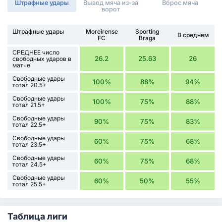
Штрафные удары
Вывод мяча из-за
Вброс мяча
ворот
Штрафные удары
Moreirense
Sporting
В среднем
FC
Braga
СРЕДНЕЕ число
26.2
25.63
26
свободных ударов в
матче
Свободные удары
100%
88%
94%
тотал 20.5+
Свободные удары
100%
75%
88%
тотал 21.5+
Свободные удары
90%
75%
83%
тотал 22.5+
Свободные удары
60%
75%
68%
тотал 23.5+
Свободные удары
60%
75%
68%
тотал 24.5+
Свободные удары
60%
50%
55%
тотал 25.5+
Таблица лиги