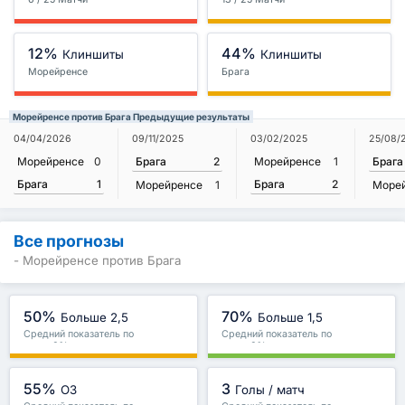
12%
44%
Клиншиты
Клиншиты
Морейренсе
Брага
Морейренсе против Брага Предыдущие результаты
04/04/2026
09/11/2025
03/02/2025
25/08/
Морейренсе
0
Брага
2
Морейренсе
1
Брага
Брага
1
Брага
2
Морейренсе
1
Море
Все прогнозы
- Морейренсе против Брага
50%
70%
Больше 2,5
Больше 1,5
Средний показатель по
Средний показатель по
лиге : 0%
лиге : 0%
55%
3
ОЗ
Голы / матч