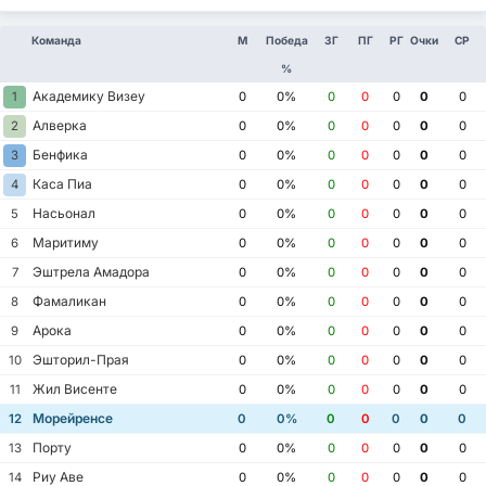
Команда
М
Победа
ЗГ
ПГ
РГ
Очки
СР
%
Академику Визеу
1
0
0%
0
0
0
0
0
Алверка
2
0
0%
0
0
0
0
0
Бенфика
3
0
0%
0
0
0
0
0
Каса Пиа
4
0
0%
0
0
0
0
0
Насьонал
5
0
0%
0
0
0
0
0
Маритиму
6
0
0%
0
0
0
0
0
Эштрела Амадора
7
0
0%
0
0
0
0
0
Фамаликан
8
0
0%
0
0
0
0
0
Арока
9
0
0%
0
0
0
0
0
Эшторил-Прая
10
0
0%
0
0
0
0
0
Жил Висенте
11
0
0%
0
0
0
0
0
Морейренсе
12
0
0%
0
0
0
0
0
Порту
13
0
0%
0
0
0
0
0
Риу Аве
14
0
0%
0
0
0
0
0