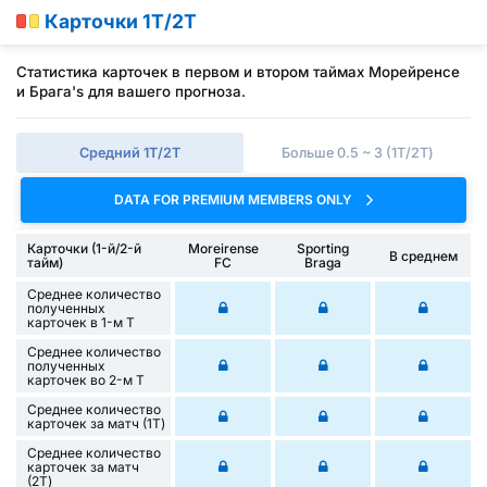
Карточки 1Т/2Т
Статистика карточек в первом и втором таймах Морейренсе
и Брага's для вашего прогноза.
Средний 1Т/2Т
Больше 0.5 ~ 3 (1Т/2Т)
DATA FOR PREMIUM MEMBERS ONLY
Карточки (1-й/2-й
Moreirense
Sporting
В среднем
тайм)
FC
Braga
Среднее количество
полученных
карточек в 1-м Т
Среднее количество
полученных
карточек во 2-м Т
Среднее количество
карточек за матч (1Т)
Среднее количество
карточек за матч
(2Т)