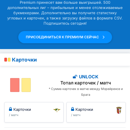
Premium принесет вам больше выигрышей. 500
дополнительных лиг – прибыльные и менее отслеживаемые
букмекерами. Дополнительно вы получите статистику
угловых и карточек, а также загрузку файлов в формате CSV.
Подпишитесь сегодня!
ПРИСОЕДИНИТЬСЯ К ПРЕМИУМ СЕЙЧАС
Карточки
UNLOCK
Тотал карточек / матч
* Сумма карточек в матче между Морейренсе и
Брага
Карточки
Карточки
/ матч
/ матч