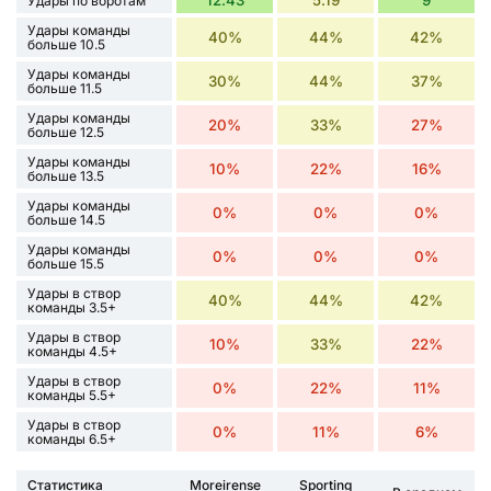
12.43
5.19
9
Удары по воротам
Удары команды
40%
44%
42%
больше 10.5
Удары команды
30%
44%
37%
больше 11.5
Удары команды
20%
33%
27%
больше 12.5
Удары команды
10%
22%
16%
больше 13.5
Удары команды
0%
0%
0%
больше 14.5
Удары команды
0%
0%
0%
больше 15.5
Удары в створ
40%
44%
42%
команды 3.5+
Удары в створ
10%
33%
22%
команды 4.5+
Удары в створ
0%
22%
11%
команды 5.5+
Удары в створ
0%
11%
6%
команды 6.5+
Статистика
Moreirense
Sporting