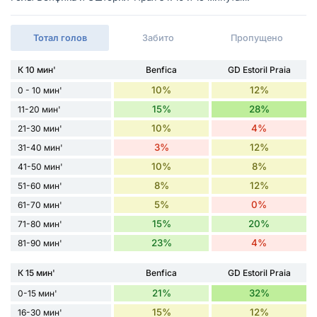
Тотал голов
Забито
Пропущено
К 10 мин'
Benfica
GD Estoril Praia
10%
12%
0 - 10 мин'
15%
28%
11-20 мин'
10%
4%
21-30 мин'
3%
12%
31-40 мин'
10%
8%
41-50 мин'
8%
12%
51-60 мин'
5%
0%
61-70 мин'
15%
20%
71-80 мин'
23%
4%
81-90 мин'
К 15 мин'
Benfica
GD Estoril Praia
21%
32%
0-15 мин'
15%
12%
16-30 мин'