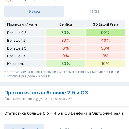
Исход
1Т/2Т
Пропустил / матч
Benfica
GD Estoril Praia
70%
90%
Больше 0,5
30%
40%
Больше 1,5
0%
30%
Больше 2,5
0%
0%
Больше 3,5
30%
10%
Клиншиты
* В статистику включены пропущенные голы в сыгранных матчах Бенфика и
Эшторил-Прая дома и в гостях.
Прогнозы тотал больше 2,5 и ОЗ
Сколько голов будет в этом матче?
Статистика больше 0.5 ~ 4.5 и ОЗ Бенфика и Эшторил-Прая's.