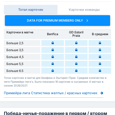
Тотал карточек
Карточки команды
DATA FOR PREMIUM MEMBERS ONLY
Карточки в матче
GD Estoril
Benfica
В среднем
Praia
Больше 2,5
Больше 3,5
Больше 4,5
Больше 5,5
Больше 6.5
Тотал карточек в матче для Бенфика и Эшторил-Прая. Среднее количество в
лиге Примейра-лига's. Было показано 16 карточек в сыгранных 4 матчах в
сезоне 2026/2027.
Примейра-лига Статистика желтых / красных карточек
Победа-ничья-поражение в первом / втором