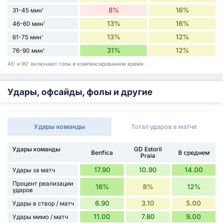
8%
16%
31-45 мин'
13%
16%
46-60 мин'
13%
12%
61-75 мин'
31%
12%
76-90 мин'
45' и 90' включают голы в компенсированное время.
Удары, офсайды, фолы и другие
Удары команды
Тотал ударов в матче
Удары команды
GD Estoril
Benfica
В среднем
Praia
17.90
10.90
14.00
Удары за матч
Процент реализации
16%
8%
12%
ударов
6.90
3.10
5.00
Удары в створ / матч
11.00
7.80
9.00
Удары мимо / матч