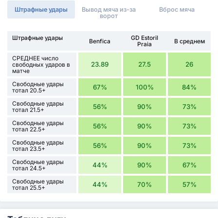
Штрафные удары
Вывод мяча из-за
Вброс мяча
ворот
Штрафные удары
GD Estoril
Benfica
В среднем
Praia
СРЕДНЕЕ число
23.89
27.5
26
свободных ударов в
матче
Свободные удары
67%
100%
84%
тотал 20.5+
Свободные удары
56%
90%
73%
тотал 21.5+
Свободные удары
56%
90%
73%
тотал 22.5+
Свободные удары
56%
90%
73%
тотал 23.5+
Свободные удары
44%
90%
67%
тотал 24.5+
Свободные удары
44%
70%
57%
тотал 25.5+