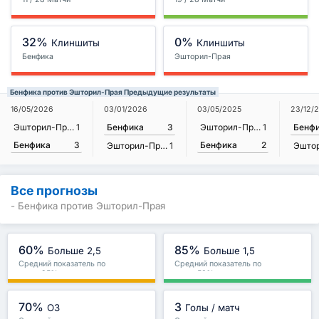
32%
0%
Клиншиты
Клиншиты
Бенфика
Эшторил-Прая
Бенфика против Эшторил-Прая Предыдущие результаты
16/05/2026
03/01/2026
03/05/2025
23/12/
Эшторил-Прая
1
Бенфика
3
Эшторил-Прая
1
Бенф
Бенфика
3
Бенфика
2
Эшторил-Прая
1
Все прогнозы
- Бенфика против Эшторил-Прая
60%
85%
Больше 2,5
Больше 1,5
Средний показатель по
Средний показатель по
лиге : 25%
лиге : 50%
70%
3
ОЗ
Голы / матч