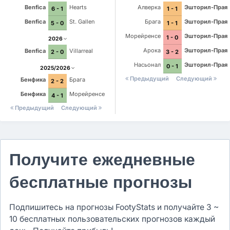
Benfica
Hearts
Алверка
Эшторил-Прая
6 - 1
1 - 1
Benfica
St. Gallen
Брага
Эшторил-Прая
5 - 0
1 - 1
Морейренсе
Эшторил-Прая
1 - 0
2026
Арока
Эшторил-Прая
Benfica
Villarreal
3 - 2
2 - 0
Насьонал
Эшторил-Прая
0 - 1
2025/2026
Предыдущий
Следующий
Бенфика
Брага
2 - 2
Бенфика
Морейренсе
4 - 1
Предыдущий
Следующий
Получите ежедневные
бесплатные прогнозы
Подпишитесь на прогнозы FootyStats и получайте 3 ~
10 бесплатных пользовательских прогнозов каждый