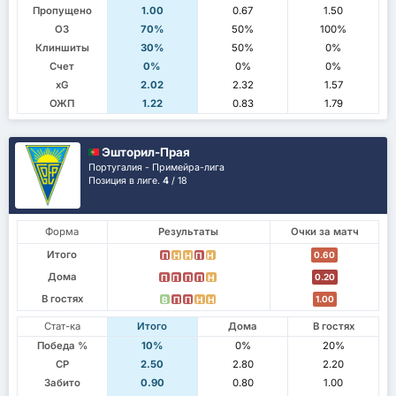
Пропущено
1.00
0.67
1.50
ОЗ
70%
50%
100%
Клиншиты
30%
50%
0%
Счет
0%
0%
0%
xG
2.02
2.32
1.57
ОЖП
1.22
0.83
1.79
Эшторил-Прая
Португалия - Примейра-лига
Позиция в лиге.
4
/ 18
Форма
Результаты
Очки за матч
Итого
0.60
П
Н
Н
П
Н
Дома
0.20
П
П
П
П
Н
В гостях
1.00
В
П
П
Н
Н
Стат-ка
Итого
Дома
В гостях
Победа %
10%
0%
20%
СР
2.50
2.80
2.20
Забито
0.90
0.80
1.00