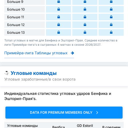
Больше 9
Больше 10
Больше 11
Больше 12
Больше 13
Тотал угловых в матче для Бенфика и Эшторил-Прая. Среднее количество в
лиге Примейра-лига's в сыгранных 4 матчах в сезоне 2026/2027.
Примейра-лига Таблицы угловых
Угловые команды
Угловые заработанные/в свои ворота
Индивидуальная статистика угловых ударов Бенфика и
Эшторил-Прая's.
DATA FOR PREMIUM MEMBERS ONLY
Угловые команды
GD Estoril
Benfica
В среднем