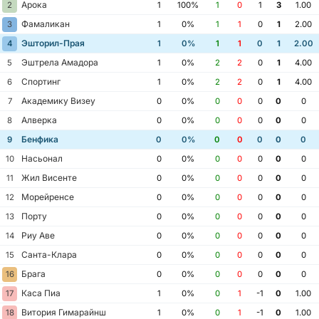
Арока
2
1
100%
1
0
1
3
1.00
Фамаликан
3
1
0%
1
1
0
1
2.00
Эшторил-Прая
4
1
0%
1
1
0
1
2.00
Эштрела Амадора
5
1
0%
2
2
0
1
4.00
Спортинг
6
1
0%
2
2
0
1
4.00
Академику Визеу
7
0
0%
0
0
0
0
0
Алверка
8
0
0%
0
0
0
0
0
Бенфика
9
0
0%
0
0
0
0
0
Насьонал
10
0
0%
0
0
0
0
0
Жил Висенте
11
0
0%
0
0
0
0
0
Морейренсе
12
0
0%
0
0
0
0
0
Порту
13
0
0%
0
0
0
0
0
Риу Аве
14
0
0%
0
0
0
0
0
Санта-Клара
15
0
0%
0
0
0
0
0
Брага
16
0
0%
0
0
0
0
0
Каса Пиа
17
1
0%
0
1
-1
0
1.00
Витория Гимарайнш
18
1
0%
0
1
-1
0
1.00