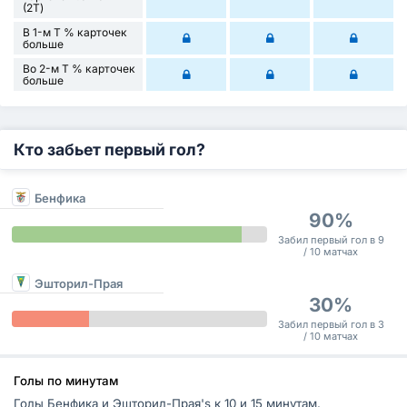
(2Т)
В 1-м Т % карточек
больше
Во 2-м Т % карточек
больше
Кто забьет первый гол?
Бенфика
90%
Забил первый гол в 9
/ 10 матчах
Эшторил-Прая
30%
Забил первый гол в 3
/ 10 матчах
Голы по минутам
Голы Бенфика и Эшторил-Прая's к 10 и 15 минутам.