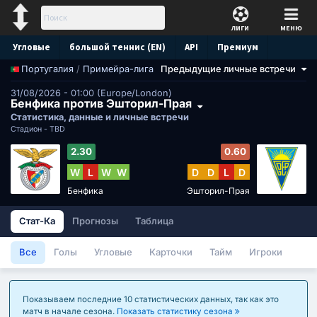
ЛИГИ
МЕНЮ
Угловые
большой теннис (EN)
API
Премиум
/
Примейра-лига
Предыдущие личные встречи
Португалия
Прогноз
31/08/2026 - 01:00 (Europe/London)
Бенфика против Эшторил-Прая
Статистика, данные и личные встречи
Стадион -
TBD
2.30
0.60
W
L
W
W
D
D
L
D
Бенфика
Эшторил-Прая
Стат-Ка
Прогнозы
Таблица
Все
Голы
Угловые
Карточки
Тайм
Игроки
Показываем последние 10 статистических данных, так как это
матч в начале сезона.
Показать статистику сезона