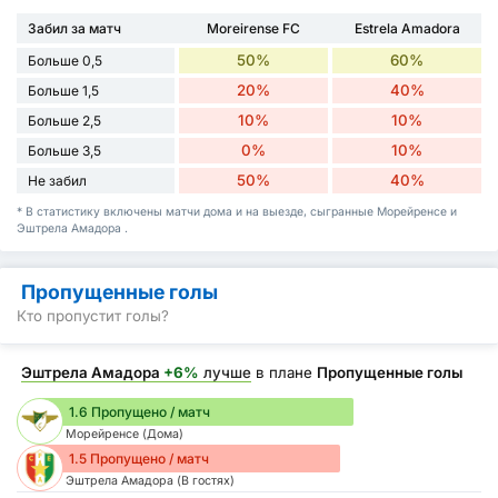
Забил за матч
Moreirense FC
Estrela Amadora
50%
60%
Больше 0,5
20%
40%
Больше 1,5
10%
10%
Больше 2,5
0%
10%
Больше 3,5
50%
40%
Не забил
* В статистику включены матчи дома и на выезде, сыгранные Морейренсе и
Эштрела Амадора .
Пропущенные голы
Кто пропустит голы?
Эштрела Амадора
+6%
лучше
в плане
Пропущенные голы
1.6 Пропущено / матч
Морейренсе (Дома)
1.5 Пропущено / матч
Эштрела Амадора (В гостях)