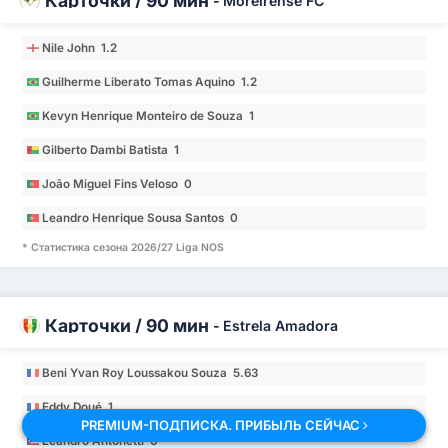
Карточки / 90 мин
-
Moreirense FC
Nile John 1.2
Guilherme Liberato Tomas Aquino 1.2
Kevyn Henrique Monteiro de Souza 1
Gilberto Dambi Batista 1
João Miguel Fins Veloso 0
Leandro Henrique Sousa Santos 0
* Статистика сезона 2026/27 Liga NOS
Карточки / 90 мин
-
Estrela Amadora
Beni Yvan Roy Loussakou Souza 5.63
Eddy Doué 1
PREMIUM-ПОДПИСКА. ПРИБЫЛЬ СЕЙЧАС
Leandro Antonetti 0