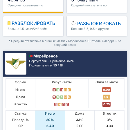
Средний показатель по
Средний показатель по
лиге : 50%
лиге : 2.38
РАЗБЛОКИРОВАТЬ
РАЗБЛОКИРОВАТЬ
Больше 1.5, матч/2-й тайм
Больше 8.5, 9.5 и другие
и другие
* Средняя статистика в личных матчах Морейренсе Эштрела Амадора и за
текущий сезон
Морейренсе
Португалия - Примейра-лига
Позиция в лиге.
10
/ 18
Форма
Результаты
Очки за матч
Итого
0.90
П
В
П
Н
Н
Дома
1.33
П
В
В
Н
Н
В гостях
0.25
П
Н
П
П
Стат-ка
Итого
Дома
В гостях
Победа %
20%
33%
0%
СР
2.40
2.00
3.00