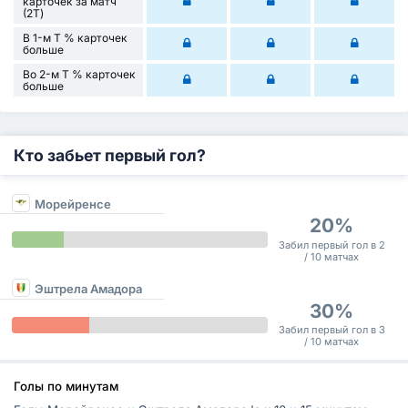
карточек за матч
(2Т)
В 1-м Т % карточек
больше
Во 2-м Т % карточек
больше
Кто забьет первый гол?
Морейренсе
20%
Забил первый гол в 2
/ 10 матчах
Эштрела Амадора
30%
Забил первый гол в 3
/ 10 матчах
Голы по минутам