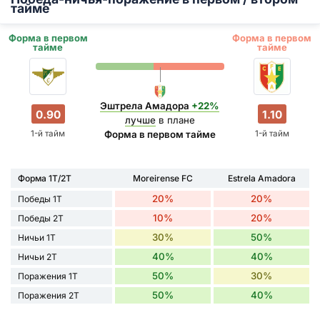
тайме
Форма в первом
Форма в первом
тайме
тайме
Эштрела Амадора
+22%
0.90
1.10
лучше
в плане
1-й тайм
1-й тайм
Форма в первом тайме
Форма 1Т/2Т
Moreirense FC
Estrela Amadora
20%
20%
Победы 1Т
10%
20%
Победы 2Т
30%
50%
Ничьи 1Т
40%
40%
Ничьи 2Т
50%
30%
Поражения 1Т
50%
40%
Поражения 2Т