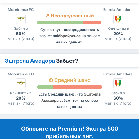
Moreirense FC
Estrela Amadora
Неопределенный
Забил в
Клиншиты в
Существует
неопределенность
50%
20%
забьет ли
Морейренсе
на основе
матчах (Итого)
матчах (Итого)
наших данных.
Эштрела Амадора
Забьет?
Moreirense FC
Estrela Amadora
Средний шанс
Клиншиты в
Забил в
Есть
Средний шанс
, что
Эштрела
20%
60%
Амадора
забьет гол на основе
матчах (Итого)
матчах (Итого)
наших данных.
Обновите на Premium! Экстра 500
прибильных лиг.