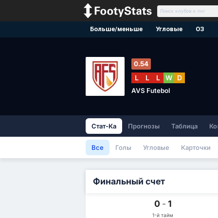
Больше/меньше
Угловые
ОЗ
0.54
L
L
L
W
D
AVS Futebol
Стат-Ка
Прогнозы
Таблица
Ко
Все
Голы
Угловые
Карточки
Финальный счет
0
-
1
1-й тайм