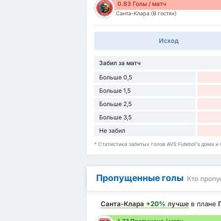
0.83 Голы / матч
Санта-Клара (В гостях)
Исход
Забил за матч
Больше 0,5
Больше 1,5
Больше 2,5
Больше 3,5
Не забил
* Статистика забитых голов AVS Futebol's дома и
Пропущенные голы
Кто пропу
Санта-Клара
+20%
лучше
в плане