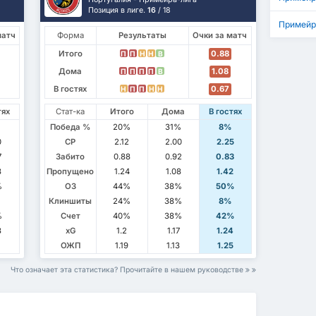
Позиция в лиге.
16
/ 18
Примейр
матч
Форма
Результаты
Очки за матч
Итого
0.88
П
П
Н
Н
В
Дома
1.08
П
П
П
П
В
В гостях
0.67
Н
П
П
Н
Н
тях
Стат-ка
Итого
Дома
В гостях
Победа %
20%
31%
8%
0
СР
2.12
2.00
2.25
7
Забито
0.88
0.92
0.83
3
Пропущено
1.24
1.08
1.42
%
ОЗ
44%
38%
50%
Клиншиты
24%
38%
8%
%
Счет
40%
38%
42%
8
xG
1.2
1.17
1.24
ОЖП
1.19
1.13
1.25
Что означает эта статистика? Прочитайте в нашем руководстве