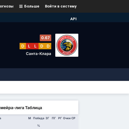
огнозы
Больше
Войти в систему
API
0.67
D
L
L
D
D
Санта-Клара
мейра-лига Таблица
а
М
Победа
ЗГ
ПГ
РГ
Очки
СР
%