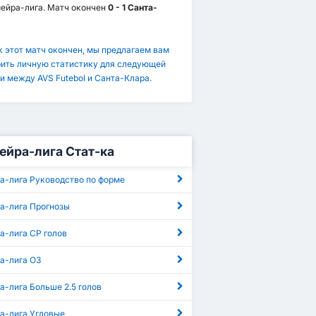
ейра-лига. Матч окончен
0 - 1 Санта-
к этот матч окончен, мы предлагаем вам
ить личную статистику для следующей
и между AVS Futebol и Санта-Клара.
ейра-лига Стат-ка
а-лига Руководство по форме
а-лига Прогнозы
а-лига СР голов
а-лига ОЗ
-лига Больше 2.5 голов
а-лига Угловые