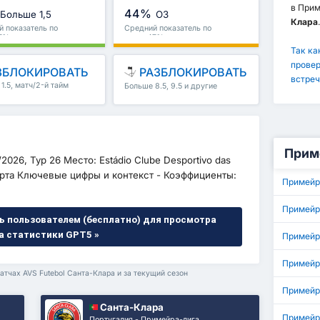
в Прим
44%
Больше 1,5
ОЗ
Клара
.
 показатель по
Средний показатель по
77%
лиге : 47%
Так ка
провер
ЗБЛОКИРОВАТЬ
РАЗБЛОКИРОВАТЬ
встреч
1.5, матч/2-й тайм
Больше 8.5, 9.5 и другие
е
Прим
/2026, Тур 26 Место: Estádio Clube Desportivo das
марта Ключевые цифры и контекст - Коэффициенты:
Примейр
Примейр
ь пользователем (бесплатно) для просмотра
а статистики GPT5 »
Примейр
Примейр
атчах AVS Futebol Санта-Клара и за текущий сезон
Примейра
Санта-Клара
Примейр
Португалия - Примейра-лига