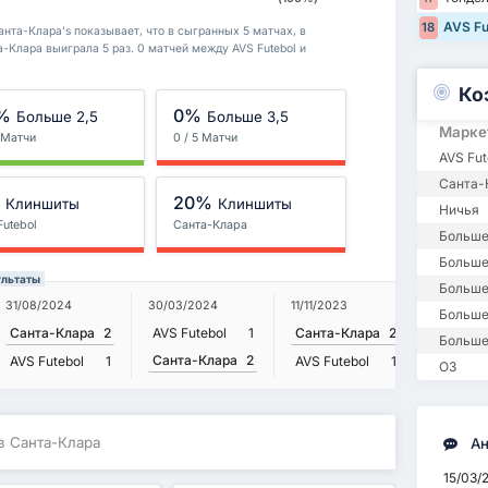
AVS Fu
18
анта-Клара's показывает, что в сыгранных 5 матчах, в
а-Клара выиграла 5 раз. 0 матчей между AVS Futebol и
Ко
%
0%
Больше 2,5
Больше 3,5
Марке
5 Матчи
0 / 5 Матчи
AVS Fut
Санта-
%
20%
Клиншиты
Клиншиты
Ничья
Futebol
Санта-Клара
Больше
Больше 
ультаты
Больше
31/08/2024
30/03/2024
11/11/2023
Больше
Санта-Клара
2
AVS Futebol
1
Санта-Клара
2
Больше
Санта-Клара
2
AVS Futebol
1
AVS Futebol
1
ОЗ
ив Санта-Клара
Ан
15/03/