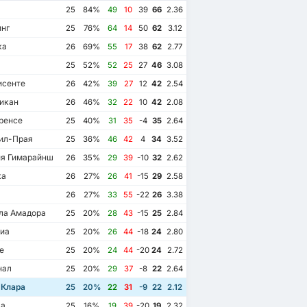
25
84%
49
10
39
66
2.36
нг
25
76%
64
14
50
62
3.12
ка
26
69%
55
17
38
62
2.77
25
52%
52
25
27
46
3.08
сенте
26
42%
39
27
12
42
2.54
икан
26
46%
32
22
10
42
2.08
ренсе
25
40%
31
35
-4
35
2.64
ил-Прая
25
36%
46
42
4
34
3.52
я Гимарайнш
26
35%
29
39
-10
32
2.62
ка
26
27%
26
41
-15
29
2.58
26
27%
33
55
-22
26
3.38
ла Амадора
25
20%
28
43
-15
25
2.84
иа
25
20%
26
44
-18
24
2.80
е
25
20%
24
44
-20
24
2.72
нал
25
20%
29
37
-8
22
2.64
Клара
25
20%
22
31
-9
22
2.12
ла
25
16%
19
39
-20
19
2.32