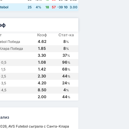
tebol
25
4%
18
57
-39
10
3.00
эф
т
Коэф
Стат-ка
4.62
8
ebol Победа
%
1.85
8
Клара Победа
%
3.30
37
%
1.08
96
 0,5
%
1.42
68
1,5
%
2.30
44
 2,5
%
4.20
24
 3,5
%
8.50
4
 4,5
%
2.00
44
%
ализ
2026, AVS Futebol сыграла с Санта-Клара