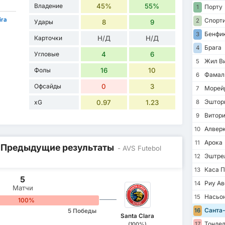
Владение
45%
55%
Порту
1
ira
Спорти
2
Удары
8
9
Бенфи
3
Карточки
Н/Д
Н/Д
Брага
4
Угловые
4
6
Жил Ви
5
Фолы
16
10
Фамал
6
Офсайды
0
3
Морей
7
Эштор
xG
0.97
1.23
8
Витори
9
Алвер
10
Арока
11
/ Предыдущие результаты
- AVS Futebol
Эштре
12
Каса П
13
5
Риу Ав
14
Матчи
Насьо
15
100%
Санта-
16
5 Победы
Santa Clara
Тонде
17
(100%)