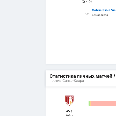
(0 - 0)
Gabriel Silva Vie
68'
Без ассиста
Статистика личных матчей 
против Санта-Клара
0%
0%
AVS
(0%)