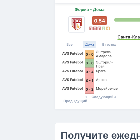
Форма - Дома
0.54
П
П
П
В
Н
Санта-Кла
Все
Дома
В гостях
Эштрела
AVS Futebol
0 - 0
Амадора
AVS Futebol
Эшторил-
3 - 0
Прая
AVS Futebol
Брага
0 - 4
AVS Futebol
Арока
0 - 1
AVS Futebol
Морейренсе
0 - 2
Следующий
Предыдущий
Получите ежед