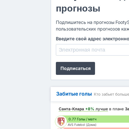
прогнозы
Подпишитесь на прогнозы FootySt
пользовательских прогнозов ка
Введите свой адрес электронн
Подписаться
Забитые голы
Кто забьет больш
Санта-Клара
+8%
лучше
в плане
З
0.77 Голы / матч
AVS Futebol (Дома)