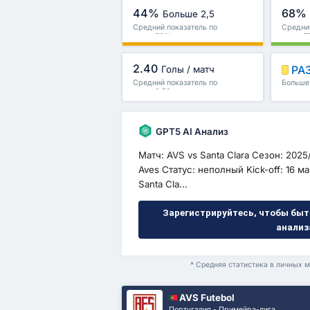
44%
68%
Больше 2,5
Средний показатель по
Средний
лиге : 56%
лиге : 
2.40
РА
Голы / матч
Средний показатель по
Больше 
лиге : 2.73
и други
GPT5 AI Анализ
Матч: AVS vs Santa Clara Сезон: 2025
Aves Статус: неполный Kick-off: 16 
Santa Cla...
Зарегистрируйтесь, чтобы быт
анализ
* Средняя статистика в личных м
AVS Futebol
Португалия - Примейра-лига