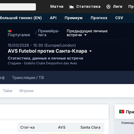
Матчи
Статистика
Лиги
Пр
большой теннис (EN)
API
Премиум
Прогноз
CSV
Примейра-
Предыдущие личные
/
лига
встречи
Португалия
15/03/2026 - 15:30 (Europe/London)
AVS Futebol против Санта-Клара
Статистика, данные и личные встречи
Стадион -
Estádio Clube Desportivo das Aves
эф
Трансляции / ТВ
Тайм
Игроки
При
Команд
Стат-ка
AVS
Santa Clara