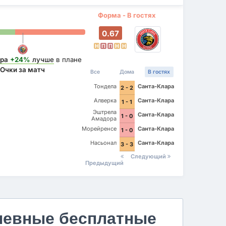
Форма - В гостях
0.67
Н
П
П
Н
Н
ра
+24%
лучше
в плане
Очки за матч
Все
Дома
В гостях
Тондела
Санта-Клара
2 - 2
Алверка
Санта-Клара
1 - 1
Эштрела
Санта-Клара
1 - 0
Амадора
Морейренсе
Санта-Клара
1 - 0
Насьонал
Санта-Клара
3 - 3
Следующий
Предыдущий
невные бесплатные