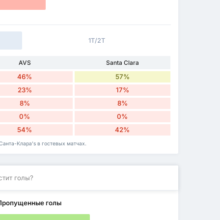
1Т/2Т
AVS
Santa Clara
46%
57%
23%
17%
8%
8%
0%
0%
54%
42%
 Санта-Клара's в гостевых матчах.
стит голы?
Пропущенные голы