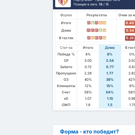
Позиция в лиге.
18
/ 18
Форма
Результаты
Очки за 
Итого
0.40
П
В
П
Н
Н
Дома
0.54
П
П
П
В
Н
В гостях
0.25
П
Н
П
П
Н
Стат-ка
Итого
Дома
В гос
Победа %
4%
8%
0%
СР
3.00
2.54
3.5
Забито
0.72
0.77
0.6
Пропущено
2.28
1.77
2.8
ОЗ
40%
38%
42
Клиншиты
12%
15%
8%
Счет
56%
54%
58
xG
1.07
1.15
0.9
ОЖП
1.6
1.5
1.71
Форма - кто победит?