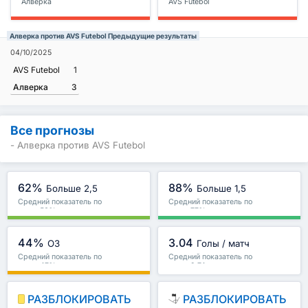
Алверка
AVS Futebol
Алверка против AVS Futebol Предыдущие результаты
04/10/2025
AVS Futebol
1
Алверка
3
Все прогнозы
- Алверка против AVS Futebol
62%
88%
Больше 2,5
Больше 1,5
Средний показатель по
Средний показатель по
лиге : 56%
лиге : 77%
44%
3.04
ОЗ
Голы / матч
Средний показатель по
Средний показатель по
лиге : 47%
лиге : 2.74
РАЗБЛОКИРОВАТЬ
РАЗБЛОКИРОВАТЬ