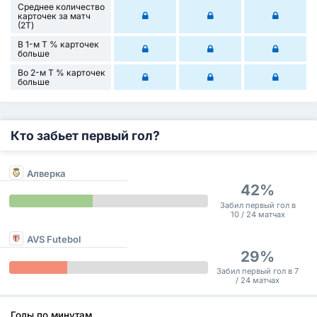
Среднее количество
карточек за матч
(2Т)
В 1-м Т % карточек
больше
Во 2-м Т % карточек
больше
Кто забьет первый гол?
Алверка
42%
Забил первый гол в
10 / 24 матчах
AVS Futebol
29%
Забил первый гол в 7
/ 24 матчах
Голы по минутам