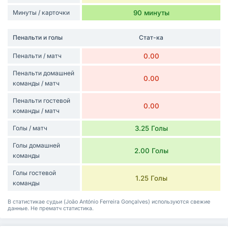
Минуты / карточки
90 минуты
Пенальти и голы
Стат-ка
Пенальти / матч
0.00
Пенальти домашней
0.00
команды / матч
Пенальти гостевой
0.00
команды / матч
Голы / матч
3.25 Голы
Голы домашней
2.00 Голы
команды
Голы гостевой
1.25 Голы
команды
В статистикае судьи (João António Ferreira Gonçalves) используются свежие
данные. Не прематч статистика.