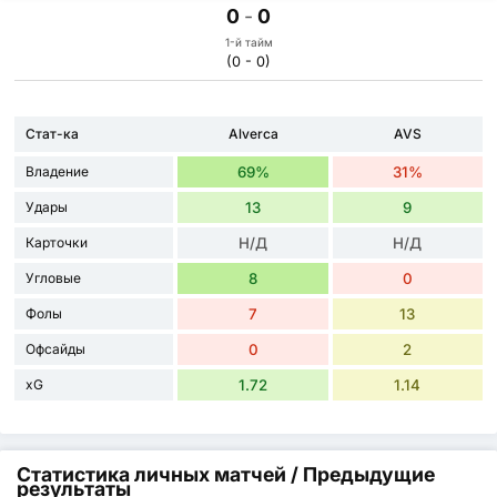
0
-
0
1-й тайм
(0 - 0)
Стат-ка
Alverca
AVS
Владение
69%
31%
Удары
13
9
Карточки
Н/Д
Н/Д
Угловые
8
0
Фолы
7
13
Офсайды
0
2
xG
1.72
1.14
Статистика личных матчей / Предыдущие
результаты