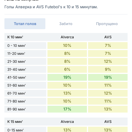
Голы Алверка и AVS Futebol's к 10 и 15 минутам.
Тотал голов
Забито
Пропущено
К 10 мин'
Alverca
AVS
10%
7%
0 - 10 мин'
8%
7%
11-20 мин'
8%
12%
21-30 мин'
6%
9%
31-40 мин'
19%
19%
41-50 мин'
10%
11%
51-60 мин'
13%
12%
61-70 мин'
10%
11%
71-80 мин'
17%
13%
81-90 мин'
К 15 мин'
Alverca
AVS
13%
13%
0-15 мин'