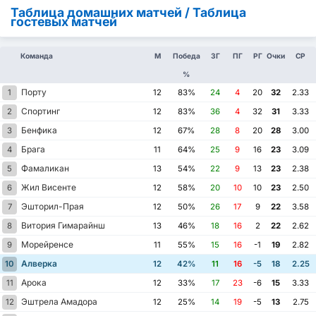
Таблица домашних матчей / Таблица
гостевых матчей
Команда
М
Победа
ЗГ
ПГ
РГ
Очки
СР
%
Порту
1
12
83%
24
4
20
32
2.33
Спортинг
2
12
83%
36
4
32
31
3.33
Бенфика
3
12
67%
28
8
20
28
3.00
Брага
4
11
64%
25
9
16
23
3.09
Фамаликан
5
13
54%
22
9
13
23
2.38
Жил Висенте
6
12
58%
20
10
10
23
2.50
Эшторил-Прая
7
12
50%
26
17
9
22
3.58
Витория Гимарайнш
8
13
46%
18
16
2
22
2.62
Морейренсе
9
11
55%
15
16
-1
19
2.82
Алверка
10
12
42%
11
16
-5
18
2.25
Арока
11
12
33%
17
23
-6
15
3.33
Эштрела Амадора
12
12
25%
14
19
-5
13
2.75