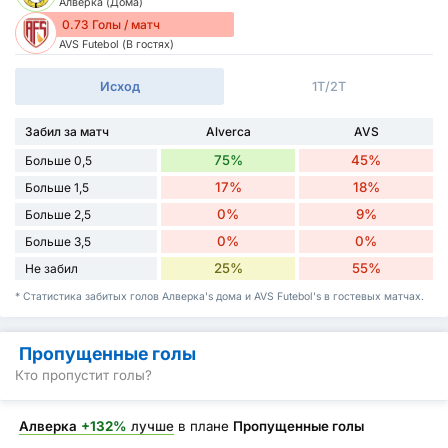
Алверка (Дома)
0.73 Голы / матч
AVS Futebol (В гостях)
Исход
1Т/2Т
Забил за матч
Alverca
AVS
75%
45%
Больше 0,5
17%
18%
Больше 1,5
0%
9%
Больше 2,5
0%
0%
Больше 3,5
25%
55%
Не забил
* Статистика забитых голов Алверка's дома и AVS Futebol's в гостевых матчах.
Пропущенные голы
Кто пропустит голы?
Алверка
+132%
лучше
в плане
Пропущенные голы