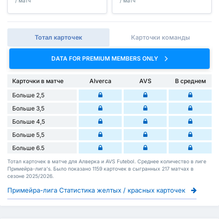
/ матч
/ матч
Тотал карточек
Карточки команды
DATA FOR PREMIUM MEMBERS ONLY
Карточки в матче
Alverca
AVS
В среднем
Больше 2,5
Больше 3,5
Больше 4,5
Больше 5,5
Больше 6.5
Тотал карточек в матче для Алверка и AVS Futebol. Среднее количество в лиге
Примейра-лига's. Было показано 1159 карточек в сыгранных 217 матчах в
сезоне 2025/2026.
Примейра-лига Статистика желтых / красных карточек