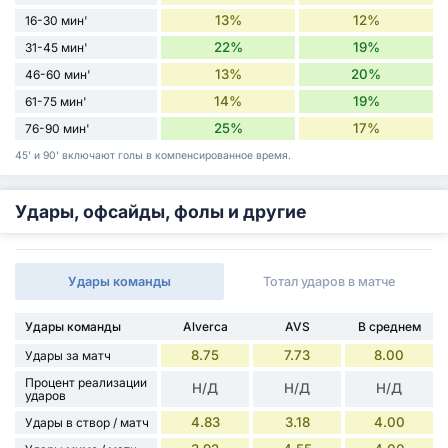
13%
12%
16-30 мин'
22%
19%
31-45 мин'
13%
20%
46-60 мин'
14%
19%
61-75 мин'
25%
17%
76-90 мин'
45' и 90' включают голы в компенсированное время.
Удары, офсайды, фолы и другие
Удары команды
Тотал ударов в матче
Удары команды
Alverca
AVS
В среднем
8.75
7.73
8.00
Удары за матч
Процент реализации
Н/Д
Н/Д
Н/Д
ударов
4.83
3.18
4.00
Удары в створ / матч