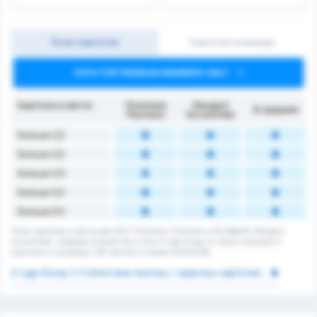
Тотал карточек
Карточки команды
DATA FOR PREMIUM MEMBERS ONLY
Карточки в матче
Tłuchowia
Stargard
В среднем
Tłuchowo
Szczeciński
Больше 2,5
Больше 3,5
Больше 4,5
Больше 5,5
Больше 6.5
Тотал карточек в матче для GZS Tluchowia Tluchowo и KS Błękitni Stargard
Szczeciński. Среднее количество в лиге 3 Liga Group 2's. Было показано 0
карточек в сыгранных 287 матчах в сезоне 2025/2026.
3 Liga Group 2 Статистика желтых / красных карточек