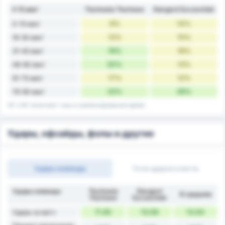
К 15 мин'
Tłuchowia Tłuchowo
Stargard Szczeciński
9%
14%
0-15 мин'
12%
15%
16-30 мин'
19%
18%
31-45 мин'
20%
13%
46-60 мин'
17%
12%
61-75 мин'
22%
26%
76-90 мин'
45' и 90' включают голы в компенсированное время.
Удары, офсайды, фолы и другие
Удары команды
Тотал ударов в матче
Удары команды
Tłuchowia
Stargard
В среднем
Tłuchowo
Szczeciński
11.93
13.08
13.00
Удары за матч