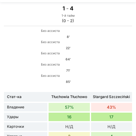
1
-
4
1-й тайм
(0 - 2)
Без ассиста
8'
Без ассиста
22'
Без ассиста
64'
Без ассиста
71'
Без ассиста
85'
Стат-ка
Tłuchowia Tłuchowo
Stargard Szczeciński
Владение
57%
43%
Удары
16
17
Карточки
Н/Д
Н/Д