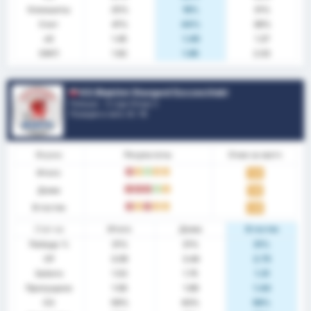
Клиншиты
25%
19%
31%
Счет
41%
44%
38%
xG
1.45
1.49
1.37
ОЖП
1.92
1.85
2.03
KS Błękitni Stargard Szczeciński
Польша - 3 Liga Group 2
Позиция в лиге.
0
/ 18
Форма
Результаты
Очки за матч
Итого
П
Н
В
Н
Н
1.22
Дома
П
П
П
В
Н
1.19
В гостях
П
Н
П
Н
Н
1.25
Стат-ка
Итого
Дома
В гостях
Победа %
31%
31%
31%
СР
3.09
3.44
2.75
Забито
1.53
1.75
1.31
Пропущено
1.56
1.69
1.44
ОЗ
59%
63%
56%