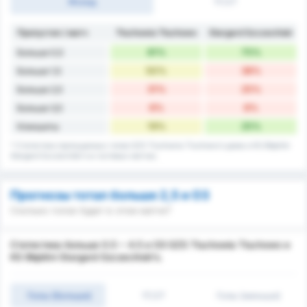
Исход
1Т/2Т
Пропустил / матч
Tłuchowia Tłuchowo
Stargard Szczeciński
81%
75%
Больше 0,5
50%
38%
Больше 1,5
31%
25%
Больше 2,5
6%
6%
Больше 3,5
19%
25%
Клиншиты
* Статистика пропущенных голов GZS Tluchowia Tluchowo's дома и KS Błękitni
Stargard Szczeciński's в гостевых матчах.
Прогнозы тотал больше 2,5 и ОЗ
Сколько голов будет в этом матче?
Статистика больше 0.5 ~ 4.5 и ОЗ GZS Tluchowia Tluchowo и
KS Błękitni Stargard Szczeciński's.
Голы (Больше)
1Т/2Т
Голы (меньше)