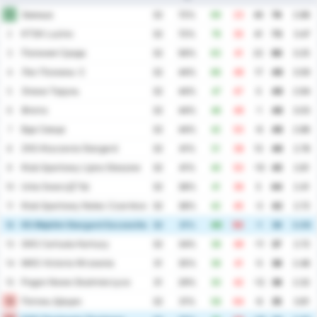
Завиша
1
32
72%
69
23
46
74
2.88
KTSK Luzino
2
32
72%
76
35
41
73
3.47
Полония Срода
3
32
56%
63
41
22
60
3.25
Лех Познань-2
4
32
44%
66
49
17
49
3.59
Элана Торунь
5
32
44%
47
47
0
49
2.94
Флота
6
32
44%
48
49
-1
48
3.03
Вда Свеце
7
32
44%
42
50
-8
48
2.88
ZKS Kluczevia Stargard
8
32
41%
51
38
13
46
2.78
Klub Sportowy Lipno Steszew
9
32
41%
40
50
-10
45
2.81
Unia SwarzД™dz
10
32
38%
41
36
5
44
2.41
Klub Sportowy Notec Czarnkow
11
32
38%
42
45
-3
42
2.72
KS Błękitni Stargard Szczeciński
12
32
31%
49
50
-1
39
3.09
GKS Cartusia Kartuzy
13
32
34%
38
49
-11
37
2.72
MKS Victoria Wrzesnia
14
31
35%
36
41
-5
36
2.48
Pogon Nowe Skalmierzyce
15
31
29%
30
42
-12
36
2.32
Погонь Щецин
16
32
31%
58
64
-6
35
3.81