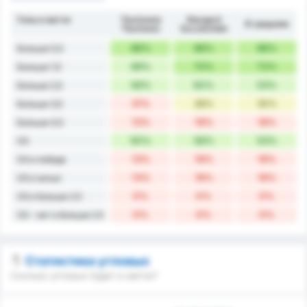
Голы в матче
Tłuchowia
Stargard
В среднем
Tłuchowo
Szczeciński
88%
88%
88%
Больше 0,5
69%
75%
72%
Больше 1,5
56%
50%
53%
Больше 2,5
31%
38%
35%
Больше 3,5
13%
19%
16%
Больше 4,5
50%
56%
53%
ОЗ
13%
19%
16%
ОЗ и победа
13%
19%
16%
ОЗ и ничья
0%
0%
0%
ОЗ и больше 2.5
0%
0%
0%
ОЗ - нет и больше 2.5
Статистика угловых
Сколько угловых будет в матче?