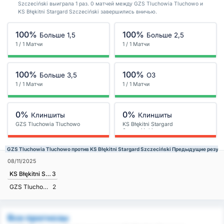
Szczeciński выиграла 1 раз. 0 матчей между GZS Tluchowia Tluchowo и
KS Błękitni Stargard Szczeciński завершились вничью.
100%
100%
Больше 1,5
Больше 2,5
1 / 1 Матчи
1 / 1 Матчи
100%
100%
Больше 3,5
ОЗ
1 / 1 Матчи
1 / 1 Матчи
0%
0%
Клиншиты
Клиншиты
GZS Tluchowia Tluchowo
KS Błękitni Stargard
Szczeciński
GZS Tluchowia Tluchowo против KS Błękitni Stargard Szczeciński Предыдущие резул
08/11/2025
KS Błękitni Stargard Szczeciński
3
GZS Tluchowia Tluchowo
2
Все прогнозы