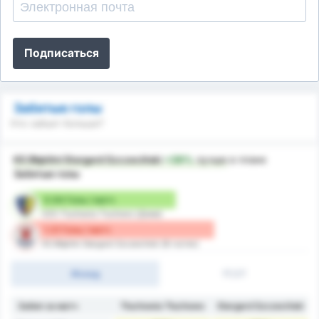
Подписаться
Забитые голы
Кто забьет больше?
KS Błękitni Stargard Szczeciński
+39%
лучше
в плане
Забитые голы
0.94 Голы / матч
GZS Tluchowia Tluchowo (Дома)
1.31 Голы / матч
KS Błękitni Stargard Szczeciński (В гостях)
Исход
1Т/2Т
Забил за матч
Tłuchowia Tłuchowo
Stargard Szczeciński