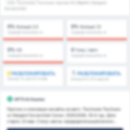
- GZS Tluchowia Tluchowo против KS Błękitni Stargard
Szczeciński
0%
0%
Больше 2,5
Больше 1,5
Средний показатель по
Средний показатель по
лиге : 0%
лиге : 0%
0%
0
ОЗ
Голы / матч
Средний показатель по
Средний показатель по
лиге : 0%
лиге : 0
РАЗБЛОКИРОВАТЬ
РАЗБЛОКИРОВАТЬ
Больше 1.5, матч/2-й тайм
Больше 8.5, 9.5 и другие
и другие
GPT5 AI Анализ
Прогноз и ключевые инсайты на матч: Tłuchowia Tłuchowo
vs Stargard Szczeciński Сезон: 2025/2026, 33-й тур. Дата
старта: 23 мая. Статус матча: предварительный/неполн...