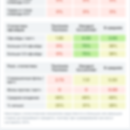
0%
0%
0%
команды 5.5+
Удары в створ
0%
0%
0%
команды 6.5+
Статистика
Tłuchowia
Stargard
В среднем
офсайдов
Tłuchowo
Szczeciński
1.60
4.00
3.00
Офсайды / матч
0%
75%
38%
Больше 2.5 офсайда
0%
75%
38%
Больше 3.5 офсайда
Разл. статистика
Tłuchowia
Stargard
В среднем
Tłuchowo
Szczeciński
Совершенные фолы /
2.73
7.31
5.00
матч
0
0
0.00
Фолы против / матч
48%
48%
48%
Среднее владение
25%
31%
28%
% ничьих
Некоторые статистические показатели округляются в большую или меньшую
сторону до ближайшего процента, поэтому при суммировании они могут
составлять 101%.