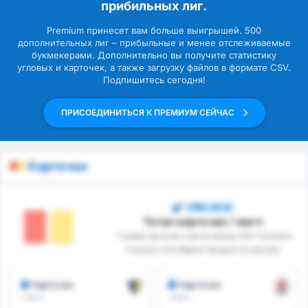
прибильных лиг.
Premium принесет вам больше выигрышей. 500
дополнительных лиг – прибыльные и менее отслеживаемые
букмекерами. Дополнительно вы получите статистику
угловых и карточек, а также загрузку файлов в формате CSV.
Подпишитесь сегодня!
ПРИСОЕДИНИТЬСЯ К ПРЕМИУМ СЕЙЧАС
Карточки
UNLOCK
Тотал карточек / матч
* Сумма карточек в матче между GZS Tluchowia
Tluchowo и KS Błękitni Stargard Szczeciński
Карточки
Карточки
/ матч
/ матч