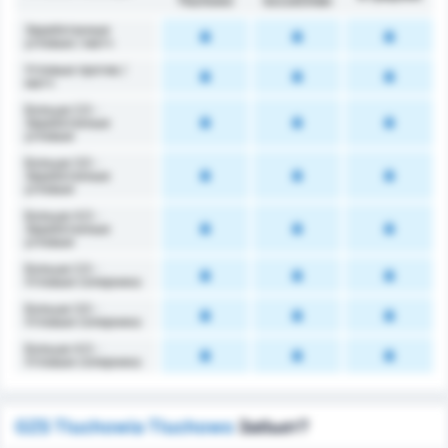
Tłuchowo
Szczeciński
Заработанные
угловые / матч
Угловые против /
матч
Больше 2,5 -
Заработанные
угловые
Больше 3,5 -
Заработанные
угловые
Больше 4,5 -
Заработанные
угловые
Больше 2,5 -
Угловые соперника
Больше 3,5 -
Угловые соперника
Больше 4,5 -
Угловые соперника
GZS Tluchowia Tluchowo
Забьет?