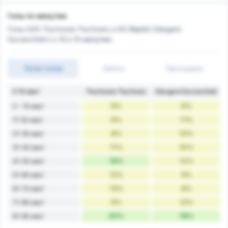
Голы по минутам
Голы GZS Tluchowia Tluchowo и KS Błękitni Stargard
Szczeciński's к 10 и 15 минутам.
Тотал голов
Забито
Пропущено
К 10 мин'
Tłuchowia Tłuchowo
Stargard Szczeciński
8%
8%
0 - 10 мин'
6%
11%
11-20 мин'
8%
10%
21-30 мин'
11%
10%
31-40 мин'
16%
12%
41-50 мин'
12%
9%
51-60 мин'
13%
8%
61-70 мин'
6%
12%
71-80 мин'
20%
18%
81-90 мин'