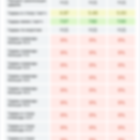
Процент реализации
Н/Д
Н/Д
Н/Д
ударов
4.87
5.46
5.00
Удары в створ / матч
7.07
7.62
7.00
Удары мимо / матч
Н/Д
Н/Д
Н/Д
Удары по воротам
Удары команды
0%
0%
0%
больше 10.5
Удары команды
0%
0%
0%
больше 11.5
Удары команды
0%
0%
0%
больше 12.5
Удары команды
0%
0%
0%
больше 13.5
Удары команды
0%
0%
0%
больше 14.5
Удары команды
0%
0%
0%
больше 15.5
Удары в створ
0%
0%
0%
команды 3.5+
Удары в створ
0%
0%
0%
команды 4.5+
Удары в створ