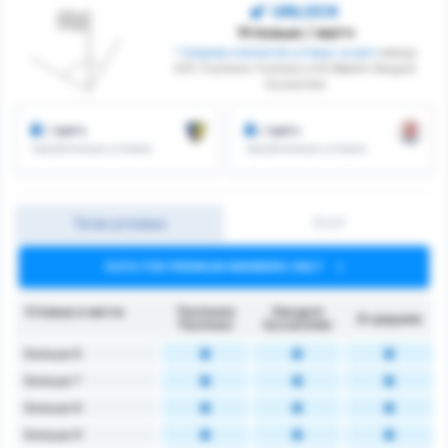
UNLOCK
Угловые / матч
* Среднее количество угловых за матч
между
GZS Tluchowia Tluchowo и KS Błękitni Stargard
Szczeciński
/ матч
/ матч
Заработанные угловые
Заработанные угловые
Тотал угловых
1Т/2Т
DATA FOR PREMIUM MEMBERS ONLY
Угловые в матче
Tłuchowia
Stargard
В среднем
Tłuchowo
Szczeciński
Больше 6
Больше 7
Больше 8
Больше 9