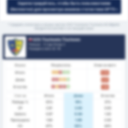
Зарегистрируйтесь, чтобы быть пользователем
(бесплатно) для просмотра анализа статистики GPT5 »
* Средняя статистика в личных матчах GZS Tluchowia Tluchowo KS Błękitni
Stargard Szczeciński и за текущий сезон
GZS Tluchowia Tluchowo
Польша - 3 Liga Group 2
Позиция в лиге.
0
/ 18
Форма
Результаты
Очки за матч
Итого
Н
Н
П
В
В
0.94
Дома
П
П
Н
Н
В
0.81
В гостях
П
Н
П
П
В
1.06
Стат-ка
Итого
Дома
В гостях
Победа %
25%
19%
31%
СР
2.81
2.63
3.00
Забито
0.97
0.94
1.00
Пропущено
1.84
1.69
2.00
ОЗ
47%
50%
44%