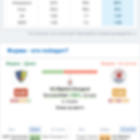
Клиншиты
22%
19%
25%
Счет
25%
19%
31%
xG
1.63
1.7
1.57
ОЖП
1.43
1.3
1.55
Что означает эта статистика? Прочитайте в нашем руководстве
Форма - кто победит?
Форма - Дома
Форма - В гостях
KS Błękitni Stargard
0.81
1.25
Szczeciński
+54%
лучше
П
П
Н
Н
В
П
Н
П
Н
Н
в плане
Очки за матч
Все
Дома
В гостях
Все
Дома
В гостях
GZS Tluchowia
Лех Познань-2
Pogon Nowe
KS Błękitni
3 - 1
0 - 0