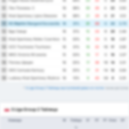
Pogon Nowe Skalmierzyce
8
16
44%
23
25
-2
24
3.00
Лех Познань-2
9
16
38%
30
26
4
22
3.50
Klub Sportowy Lipno Steszew
10
16
38%
21
29
-8
21
3.13
KS Błękitni Stargard Szczeciński
11
16
31%
21
23
-2
20
2.75
Вда Свеце
12
16
31%
15
24
-9
20
2.44
Klub Sportowy Notec Czarnkow
13
15
33%
19
24
-5
19
2.87
GZS Tluchowia Tluchowo
14
16
31%
16
32
-16
17
3.00
MKS Victoria Wrzesnia
15
15
33%
14
17
-3
16
2.07
Погонь Щецин
16
16
25%
17
36
-19
14
3.31
GKS Cartusia Kartuzy
17
16
25%
17
31
-14
12
3.00
Ludowy Klub Sportowy Wybrzeze Rewalskie Rewal
18
16
13%
9
43
-34
8
3.25
*
3 Liga Group 2 Таблицы выступлений дома и в гостях
также доступны
3 Liga Group 2 Таблица
Команда
М
Победа
ЗГ
ПГ
РГ
Очки
СР
%