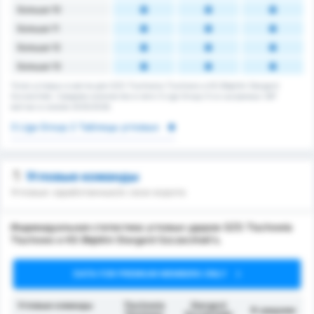
Больше 10
Больше 11
Больше 12
Больше 13
Тотал угловых в матче для GZS Tluchowia Tluchowo и KS Błękitni Stargard
Szczeciński. Среднее количество в лиге 3 Liga Group 2's в сыгранных 287
матчах в сезоне 2025/2026.
3 Liga Group 2 Таблицы угловых
Угловые команды
Угловые заработанные/в свои ворота
Индивидуальная статистика угловых ударов GZS Tluchowia
Tluchowo и KS Błękitni Stargard Szczeciński's.
DATA FOR PREMIUM MEMBERS ONLY
Угловые команды
Tłuchowia
Stargard
В среднем