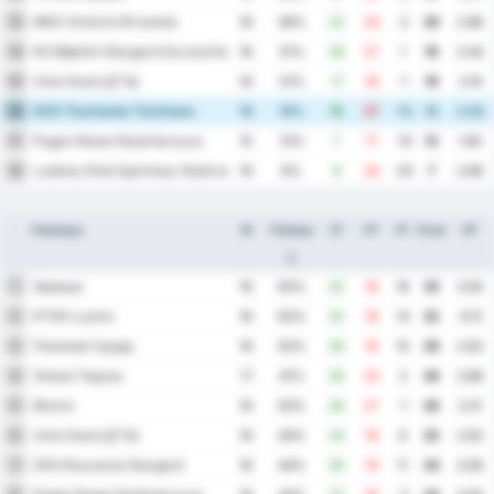
MKS Victoria Wrzesnia
13
16
38%
22
24
-2
20
2.88
KS Błękitni Stargard Szczeciński
14
16
31%
28
27
1
19
3.44
Unia SwarzД™dz
15
16
31%
17
18
-1
19
2.19
GZS Tluchowia Tluchowo
16
16
19%
15
27
-12
13
2.63
Pogon Nowe Skalmierzyce
17
15
13%
7
17
-10
12
1.60
Ludowy Klub Sportowy Wybrzeze Rewalskie Rewal
18
16
6%
9
34
-25
7
2.69
Команда
М
Победа
ЗГ
ПГ
РГ
Очки
СР
%
Завиша
1
16
63%
32
16
16
33
3.00
KTSK Luzino
2
16
63%
32
18
14
32
3.13
Полония Срода
3
16
50%
26
16
10
29
2.63
Элана Торунь
4
17
41%
26
23
3
26
2.88
Флота
5
16
50%
26
27
-1
26
3.31
Unia SwarzД™dz
6
16
44%
24
18
6
25
2.63
ZKS Kluczevia Stargard
7
16
44%
30
19
11
24
3.06