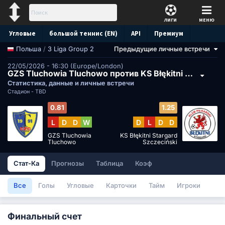
ЛИГИ
МЕНЮ
Угловые
большой теннис (EN)
API
Премиум
/
3 Liga Group 2
Предыдущие личные встречи
Польша
Прогноз
22/05/2026 - 16:30 (Europe/London)
GZS Tluchowia Tluchowo против KS Błękitni Stargard Szczeciński
Статистика, данные и личные встречи
Стадион -
TBD
0.81
1.25
L
D
D
W
D
L
D
D
GZS Tluchowia
KS Błękitni Stargard
Tluchowo
Szczeciński
Стат-Ка
Прогнозы
Таблица
Коэф
Все
Голы
Угловые
Карточки
Тайм
Игроки
Финальный счет