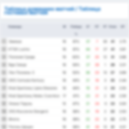
Таблица домашних матчей / Таблица
гостевых матчей
Команда
М
Победа
ЗГ
ПГ
РГ
Очки
СР
%
Завиша
1
16
81%
37
7
30
41
2.75
KTSK Luzino
2
16
81%
44
17
27
41
3.81
Полония Срода
3
16
63%
37
25
12
31
3.88
Вда Свеце
4
16
56%
27
26
1
28
3.31
Лех Познань-2
5
16
50%
36
23
13
27
3.69
GKS Cartusia Kartuzy
6
16
44%
21
18
3
25
2.44
Klub Sportowy Lipno Steszew
7
16
44%
19
21
-2
24
2.50
Klub Sportowy Notec Czarnkow
8
17
41%
23
21
2
23
2.59
Элана Торунь
9
15
47%
21
24
-3
23
3.00
ZKS Kluczevia Stargard
10
16
38%
21
19
2
22
2.50
Флота
11
16
38%
22
22
0
22
2.75
Погонь Щецин
12
16
38%
41
28
13
21
4.31