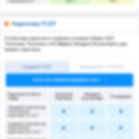
50%
38%
Поражения 2Т
Карточки 1Т/2Т
Статистика карточек в первом и втором таймах GZS
Tluchowia Tluchowo и KS Błękitni Stargard Szczeciński's для
вашего прогноза.
Средний 1Т/2Т
Больше 0.5 ~ 3 (1Т/2Т)
DATA FOR PREMIUM MEMBERS ONLY
Карточки (1-й/2-й
Tłuchowia
Stargard
В среднем
тайм)
Tłuchowo
Szczeciński
Среднее количество
полученных
карточек в 1-м Т
Среднее количество
полученных
карточек во 2-м Т