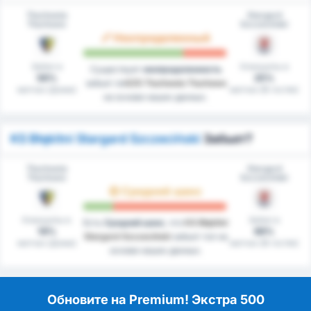
Tłuchowia
Stargard
Tłuchowo
Szczeciński
Неопределенный
Забил в
Клиншиты в
Существует
неопределенность
56%
25%
забьет ли
GZS Tluchowia Tluchowo
матчах (Дома)
матчах (В гостях)
на основе наших данных.
KS Błękitni Stargard Szczeciński
Забьет?
Tłuchowia
Stargard
Tłuchowo
Szczeciński
Средний шанс
Клиншиты в
Забил в
Есть
Средний шанс
, что
KS Błękitni
19%
69%
Stargard Szczeciński
забьет гол на
матчах (Дома)
матчах (В гостях)
основе наших данных.
Обновите на Premium! Экстра 500