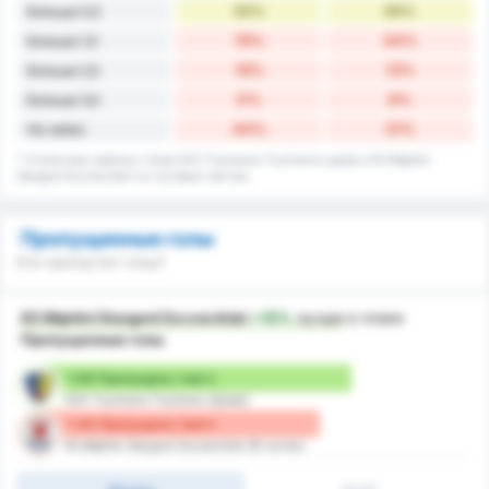
56%
69%
Больше 0,5
19%
44%
Больше 1,5
19%
13%
Больше 2,5
0%
6%
Больше 3,5
44%
31%
Не забил
* Статистика забитых голов GZS Tluchowia Tluchowo's дома и KS Błękitni
Stargard Szczeciński's в гостевых матчах.
Пропущенные голы
Кто пропустит голы?
KS Błękitni Stargard Szczeciński
+15%
лучше
в плане
Пропущенные голы
1.69 Пропущено / матч
GZS Tluchowia Tluchowo (Дома)
1.44 Пропущено / матч
KS Błękitni Stargard Szczeciński (В гостях)