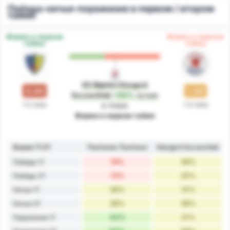
Победа-ничья-поражение в первом / втором
тайме
Форма в первом
Форма в первом
тайме
тайме
KS Błękitni Stargard
0.94
1.44
Szczeciński
+53%
лучше
1-й тайм
1-й тайм
в плане
Форма в первом тайме
Форма 1Т/2Т
Tłuchowia Tłuchowo
Stargard Szczeciński
19%
38%
Победы 1Т
13%
25%
Победы 2Т
38%
31%
Ничьи 1Т
38%
38%
Ничьи 2Т
44%
31%
Поражения 1Т