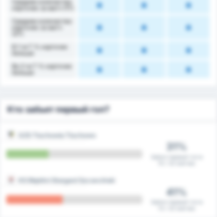
Среднее количество
карточек за матч (1Т)
Среднее количество
карточек за матч
(2Т)
В 1-м Т % карточек
больше
Во 2-м Т % карточек
больше
Кто забьет первый гол?
GZS Tluchowia Tluchowo
31%
Забил первый гол в
10 / 32 матчах
KS Błękitni Stargard Szczeciński
41%
Забил первый гол в
13 / 32 матчах