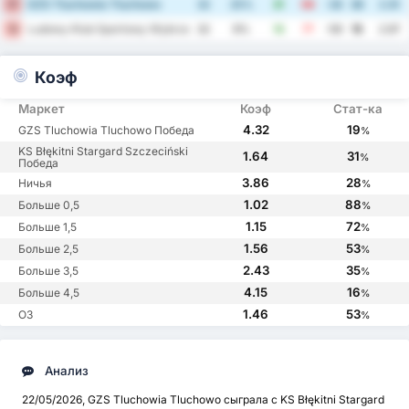
GZS Tluchowia Tluchowo
17
32
25%
31
59
-28
30
2.81
Ludowy Klub Sportowy Wybrzeze Rewalskie Rewal
18
32
9%
18
77
-59
15
2.97
Коэф
Маркет
Коэф
Стат-ка
4.32
19
GZS Tluchowia Tluchowo Победа
%
KS Błękitni Stargard Szczeciński
1.64
31
%
Победа
3.86
28
Ничья
%
1.02
88
Больше 0,5
%
1.15
72
Больше 1,5
%
1.56
53
Больше 2,5
%
2.43
35
Больше 3,5
%
4.15
16
Больше 4,5
%
1.46
53
ОЗ
%
Анализ
22/05/2026, GZS Tluchowia Tluchowo сыграла с KS Błękitni Stargard