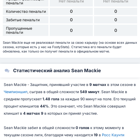
Нет пенальти
Нет пенальти
пенальти
0
0
Количество пенальти
0
0
Забитые пенальти
Пропущенные
0
0
пенальти
Sean Mackie еще не реализовал пенальти за свою карьеру (на основе всех данных
сезона, которые есть у нас на FootyStats). Статистика его пенальти будет
обновлена, как только он получит пенальти в официальном матче.
Статистический анализ Sean Mackie
Sean Mackie - Защитник, принявший участие в
9 матчах
в этом сезоне в
Чемпионшип
, сыграв в общей сложности
549 минут
. Sean Mackie в
среднем пропускает
1.48 гола
за каждые 90 минут на поле. Его текущий
процент клиншитов
44%
. Это означает, что Sean Mackie совершил
клиншит в
4 матчах 9
в которых он принял участие.
Sean Mackie забил в общей сложности
0 голов
к этому моменту в
текущем сезоне лиги, благодаря чему находится
19
в
Росс Каунти