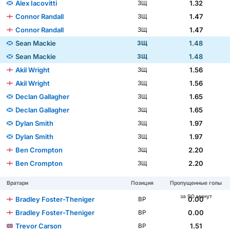
Alex Iacovitti
1.32
ЗЩ
Connor Randall
1.47
ЗЩ
Connor Randall
1.47
ЗЩ
Sean Mackie
1.48
ЗЩ
Sean Mackie
1.48
ЗЩ
Akil Wright
1.56
ЗЩ
Akil Wright
1.56
ЗЩ
Declan Gallagher
1.65
ЗЩ
Declan Gallagher
1.65
ЗЩ
Dylan Smith
1.97
ЗЩ
Dylan Smith
1.97
ЗЩ
Ben Crompton
2.20
ЗЩ
Ben Crompton
2.20
ЗЩ
Вратари
Позиция
Пропущенные голы
за 90 минут
Bradley Foster-Theniger
0.00
ВР
Bradley Foster-Theniger
0.00
ВР
Trevor Carson
1.51
ВР