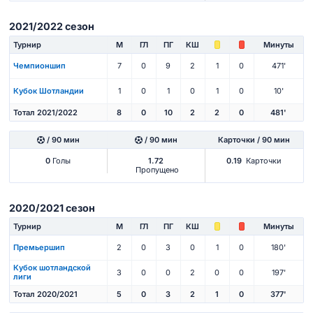
2021/2022 сезон
Турнир
М
ГЛ
ПГ
КШ
Минуты
Чемпионшип
7
0
9
2
1
0
471'
Кубок Шотландии
1
0
1
0
1
0
10'
Тотал 2021/2022
8
0
10
2
2
0
481'
/ 90 мин
/ 90 мин
Карточки / 90 мин
0
Голы
1.72
0.19
Карточки
Пропущено
2020/2021 сезон
Турнир
М
ГЛ
ПГ
КШ
Минуты
Премьершип
2
0
3
0
1
0
180'
Кубок шотландской
3
0
0
2
0
0
197'
лиги
Тотал 2020/2021
5
0
3
2
1
0
377'