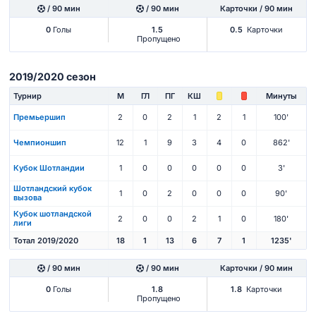
/ 90 мин
/ 90 мин
Карточки / 90 мин
0
Голы
1.5
0.5
Карточки
Пропущено
2019/2020 сезон
Турнир
М
ГЛ
ПГ
КШ
Минуты
Премьершип
2
0
2
1
2
1
100'
Чемпионшип
12
1
9
3
4
0
862'
Кубок Шотландии
1
0
0
0
0
0
3'
Шотландский кубок
1
0
2
0
0
0
90'
вызова
Кубок шотландской
2
0
0
2
1
0
180'
лиги
Тотал 2019/2020
18
1
13
6
7
1
1235'
/ 90 мин
/ 90 мин
Карточки / 90 мин
0
Голы
1.8
1.8
Карточки
Пропущено