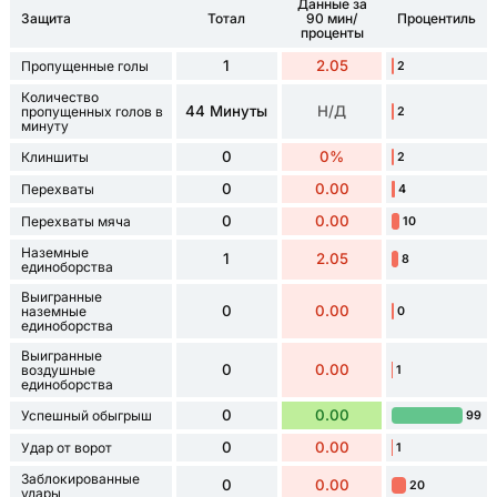
Данные за
Защита
Тотал
90 мин/
Процентиль
проценты
1
2.05
Пропущенные голы
2
Количество
44 Минуты
Н/Д
пропущенных голов в
2
минуту
0
0%
Клиншиты
2
0
0.00
Перехваты
4
0
0.00
Перехваты мяча
10
Наземные
1
2.05
8
единоборства
Выигранные
0
0.00
наземные
0
единоборства
Выигранные
0
0.00
воздушные
1
единоборства
0
0.00
Успешный обыгрыш
99
0
0.00
Удар от ворот
1
Заблокированные
0
0.00
20
удары