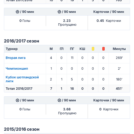
/ 90 мин
/ 90 мин
Карточки / 90 мин
0
Голы
2.23
0.45
Карточки
Пропущено
2016/2017 сезон
Турнир
М
ГЛ
ПГ
КШ
Минуты
Вторая лига
4
0
11
0
0
0
269'
Чемпионшип
1
0
0
0
0
0
2'
Кубок шотландской
2
1
5
0
0
0
180'
лиги
Тотал 2016/2017
7
1
16
0
0
0
451'
/ 90 мин
/ 90 мин
Карточки / 90 мин
0
Голы
3.68
0
Карточки
Пропущено
2015/2016 сезон