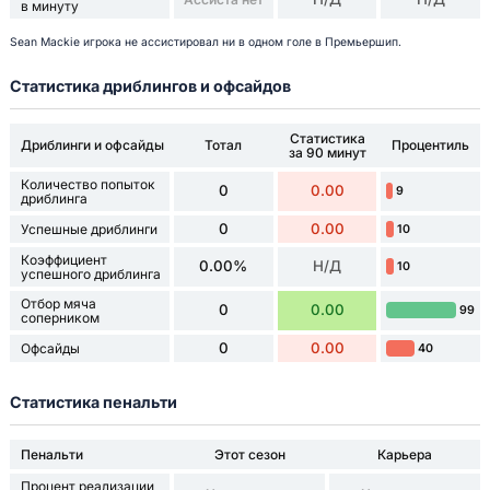
в минуту
Sean Mackie игрока не ассистировал ни в одном голе в Премьершип.
Статистика дриблингов и офсайдов
Статистика
Дриблинги и офсайды
Тотал
Процентиль
за 90 минут
Количество попыток
0
0.00
9
дриблинга
0
0.00
Успешные дриблинги
10
Коэффициент
0.00%
Н/Д
10
успешного дриблинга
Отбор мяча
0
0.00
99
соперником
0
0.00
Офсайды
40
Статистика пенальти
Пенальти
Этот сезон
Карьера
Процент реализации