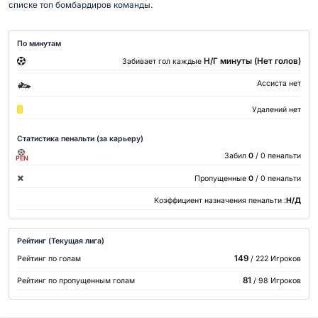
списке топ бомбардиров команды.
По минутам
Н/Г минуты (Нет голов)
Забивает гол каждые
Ассиста нет
Удалений нет
Статистика пенальти (за карьеру)
Забил
0
/ 0 пенальти
PEN
Пропущенные
0
/ 0 пенальти
Коэффициент назначения пенальти :
Н/Д
Рейтинг (Текущая лига)
149
Рейтинг по голам
/ 222 Игроков
81
Рейтинг по пропущенным голам
/ 98 Игроков