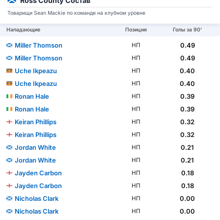
Ross County Состав
Товарищи Sean Mackie по команде на клубном уровне
Нападающие
Позиция
Голы за 90'
Miller Thomson
0.49
НП
Miller Thomson
0.49
НП
Uche Ikpeazu
0.40
НП
Uche Ikpeazu
0.40
НП
Ronan Hale
0.39
НП
Ronan Hale
0.39
НП
Keiran Phillips
0.32
НП
Keiran Phillips
0.32
НП
Jordan White
0.21
НП
Jordan White
0.21
НП
Jayden Carbon
0.18
НП
Jayden Carbon
0.18
НП
Nicholas Clark
0.00
НП
Nicholas Clark
0.00
НП