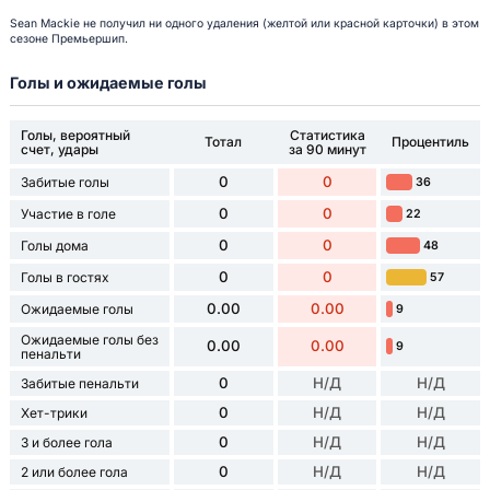
Sean Mackie не получил ни одного удаления (желтой или красной карточки) в этом
сезоне Премьершип.
Голы и ожидаемые голы
Голы, вероятный
Статистика
Тотал
Процентиль
счет, удары
за 90 минут
0
0
Забитые голы
36
0
0
Участие в голе
22
0
0
Голы дома
48
0
0
Голы в гостях
57
0.00
0.00
Ожидаемые голы
9
Ожидаемые голы без
0.00
0.00
9
пенальти
0
Н/Д
Н/Д
Забитые пенальти
0
Н/Д
Н/Д
Хет-трики
0
Н/Д
Н/Д
3 и более гола
0
Н/Д
Н/Д
2 или более гола