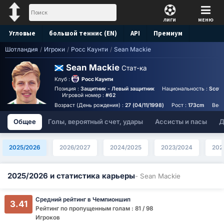
ЛИГИ
МЕНЮ
Угловые
большой теннис (EN)
API
Премиум
Шотландия
/
Игроки
/
Росс Каунти
/
Sean Mackie
Прогноз
Sean Mackie
Стат-ка
Клуб :
Росс Каунти
Позиция :
Защитник - Левый защитник
Национальность :
Scotl
Игровой номер :
#62
Возраст (День рождения) :
27 (04/11/1998)
Рост :
173cm
Вес 
Общее
Голы, вероятный счет, удары
Ассисты и пасы
Д
2025/2026
2026/2027
2024/2025
2023/2024
202
2025/2026 и статистика карьеры
- Sean Mackie
Средний рейтинг в Чемпионшип
3.41
Рейтинг по пропущенным голам : 81 / 98
Игроков