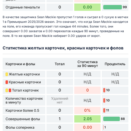
0
0.00
Отданные пенальти
99
В качестве защитника Sean Mackie пропустил 1 голов и сыграл в 0 сухую в матчах
1 в Премьершип 2025/2026 season. Это означает, что когда Sean Mackie находится
на поле, его команда пропускает гол каждые 44 minutes. Более того, они
совершают 0.00 захватов и 0.00 перехватов каждые 90 минут, проведенные на
поле. В то же время Sean Mackie набирает 0.00 ударов от ворот.
Статистика желтых карточек, красных карточек и фолов
Статистика
Карточки и фолы
Тотал
Процентиль
за 90 минут
0
Н/Д
Н/Д
Желтые карточки
0
Н/Д
Н/Д
Красные карточки
0
0
Тотал карточек
10
Количество карточек
Удалений
Н/Д
10
в минуту
нет
0
0%
Карточки более 0.5
11
1
2.05
Совершенные фолы
88
0
0.00
Фолы соперника
1