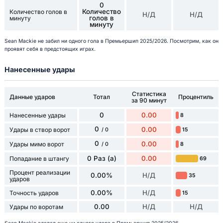
0
Количество
Количество голов в
Н/Д
Н/Д
голов в
минуту
минуту
Sean Mackie не забил ни одного гола в Премьершип 2025/2026. Посмотрим, как он
проявят себя в предстоящих играх.
Нанесенные удары
Статистика
Данные ударов
Тотал
Процентиль
за 90 минут
0
0.00
Нанесенные удары
8
0
0.00
Удары в створ ворот
15
/ 0
0
0.00
Удары мимо ворот
8
/ 0
0 Раз (а)
0.00
Попадание в штангу
69
Процент реализации
0.00%
Н/Д
35
ударов
0.00%
Н/Д
Точность ударов
15
0.00
Н/Д
Н/Д
Удары по воротам