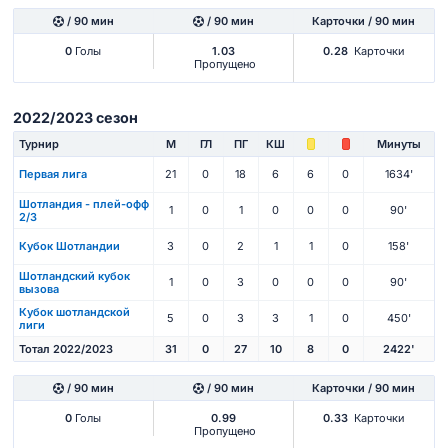
/ 90 мин
/ 90 мин
Карточки / 90 мин
0
Голы
1.03
0.28
Карточки
Пропущено
2022/2023 сезон
Турнир
М
ГЛ
ПГ
КШ
Минуты
Первая лига
21
0
18
6
6
0
1634'
Шотландия - плей-офф
1
0
1
0
0
0
90'
2/3
Кубок Шотландии
3
0
2
1
1
0
158'
Шотландский кубок
1
0
3
0
0
0
90'
вызова
Кубок шотландской
5
0
3
3
1
0
450'
лиги
Тотал 2022/2023
31
0
27
10
8
0
2422'
/ 90 мин
/ 90 мин
Карточки / 90 мин
0
Голы
0.99
0.33
Карточки
Пропущено