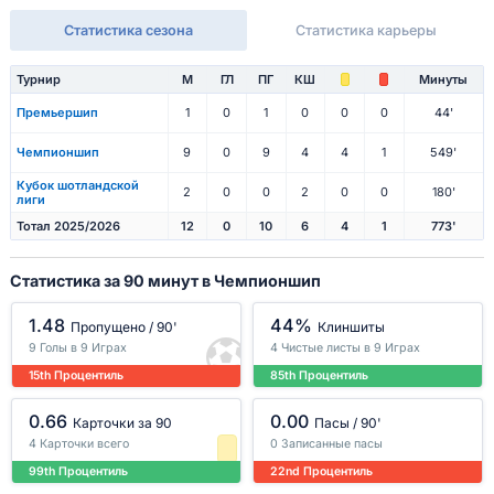
Статистика сезона
Статистика карьеры
Турнир
М
ГЛ
ПГ
КШ
Минуты
Премьершип
1
0
1
0
0
0
44'
Чемпионшип
9
0
9
4
4
1
549'
Кубок шотландской
2
0
0
2
0
0
180'
лиги
Тотал 2025/2026
12
0
10
6
4
1
773'
Статистика за 90 минут в Чемпионшип
1.48
44%
Пропущено / 90'
Клиншиты
9 Голы в 9 Играх
4 Чистые листы в 9 Играх
15th Процентиль
85th Процентиль
0.66
0.00
Карточки за 90
Пасы / 90'
4 Карточки всего
0 Записанные пасы
99th Процентиль
22nd Процентиль