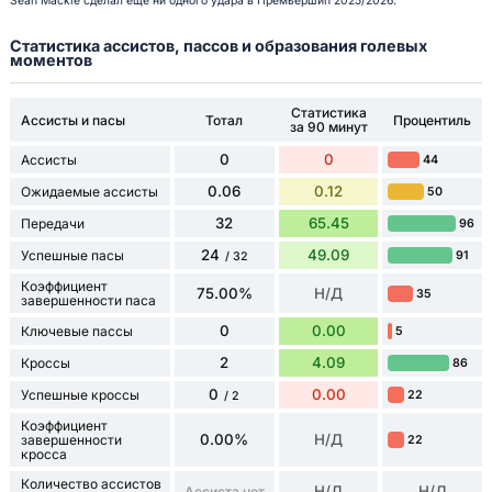
Sean Mackie сделал еще ни одного удара в Премьершип 2025/2026.
Статистика ассистов, пассов и образования голевых
моментов
Статистика
Ассисты и пасы
Тотал
Процентиль
за 90 минут
0
0
Ассисты
44
0.06
0.12
Ожидаемые ассисты
50
32
65.45
Передачи
96
24
49.09
Успешные пасы
91
/ 32
Коэффициент
75.00%
Н/Д
35
завершенности паса
0
0.00
Ключевые пассы
5
2
4.09
Кроссы
86
0
0.00
Успешные кроссы
22
/ 2
Коэффициент
0.00%
Н/Д
завершенности
22
кросса
Количество ассистов
Н/Д
Н/Д
Ассиста нет