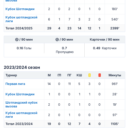
вызова
Кубок Шотландии
2
0
2
0
1
0
180'
Кубок шотландской
6
1
7
3
2
0
540'
лиги
Тотал 2024/2025
29
4
23
14
12
1
2399'
/ 90 мин
/ 90 мин
Карточки / 90 мин
0.16
Голы
0.7
0.49
Карточки
Пропущено
2023/2024 сезон
Турнир
М
ГЛ
ПГ
КШ
Минуты
Первая лига
14
0
11
5
3
0
961'
Кубок Шотландии
1
0
0
1
1
0
28'
Шотландский кубок
2
0
0
1
0
0
19'
вызова
Кубок шотландской
2
0
1
0
0
0
97'
лиги
Тотал 2023/2024
19
0
12
7
4
0
1105'