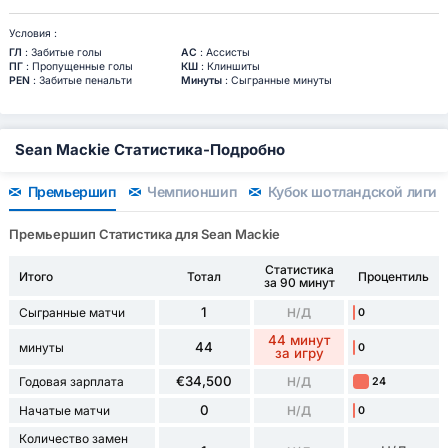
Условия :
ГЛ
: Забитые голы
АС
: Ассисты
ПГ
: Пропущенные голы
КШ
: Клиншиты
PEN
: Забитые пенальти
Минуты
: Сыгранные минуты
Sean Mackie Статистика-Подробно
Премьершип
Чемпионшип
Кубок шотландской лиги
Премьершип Статистика для Sean Mackie
Статистика
Итого
Тотал
Процентиль
за 90 минут
1
Сыгранные матчи
Н/Д
0
44 минут
44
минуты
0
за игру
€34,500
Годовая зарплата
Н/Д
24
0
Начатые матчи
Н/Д
0
Количество замен