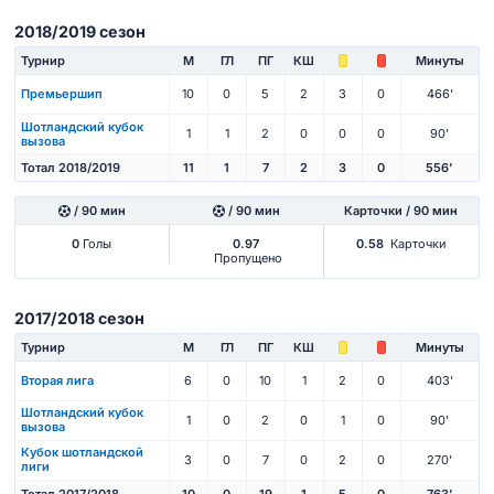
2018/2019 сезон
Турнир
М
ГЛ
ПГ
КШ
Минуты
Премьершип
10
0
5
2
3
0
466'
Шотландский кубок
1
1
2
0
0
0
90'
вызова
Тотал 2018/2019
11
1
7
2
3
0
556'
/ 90 мин
/ 90 мин
Карточки / 90 мин
0
Голы
0.97
0.58
Карточки
Пропущено
2017/2018 сезон
Турнир
М
ГЛ
ПГ
КШ
Минуты
Вторая лига
6
0
10
1
2
0
403'
Шотландский кубок
1
0
2
0
1
0
90'
вызова
Кубок шотландской
3
0
7
0
2
0
270'
лиги
Тотал 2017/2018
10
0
19
1
5
0
763'