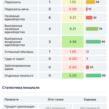
1
1.55
Перехваты
59
0
0.00
Перехваты мяча
10
Наземные
6
9.31
42
единоборства
Выигранные
4
6.21
наземные
78
единоборства
Выигранные
3
4.66
воздушные
96
единоборства
1
1.55
Успешный обыгрыш
2
0
0.00
Удар от ворот
1
Заблокированные
0
0.00
20
удары
0
0.00
Отданные пенальти
99
Статистика пенальти
Пенальти
Этот сезон
Карьера
Процент реализации
Нет пенальти
Нет пенальти