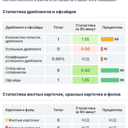
Rudi Allan Molotnikov игрока не ассистировал ни в одном голе в Премьершип.
Статистика дриблингов и офсайдов
Статистика
Дриблинги и офсайды
Тотал
Процентиль
за 90 минут
Количество попыток
1
1.55
69
дриблинга
0
0.00
Успешные дриблинги
10
Коэффициент
0.00%
Н/Д
10
успешного дриблинга
Отбор мяча
0
0.00
99
соперником
1
1.55
Офсайды
99
Статистика желтых карточек, красных карточек и фолов
Статистика
Карточки и фолы
Тотал
Процентиль
за 90 минут
0
Н/Д
Н/Д
Желтые карточки
0
Н/Д
Н/Д
Красные карточки