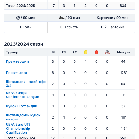
Тотал 2024/2025
17
3
1
2
0
0
834'
/ 90 мин
/ 90 мин
Карточки / 90 мин
0
Голы
0
Ассисты
0.2
Карточки
2023/2024 сезон
Турнир
М
ГЛ
АС
Минуты
PEN
Премьершип
3
0
0
1
0
0
44'
Первая лига
6
0
0
0
0
0
128'
Шотландия - плей-офф
2
0
0
0
0
0
94'
3/4
UEFA Europa
1
0
0
0
0
0
1'
Conference League
Кубок Шотландии
1
0
0
0
0
0
57'
Шотландский кубок
2
1
0
0
0
0
111'
вызова
UEFA Euro U19
Championship
2
0
0
0
0
0
118'
Qualification
Тотал 2023/2024
17
1
0
1
0
0
553'