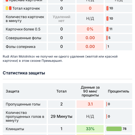
0
0
Тотал карточек
10
Количество карточек
Удалений
Н/Д
10
в минуту
нет
0
0%
Карточки более 0.5
11
0
0.00
Совершенные фолы
5
0
0.00
Фолы соперника
1
Rudi Allan Molotnikov не получил ни одного удаления (желтой или красной
карточки) в этом сезоне Премьершип.
Статистика защиты
Данные за
Защита
Тотал
90 мин/
Процентиль
проценты
2
3.1
Пропущенные голы
0
Количество
29 Минуты
Н/Д
пропущенных голов в
0
минуту
1
33%
Клиншиты
78