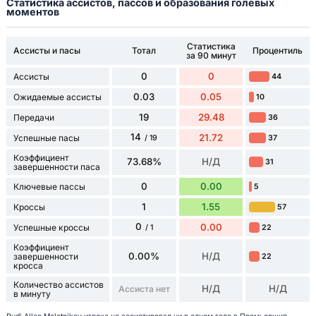
Статистика ассистов, пассов и образования голевых
моментов
Статистика
Ассисты и пасы
Тотал
Процентиль
за 90 минут
0
0
Ассисты
44
0.03
0.05
Ожидаемые ассисты
10
19
29.48
Передачи
36
14
21.72
Успешные пасы
37
/ 19
Коэффициент
73.68%
Н/Д
31
завершенности паса
0
0.00
Ключевые пассы
5
1
1.55
Кроссы
57
0
0.00
Успешные кроссы
22
/ 1
Коэффициент
0.00%
Н/Д
завершенности
22
кросса
Количество ассистов
Н/Д
Н/Д
Ассиста нет
в минуту