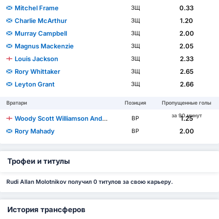
Mitchel Frame
0.33
ЗЩ
Charlie McArthur
1.20
ЗЩ
Murray Campbell
2.00
ЗЩ
Magnus Mackenzie
2.05
ЗЩ
Louis Jackson
2.33
ЗЩ
Rory Whittaker
2.65
ЗЩ
Leyton Grant
2.66
ЗЩ
Вратари
Позиция
Пропущенные голы
за 90 минут
Woody Scott Williamson Andrews
1.25
ВР
Rory Mahady
2.00
ВР
Трофеи и титулы
Rudi Allan Molotnikov получил 0 титулов за свою карьеру.
История трансферов