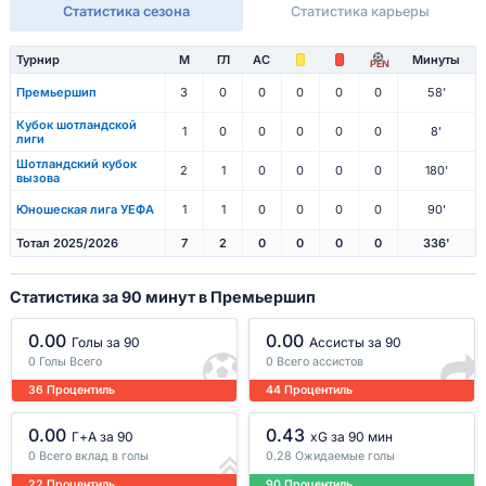
Статистика сезона
Статистика карьеры
Турнир
М
ГЛ
АС
Минуты
PEN
Премьершип
3
0
0
0
0
0
58'
Кубок шотландской
1
0
0
0
0
0
8'
лиги
Шотландский кубок
2
1
0
0
0
0
180'
вызова
Юношеская лига УЕФА
1
1
0
0
0
0
90'
Тотал 2025/2026
7
2
0
0
0
0
336'
Статистика за 90 минут в Премьершип
0.00
0.00
Голы за 90
Ассисты за 90
0 Голы Всего
0 Всего ассистов
36 Процентиль
44 Процентиль
0.00
0.43
Г+A за 90
xG за 90 мин
0 Всего вклад в голы
0.28 Ожидаемые голы
22 Процентиль
90 Процентиль