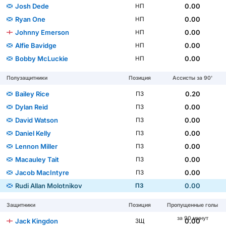
Josh Dede
0.00
НП
Ryan One
0.00
НП
Johnny Emerson
0.00
НП
Alfie Bavidge
0.00
НП
Bobby McLuckie
0.00
НП
Полузащитники
Позиция
Ассисты за 90'
Bailey Rice
0.20
ПЗ
Dylan Reid
0.00
ПЗ
David Watson
0.00
ПЗ
Daniel Kelly
0.00
ПЗ
Lennon Miller
0.00
ПЗ
Macauley Tait
0.00
ПЗ
Jacob MacIntyre
0.00
ПЗ
Rudi Allan Molotnikov
0.00
ПЗ
Защитники
Позиция
Пропущенные голы
за 90 минут
Jack Kingdon
0.00
ЗЩ