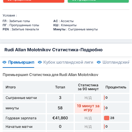
Условия :
ГЛ
: Забитые голы
АС
: Ассисты
ПГ
: Пропущенные голы
КШ
: Клиншиты
PEN
: Забитые пенальти
Минуты
: Сыгранные минуты
Rudi Allan Molotnikov Статистика-Подробно
Премьершип
Кубок шотландской лиги
Шотландский 
Премьершип Статистика для Rudi Allan Molotnikov
Статистика
Итого
Тотал
Процентиль
за 90 минут
3
Сыгранные матчи
Н/Д
0
19 минут за
58
минуты
0
игру
€41,860
Годовая зарплата
Н/Д
28
0
Начатые матчи
Н/Д
0