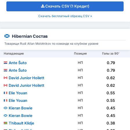
Скачать CSV (1 Кредит)
Скачать бесплатный образец CSV »
Hibernian Состав
Товарищи Rudi Allan Molotnikov по команде на клубном уровне
Нападающие
Позиция
Голы за 90'
Ante Šuto
0.79
НП
Ante Šuto
0.79
НП
David Junior Hoilett
0.62
НП
David Junior Hoilett
0.62
НП
Elie Youan
0.55
НП
Elie Youan
0.55
НП
Kieran Bowie
0.45
НП
Kieran Bowie
0.45
НП
Thibault Klidje
0.38
НП