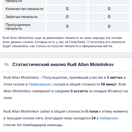
пенальти
0
0
Количество пенальти
0
0
Забитые пенальти
Пропущенные
0
0
пенальти
Rudi Allan Molotnikov еще не реализовал пенальти за свою карьеру (на основе
всех данных сезона, которые есть у нас на FootyStats). Статистика его пенальти
будет обновлена, как только он получит пенальти в официальном матче.
Статистический анализ Rudi Allan Molotnikov
Rudi Allan Molotnikov - Полузащитник, принявший участие в
3 матчах
в
этом сезоне в
Премьершип
, сыграв в общей сложности
58 минут
. Rudi
Allan Molotnikov совершает в среднем
0 ассиста
за каждые 90 минут на
поле.
Rudi Allan Molotnikov забил в общей сложности
0 голов
к этому моменту
в текущем сезоне лиги, благодаря чему находится
24
в
Хиберниан
списке топ бомбардиров команды.