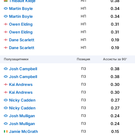
Thibault Klidje
0.38
НП
Martin Boyle
0.34
НП
Martin Boyle
0.34
НП
Owen Elding
0.31
НП
Owen Elding
0.31
НП
Dane Scarlett
0.19
НП
Dane Scarlett
0.19
НП
Полузащитники
Позиция
Ассисты за 90'
Josh Campbell
0.38
ПЗ
Josh Campbell
0.38
ПЗ
Kai Andrews
0.30
ПЗ
Kai Andrews
0.30
ПЗ
Nicky Cadden
0.27
ПЗ
Nicky Cadden
0.27
ПЗ
Josh Mulligan
0.24
ПЗ
Josh Mulligan
0.24
ПЗ
Jamie McGrath
0.15
ПЗ