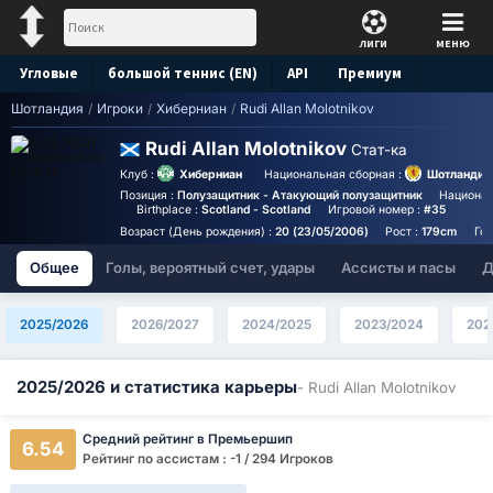
ЛИГИ
МЕНЮ
Угловые
большой теннис (EN)
API
Премиум
Шотландия
/
Игроки
/
Хиберниан
/
Rudi Allan Molotnikov
Прогноз
Rudi Allan Molotnikov
Стат-ка
Клуб :
Хиберниан
Национальная сборная :
Шотландия
Позиция :
Полузащитник - Атакующий полузащитник
Национал
Birthplace :
Scotland - Scotland
Игровой номер :
#35
Возраст (День рождения) :
20 (23/05/2006)
Рост :
179cm
Год
Общее
Голы, вероятный счет, удары
Ассисты и пасы
Д
2025/2026
2026/2027
2024/2025
2023/2024
202
2025/2026 и статистика карьеры
- Rudi Allan Molotnikov
Средний рейтинг в Премьершип
6.54
Рейтинг по ассистам : -1 / 294 Игроков