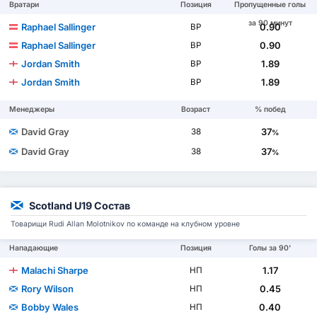
Вратари
Позиция
Пропущенные голы
за 90 минут
Raphael Sallinger
0.90
ВР
Raphael Sallinger
0.90
ВР
Jordan Smith
1.89
ВР
Jordan Smith
1.89
ВР
Менеджеры
Возраст
% побед
David Gray
37
38
%
David Gray
37
38
%
Scotland U19 Состав
Товарищи Rudi Allan Molotnikov по команде на клубном уровне
Нападающие
Позиция
Голы за 90'
Malachi Sharpe
1.17
НП
Rory Wilson
0.45
НП
Bobby Wales
0.40
НП