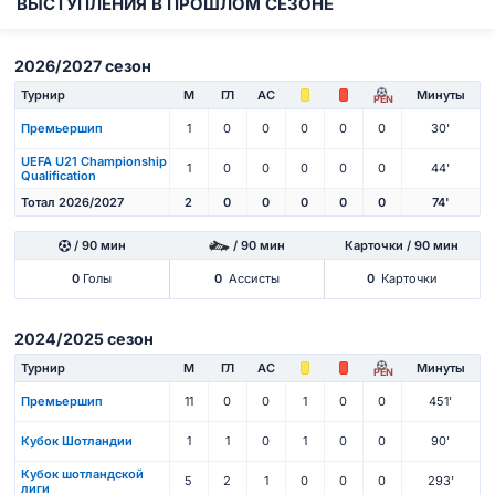
ВЫСТУПЛЕНИЯ В ПРОШЛОМ СЕЗОНЕ
2026/2027 сезон
Турнир
М
ГЛ
АС
Минуты
PEN
Премьершип
1
0
0
0
0
0
30'
UEFA U21 Championship
1
0
0
0
0
0
44'
Qualification
Тотал 2026/2027
2
0
0
0
0
0
74'
/ 90 мин
/ 90 мин
Карточки / 90 мин
0
Голы
0
Ассисты
0
Карточки
2024/2025 сезон
Турнир
М
ГЛ
АС
Минуты
PEN
Премьершип
11
0
0
1
0
0
451'
Кубок Шотландии
1
1
0
1
0
0
90'
Кубок шотландской
5
2
1
0
0
0
293'
лиги