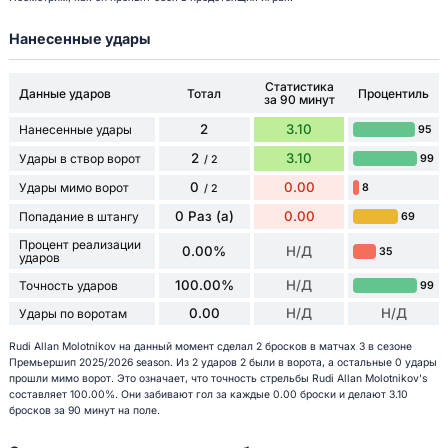
Нанесенные удары
Статистика
Данные ударов
Тотал
Процентиль
за 90 минут
2
3.10
Нанесенные удары
95
2
3.10
Удары в створ ворот
99
/ 2
0
0.00
Удары мимо ворот
8
/ 2
0 Раз (а)
0.00
Попадание в штангу
69
Процент реализации
0.00%
Н/Д
35
ударов
100.00%
Н/Д
Точность ударов
99
0.00
Н/Д
Н/Д
Удары по воротам
Rudi Allan Molotnikov на данный момент сделал 2 бросков в матчах 3 в сезоне
Премьершип 2025/2026 season. Из 2 ударов 2 были в ворота, а остальные 0 удары
прошли мимо ворот. Это означает, что точность стрельбы Rudi Allan Molotnikov's
составляет 100.00%. Они забивают гол за каждые 0.00 броски и делают 3.10
бросков за 90 минут на поле.