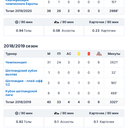
Квалификация
3
1
0
0
0
0
151'
чемпионата Европы
Тотал 2019/2020
36
26
2
6
0
3
2988'
/ 90 мин
/ 90 мин
Карточки / 90 мин
0.94
Голы
0.08
Ассисты
0.23
Карточки
2018/2019 сезон
Турнир
М
ГЛ
АС
Минуты
PEN
Чемпионшип
31
24
3
3
0
6
2621'
Шотландский кубок
1
0
0
0
0
0
32'
вызова
Шотландия - плей-офф
2
0
0
1
0
0
180'
1/2
Кубок шотландской
6
9
1
0
0
0
488'
лиги
Тотал 2018/2019
40
33
4
4
0
6
3321'
/ 90 мин
/ 90 мин
Карточки / 90 мин
0.82
Голы
0.1
Ассисты
0.1
Карточки