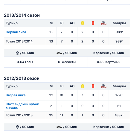
2013/2014 сезон
Турнир
М
ГЛ
АС
Минуты
PEN
Первая лига
13
7
0
2
0
0
989'
Тотал 2013/2014
13
7
0
2
0
0
989'
/ 90 мин
/ 90 мин
Карточки / 90 мин
0.64
Голы
0
Ассисты
0.18
Карточки
2012/2013 сезон
Турнир
М
ГЛ
АС
Минуты
PEN
Вторая лига
33
10
0
1
0
0
1776'
Шотландский кубок
2
1
0
0
0
0
61'
вызова
Тотал 2012/2013
35
11
0
1
0
0
1837'
/ 90 мин
/ 90 мин
Карточки / 90 мин