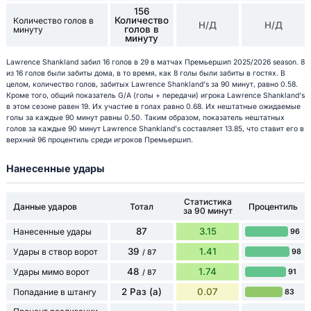
156
Количество
Количество голов в
Н/Д
Н/Д
голов в
минуту
минуту
Lawrence Shankland забил 16 голов в 29 в матчах Премьершип 2025/2026 season. 8
из 16 голов были забиты дома, в то время, как 8 голы были забиты в гостях. В
целом, количество голов, забитых Lawrence Shankland's за 90 минут, равно 0.58.
Кроме того, общий показатель G/A (голы + передачи) игрока Lawrence Shankland's
в этом сезоне равен 19. Их участие в голах равно 0.68. Их нештатные ожидаемые
голы за каждые 90 минут равны 0.50. Таким образом, показатель нештатных
голов за каждые 90 минут Lawrence Shankland's составляет 13.85, что ставит его в
верхний 96 процентиль среди игроков Премьершип.
Нанесенные удары
Статистика
Данные ударов
Тотал
Процентиль
за 90 минут
87
3.15
Нанесенные удары
96
39
1.41
Удары в створ ворот
98
/ 87
48
1.74
Удары мимо ворот
91
/ 87
2 Раз (а)
0.07
Попадание в штангу
83