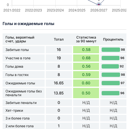
Голы и ожидаемые голы
Голы, вероятный
Статистика
Тотал
Процентиль
счет, удары
за 90 минут
16
0.58
Забитые голы
98
19
0.68
Участие в голе
96
8
0.56
Голы дома
92
8
0.59
Голы в гостях
98
16.65
0.60
Ожидаемые голы
97
Ожидаемые голы без
13.85
0.50
96
пенальти
0
Н/Д
Н/Д
Забитые пенальти
0
Н/Д
Н/Д
Хет-трики
0
Н/Д
Н/Д
3 и более гола
1
Н/Д
Н/Д
2 или более гола