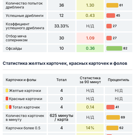
Количество попыток
36
1.30
61
дриблинга
12
0.43
Успешные дриблинги
45
Коэффициент
33.33%
Н/Д
27
успешного дриблинга
Отбор мяча
30
1.09
27
соперником
10
0.36
Офсайды
82
Статистика желтых карточек, красных карточек и фолов
Статистика
Карточки и фолы
Тотал
Процентиль
за 90 минут
4
Н/Д
Н/Д
Желтые карточки
0
Н/Д
Н/Д
Красные карточки
4
0.14
Тотал карточек
41
625 минуты
Количество карточек
Н/Д
69
/ карта
в минуту
4
14%
Карточки более 0.5
62