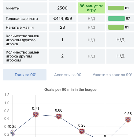
86 минут за
2500
минуты
81
игру
€414,959
Годовая зарплата
Н/Д
87
28
Начатые матчи
Н/Д
81
Количество замен
1
Н/Д
игроком другого
Н/Д
игрока
Количество замен
2
Н/Д
игрока другим
Н/Д
игроком
Голы за 90'
Ассисты за 90'
Участие в голе за 90'