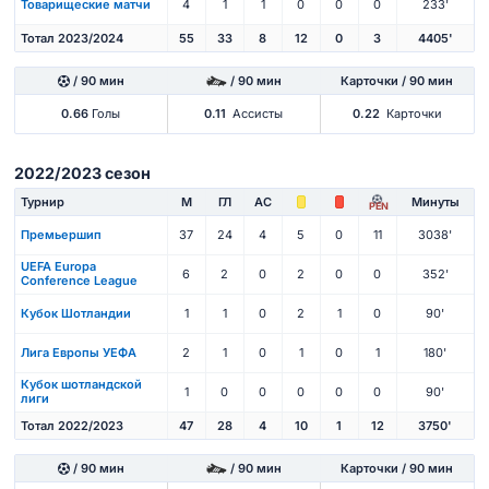
Товарищеские матчи
4
1
1
0
0
0
233'
Тотал 2023/2024
55
33
8
12
0
3
4405'
/ 90 мин
/ 90 мин
Карточки / 90 мин
0.66
Голы
0.11
Ассисты
0.22
Карточки
2022/2023 сезон
Турнир
М
ГЛ
АС
Минуты
PEN
Премьершип
37
24
4
5
0
11
3038'
UEFA Europa
6
2
0
2
0
0
352'
Conference League
Кубок Шотландии
1
1
0
2
1
0
90'
Лига Европы УЕФА
2
1
0
1
0
1
180'
Кубок шотландской
1
0
0
0
0
0
90'
лиги
Тотал 2022/2023
47
28
4
10
1
12
3750'
/ 90 мин
/ 90 мин
Карточки / 90 мин