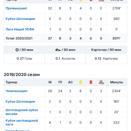
PEN
Премьершип
32
8
3
4
0
0
2708'
Кубок Шотландии
4
0
0
0
0
0
360'
Лига Наций УЕФА
1
0
0
0
0
0
3'
Тотал 2020/2021
37
8
3
4
0
0
3071'
/ 90 мин
/ 90 мин
Карточки / 90 мин
0.27
Голы
0.1
Ассисты
0.13
Карточки
2019/2020 сезон
Турнир
М
ГЛ
АС
Минуты
PEN
Чемпионшип
26
24
2
6
0
3
2304'
Кубок Шотландии
2
0
0
0
0
0
180'
Шотландский кубок
1
0
0
0
0
0
20'
вызова
Кубок шотландской
4
1
0
0
0
0
333'
лиги