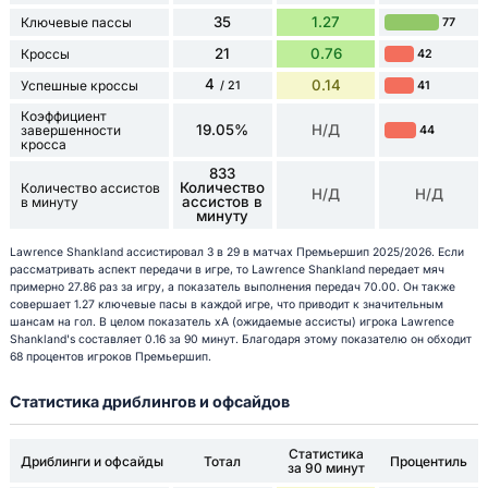
35
1.27
Ключевые пассы
77
21
0.76
Кроссы
42
4
0.14
Успешные кроссы
41
/ 21
Коэффициент
19.05%
Н/Д
завершенности
44
кросса
833
Количество
Количество ассистов
Н/Д
Н/Д
ассистов в
в минуту
минуту
Lawrence Shankland ассистировал 3 в 29 в матчах Премьершип 2025/2026. Если
рассматривать аспект передачи в игре, то Lawrence Shankland передает мяч
примерно 27.86 раз за игру, а показатель выполнения передач 70.00. Он также
совершает 1.27 ключевые пасы в каждой игре, что приводит к значительным
шансам на гол. В целом показатель xA (ожидаемые ассисты) игрока Lawrence
Shankland's составляет 0.16 за 90 минут. Благодаря этому показателю он обходит
68 процентов игроков Премьершип.
Статистика дриблингов и офсайдов
Статистика
Дриблинги и офсайды
Тотал
Процентиль
за 90 минут