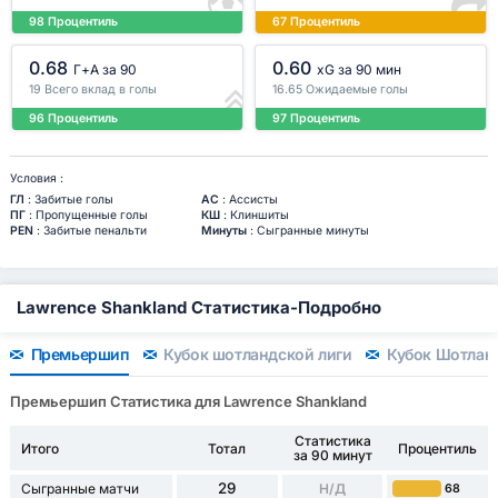
98 Процентиль
67 Процентиль
0.68
0.60
Г+A за 90
xG за 90 мин
19 Всего вклад в голы
16.65 Ожидаемые голы
96 Процентиль
97 Процентиль
Условия :
ГЛ
: Забитые голы
АС
: Ассисты
ПГ
: Пропущенные голы
КШ
: Клиншиты
PEN
: Забитые пенальти
Минуты
: Сыгранные минуты
Lawrence Shankland Статистика-Подробно
Премьершип
Кубок шотландской лиги
Кубок Шотлан
Премьершип Статистика для Lawrence Shankland
Статистика
Итого
Тотал
Процентиль
за 90 минут
29
Сыгранные матчи
Н/Д
68