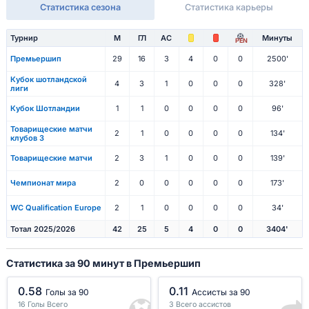
Статистика сезона
Статистика карьеры
Турнир
М
ГЛ
АС
Минуты
PEN
Премьершип
29
16
3
4
0
0
2500'
Кубок шотландской
4
3
1
0
0
0
328'
лиги
Кубок Шотландии
1
1
0
0
0
0
96'
Товарищеские матчи
2
1
0
0
0
0
134'
клубов 3
Товарищеские матчи
2
3
1
0
0
0
139'
Чемпионат мира
2
0
0
0
0
0
173'
WC Qualification Europe
2
1
0
0
0
0
34'
Тотал 2025/2026
42
25
5
4
0
0
3404'
Статистика за 90 минут в Премьершип
0.58
0.11
Голы за 90
Ассисты за 90
16 Голы Всего
3 Всего ассистов