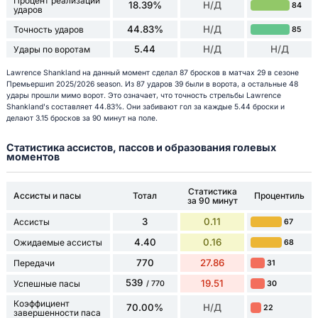
Процент реализации
18.39%
Н/Д
84
ударов
44.83%
Н/Д
Точность ударов
85
5.44
Н/Д
Н/Д
Удары по воротам
Lawrence Shankland на данный момент сделал 87 бросков в матчах 29 в сезоне
Премьершип 2025/2026 season. Из 87 ударов 39 были в ворота, а остальные 48
удары прошли мимо ворот. Это означает, что точность стрельбы Lawrence
Shankland's составляет 44.83%. Они забивают гол за каждые 5.44 броски и
делают 3.15 бросков за 90 минут на поле.
Статистика ассистов, пассов и образования голевых
моментов
Статистика
Ассисты и пасы
Тотал
Процентиль
за 90 минут
3
0.11
Ассисты
67
4.40
0.16
Ожидаемые ассисты
68
770
27.86
Передачи
31
539
19.51
Успешные пасы
30
/ 770
Коэффициент
70.00%
Н/Д
22
завершенности паса