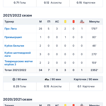
0.71
Голы
0.12
Ассисты
0.15
Карточки
2021/2022 сезон
Турнир
М
ГЛ
АС
Минуты
PEN
Про Лига
26
5
3
2
0
1
1797'
Премьершип
1
0
0
1
0
0
80'
Кубок Бельгии
2
0
0
0
0
0
46'
Кубок шотландской
3
0
0
0
0
0
270'
лиги
Товарищеские матчи
2
2
0
0
0
0
159'
клубов 3
Тотал 2021/2022
34
7
3
3
0
1
2352'
/ 90 мин
/ 90 мин
Карточки / 90 мин
0.25
Голы
0.15
Ассисты
0.1
Карточки
2020/2021 сезон
Турнир
М
ГЛ
АС
Минуты