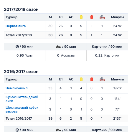
2017/2018 сезон
Турнир
М
ГЛ
АС
Минуты
PEN
Первая лига
30
26
0
5
1
1
2474'
Тотал 2017/2018
30
26
0
5
1
1
2474'
/ 90 мин
/ 90 мин
Карточки / 90 мин
0.95
Голы
0
Ассисты
0.22
Карточки
2016/2017 сезон
Турнир
М
ГЛ
АС
Минуты
PEN
Чемпионшип
33
4
1
4
0
1
1926'
Кубок шотландской
3
1
1
0
0
0
134'
лиги
Шотландский кубок
3
1
0
1
0
0
77'
вызова
Тотал 2016/2017
39
6
2
5
0
1
2137'
/ 90 мин
/ 90 мин
Карточки / 90 мин