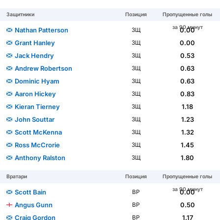
Защитники
Позиция
Пропущенные голы
за 90 минут
Nathan Patterson
0.00
ЗЩ
Grant Hanley
0.00
ЗЩ
Jack Hendry
0.53
ЗЩ
Andrew Robertson
0.63
ЗЩ
Dominic Hyam
0.63
ЗЩ
Aaron Hickey
0.83
ЗЩ
Kieran Tierney
1.18
ЗЩ
John Souttar
1.23
ЗЩ
Scott McKenna
1.32
ЗЩ
Ross McCrorie
1.45
ЗЩ
Anthony Ralston
1.80
ЗЩ
Вратари
Позиция
Пропущенные голы
за 90 минут
Scott Bain
0.00
ВР
Angus Gunn
0.50
ВР
Craig Gordon
1.17
ВР