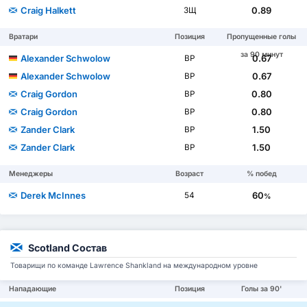
Craig Halkett
0.89
ЗЩ
Вратари
Позиция
Пропущенные голы
за 90 минут
Alexander Schwolow
0.67
ВР
Alexander Schwolow
0.67
ВР
Craig Gordon
0.80
ВР
Craig Gordon
0.80
ВР
Zander Clark
1.50
ВР
Zander Clark
1.50
ВР
Менеджеры
Возраст
% побед
Derek McInnes
60
54
%
Scotland Состав
Товарищи по команде Lawrence Shankland на международном уровне
Нападающие
Позиция
Голы за 90'