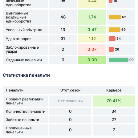
95
3.44
наземные
18
единоборства
Выигранные
48
1.74
воздушные
62
единоборства
13
0.47
Успешный обыгрыш
59
31
1.12
Удар от ворот
34
Заблокированные
2
0.07
26
удары
0
0.00
Отданные пенальти
99
Статистика пенальти
Пенальти
Этот сезон
Карьера
Процент реализации
79.41%
Нет пенальти
пенальти
0
34
Количество пенальти
0
27
Забитые пенальти
Пропущенные
0
7
пенальти