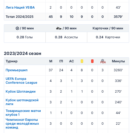
Лига Наций УЕФА
2
0
0
0
0
0
43'
Тотал 2024/2025
45
9
10
9
0
0
3579'
/ 90 мин
/ 90 мин
Карточки / 90 мин
0.28
Голы
0.28
Ассисты
0.24
Карточки
2023/2024 сезон
Турнир
М
ГЛ
АС
Минуты
PEN
Премьершип
37
24
4
8
0
3
3260'
UEFA Europa
4
3
1
3
0
0
336'
Conference League
Кубок Шотландии
3
2
1
1
0
0
270'
Кубок шотландской
3
2
1
0
0
0
240'
лиги
Товарищеские матчи
1
1
0
0
0
0
44'
клубов 1
Чемпионат Европы
среди молодёжных
3
0
0
0
0
0
22'
команд