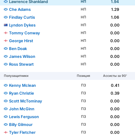
Lawrence Shankland
1.94
НП
Che Adams
1.29
НП
Findlay Curtis
1.06
НП
Lyndon Dykes
0.00
НП
Tommy Conway
0.00
НП
George Hirst
0.00
НП
Ben Doak
0.00
НП
James Wilson
0.00
НП
Ross Stewart
0.00
НП
Полузащитники
Позиция
Ассисты за 90'
Kenny Mclean
0.41
ПЗ
Ryan Christie
0.39
ПЗ
Scott McTominay
0.00
ПЗ
John McGinn
0.00
ПЗ
Lewis Ferguson
0.00
ПЗ
Billy Gilmour
0.00
ПЗ
Tyler Fletcher
0.00
ПЗ