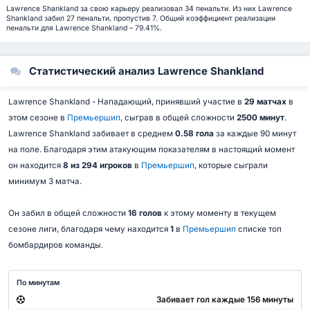
Lawrence Shankland за свою карьеру реализовал 34 пенальти. Из них Lawrence
Shankland забил 27 пенальти, пропустив 7. Общий коэффициент реализации
пенальти для Lawrence Shankland – 79.41%.
Статистический анализ Lawrence Shankland
Lawrence Shankland - Нападающий, принявший участие в
29 матчах
в
этом сезоне в
Премьершип
, сыграв в общей сложности
2500 минут
.
Lawrence Shankland забивает в среднем
0.58 гола
за каждые 90 минут
на поле. Благодаря этим атакующим показателям в настоящий момент
он находится
8 из 294 игроков
в
Премьершип
, которые сыграли
минимум 3 матча.
Он забил в общей сложности
16 голов
к этому моменту в текущем
сезоне лиги, благодаря чему находится
1
в
Премьершип
списке топ
бомбардиров команды.
По минутам
Забивает гол каждые 156 минуты