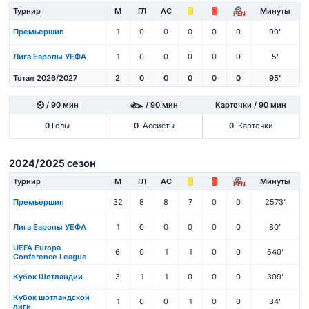
Турнир
М
ГЛ
АС
Минуты
PEN
Премьершип
1
0
0
0
0
0
90'
Лига Европы УЕФА
1
0
0
0
0
0
5'
Тотал 2026/2027
2
0
0
0
0
0
95'
/ 90 мин
/ 90 мин
Карточки / 90 мин
0
Голы
0
Ассисты
0
Карточки
2024/2025 сезон
Турнир
М
ГЛ
АС
Минуты
PEN
Премьершип
32
8
8
7
0
0
2573'
Лига Европы УЕФА
1
0
0
0
0
0
80'
UEFA Europa
6
0
1
1
0
0
540'
Conference League
Кубок Шотландии
3
1
1
0
0
0
309'
Кубок шотландской
1
0
0
1
0
0
34'
лиги