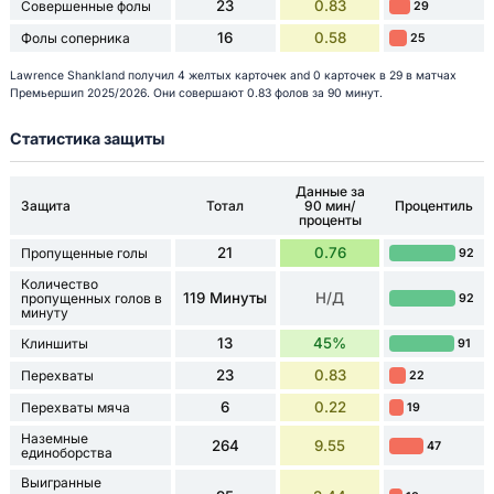
23
0.83
Совершенные фолы
29
16
0.58
Фолы соперника
25
Lawrence Shankland получил 4 желтых карточек and 0 карточек в 29 в матчах
Премьершип 2025/2026. Они совершают 0.83 фолов за 90 минут.
Статистика защиты
Данные за
Защита
Тотал
90 мин/
Процентиль
проценты
21
0.76
Пропущенные голы
92
Количество
119 Минуты
Н/Д
пропущенных голов в
92
минуту
13
45%
Клиншиты
91
23
0.83
Перехваты
22
6
0.22
Перехваты мяча
19
Наземные
264
9.55
47
единоборства
Выигранные