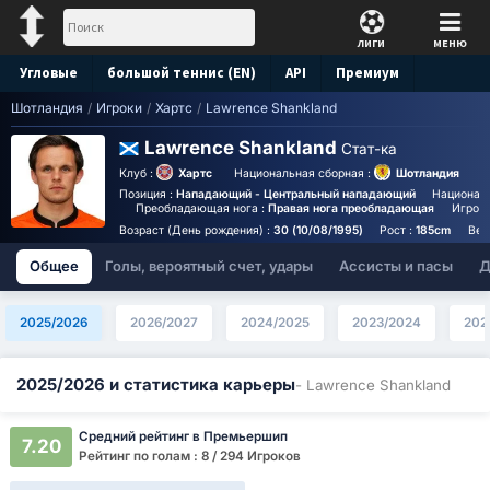
ЛИГИ
МЕНЮ
Угловые
большой теннис (EN)
API
Премиум
Шотландия
/
Игроки
/
Хартс
/
Lawrence Shankland
Прогноз
Lawrence Shankland
Стат-ка
Клуб :
Хартс
Национальная сборная :
Шотландия
Позиция :
Нападающий - Центральный нападающий
Национал
Преобладающая нога :
Правая нога преобладающая
Игрово
Возраст (День рождения) :
30 (10/08/1995)
Рост :
185cm
Вес
Общее
Голы, вероятный счет, удары
Ассисты и пасы
Д
2025/2026
2026/2027
2024/2025
2023/2024
202
2025/2026 и статистика карьеры
- Lawrence Shankland
Средний рейтинг в Премьершип
7.20
Рейтинг по голам : 8 / 294 Игроков