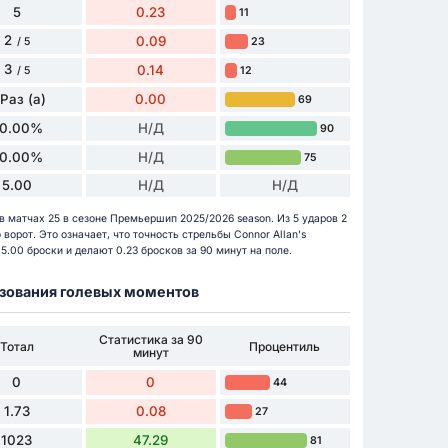
5
0.23
11
2
0.09
23
/ 5
3
0.14
12
/ 5
 Раз (а)
0.00
69
0.00%
Н/Д
90
0.00%
Н/Д
75
5.00
Н/Д
Н/Д
в матчах 25 в сезоне Премьершип 2025/2026 season. Из 5 ударов 2
ворот. Это означает, что точность стрельбы Connor Allan's
.00 броски и делают 0.23 бросков за 90 минут на поле.
разования голевых моментов
Статистика за 90
Тотал
Процентиль
минут
0
0
44
1.73
0.08
27
1023
47.29
81