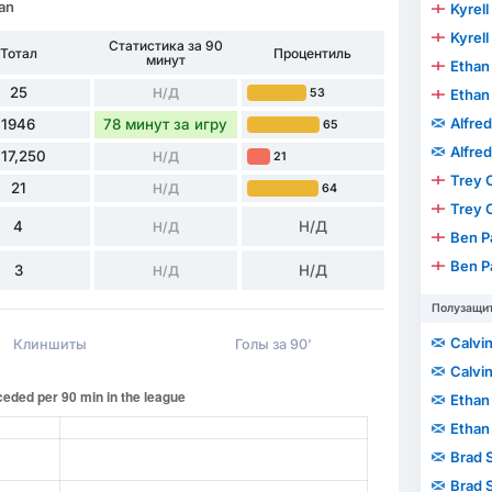
an
Kyrell
Kyrell
Статистика за 90
Тотал
Процентиль
минут
Ethan
25
Н/Д
53
Ethan
Alfre
1946
78 минут за игру
65
Alfre
17,250
Н/Д
21
Trey 
21
Н/Д
64
Trey 
4
Н/Д
Н/Д
Ben P
Ben P
3
Н/Д
Н/Д
Полузащи
Calvin
Клиншиты
Голы за 90'
Calvin
Ethan
Ethan
Brad 
Brad 