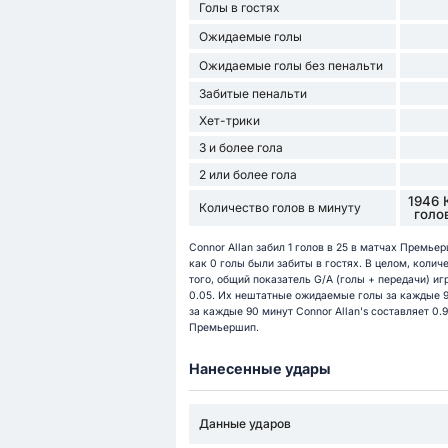
Голы в гостях
Ожидаемые голы
Ожидаемые голы без пенальти
Забитые пенальти
Хет-трики
3 и более гола
2 или более гола
1946 
Количество голов в минуту
голо
Connor Allan забил 1 голов в 25 в матчах Премьер
как 0 голы были забиты в гостях. В целом, количе
того, общий показатель G/A (голы + передачи) игр
0.05. Их нештатные ожидаемые голы за каждые 9
за каждые 90 минут Connor Allan's составляет 0.9
Премьершип.
Нанесенные удары
Данные ударов