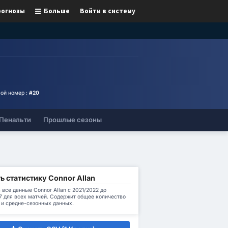
рогнозы
Больше
Войти в систему
ой номер :
#20
Пенальти
Прошлые сезоны
ь статистику Connor Allan
 все данные Connor Allan с 2021/2022 до
7 для всех матчей. Содержит общее количество
 и средне-сезонных данных.