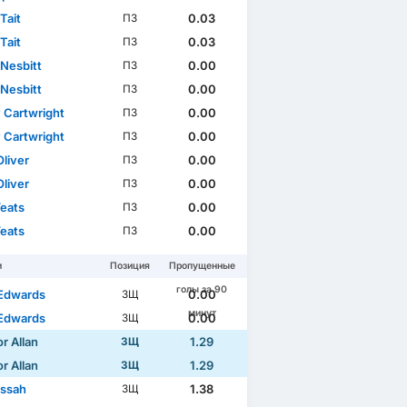
Tait
0.03
ПЗ
Tait
0.03
ПЗ
 Nesbitt
0.00
ПЗ
 Nesbitt
0.00
ПЗ
 Cartwright
0.00
ПЗ
 Cartwright
0.00
ПЗ
Oliver
0.00
ПЗ
Oliver
0.00
ПЗ
Yeats
0.00
ПЗ
Yeats
0.00
ПЗ
и
Позиция
Пропущенные
голы за 90
Edwards
0.00
ЗЩ
минут
Edwards
0.00
ЗЩ
r Allan
1.29
ЗЩ
r Allan
1.29
ЗЩ
Lissah
1.38
ЗЩ