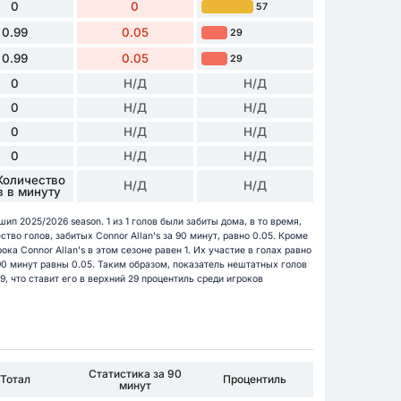
0
0
57
0.99
0.05
29
0.99
0.05
29
0
Н/Д
Н/Д
0
Н/Д
Н/Д
0
Н/Д
Н/Д
0
Н/Д
Н/Д
Количество
Н/Д
Н/Д
в в минуту
шип 2025/2026 season. 1 из 1 голов были забиты дома, в то время,
ство голов, забитых Connor Allan's за 90 минут, равно 0.05. Кроме
ока Connor Allan's в этом сезоне равен 1. Их участие в голах равно
0 минут равны 0.05. Таким образом, показатель нештатных голов
9, что ставит его в верхний 29 процентиль среди игроков
Статистика за 90
Тотал
Процентиль
минут