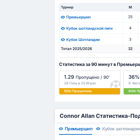
Турнир
М
25
Премьершип
4
Кубок шотландской лиги
3
Кубок Шотландии
Тотал 2025/2026
32
Статистика за 90 минут в Премьер
1.29
36%
Пропущено / 90'
28 Голы в 25 Играх
9 Чист
50th Процентиль
80th П
Connor Allan Статистика-П
Премьершип
Кубок шотландск