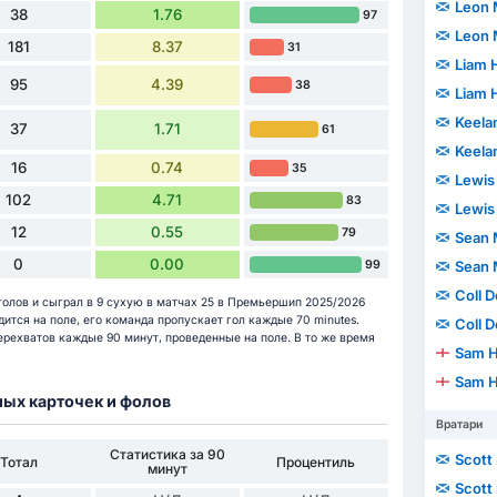
Leon
38
1.76
97
Leon
181
8.37
31
Liam 
95
4.39
38
Liam 
Keela
37
1.71
61
Keela
16
0.74
35
Lewis
102
4.71
83
Lewis
12
0.55
79
Sean 
0
0.00
99
Sean 
Coll 
 голов и сыграл в 9 сухую в матчах 25 в Премьершип 2025/2026
одится на поле, его команда пропускает гол каждые 70 minutes.
Coll 
перехватов каждые 90 минут, проведенные на поле. В то же время
Sam H
Sam H
ных карточек и фолов
Вратари
Статистика за 90
Scott
Тотал
Процентиль
минут
Scott