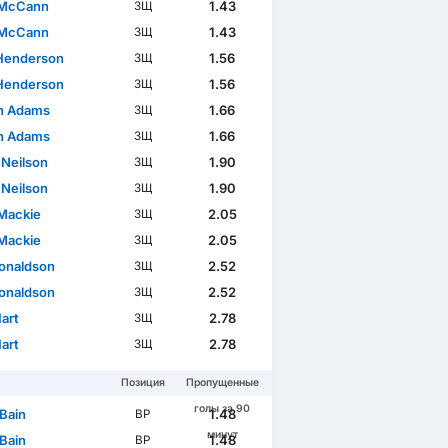
 McCann
1.43
ЗЩ
 McCann
1.43
ЗЩ
Henderson
1.56
ЗЩ
Henderson
1.56
ЗЩ
n Adams
1.66
ЗЩ
n Adams
1.66
ЗЩ
 Neilson
1.90
ЗЩ
 Neilson
1.90
ЗЩ
Mackie
2.05
ЗЩ
Mackie
2.05
ЗЩ
Donaldson
2.52
ЗЩ
Donaldson
2.52
ЗЩ
art
2.78
ЗЩ
art
2.78
ЗЩ
Позиция
Пропущенные
голы за 90
 Bain
1.48
ВР
минут
 Bain
1.48
ВР