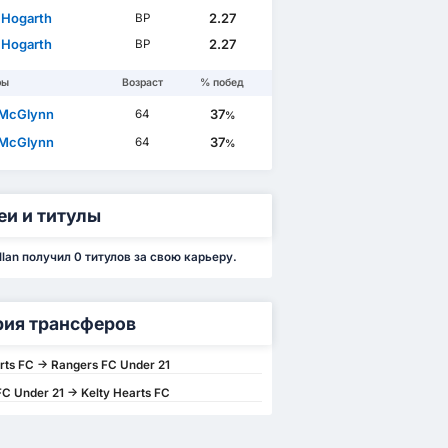
 Hogarth
2.27
ВР
 Hogarth
2.27
ВР
ры
Возраст
% побед
 McGlynn
37
64
%
 McGlynn
37
64
%
еи и титулы
llan получил 0 титулов за свою карьеру.
рия трансферов
rts FC -> Rangers FC Under 21
C Under 21 -> Kelty Hearts FC