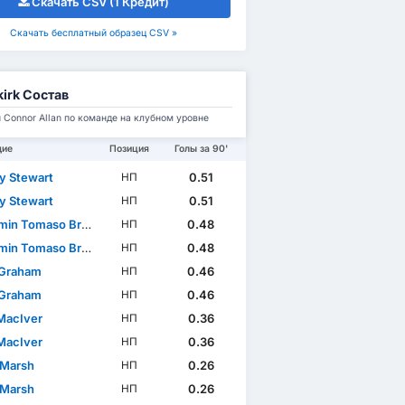
Скачать CSV (1 Кредит)
Скачать бесплатный образец CSV »
kirk Состав
 Connor Allan по команде на клубном уровне
щие
Позиция
Голы за 90'
y Stewart
0.51
НП
y Stewart
0.51
НП
in Tomaso Broggio
0.48
НП
in Tomaso Broggio
0.48
НП
 Graham
0.46
НП
 Graham
0.46
НП
MacIver
0.36
НП
MacIver
0.36
НП
 Marsh
0.26
НП
 Marsh
0.26
НП