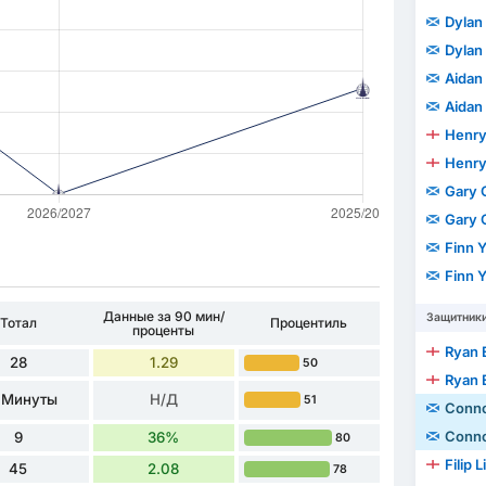
Dylan 
Dylan 
Aidan
Aidan
Henry
Henry
Gary 
Gary 
Finn 
Finn 
Данные за 90 мин/
Защитник
Тотал
Процентиль
проценты
Ryan 
28
1.29
50
Ryan 
 Минуты
Н/Д
51
Conno
Conno
9
36%
80
Filip 
45
2.08
78