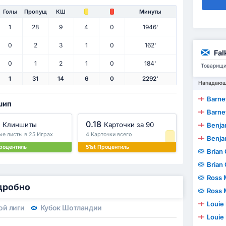
Голы
Пропущ
КШ
Минуты
1
28
9
4
0
1946'
0
2
3
1
0
162'
Fal
0
1
2
1
0
184'
Товарищи
1
31
14
6
0
2292'
Нападаю
Barne
шип
Barne
0.18
Клиншиты
Карточки за 90
Benjam
ые листы в 25 Играх
4 Карточки всего
Benjam
роцентиль
51st Процентиль
Brian
Brian
Ross 
одробно
Ross 
Louie
ой лиги
Кубок Шотландии
Louie