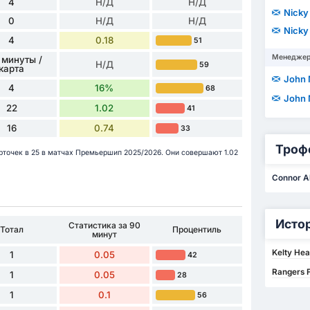
4
Н/Д
Н/Д
Nicky
0
Н/Д
Н/Д
Nicky
4
0.18
51
Менедже
 минуты /
Н/Д
59
карта
John
4
16%
68
John
22
1.02
41
16
0.74
33
Троф
арточек в 25 в матчах Премьершип 2025/2026. Они совершают 1.02
Connor A
Исто
Статистика за 90
Тотал
Процентиль
минут
Kelty Hea
1
0.05
42
Rangers F
1
0.05
28
1
0.1
56