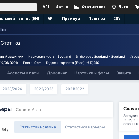
API
Матчи
Статистика
Лиги
П
ольшой теннис (EN)
API
Премиум
Прогноз
CSV
lan
n
Стат-ка
ьный защитник
Национальность :
Scotland
Birthplace :
Scotland - Scotland
Игров
(10/01/2001)
Рост :
19cm
Годовая зарплата (Евро) :
€17,250
Ассисты и пасы
Дриблинг
Карточки и фолы
Защита
2023/2024
2022/2023
2021/2022
Скачат
ьеры
- Connor Allan
Загрузить
2026/202
сезонных
Статистика сезона
Статистика карьеры
 64 /