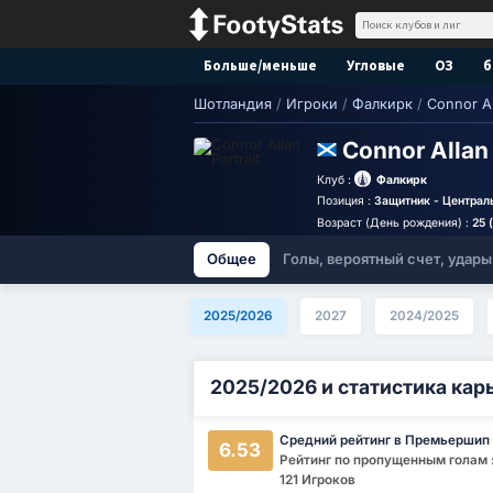
Больше/меньше
Угловые
ОЗ
б
Шотландия
/
Игроки
/
Фалкирк
/
Connor Al
Connor Alla
Клуб :
Фалкирк
Позиция :
Защитник - Централ
Возраст (День рождения) :
25 
Общее
Голы, вероятный счет, удары
2025/2026
2027
2024/2025
2025/2026 и статистика кар
Средний рейтинг в Премьершип
6.53
Рейтинг по пропущенным голам :
121 Игроков