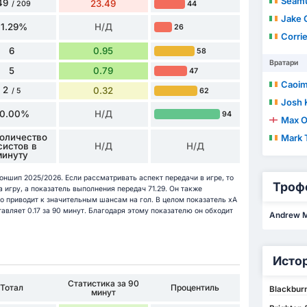
Séam
49
23.49
44
/ 209
Jake 
71.29%
Н/Д
26
Corri
6
0.95
58
Вратари
5
0.79
47
Caoim
2
0.32
62
/ 5
Josh 
0.00%
Н/Д
94
Max O
Количество
Mark 
систов в
Н/Д
Н/Д
минуту
оншип 2025/2026. Если рассматривать аспект передачи в игре, то
Троф
 игру, а показатель выполнения передач 71.29. Он также
о приводит к значительным шансам на гол. В целом показатель xA
авляет 0.17 за 90 минут. Благодаря этому показателю он обходит
Andrew M
Исто
Статистика за 90
Тотал
Процентиль
Blackburn
минут