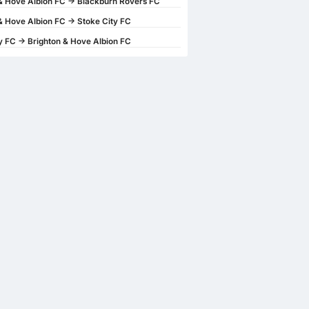
& Hove Albion FC -> Blackburn Rovers FC
& Hove Albion FC -> Stoke City FC
y FC -> Brighton & Hove Albion FC