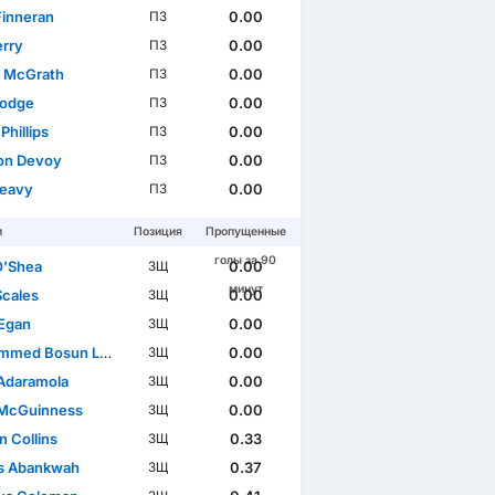
Finneran
0.00
ПЗ
erry
0.00
ПЗ
 McGrath
0.00
ПЗ
Hodge
0.00
ПЗ
 Phillips
0.00
ПЗ
on Devoy
0.00
ПЗ
Leavy
0.00
ПЗ
и
Позиция
Пропущенные
голы за 90
O'Shea
0.00
ЗЩ
минут
Scales
0.00
ЗЩ
Egan
0.00
ЗЩ
med Bosun Lawal
0.00
ЗЩ
Adaramola
0.00
ЗЩ
McGuinness
0.00
ЗЩ
n Collins
0.33
ЗЩ
s Abankwah
0.37
ЗЩ