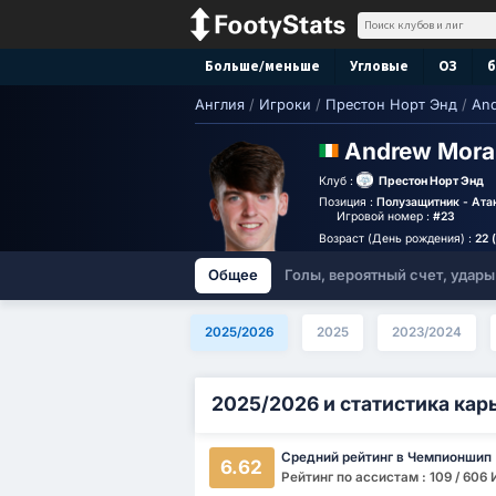
Больше/меньше
Угловые
ОЗ
б
Англия
/
Игроки
/
Престон Норт Энд
/
An
Andrew Mor
Клуб :
Престон Норт Энд
Позиция :
Полузащитник - Ат
Игровой номер :
#23
Возраст (День рождения) :
22 
Общее
Голы, вероятный счет, удары
2025/2026
2025
2023/2024
2025/2026 и статистика кар
Средний рейтинг в Чемпионшип
6.62
Рейтинг по ассистам : 109 / 606