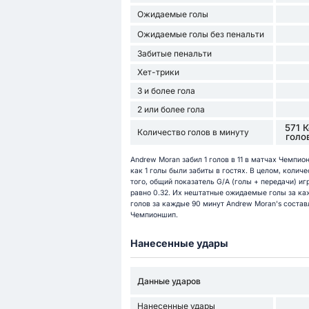
Ожидаемые голы
Ожидаемые голы без пенальти
Забитые пенальти
Хет-трики
3 и более гола
2 или более гола
571 
Количество голов в минуту
голо
Andrew Moran забил 1 голов в 11 в матчах Чемпион
как 1 голы были забиты в гостях. В целом, количе
того, общий показатель G/A (голы + передачи) иг
равно 0.32. Их нештатные ожидаемые голы за ка
голов за каждые 90 минут Andrew Moran's составл
Чемпионшип.
Нанесенные удары
Данные ударов
Нанесенные удары