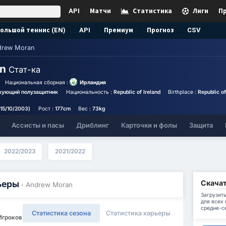
API
Матчи
Статистика
Лиги
П
ольшой теннис (EN)
API
Премиум
Прогноз
CSV
drew Moran
an
Стат-ка
Национальная сборная :
Ирландия
акующий полузащитник
Национальность :
Republic of Ireland
Birthplace :
Republic of
(15/10/2003)
Рост :
177cm
Вес :
73kg
Ассисты и пасы
Дриблинг
Карточки и фолы
Защита
2022/2023
2021/2022
Скачат
ьеры
- Andrew Moran
Загрузить
для всех
средне-с
Статистика сезона
Статистика карьеры
 Игроков