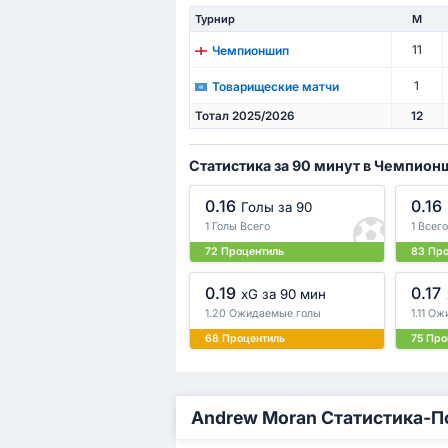
Турнир
М
11
Чемпионшип
1
Товарищеские матчи
Тотал 2025/2026
12
Статистика за 90 минут в Чемпион
0.16
0.16
Голы за 90
1 Голы Всего
1 Всег
72 Процентиль
83 Пр
0.19
0.17
xG за 90 мин
1.20 Ожидаемые голы
1.11 О
68 Процентиль
75 Про
Andrew Moran Статистика-