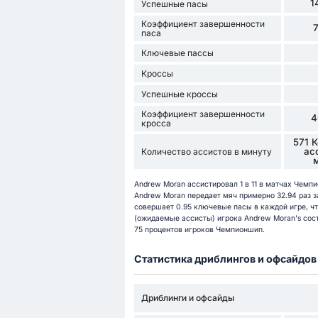
1
Успешные пасы
Коэффициент завершенности
паса
Ключевые пассы
Кроссы
Успешные кроссы
Коэффициент завершенности
4
кросса
571 
ас
Количество ассистов в минуту
Andrew Moran ассистировал 1 в 11 в матчах Чемпи
Andrew Moran передает мяч примерно 32.94 раз за
совершает 0.95 ключевые пасы в каждой игре, чт
(ожидаемые ассисты) игрока Andrew Moran's сост
75 процентов игроков Чемпионшип.
Статистика дриблингов и офсайдов
Дриблинги и офсайды