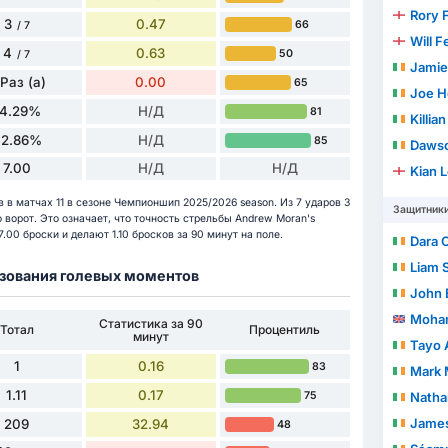
Rory 
3
0.47
66
/ 7
Will F
4
0.63
50
/ 7
Jamie
 Раз (а)
0.00
65
Joe 
14.29%
Н/Д
81
Killian
42.86%
Н/Д
85
Daws
7.00
Н/Д
Н/Д
Kian 
 в матчах 11 в сезоне Чемпионшип 2025/2026 season. Из 7 ударов 3
Защитник
 ворот. Это означает, что точность стрельбы Andrew Moran's
.00 броски и делают 1.10 бросков за 90 минут на поле.
Dara 
Liam 
разования голевых моментов
John 
Moham
Статистика за 90
Тотал
Процентиль
минут
Tayo 
1
0.16
83
Mark 
1.11
0.17
75
Natha
Jame
209
32.94
48