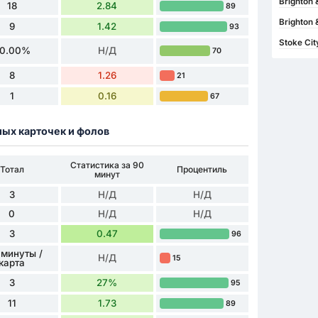
Brighton 
18
2.84
89
Brighton 
9
1.42
93
Stoke Cit
0.00%
Н/Д
70
8
1.26
21
1
0.16
67
ных карточек и фолов
Статистика за 90
Тотал
Процентиль
минут
3
Н/Д
Н/Д
0
Н/Д
Н/Д
3
0.47
96
 минуты /
Н/Д
15
карта
3
27%
95
11
1.73
89