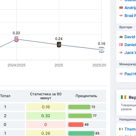
Andri
Brad 
Вратари
David
Daniel
Jack 
Менедже
Paul 
Статистика за 90
Тотал
Процентиль
Rep
минут
Товарищи
1
0.16
72
уровне
2
0.32
77
Нападаю
0
0
49
Thom
1
0.26
85