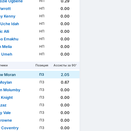
ozie Ogbene
0.29
НП
arrott
0.00
НП
y Kenny
0.00
НП
Uche Idah
0.00
НП
c Alli
0.00
НП
mo Emakhu
0.00
НП
 Melia
0.00
НП
n Umeh
0.00
НП
тники
Позиция
Ассисты за 90'
ew Moran
2.05
ПЗ
Moylan
0.67
ПЗ
on Molumby
0.00
ПЗ
 Knight
0.00
ПЗ
Azaz
0.00
ПЗ
y Vale
0.00
ПЗ
Browne
0.00
ПЗ
 Coventry
0.00
ПЗ