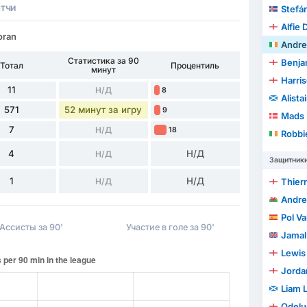
тчи
Stefán
Alfie 
oran
Andr
Статистика за 90
Benja
Тотал
Процентиль
минут
Harri
11
Н/Д
8
Alist
571
52 минут за игру
9
Mads 
7
Н/Д
18
Robbi
4
Н/Д
Н/Д
Защитник
1
Н/Д
Н/Д
Thierr
Andr
Pol V
Ассисты за 90'
Участие в голе за 90'
Jamal
Lewis
Jorda
Liam 
Odelu