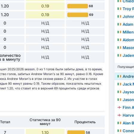
Chied
1.20
0.19
68
Troy P
1.20
0.19
69
Johnn
0
Н/Д
Н/Д
Adam 
0
Н/Д
Н/Д
Milleni
0
Н/Д
Н/Д
Aido
0
Н/Д
Н/Д
Mason
Количество
Jade
Н/Д
Н/Д
в в минуту
Полузащи
шип 2025/2026 season. 0 из 1 голов были забиты дома, в то время,
ство голов, забитых Andrew Moran's за 90 минут, равно 0.16. Кроме
Andr
рока Andrew Moran's в этом сезоне равен 2. Их участие в голах
ждые 90 минут равны 0.19. Таким образом, показатель нештатных
Jack 
яет 1.20, что ставит его в верхний 69 процентиль среди игроков
Jays
Jason
Finn 
Harve
Статистика за 90
Тотал
Процентиль
Alan 
минут
Conor
7
1.10
58