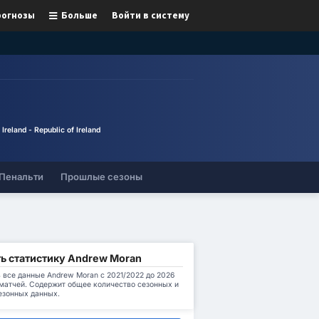
рогнозы
Больше
Войти в систему
 Ireland - Republic of Ireland
Пенальти
Прошлые сезоны
ь статистику Andrew Moran
 все данные Andrew Moran с 2021/2022 до 2026
 матчей. Содержит общее количество сезонных и
езонных данных.