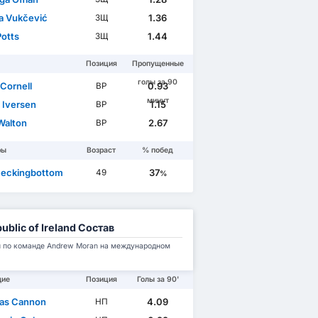
ja Vukčević
1.36
ЗЩ
Potts
1.44
ЗЩ
Позиция
Пропущенные
голы за 90
 Cornell
0.93
ВР
минут
 Iversen
1.15
ВР
Walton
2.67
ВР
ры
Возраст
% побед
Heckingbottom
37
49
%
ublic of Ireland Состав
 по команде Andrew Moran на международном
щие
Позиция
Голы за 90'
as Cannon
4.09
НП