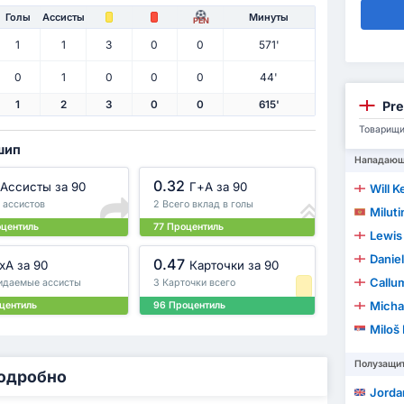
Голы
Ассисты
Минуты
PEN
1
1
3
0
0
571'
0
1
0
0
0
44'
Pre
1
2
3
0
0
615'
Товарищи
шип
Нападаю
0.32
Ассисты за 90
Г+A за 90
Will 
о ассистов
2 Всего вклад в голы
Miluti
оцентиль
77 Процентиль
Lewis
Danie
0.47
xA за 90
Карточки за 90
Callu
жидаемые ассисты
3 Карточки всего
Micha
центиль
96 Процентиль
Miloš
Полузащи
Подробно
Jord