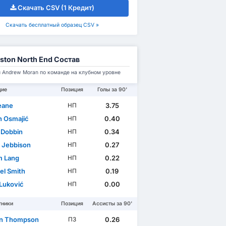
Скачать CSV (1 Кредит)
Скачать бесплатный образец CSV »
ston North End Состав
 Andrew Moran по команде на клубном уровне
щие
Позиция
Голы за 90'
Keane
3.75
НП
n Osmajić
0.40
НП
 Dobbin
0.34
НП
l Jebbison
0.27
НП
m Lang
0.22
НП
el Smith
0.19
НП
 Luković
0.00
НП
тники
Позиция
Ассисты за 90'
an Thompson
0.26
ПЗ