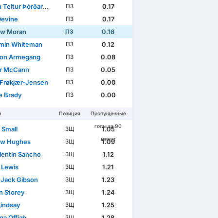
 Teitur Þórðarson
0.17
ПЗ
Devine
0.17
ПЗ
ew Moran
0.16
ПЗ
min Whiteman
0.12
ПЗ
son Armegang
0.08
ПЗ
air McCann
0.05
ПЗ
Frøkjær-Jensen
0.00
ПЗ
e Brady
0.00
ПЗ
и
Позиция
Пропущенные
голы за 90
 Small
1.05
ЗЩ
минут
ew Hughes
1.09
ЗЩ
alentín Sancho
1.12
ЗЩ
 Lewis
1.21
ЗЩ
 Jack Gibson
1.23
ЗЩ
n Storey
1.24
ЗЩ
Lindsay
1.25
ЗЩ
ga Offiah
1.28
ЗЩ