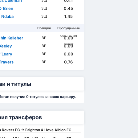
us Coleman
0.41
ЗЩ
O´Brien
0.45
ЗЩ
e Ndaba
1.45
ЗЩ
Позиция
Пропущенные
голы за 90
hin Kelleher
0.00
ВР
минут
Keeley
0.00
ВР
’Leary
0.00
ВР
Travers
0.76
ВР
еи и титулы
oran получил 0 титулов за свою карьеру.
рия трансферов
 Rovers FC -> Brighton & Hove Albion FC