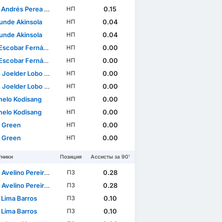
ndrés Perea Abonce
0.15
НП
unde Akinsola
0.04
НП
unde Akinsola
0.04
НП
scobar Fernández
0.00
НП
scobar Fernández
0.00
НП
oelder Lobo Mucuana
0.00
НП
oelder Lobo Mucuana
0.00
НП
elo Kodisang
0.00
НП
elo Kodisang
0.00
НП
 Green
0.00
НП
 Green
0.00
НП
тники
Позиция
Ассисты за 90'
lino Pereira Pinto Barbosa
0.28
ПЗ
lino Pereira Pinto Barbosa
0.28
ПЗ
 Lima Barros
0.10
ПЗ
 Lima Barros
0.10
ПЗ