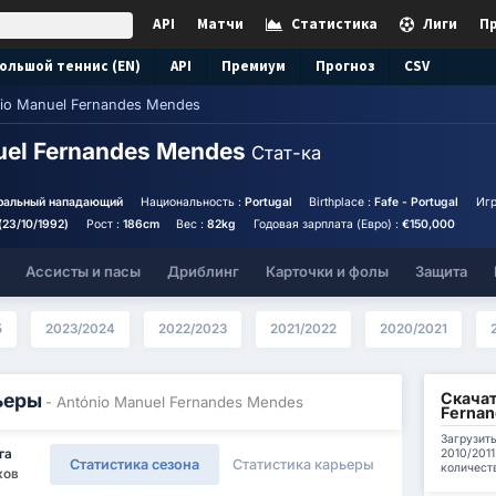
API
Матчи
Статистика
Лиги
П
ольшой теннис (EN)
API
Премиум
Прогноз
CSV
io Manuel Fernandes Mendes
uel Fernandes Mendes
Стат-ка
ральный нападающий
Национальность :
Portugal
Birthplace :
Fafe - Portugal
Игр
(23/10/1992)
Рост :
186cm
Вес :
82kg
Годовая зарплата (Евро) :
€150,000
Ассисты и пасы
Дриблинг
Карточки и фолы
Защита
5
2023/2024
2022/2023
2021/2022
2020/2021
Скачат
ьеры
- António Manuel Fernandes Mendes
Ferna
Загрузить
2010/201
га
Статистика сезона
Статистика карьеры
количест
ков