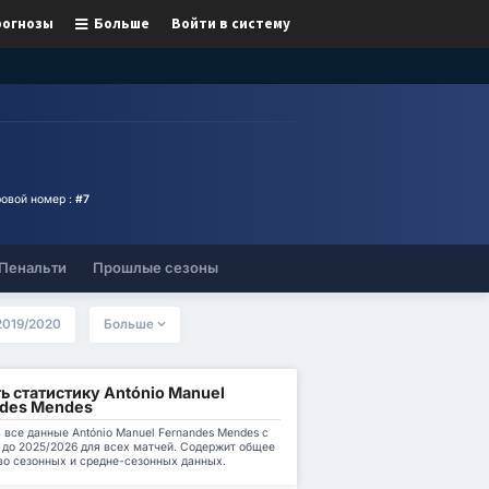
рогнозы
Больше
Войти в систему
овой номер :
#7
Пенальти
Прошлые сезоны
2019/2020
Больше
ь статистику António Manuel
ndes Mendes
 все данные António Manuel Fernandes Mendes с
1 до 2025/2026 для всех матчей. Содержит общее
во сезонных и средне-сезонных данных.