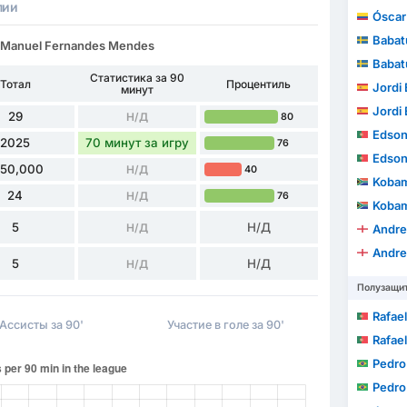
лии
Óscar A
Babat
 Manuel Fernandes Mendes
Babat
Статистика за 90
Тотал
Процентиль
Jordi E
минут
Jordi E
29
Н/Д
80
Edson J
2025
70 минут за игру
76
Edson J
150,000
Н/Д
40
Kobam
24
Н/Д
76
Kobam
5
Н/Д
Н/Д
Andre
Andre
5
Н/Д
Н/Д
Полузащи
Rafael Ave
Ассисты за 90'
Участие в голе за 90'
Rafael Ave
Pedro
Pedro