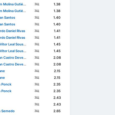
 Molina Gutiérrez
1.38
ЗЩ
 Molina Gutiérrez
1.38
ЗЩ
lan Santos
1.40
ЗЩ
lan Santos
1.40
ЗЩ
rdo Daniel Rivas
1.41
ЗЩ
rdo Daniel Rivas
1.41
ЗЩ
itor Leal Sousa Lima
1.45
ЗЩ
itor Leal Sousa Lima
1.45
ЗЩ
n Castro Devenish
2.08
ЗЩ
n Castro Devenish
2.08
ЗЩ
ane
2.15
ЗЩ
ane
2.15
ЗЩ
s Ponck
2.35
ЗЩ
s Ponck
2.35
ЗЩ
2.43
ЗЩ
2.43
ЗЩ
n Semedo
2.65
ЗЩ