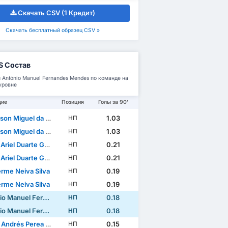
Скачать CSV (1 Кредит)
Скачать бесплатный образец CSV »
S Состав
 António Manuel Fernandes Mendes по команде на
уровне
щие
Позиция
Голы за 90'
n Miguel da Silva
1.03
НП
n Miguel da Silva
1.03
НП
riel Duarte Garcete
0.21
НП
riel Duarte Garcete
0.21
НП
erme Neiva Silva
0.19
НП
erme Neiva Silva
0.19
НП
anuel Fernandes Mendes
0.18
НП
anuel Fernandes Mendes
0.18
НП
ndrés Perea Abonce
0.15
НП