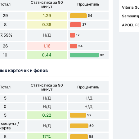
Статистика за 90
Тотал
Процентиль
минут
Vitória 
29
1.29
54
Samsunsp
8
0.36
37
APOEL FC
27.59%
Н/Д
17
26
1.16
24
10
0.44
92
ных карточек и фолов
Статистика за 90
Тотал
Процентиль
минут
5
Н/Д
Н/Д
0
Н/Д
Н/Д
5
0.22
52
 минуты /
Н/Д
59
карта
5
17%
58