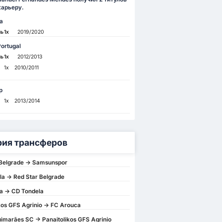
карьеру.
a
ль
1x
2019/2020
ortugal
ль
1x
2012/2013
1x
2010/2011
p
1x
2013/2014
рия трансферов
 Belgrade -> Samsunspor
a -> Red Star Belgrade
a -> CD Tondela
kos GFS Agrinio -> FC Arouca
uimarães SC -> Panaitolikos GFS Agrinio