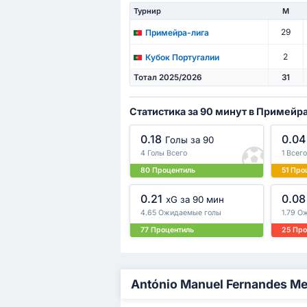
Турнир
М
29
Примейра-лига
2
Кубок Португалии
Тотал 2025/2026
31
Статистика за 90 минут в Примейр
0.18
0.04
Голы за 90
4 Голы Всего
1 Всег
80 Процентиль
51 Про
0.21
0.08
xG за 90 мин
4.65 Ожидаемые голы
1.79 О
77 Процентиль
25 Про
António Manuel Fernandes 