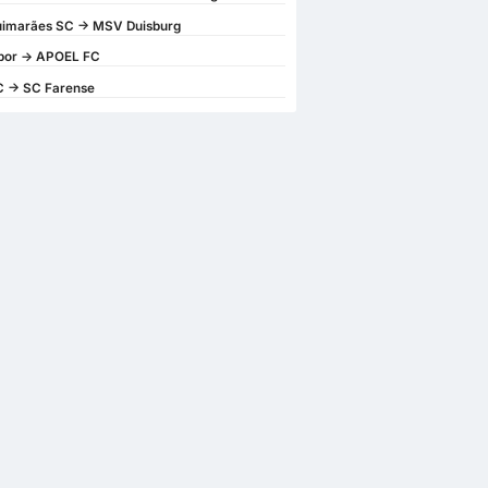
Guimarães SC -> MSV Duisburg
or -> APOEL FC
 -> SC Farense