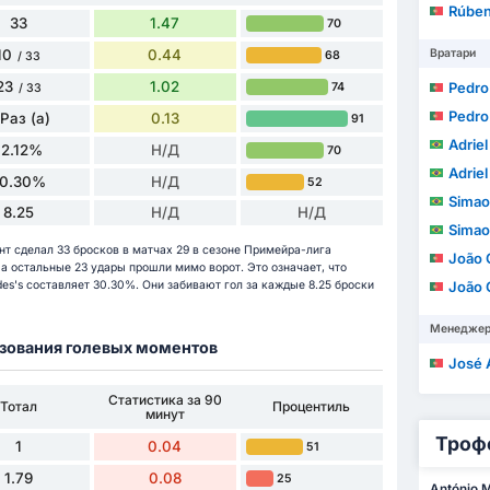
Rúbe
33
1.47
70
10
0.44
Вратари
68
/ 33
23
1.02
Pedro Jo
74
/ 33
Pedro Jo
 Раз (а)
0.13
91
Adriel 
12.12%
Н/Д
70
Adriel 
0.30%
Н/Д
52
Simao 
8.25
Н/Д
Н/Д
Simao 
нт сделал 33 бросков в матчах 29 в сезоне Примейра-лига
João 
, а остальные 23 удары прошли мимо ворот. Это означает, что
es's составляет 30.30%. Они забивают гол за каждые 8.25 броски
João 
Менедже
разования голевых моментов
José Alb
Статистика за 90
Тотал
Процентиль
минут
Троф
1
0.04
51
1.79
0.08
25
António 