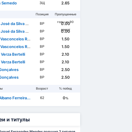
n Semedo
2.65
ЗЩ
Позиция
Пропущенные
голы за 90
sé da Silva Trigueira
0.00
ВР
минут
sé da Silva Trigueira
0.00
ВР
Vasconcelos Ramos
1.50
ВР
Vasconcelos Ramos
1.50
ВР
Verza Bertelli
2.10
ВР
Verza Bertelli
2.10
ВР
Gonçalves
2.50
ВР
Gonçalves
2.50
ВР
ры
Возраст
% побед
ano Ferreira da Mota
0
62
%
еи и титулы
Manuel Fernandes Mendes получил 2 титулов