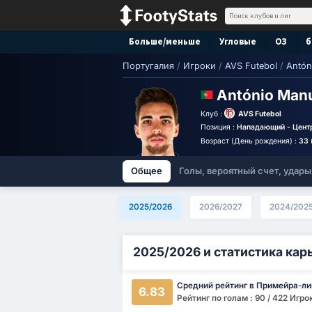
Больше/меньше
Угловые
ОЗ
б
Португалия
/
Игроки
/
AVS Futebol
/
Antón
António Man
Клуб :
AVS Futebol
Позиция :
Нападающий - Цент
Возраст (День рождения) :
33 
Общее
Голы, вероятный счет, удары
2025/2026
2026/2027
2024/202
2025/2026 и статистика кар
Средний рейтинг в Примейра-ли
6.83
Рейтинг по голам : 90 / 422 Игро