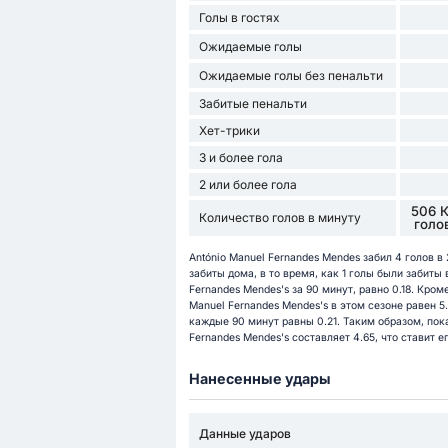
Голы в гостях
Ожидаемые голы
Ожидаемые голы без пенальти
Забитые пенальти
Хет-трики
3 и более гола
2 или более гола
506 
Количество голов в минуту
голо
António Manuel Fernandes Mendes забил 4 голов в
забиты дома, в то время, как 1 голы были забиты 
Fernandes Mendes's за 90 минут, равно 0.18. Кром
Manuel Fernandes Mendes's в этом сезоне равен 5
каждые 90 минут равны 0.21. Таким образом, пок
Fernandes Mendes's составляет 4.65, что ставит 
Нанесенные удары
Данные ударов