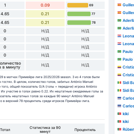
Guillem
1
0.09
69
Guillem
4.65
0.21
77
Aderl
4.65
0.21
78
Aderl
0
Н/Д
Н/Д
Leona
0
Н/Д
Н/Д
Leona
0
Н/Д
Н/Д
Paulo V
0
Н/Д
Н/Д
Paulo V
Количество
Н/Д
Н/Д
в в минуту
Cristia
Cristia
 29 в матчах Примейра-лига 2025/2026 season. 3 из 4 голов были
в гостях. В целом, количество голов, забитых António Manuel
Sidi B
е того, общий показатель G/A (голы + передачи) игрока António
Sidi B
. Их участие в голах равно 0.22. Их нештатные ожидаемые голы за
азатель нештатных голов за каждые 90 минут António Manuel
Carlo
его в верхний 78 процентиль среди игроков Примейра-лига.
Carlo
kiki
kiki
Статистика за 90
Rúbe
Тотал
Процентиль
минут