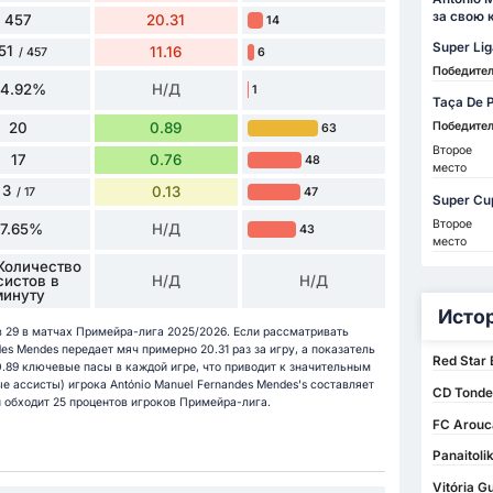
за свою 
457
20.31
14
Super Lig
51
11.16
6
/ 457
Победите
54.92%
Н/Д
1
Taça De P
20
0.89
Победите
63
Второе
17
0.76
48
место
3
0.13
47
/ 17
Super Cu
Второе
17.65%
Н/Д
43
место
Количество
систов в
Н/Д
Н/Д
минуту
Исто
 в 29 в матчах Примейра-лига 2025/2026. Если рассматривать
des Mendes передает мяч примерно 20.31 раз за игру, а показатель
Red Star
.89 ключевые пасы в каждой игре, что приводит к значительным
е ассисты) игрока António Manuel Fernandes Mendes's составляет
CD Tondel
н обходит 25 процентов игроков Примейра-лига.
FC Arouc
Panaitoli
Vitória G