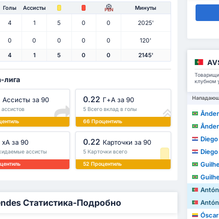
Голы
Ассисты
Минуты
PEN
4
1
5
0
0
2025'
0
0
0
0
0
120'
4
1
5
0
0
2145'
AV
Товарищи
а-лига
клубном 
0.22
Нападаю
Ассисты за 90
Г+A за 90
о ассистов
5 Всего вклад в голы
Ânderso
центиль
66 Процентиль
Ânderso
Diego A
0.22
xA за 90
Карточки за 90
Diego A
жидаемые ассисты
5 Карточки всего
Guilh
центиль
52 Процентиль
Guilh
António M
Mendes Статистика-Подробно
António M
Óscar A