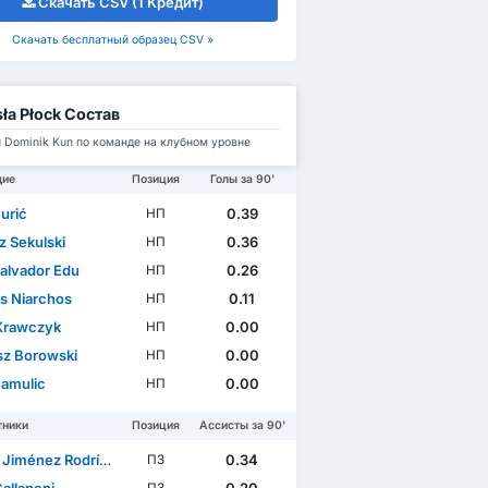
Скачать CSV (1 Кредит)
Скачать бесплатный образец CSV »
ła Płock Состав
 Dominik Kun по команде на клубном уровне
щие
Позиция
Голы за 90'
urić
0.39
НП
z Sekulski
0.36
НП
Salvador Edu
0.26
НП
is Niarchos
0.11
НП
 Krawczyk
0.00
НП
sz Borowski
0.00
НП
Hamulic
0.00
НП
тники
Позиция
Ассисты за 90'
Jiménez Rodríguez
0.34
ПЗ