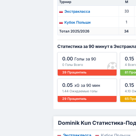
Турнир
М
33
Экстракласса
1
Кубок Польши
Тотал 2025/2026
34
Статистика за 90 минут в Экстракл
0.00
0.15
Голы за 90
0 Голы Всего
4 Всег
39 Процентиль
81 Про
0.05
0.15
xG за 90 мин
1.44 Ожидаемые голы
4.10 О
29 Процентиль
65 Про
Dominik Kun Статистика-По
Экстракласса
Кубок Польши