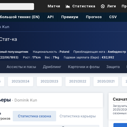
Матчи
Статистика
Лиги
Пр
большой теннис (EN)
API
Премиум
Прогноз
CSV
k Kun
Стат-ка
рный полузащитник
Национальность :
Poland
Преобладающая нога :
Амбидекстр
(22/06/1993)
Рост :
171cm
Вес :
71kg
Годовая зарплата (Евро) :
€82,992
Ассисты и пасы
Дриблинг
Карточки и фолы
Защита
5
2023/2024
2022/2023
2021/2022
2020/2021
Скачат
ьеры
- Dominik Kun
Загрузить
2025/202
сезонных
а
Статистика сезона
Статистика карьеры
Игроков