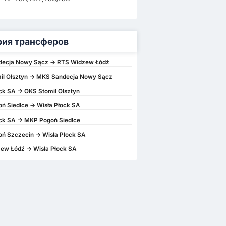
рия трансферов
ecja Nowy Sącz -> RTS Widzew Łódź
il Olsztyn -> MKS Sandecja Nowy Sącz
ck SA -> OKS Stomil Olsztyn
 Siedlce -> Wisła Płock SA
ck SA -> MKP Pogoń Siedlce
ń Szczecin -> Wisła Płock SA
ew Łódź -> Wisła Płock SA