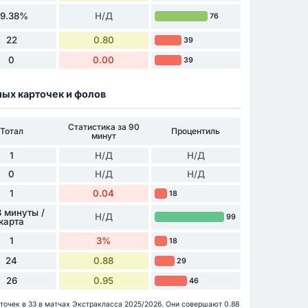
59.38%
Н/Д
76
22
0.80
39
0
0.00
39
ных карточек и фолов
Статистика за 90
Тотал
Процентиль
минут
1
Н/Д
Н/Д
0
Н/Д
Н/Д
1
0.04
18
 минуты /
Н/Д
99
карта
1
3%
18
24
0.88
29
26
0.95
46
рточек в 33 в матчах Экстракласса 2025/2026. Они совершают 0.88