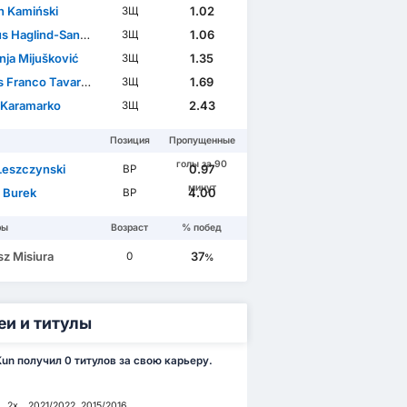
n Kamiński
1.02
ЗЩ
 Haglind-Sangré
1.06
ЗЩ
ja Mijušković
1.35
ЗЩ
Franco Tavares
1.69
ЗЩ
 Karamarko
2.43
ЗЩ
Позиция
Пропущенные
голы за 90
 Leszczynski
0.97
ВР
минут
 Burek
4.00
ВР
ры
Возраст
% побед
sz Misiura
37
0
%
еи и титулы
Kun получил 0 титулов за свою карьеру.
2x
2021/2022, 2015/2016