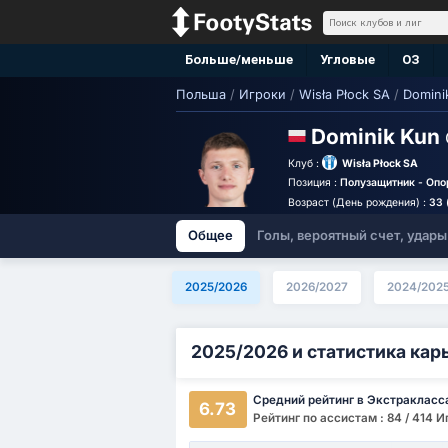
Больше/меньше
Угловые
ОЗ
Польша
/
Игроки
/
Wisła Płock SA
/
Domini
Dominik Kun
Клуб :
Wisła Płock SA
Позиция :
Полузащитник - Опо
Возраст (День рождения) :
33 
Общее
Голы, вероятный счет, удары
2025/2026
2026/2027
2024/202
2025/2026 и статистика кар
Средний рейтинг в Экстракласс
6.73
Рейтинг по ассистам : 84 / 414 