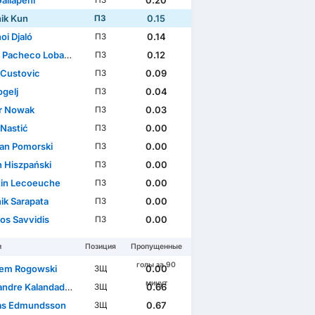
allapeni
0.20
ПЗ
ik Kun
0.15
ПЗ
oi Djaló
0.14
ПЗ
 Pacheco Lobato
0.12
ПЗ
 Custovic
0.09
ПЗ
ogelj
0.04
ПЗ
r Nowak
0.03
ПЗ
 Nastić
0.00
ПЗ
ian Pomorski
0.00
ПЗ
n Hiszpański
0.00
ПЗ
in Lecoeuche
0.00
ПЗ
ik Sarapata
0.00
ПЗ
os Savvidis
0.00
ПЗ
и
Позиция
Пропущенные
голы за 90
em Rogowski
0.00
ЗЩ
минут
ndre Kalandadze
0.66
ЗЩ
as Edmundsson
0.67
ЗЩ