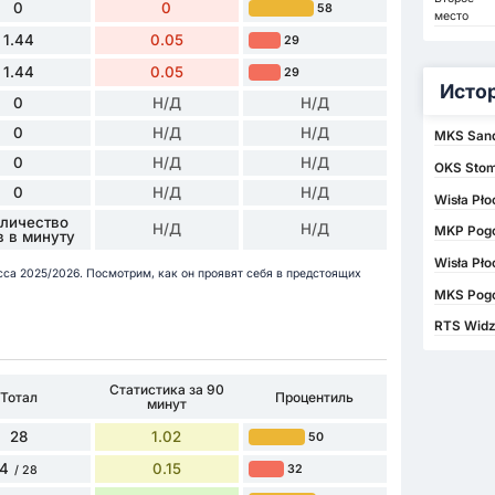
0
0
58
место
1.44
0.05
29
1.44
0.05
29
Исто
0
Н/Д
Н/Д
0
Н/Д
Н/Д
MKS Sand
0
Н/Д
Н/Д
OKS Stom
0
Н/Д
Н/Д
Wisła Pło
оличество
Н/Д
Н/Д
MKP Pogoń
в в минуту
Wisła Pło
асса 2025/2026. Посмотрим, как он проявят себя в предстоящих
MKS Pogo
RTS Widz
Статистика за 90
Тотал
Процентиль
минут
28
1.02
50
4
0.15
32
/ 28