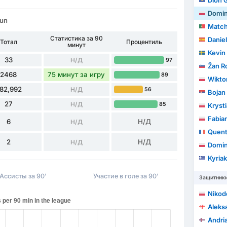
Dion G
Domin
Kun
Match
Статистика за 90
Daniel
Тотал
Процентиль
минут
Kevin
33
Н/Д
97
Žan R
2468
75 минут за игру
89
Wikto
82,992
Н/Д
56
Bojan
27
Н/Д
85
Kryst
Fabia
6
Н/Д
Н/Д
Quent
2
Н/Д
Н/Д
Domin
Kyriak
Ассисты за 90'
Участие в голе за 90'
Защитник
Nikod
Aleksa
Andri