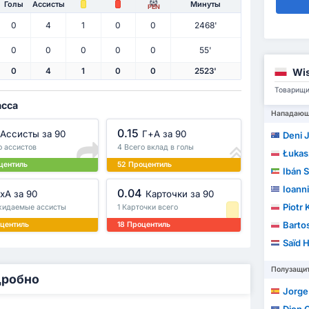
Голы
Ассисты
Минуты
PEN
0
4
1
0
0
2468'
0
0
0
0
0
55'
Wis
0
4
1
0
0
2523'
Товарищи
асса
Нападаю
0.15
Ассисты за 90
Г+A за 90
Deni J
о ассистов
4 Всего вклад в голы
Łukas
центиль
52 Процентиль
Ibán 
Ioann
0.04
xA за 90
Карточки за 90
Piotr
жидаемые ассисты
1 Карточки всего
Barto
центиль
18 Процентиль
Saïd 
Полузащи
дробно
Jorge 