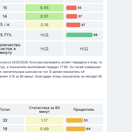
15
0.55
35
14
0.51
37
5
0.18
47
/ 14
35.71%
Н/Д
88
Количество
систов в
Н/Д
Н/Д
минуту
класса 2025/2026. Если рассматривать аспект передачи в игре, то
игру, а показатель выполнения передач 77.84. Он также совершает
 к значительным шансам на гол. В целом показатель xA
ляет 0.15 за 90 минут. Благодаря этому показателю он обходит 65
Статистика за 90
Тотал
Процентиль
минут
32
1.17
55
19
0.69
64