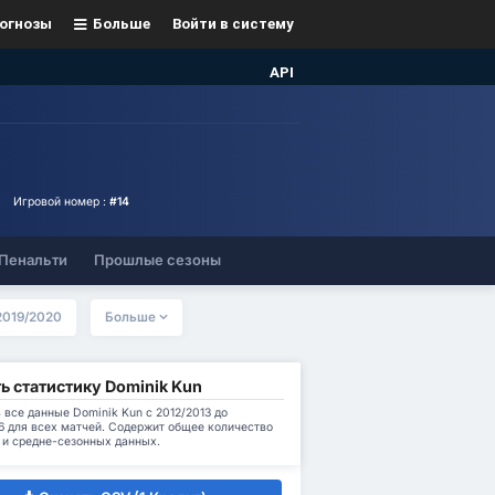
огнозы
Больше
Войти в систему
API
Игровой номер :
#14
Пенальти
Прошлые сезоны
2019/2020
Больше
ь статистику Dominik Kun
 все данные Dominik Kun с 2012/2013 до
6 для всех матчей. Содержит общее количество
 и средне-сезонных данных.