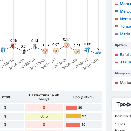
Marci
Marcus
Neman
Tomas 
Marin
Вратари
Rafal
Jakub
Менедже
Mariu
Статистика за 90
Тотал
Процентиль
минут
Троф
0
0
39
4
0.15
Dominik 
52
0
0
1. Liga
49
Второе