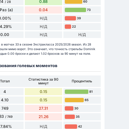
24
0.88
60
/ 28
 Раз (а)
0.04
73
0.00%
Н/Д
39
14.29%
Н/Д
22
0.00
Н/Д
Н/Д
 в матчах 33 в сезоне Экстракласса 2025/2026 season. Из 28
ошли мимо ворот. Это означает, что точность стрельбы Dominik
ждые 0.00 броски и делают 1.02 бросков за 90 минут на поле.
разования голевых моментов
Статистика за 90
Тотал
Процентиль
минут
4
0.15
81
4.10
0.15
65
749
27.31
30
83
21.26
35
/ 749
77.84%
Н/Д
42