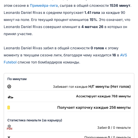
этом сезоне в
Примейра-лига
, сыграв в общей сложности
1536 минут
.
Leonardo Daniel Rivas в среднем пропускает
1.41 гола
за каждые 90
минут на поле. Его текущий процент клиншитов
15%
. Это означает, что
Leonardo Daniel Rivas совершил клиншит в
4 матчах 26
в которых он
принял участие.
Leonardo Daniel Rivas забил в общей сложности
0 голов
к этому
моменту в текущем сезоне лиги, благодаря чему находится
16
в
AVS
Futebol
списке топ бомбардиров команды.
По минутам
Н/Г минуты (Нет голов)
Забивает гол каждые
Ассистирует каждые 768 минуты
Получает карточку каждые 256 минуты
Статистика пенальти (за карьеру)
Забил
0
/ 0 пенальти
PEN
Пропущенные
0
/ 0 пенальти