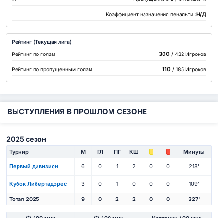
Коэффициент назначения пенальти :
Н/Д
Рейтинг (Текущая лига)
300
Рейтинг по голам
/ 422 Игроков
110
Рейтинг по пропущенным голам
/ 185 Игроков
ВЫСТУПЛЕНИЯ В ПРОШЛОМ СЕЗОНЕ
2025 сезон
Турнир
М
ГЛ
ПГ
КШ
Минуты
Первый дивизион
6
0
1
2
0
0
218'
Кубок Либертадорес
3
0
1
0
0
0
109'
Тотал 2025
9
0
2
2
0
0
327'