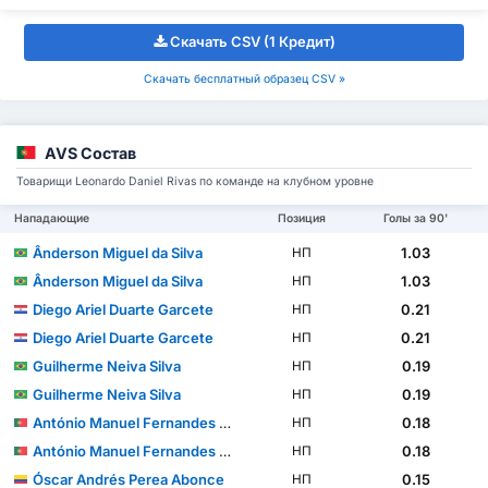
Скачать CSV (1 Кредит)
Скачать бесплатный образец CSV »
AVS Состав
Товарищи Leonardo Daniel Rivas по команде на клубном уровне
Нападающие
Позиция
Голы за 90'
Ânderson Miguel da Silva
1.03
НП
Ânderson Miguel da Silva
1.03
НП
Diego Ariel Duarte Garcete
0.21
НП
Diego Ariel Duarte Garcete
0.21
НП
Guilherme Neiva Silva
0.19
НП
Guilherme Neiva Silva
0.19
НП
António Manuel Fernandes Mendes
0.18
НП
António Manuel Fernandes Mendes
0.18
НП
Óscar Andrés Perea Abonce
0.15
НП