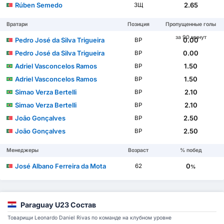
Rúben Semedo
2.65
ЗЩ
Вратари
Позиция
Пропущенные голы
за 90 минут
Pedro José da Silva Trigueira
0.00
ВР
Pedro José da Silva Trigueira
0.00
ВР
Adriel Vasconcelos Ramos
1.50
ВР
Adriel Vasconcelos Ramos
1.50
ВР
Simao Verza Bertelli
2.10
ВР
Simao Verza Bertelli
2.10
ВР
João Gonçalves
2.50
ВР
João Gonçalves
2.50
ВР
Менеджеры
Возраст
% побед
José Albano Ferreira da Mota
0
62
%
Paraguay U23 Состав
Товарищи Leonardo Daniel Rivas по команде на клубном уровне