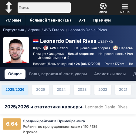
ЛИГИ
МЕНЮ
Угловые
большой теннис (EN)
API
Премиум
Португалия
/
Игроки
/
AVS Futebol
/
Leonardo Daniel Rivas
Прогноз
Leonardo Daniel Rivas
Стат-ка
Клуб :
AVS Futebol
Национальная сборная :
Парагвай
Позиция :
Защитник - Левый защитник
Национальность :
Para
Игровой номер :
#12
Возраст (День рождения) :
24 (06/12/2001)
Рост :
177cm
Вес 
Общее
Голы, вероятный счет, удары
Ассисты и пасы
Д
2025/2026
2025
2024
2023
2022
2021
2025/2026 и статистика карьеры
- Leonardo Daniel Rivas
Средний рейтинг в Примейра-лига
6.64
Рейтинг по пропущенным голам : 110 / 185
Игроков