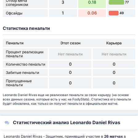
Отбор мяча
3
0.18
77
соперником
1
0.06
Офсайды
49
Статистика пенальти
Пенальти
Этот сезон
Карьера
Процент реализации
Нет пенальти
Нет пенальти
пенальти
0
0
Количество пенальти
0
0
Забитые пенальти
Пропущенные
0
0
пенальти
Leonardo Daniel Rivas еще не реализовал пенальти за свою карьеру (на основе
всех данных сезона, которые есть у нас на FootyStats). Статистика его пенальти
будет обновлена, как только он получит пенальти в официальном матче.
Статистический анализ Leonardo Daniel Rivas
Leonardo Daniel Rivas - Защитник, принявший участие в
26 матчах
в