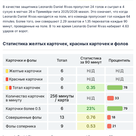
В качестве защитника Leonardo Daniel Rivas пропустил 24 голов и сыграл в 4
сухую в матчах 26 в Примейра-лига 2025/2026 season. Это означает, что когда
Leonardo Daniel Rivas находится на поле, его команда пропускает гол каждые 64
minutes. Более того, они совершают 2.29 захватов и 1.35 перехватов каждые 90
минут, проведенные на поле. В то же время Leonardo Daniel Rivas набирает 4.63
ударов от ворот.
Статистика желтых карточек, красных карточек и фолов
Статистика
Карточки и фолы
Тотал
Процентиль
за 90 минут
6
Н/Д
Н/Д
Желтые карточки
0
Н/Д
Н/Д
Красные карточки
6
0.35
Тотал карточек
78
256 минуты
Количество карточек
Н/Д
33
/ карта
в минуту
6
23%
Карточки более 0.5
79
13
0.76
Совершенные фолы
18
9
0.53
Фолы соперника
21