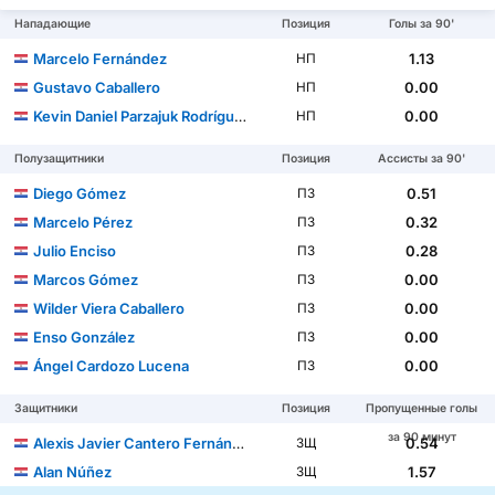
Нападающие
Позиция
Голы за 90'
Marcelo Fernández
1.13
НП
Gustavo Caballero
0.00
НП
Kevin Daniel Parzajuk Rodríguez
0.00
НП
Полузащитники
Позиция
Ассисты за 90'
Diego Gómez
0.51
ПЗ
Marcelo Pérez
0.32
ПЗ
Julio Enciso
0.28
ПЗ
Marcos Gómez
0.00
ПЗ
Wilder Viera Caballero
0.00
ПЗ
Enso González
0.00
ПЗ
Ángel Cardozo Lucena
0.00
ПЗ
Защитники
Позиция
Пропущенные голы
за 90 минут
Alexis Javier Cantero Fernández
0.54
ЗЩ
Alan Núñez
1.57
ЗЩ