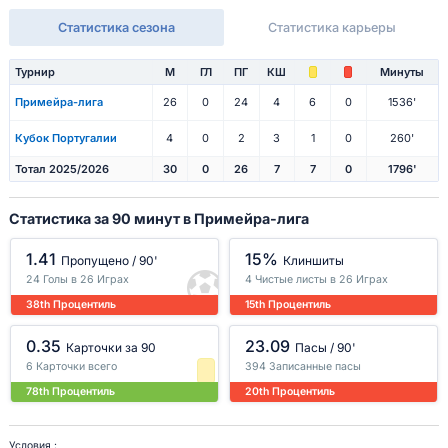
Статистика сезона
Статистика карьеры
Турнир
М
ГЛ
ПГ
КШ
Минуты
Примейра-лига
26
0
24
4
6
0
1536'
Кубок Португалии
4
0
2
3
1
0
260'
Тотал 2025/2026
30
0
26
7
7
0
1796'
Статистика за 90 минут в Примейра-лига
1.41
15%
Пропущено / 90'
Клиншиты
24 Голы в 26 Играх
4 Чистые листы в 26 Играх
38th Процентиль
15th Процентиль
0.35
23.09
Карточки за 90
Пасы / 90'
6 Карточки всего
394 Записанные пасы
78th Процентиль
20th Процентиль
Условия :