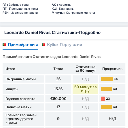
ГЛ
: Забитые голы
АС
: Ассисты
ПГ
: Пропущенные голы
КШ
: Клиншиты
PEN
: Забитые пенальти
Минуты
: Сыгранные минуты
Leonardo Daniel Rivas Статистика-Подробно
Примейра-лига
Кубок Португалии
Примейра-лига Статистика для Leonardo Daniel Rivas
Статистика
Итого
Тотал
Процентиль
за 90 минут
26
Сыгранные матчи
Н/Д
64
59 минут за
1536
минуты
60
игру
€60,000
Годовая зарплата
Н/Д
23
17
Начатые матчи
Н/Д
60
Количество замен
9
Н/Д
игроком другого
Н/Д
игрока