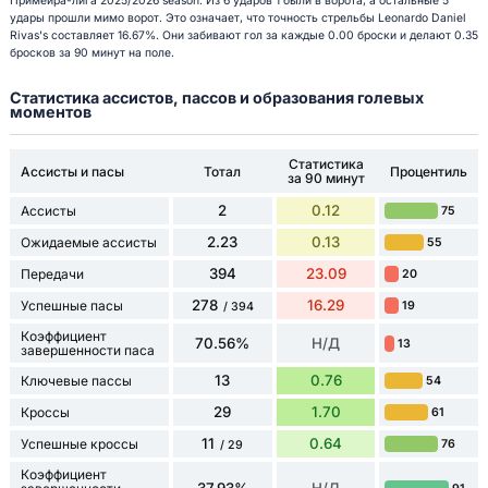
Примейра-лига 2025/2026 season. Из 6 ударов 1 были в ворота, а остальные 5
удары прошли мимо ворот. Это означает, что точность стрельбы Leonardo Daniel
Rivas's составляет 16.67%. Они забивают гол за каждые 0.00 броски и делают 0.35
бросков за 90 минут на поле.
Статистика ассистов, пассов и образования голевых
моментов
Статистика
Ассисты и пасы
Тотал
Процентиль
за 90 минут
2
0.12
Ассисты
75
2.23
0.13
Ожидаемые ассисты
55
394
23.09
Передачи
20
278
16.29
Успешные пасы
19
/ 394
Коэффициент
70.56%
Н/Д
13
завершенности паса
13
0.76
Ключевые пассы
54
29
1.70
Кроссы
61
11
0.64
Успешные кроссы
76
/ 29
Коэффициент