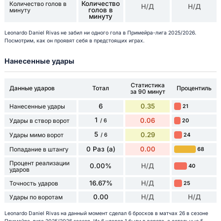
Количество
Количество голов в
Н/Д
Н/Д
голов в
минуту
минуту
Leonardo Daniel Rivas не забил ни одного гола в Примейра-лига 2025/2026.
Посмотрим, как он проявят себя в предстоящих играх.
Нанесенные удары
Статистика
Данные ударов
Тотал
Процентиль
за 90 минут
6
0.35
Нанесенные удары
21
1
0.06
Удары в створ ворот
20
/ 6
5
0.29
Удары мимо ворот
24
/ 6
0 Раз (а)
0.00
Попадание в штангу
68
Процент реализации
0.00%
Н/Д
40
ударов
16.67%
Н/Д
Точность ударов
25
0.00
Н/Д
Н/Д
Удары по воротам
Leonardo Daniel Rivas на данный момент сделал 6 бросков в матчах 26 в сезоне