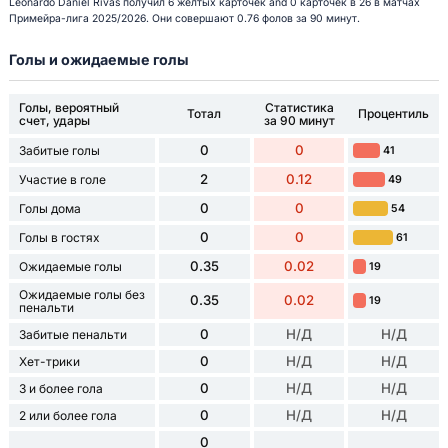
Leonardo Daniel Rivas получил 6 желтых карточек and 0 карточек в 26 в матчах
Примейра-лига 2025/2026. Они совершают 0.76 фолов за 90 минут.
Голы и ожидаемые голы
Голы, вероятный
Статистика
Тотал
Процентиль
счет, удары
за 90 минут
0
0
Забитые голы
41
2
0.12
Участие в голе
49
0
0
Голы дома
54
0
0
Голы в гостях
61
0.35
0.02
Ожидаемые голы
19
Ожидаемые голы без
0.35
0.02
19
пенальти
0
Н/Д
Н/Д
Забитые пенальти
0
Н/Д
Н/Д
Хет-трики
0
Н/Д
Н/Д
3 и более гола
0
Н/Д
Н/Д
2 или более гола
0