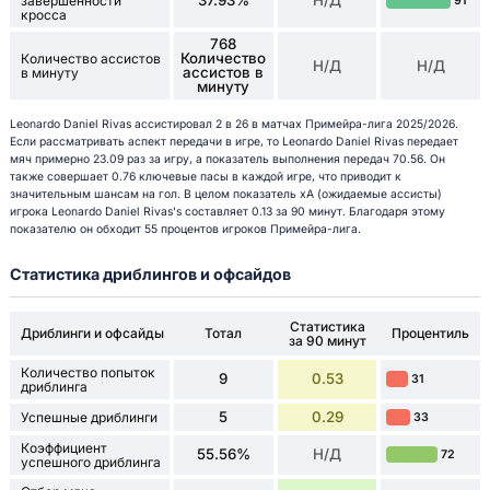
37.93%
Н/Д
завершенности
91
кросса
768
Количество
Количество ассистов
Н/Д
Н/Д
ассистов в
в минуту
минуту
Leonardo Daniel Rivas ассистировал 2 в 26 в матчах Примейра-лига 2025/2026.
Если рассматривать аспект передачи в игре, то Leonardo Daniel Rivas передает
мяч примерно 23.09 раз за игру, а показатель выполнения передач 70.56. Он
также совершает 0.76 ключевые пасы в каждой игре, что приводит к
значительным шансам на гол. В целом показатель xA (ожидаемые ассисты)
игрока Leonardo Daniel Rivas's составляет 0.13 за 90 минут. Благодаря этому
показателю он обходит 55 процентов игроков Примейра-лига.
Статистика дриблингов и офсайдов
Статистика
Дриблинги и офсайды
Тотал
Процентиль
за 90 минут
Количество попыток
9
0.53
31
дриблинга
5
0.29
Успешные дриблинги
33
Коэффициент
55.56%
Н/Д
72
успешного дриблинга