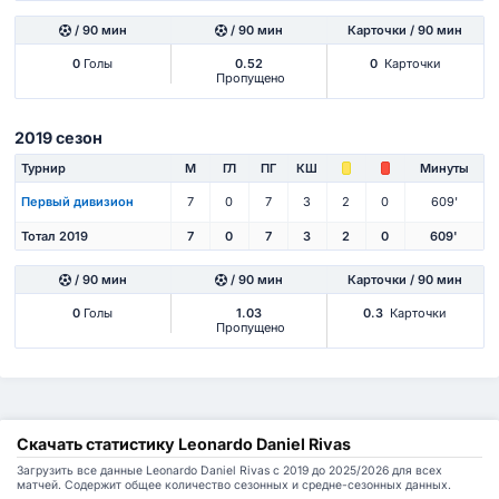
/ 90 мин
/ 90 мин
Карточки / 90 мин
0
Голы
0.52
0
Карточки
Пропущено
2019 сезон
Турнир
М
ГЛ
ПГ
КШ
Минуты
Первый дивизион
7
0
7
3
2
0
609'
Тотал 2019
7
0
7
3
2
0
609'
/ 90 мин
/ 90 мин
Карточки / 90 мин
0
Голы
1.03
0.3
Карточки
Пропущено
Скачать статистику Leonardo Daniel Rivas
Загрузить все данные Leonardo Daniel Rivas с 2019 до 2025/2026 для всех
матчей. Содержит общее количество сезонных и средне-сезонных данных.