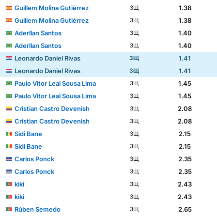
Guillem Molina Gutiérrez
1.38
ЗЩ
Guillem Molina Gutiérrez
1.38
ЗЩ
Aderllan Santos
1.40
ЗЩ
Aderllan Santos
1.40
ЗЩ
Leonardo Daniel Rivas
1.41
ЗЩ
Leonardo Daniel Rivas
1.41
ЗЩ
Paulo Vitor Leal Sousa Lima
1.45
ЗЩ
Paulo Vitor Leal Sousa Lima
1.45
ЗЩ
Cristian Castro Devenish
2.08
ЗЩ
Cristian Castro Devenish
2.08
ЗЩ
Sidi Bane
2.15
ЗЩ
Sidi Bane
2.15
ЗЩ
Carlos Ponck
2.35
ЗЩ
Carlos Ponck
2.35
ЗЩ
kiki
2.43
ЗЩ
kiki
2.43
ЗЩ
Rúben Semedo
2.65
ЗЩ