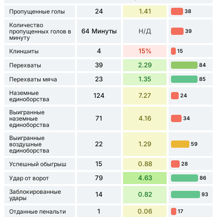
24
1.41
Пропущенные голы
38
Количество
64 Минуты
Н/Д
пропущенных голов в
39
минуту
4
15%
Клиншиты
15
39
2.29
Перехваты
84
23
1.35
Перехваты мяча
85
Наземные
124
7.27
24
единоборства
Выигранные
71
4.16
наземные
34
единоборства
Выигранные
22
1.29
воздушные
59
единоборства
15
0.88
Успешный обыгрыш
28
79
4.63
Удар от ворот
86
Заблокированные
14
0.82
93
удары
1
0.06
Отданные пенальти
17