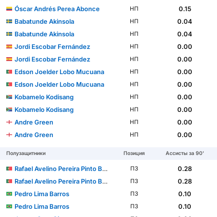
Óscar Andrés Perea Abonce
0.15
НП
Babatunde Akinsola
0.04
НП
Babatunde Akinsola
0.04
НП
Jordi Escobar Fernández
0.00
НП
Jordi Escobar Fernández
0.00
НП
Edson Joelder Lobo Mucuana
0.00
НП
Edson Joelder Lobo Mucuana
0.00
НП
Kobamelo Kodisang
0.00
НП
Kobamelo Kodisang
0.00
НП
Andre Green
0.00
НП
Andre Green
0.00
НП
Полузащитники
Позиция
Ассисты за 90'
Rafael Avelino Pereira Pinto Barbosa
0.28
ПЗ
Rafael Avelino Pereira Pinto Barbosa
0.28
ПЗ
Pedro Lima Barros
0.10
ПЗ
Pedro Lima Barros
0.10
ПЗ