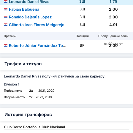
Leonardo Daniel Rivas
1.79
ЗЩ
Fabián Balbuena
2.00
ЗЩ
Ronaldo Dejesús López
2.00
ЗЩ
Gilberto Ivan Flores Melgarejo
4.91
ЗЩ
Вратари
Позиция
Пропущенные голы
за 90 минут
Roberto Júnior Fernández Torres
2.00
ВР
Трофеи и титулы
Leonardo Daniel Rivas получил 2 титулов за свою карьеру.
Division 1
Победитель
2x
2021, 2020
Второе место
2x
2022, 2019
История трансферов
Club Cerro Porteño -> Club Nacional