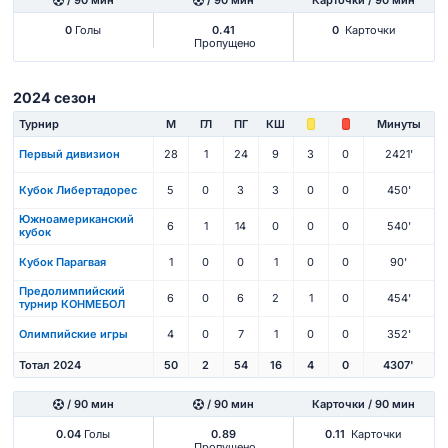
/ 90 мин
/ 90 мин
Карточки / 90 мин
0
Голы
0.41
0
Карточки
Пропущено
2024 сезон
Турнир
М
ГЛ
ПГ
КШ
Минуты
Первый дивизион
28
1
24
9
3
0
2421'
Кубок Либертадорес
5
0
3
3
0
0
450'
Южноамериканский
6
1
14
0
0
0
540'
кубок
Кубок Парагвая
1
0
0
1
0
0
90'
Предолимпийский
6
0
6
2
1
0
454'
турнир КОНМЕБОЛ
Олимпийские игры
4
0
7
1
0
0
352'
Тотал 2024
50
2
54
16
4
0
4307'
/ 90 мин
/ 90 мин
Карточки / 90 мин
0.04
Голы
0.89
0.11
Карточки
Пропущено