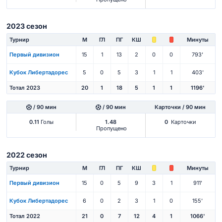
2023 сезон
Турнир
М
ГЛ
ПГ
КШ
Минуты
Первый дивизион
15
1
13
2
0
0
793'
Кубок Либертадорес
5
0
5
3
1
1
403'
Тотал 2023
20
1
18
5
1
1
1196'
/ 90 мин
/ 90 мин
Карточки / 90 мин
0.11
Голы
1.48
0
Карточки
Пропущено
2022 сезон
Турнир
М
ГЛ
ПГ
КШ
Минуты
Первый дивизион
15
0
5
9
3
1
911'
Кубок Либертадорес
6
0
2
3
1
0
155'
Тотал 2022
21
0
7
12
4
1
1066'