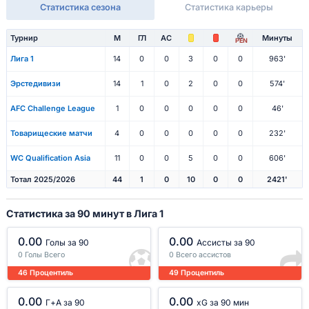
Статистика сезона
Статистика карьеры
Турнир
М
ГЛ
АС
Минуты
PEN
Лига 1
14
0
0
3
0
0
963'
Эрстедивизи
14
1
0
2
0
0
574'
AFC Challenge League
1
0
0
0
0
0
46'
Товарищеские матчи
4
0
0
0
0
0
232'
WC Qualification Asia
11
0
0
5
0
0
606'
Тотал 2025/2026
44
1
0
10
0
0
2421'
Статистика за 90 минут в Лига 1
0.00
0.00
Голы за 90
Ассисты за 90
0 Голы Всего
0 Всего ассистов
46 Процентиль
49 Процентиль
0.00
0.00
Г+A за 90
xG за 90 мин