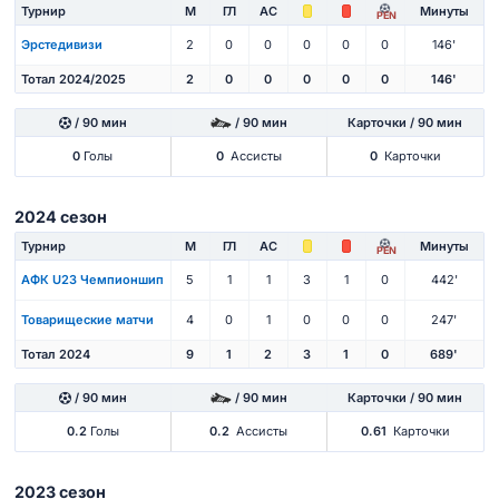
Турнир
М
ГЛ
АС
Минуты
PEN
Эрстедивизи
2
0
0
0
0
0
146'
Тотал 2024/2025
2
0
0
0
0
0
146'
/ 90 мин
/ 90 мин
Карточки / 90 мин
0
Голы
0
Ассисты
0
Карточки
2024 сезон
Турнир
М
ГЛ
АС
Минуты
PEN
АФК U23 Чемпионшип
5
1
1
3
1
0
442'
Товарищеские матчи
4
0
1
0
0
0
247'
Тотал 2024
9
1
2
3
1
0
689'
/ 90 мин
/ 90 мин
Карточки / 90 мин
0.2
Голы
0.2
Ассисты
0.61
Карточки
2023 сезон