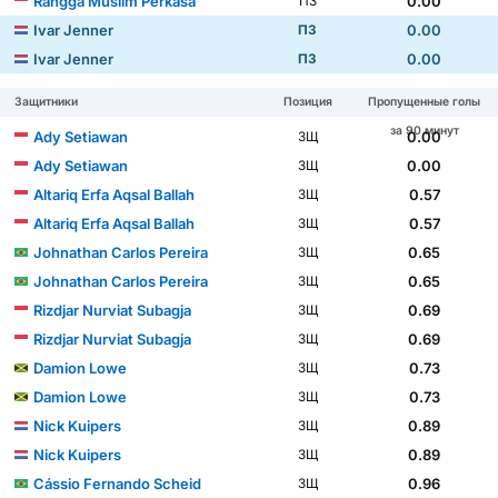
Rangga Muslim Perkasa
0.00
ПЗ
Ivar Jenner
0.00
ПЗ
Ivar Jenner
0.00
ПЗ
Защитники
Позиция
Пропущенные голы
за 90 минут
Ady Setiawan
0.00
ЗЩ
Ady Setiawan
0.00
ЗЩ
Altariq Erfa Aqsal Ballah
0.57
ЗЩ
Altariq Erfa Aqsal Ballah
0.57
ЗЩ
Johnathan Carlos Pereira
0.65
ЗЩ
Johnathan Carlos Pereira
0.65
ЗЩ
Rizdjar Nurviat Subagja
0.69
ЗЩ
Rizdjar Nurviat Subagja
0.69
ЗЩ
Damion Lowe
0.73
ЗЩ
Damion Lowe
0.73
ЗЩ
Nick Kuipers
0.89
ЗЩ
Nick Kuipers
0.89
ЗЩ
Cássio Fernando Scheid
0.96
ЗЩ