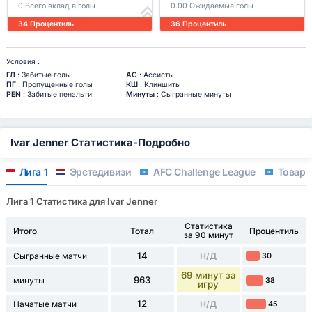
0 Всего вклад в голы
0.00 Ожидаемые голы
34 Процентиль
36 Процентиль
Условия :
ГЛ
: Забитые голы
АС
: Ассисты
ПГ
: Пропущенные голы
КШ
: Клиншиты
PEN
: Забитые пенальти
Минуты
: Сыгранные минуты
Ivar Jenner Статистика-Подробно
Лига 1
Эрстедивизи
AFC Challenge League
Товари
Лига 1 Статистика для Ivar Jenner
Статистика
Итого
Тотал
Процентиль
за 90 минут
14
Сыгранные матчи
Н/Д
30
69 минут за
963
минуты
38
игру
12
Начатые матчи
Н/Д
45