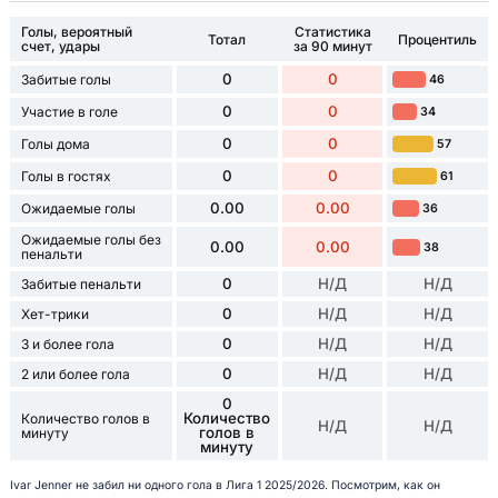
Голы, вероятный
Статистика
Тотал
Процентиль
счет, удары
за 90 минут
0
0
Забитые голы
46
0
0
Участие в голе
34
0
0
Голы дома
57
0
0
Голы в гостях
61
0.00
0.00
Ожидаемые голы
36
Ожидаемые голы без
0.00
0.00
38
пенальти
0
Н/Д
Н/Д
Забитые пенальти
0
Н/Д
Н/Д
Хет-трики
0
Н/Д
Н/Д
3 и более гола
0
Н/Д
Н/Д
2 или более гола
0
Количество
Количество голов в
Н/Д
Н/Д
голов в
минуту
минуту
Ivar Jenner не забил ни одного гола в Лига 1 2025/2026. Посмотрим, как он