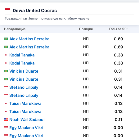
Dewa United Состав
Товарищи Ivar Jenner по команде на клубном уровне
Нападающие
Позиция
Голы за 90'
Alex Martins Ferreira
0.69
НП
Alex Martins Ferreira
0.69
НП
Kodai Tanaka
0.38
НП
Kodai Tanaka
0.38
НП
Vinicius Duarte
0.31
НП
Vinicius Duarte
0.31
НП
Stefano Lilipaly
0.14
НП
Stefano Lilipaly
0.14
НП
Taisei Marukawa
0.13
НП
Taisei Marukawa
0.13
НП
Noah Wail Sadaoui
0.11
НП
Egy Maulana Vikri
0.00
НП
Egy Maulana Vikri
0.00
НП