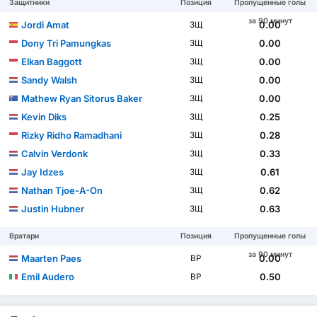
Защитники
Позиция
Пропущенные голы
за 90 минут
Jordi Amat
0.00
ЗЩ
Dony Tri Pamungkas
0.00
ЗЩ
Elkan Baggott
0.00
ЗЩ
Sandy Walsh
0.00
ЗЩ
Mathew Ryan Sitorus Baker
0.00
ЗЩ
Kevin Diks
0.25
ЗЩ
Rizky Ridho Ramadhani
0.28
ЗЩ
Calvin Verdonk
0.33
ЗЩ
Jay Idzes
0.61
ЗЩ
Nathan Tjoe-A-On
0.62
ЗЩ
Justin Hubner
0.63
ЗЩ
Вратари
Позиция
Пропущенные голы
за 90 минут
Maarten Paes
0.00
ВР
Emil Audero
0.50
ВР