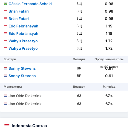
Cássio Fernando Scheid
0.96
ЗЩ
Brian Fatari
0.98
ЗЩ
Brian Fatari
0.98
ЗЩ
Edo Febriansyah
1.15
ЗЩ
Edo Febriansyah
1.15
ЗЩ
Wahyu Prasetyo
1.72
ЗЩ
Wahyu Prasetyo
1.72
ЗЩ
Вратари
Позиция
Пропущенные голы
за 90 минут
Sonny Stevens
0.91
ВР
Sonny Stevens
0.91
ВР
Менеджеры
Возраст
% побед
Jan Olde Riekerink
67
63
%
Jan Olde Riekerink
67
63
%
Indonesia Состав