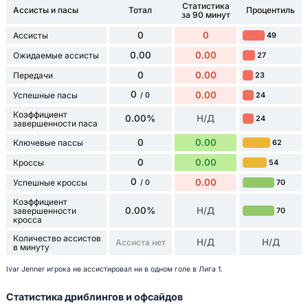
Статистика
Ассисты и пасы
Тотал
Процентиль
за 90 минут
0
0
Ассисты
49
0.00
0.00
Ожидаемые ассисты
27
0
0.00
Передачи
23
0
0.00
Успешные пасы
24
/ 0
Коэффициент
0.00%
Н/Д
24
завершенности паса
0
0.00
Ключевые пассы
62
0
0.00
Кроссы
54
0
0.00
Успешные кроссы
70
/ 0
Коэффициент
0.00%
Н/Д
завершенности
70
кросса
Количество ассистов
Н/Д
Н/Д
Ассиста нет
в минуту
Ivar Jenner игрока не ассистировал ни в одном голе в Лига 1.
Статистика дриблингов и офсайдов