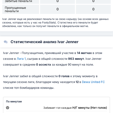
0
0
Забитые пенальти
Пропущенные
0
0
пенальти
Ivar Jenner еще не реализовал пенальти за свою карьеру (на основе всех данных
сезона, которые есть у нас на FootyStats). Статистика его пенальти будет
обновлена, как только он получит пенальти в официальном матче.
Статистический анализ Ivar Jenner
Ivar Jenner - Полузащитник, принявший участие в
14 матчах
в этом
сезоне в
Лига 1
, сыграв в общей сложности
963 минут
. Ivar Jenner
совершает в среднем
0 ассиста
за каждые 90 минут на поле.
Ivar Jenner забил в общей сложности
0 голов
к этому моменту в
текущем сезоне лиги, благодаря чему находится
12
в
Dewa United FC
списке топ бомбардиров команды.
По минутам
Н/Г минуты (Нет голов)
Забивает гол каждые