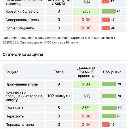
Н/Д
42
/ карта
в минуту
3
21%
Карточки более 0.5
76
0
0.00
Совершенные фолы
43
0
0.00
Фолы соперника
46
Ivar Jenner получил 3 желтых карточек and 0 карточек в 14 в матчах Лига 1
2025/2026. Они совершают 0.00 фолов за 90 минут.
Статистика защиты
Данные за
Защита
Тотал
90 мин/
Процентиль
проценты
9
0.84
Пропущенные голы
78
Количество
107 Минуты
Н/Д
пропущенных голов в
78
минуту
5
36%
Клиншиты
80
0
0.00
Перехваты
75
0
0.00
Перехваты мяча
43