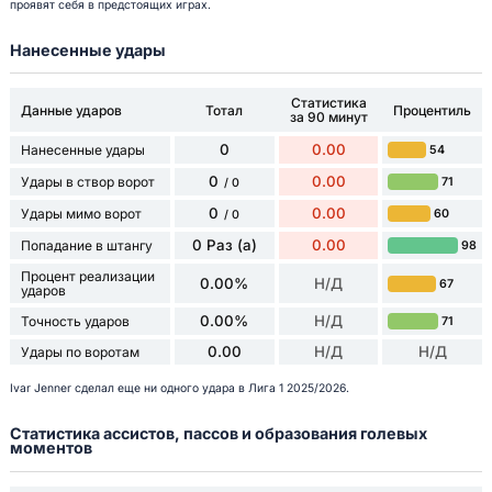
проявят себя в предстоящих играх.
Нанесенные удары
Статистика
Данные ударов
Тотал
Процентиль
за 90 минут
0
0.00
Нанесенные удары
54
0
0.00
Удары в створ ворот
71
/ 0
0
0.00
Удары мимо ворот
60
/ 0
0 Раз (а)
0.00
Попадание в штангу
98
Процент реализации
0.00%
Н/Д
67
ударов
0.00%
Н/Д
Точность ударов
71
0.00
Н/Д
Н/Д
Удары по воротам
Ivar Jenner сделал еще ни одного удара в Лига 1 2025/2026.
Статистика ассистов, пассов и образования голевых
моментов