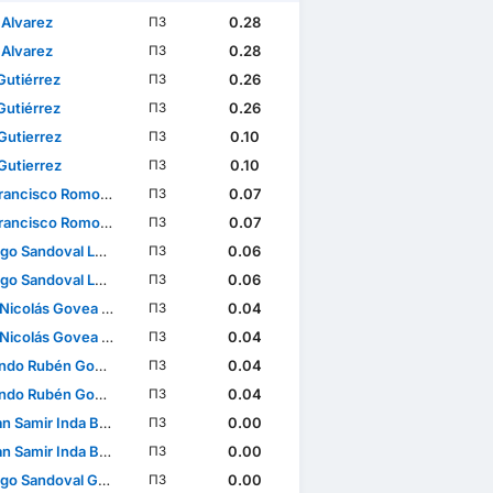
 Alvarez
0.28
ПЗ
 Alvarez
0.28
ПЗ
Gutiérrez
0.26
ПЗ
Gutiérrez
0.26
ПЗ
Gutierrez
0.10
ПЗ
Gutierrez
0.10
ПЗ
ancisco Romo Barrón
0.07
ПЗ
ancisco Romo Barrón
0.07
ПЗ
o Sandoval Loboa
0.06
ПЗ
o Sandoval Loboa
0.06
ПЗ
colás Govea García
0.04
ПЗ
colás Govea García
0.04
ПЗ
Rubén González Pineda
0.04
ПЗ
Rubén González Pineda
0.04
ПЗ
 Samir Inda Becerra
0.00
ПЗ
 Samir Inda Becerra
0.00
ПЗ
o Sandoval González
0.00
ПЗ