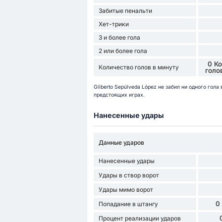
Забитые пенальти
Хет-трики
3 и более гола
2 или более гола
0 К
Количество голов в минуту
голо
Gilberto Sepúlveda López не забил ни одного гола
предстоящих играх.
Нанесенные удары
Данные ударов
Нанесенные удары
Удары в створ ворот
Удары мимо ворот
0
Попадание в штангу
Процент реализации ударов