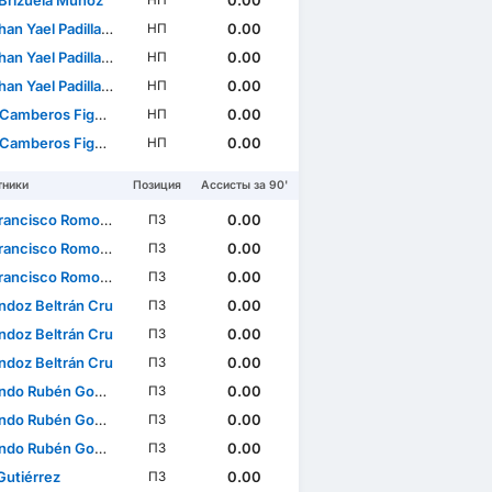
 Brizuela Muñoz
0.00
НП
 Yael Padilla Sandoval
0.00
НП
 Yael Padilla Sandoval
0.00
НП
 Yael Padilla Sandoval
0.00
НП
amberos Figueroa
0.00
НП
amberos Figueroa
0.00
НП
тники
Позиция
Ассисты за 90'
ancisco Romo Barrón
0.00
ПЗ
ancisco Romo Barrón
0.00
ПЗ
ancisco Romo Barrón
0.00
ПЗ
ndoz Beltrán Cru
0.00
ПЗ
ndoz Beltrán Cru
0.00
ПЗ
ndoz Beltrán Cru
0.00
ПЗ
Rubén González Pineda
0.00
ПЗ
Rubén González Pineda
0.00
ПЗ
Rubén González Pineda
0.00
ПЗ
Gutiérrez
0.00
ПЗ