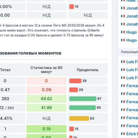
Isaác
0.00%
Н/Д
15
Jonathan
0.00
Н/Д
Н/Д
Jonathan
Jonathan
л 4 бросков в матчах 12 в сезоне Лига МХ 2025/2026 season. Из 4
шли мимо ворот. Это означает, что точность стрельбы Gilberto
Hugo C
ют гол за каждые 0.00 броски и делают 0.75 бросков за 90 минут
Hugo C
Полузащи
разования голевых моментов
Luis Fr
Статистика за 90
Luis Fr
Тотал
Процентиль
минут
Luis Fr
0
0
39
Ferna
0.47
0.09
28
Ferna
263
49.62
87
Ferna
22
41.89
85
/ 263
Fernando 
Fernando 
84.41%
Н/Д
63
Fernando 
1
0.19
15
Erick 
0
0.00
10