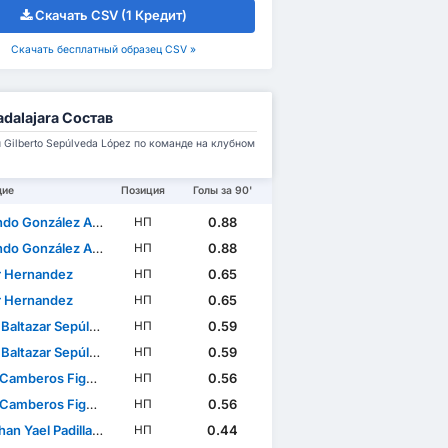
Скачать CSV (1 Кредит)
Скачать бесплатный образец CSV »
dalajara Состав
Gilberto Sepúlveda López по команде на клубном
щие
Позиция
Голы за 90'
o González Alba
0.88
НП
o González Alba
0.88
НП
r Hernandez
0.65
НП
r Hernandez
0.65
НП
tazar Sepúlveda Sánchez
0.59
НП
tazar Sepúlveda Sánchez
0.59
НП
amberos Figueroa
0.56
НП
amberos Figueroa
0.56
НП
 Yael Padilla Sandoval
0.44
НП