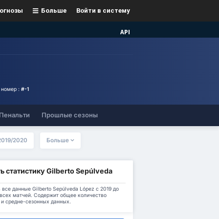
огнозы
Больше
Войти в систему
API
 номер :
#-1
Пенальти
Прошлые сезоны
2019/2020
Больше
ь статистику Gilberto Sepúlveda
 все данные Gilberto Sepúlveda López с 2019 до
 всех матчей. Содержит общее количество
 и средне-сезонных данных.