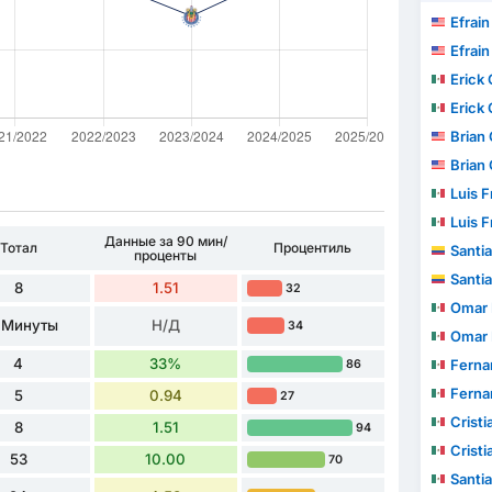
Efrain
Efrain
Erick 
Erick 
Brian 
Brian 
Luis Fr
Luis Fr
Данные за 90 мин/
Тотал
Процентиль
Santiag
проценты
Santiag
8
1.51
32
Omar Ni
 Минуты
Н/Д
34
Omar Ni
4
33%
Fernando 
86
Fernando 
5
0.94
27
Cristian
8
1.51
94
Cristian
53
10.00
70
Santiag