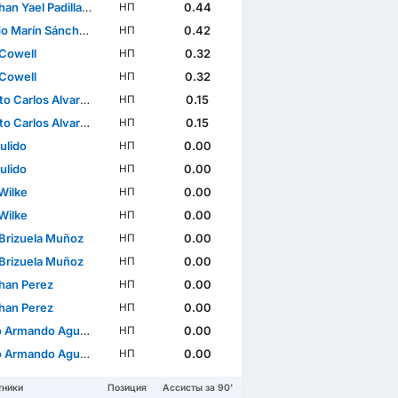
 Yael Padilla Sandoval
0.44
НП
o Marín Sánchez
0.42
НП
Cowell
0.32
НП
Cowell
0.32
НП
arlos Alvarado Hernández
0.15
НП
arlos Alvarado Hernández
0.15
НП
ulido
0.00
НП
ulido
0.00
НП
Wilke
0.00
НП
Wilke
0.00
НП
 Brizuela Muñoz
0.00
НП
 Brizuela Muñoz
0.00
НП
han Perez
0.00
НП
han Perez
0.00
НП
rmando Aguayo Castillo
0.00
НП
rmando Aguayo Castillo
0.00
НП
тники
Позиция
Ассисты за 90'