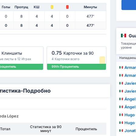
Голы
Пропущ
КШ
Минуты
0
8
4
4
0
477'
0
8
4
4
0
477'
Gua
Товарищи 
уровне
0.75
Клиншиты
Карточки за 90
Нападаю
ые листы в 12 Играх
4 Карточки всего
роцентиль
99th Процентиль
Armand
Armand
Javie
татистика-Подробно
Javie
Ángel Bal
Ángel Bal
Hugo C
eda López
Hugo C
Статистика за 90
Тотал
Процентиль
Jonathan
минут