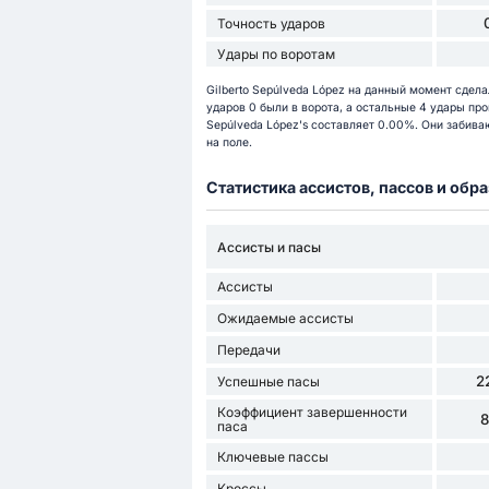
Точность ударов
Удары по воротам
Gilberto Sepúlveda López на данный момент сдела
ударов 0 были в ворота, а остальные 4 удары про
Sepúlveda López's составляет 0.00%. Они забива
на поле.
Статистика ассистов, пассов и об
Ассисты и пасы
Ассисты
Ожидаемые ассисты
Передачи
2
Успешные пасы
Коэффициент завершенности
паса
Ключевые пассы
Кроссы