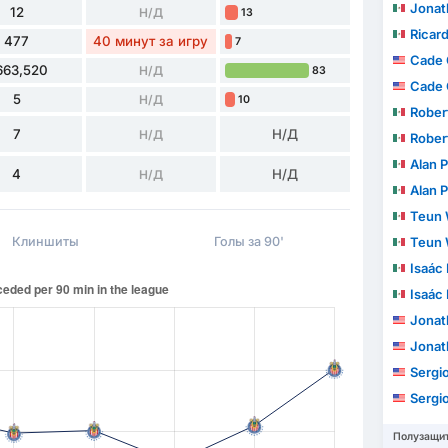
Jonathan
12
Н/Д
13
Ricard
477
40 минут за игру
7
Cade 
663,520
Н/Д
83
Cade 
5
Н/Д
10
Roberto C
7
Н/Д
Н/Д
Roberto C
Alan P
4
Н/Д
Н/Д
Alan P
Teun 
Клиншиты
Голы за 90'
Teun 
Isaác
Isaác
Jonat
Jonat
Sergio A
Sergio A
Полузащи