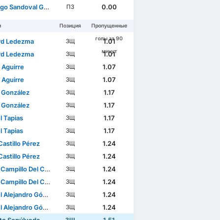
o Sandoval González
0.00
ПЗ
и
Позиция
Пропущенные
голы за 90
rd Ledezma
1.01
ЗЩ
минут
rd Ledezma
1.01
ЗЩ
 Aguirre
1.07
ЗЩ
 Aguirre
1.07
ЗЩ
 González
1.17
ЗЩ
 González
1.17
ЗЩ
l Tapias
1.17
ЗЩ
l Tapias
1.17
ЗЩ
astillo Pérez
1.24
ЗЩ
astillo Pérez
1.24
ЗЩ
ampillo Del Campo
1.24
ЗЩ
ampillo Del Campo
1.24
ЗЩ
lejandro Gómez Ortiz
1.24
ЗЩ
lejandro Gómez Ortiz
1.24
ЗЩ