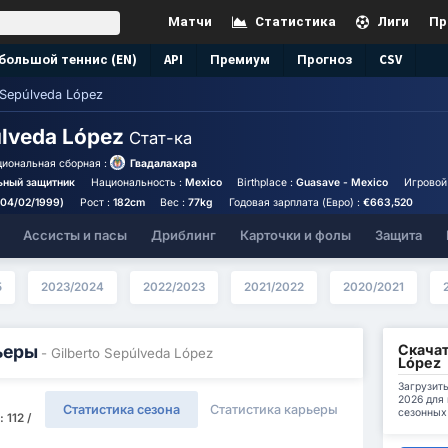
Матчи
Статистика
Лиги
Пр
большой теннис (EN)
API
Премиум
Прогноз
CSV
 Sepúlveda López
úlveda López
Стат-ка
иональная сборная :
Гвадалахара
ьный защитник
Национальность :
Mexico
Birthplace :
Guasave - Mexico
Игровой
(04/02/1999)
Рост :
182cm
Вес :
77kg
Годовая зарплата (Евро) :
€663,520
Ассисты и пасы
Дриблинг
Карточки и фолы
Защита
5
2023/2024
2022/2023
2021/2022
2020/2021
Скачат
ьеры
- Gilberto Sepúlveda López
López
Загрузить
2026 для
Статистика сезона
Статистика карьеры
сезонных
112 /