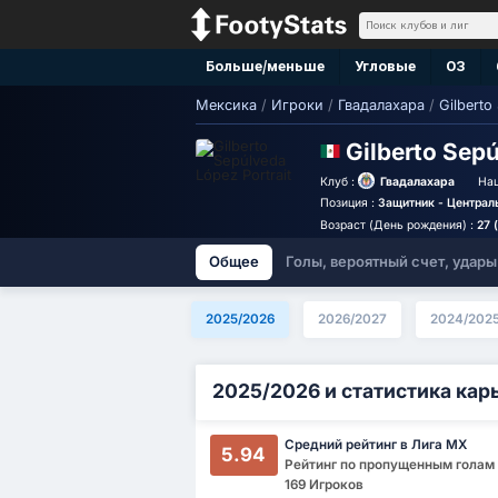
Больше/меньше
Угловые
ОЗ
Мексика
/
Игроки
/
Гвадалахара
/
Gilberto
Gilberto Sep
Клуб :
Гвадалахара
Нац
Позиция :
Защитник - Централ
Возраст (День рождения) :
27 
Общее
Голы, вероятный счет, удары
2025/2026
2026/2027
2024/202
2025/2026 и статистика кар
Средний рейтинг в Лига МХ
5.94
Рейтинг по пропущенным голам : 
169 Игроков