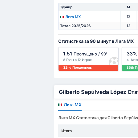
Турнир
М
12
Лига МХ
Тотал 2025/2026
12
Статистика за 90 минут в Лига МХ
1.51
33%
Пропущено / 90'
8 Голы в 12 Играх
4 Чист
32nd Процентиль
86th П
Gilberto Sepúlveda López С
Лига МХ
Лига МХ Статистика для Gilberto Sepúlv
Итого