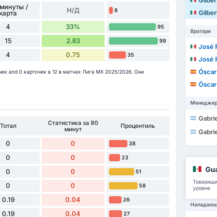
Gilbert
 минуты /
Н/Д
8
Gilbert
карта
4
33%
95
Вратари
15
2.83
99
José Ra
4
0.75
35
José Ra
Óscar Ale
чек and 0 карточек в 12 в матчах Лига МХ 2025/2026. Они
Óscar Ale
Менедже
Gabriel
Статистика за 90
Тотал
Процентиль
минут
Gabriel
0
0
38
0
0
23
Gua
0
0
51
Товарищи 
0
0
58
уровне
0.19
0.04
26
Нападаю
0.19
0.04
27