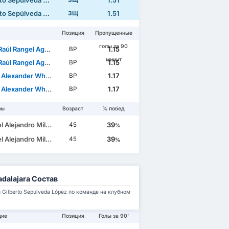
o Sepúlveda López
1.51
ЗЩ
o Sepúlveda López
1.51
ЗЩ
Позиция
Пропущенные
голы за 90
úl Rangel Aguilar
1.15
ВР
минут
úl Rangel Aguilar
1.15
ВР
xander Whalley Guardado
1.17
ВР
xander Whalley Guardado
1.17
ВР
ры
Возраст
% побед
 Alejandro Milito
39
45
%
 Alejandro Milito
39
45
%
dalajara Состав
Gilberto Sepúlveda López по команде на клубном
щие
Позиция
Голы за 90'