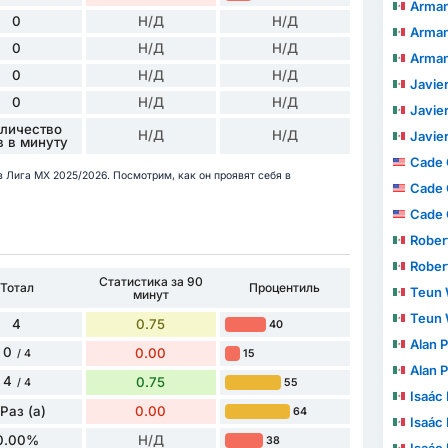
Armand
0
Н/Д
Н/Д
Armand
0
Н/Д
Н/Д
Armand
0
Н/Д
Н/Д
Javie
0
Н/Д
Н/Д
Javie
оличество
Н/Д
Н/Д
Javie
в в минуту
Cade 
 в Лига МХ 2025/2026. Посмотрим, как он проявят себя в
Cade 
Cade 
Roberto C
Roberto C
Статистика за 90
Тотал
Процентиль
Teun 
минут
Teun 
4
0.75
40
Alan P
0
0.00
15
/ 4
Alan P
4
0.75
55
/ 4
Isaác
 Раз (а)
0.00
64
Isaác
0.00%
Н/Д
38