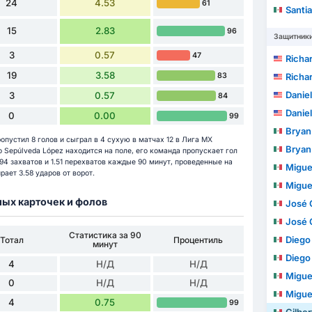
24
4.53
61
Santiag
15
2.83
96
Защитник
3
0.57
47
Richa
19
3.58
83
Richa
Daniel
3
0.57
84
Daniel
0
0.00
99
Bryan
ропустил 8 голов и сыграл в 4 сухую в матчах 12 в Лига МХ
Bryan
to Sepúlveda López находится на поле, его команда пропускает гол
94 захватов и 1.51 перехватов каждые 90 минут, проведенные на
Migue
рает 3.58 ударов от ворот.
Migue
ных карточек и фолов
José C
José C
Статистика за 90
Diego C
Тотал
Процентиль
минут
Diego C
4
Н/Д
Н/Д
Miguel A
0
Н/Д
Н/Д
Miguel A
4
0.75
99