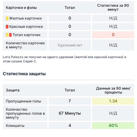
Статистика за 90
Карточки и фолы
Тотал
минут
0
Н/Д
Желтые карточки
0
Н/Д
Красные карточки
0
0
Тотал карточек
Количество карточек
Н/Д
Удалений нет
в минуту
Loris Palazzo не получил ни одного удаления (желтой или красной карточки) в
этом сезоне Серия C.
Статистика защиты
Данные за 90 мин/
Защита
Тотал
проценты
7
1.34
Пропущенные голы
Количество
67 Минуты
Н/Д
пропущенных голов в
минуту
4
40%
Клиншиты