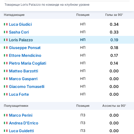
Товарищи Loris Palazzo по команде на клубном уровне
Нападающие
Позиция
Голы за 90'
Luca Giudici
0.34
НП
Sasha Cori
0.33
НП
Loris Palazzo
0.19
НП
Giuseppe Ponsat
0.18
НП
Ettore Mendicino
0.17
НП
Pietro Maria Cogliati
0.14
НП
Matteo Barzotti
0.00
НП
Marco Gasparri
0.00
НП
Giacomo Tomaselli
0.00
НП
Luca Forte
0.00
НП
Полузащитники
Позиция
Ассисты за 90'
Marco Perini
0.00
ПЗ
Andrea D'Errico
0.00
ПЗ
Luca Guidetti
0.00
ПЗ