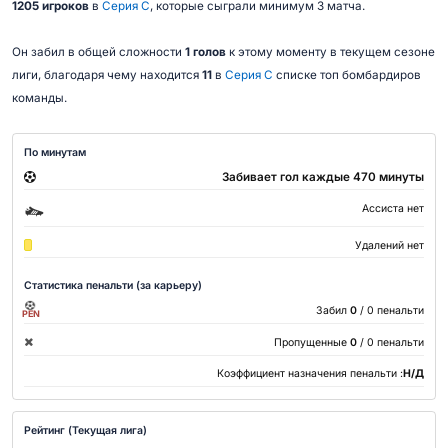
1205 игроков
в
Серия C
, которые сыграли минимум 3 матча.
Он забил в общей сложности
1 голов
к этому моменту в текущем сезоне
лиги, благодаря чему находится
11
в
Серия C
списке топ бомбардиров
команды.
По минутам
Забивает гол каждые 470 минуты
Ассиста нет
Удалений нет
Статистика пенальти (за карьеру)
Забил
0
/ 0 пенальти
PEN
Пропущенные
0
/ 0 пенальти
Коэффициент назначения пенальти :
Н/Д
Рейтинг (Текущая лига)