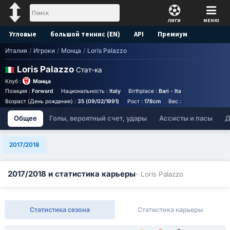
ЛИГИ
МЕНЮ
Угловые
большой теннис (EN)
API
Премиум
Италия
/
Игроки
/
Монца
/
Loris Palazzo
Прогноз
Loris Palazzo
Стат-ка
Клуб :
Монца
Позиция :
Forward
Национальность :
Italy
Birthplace :
Bari - Italy
Возраст (День рождения) :
35 (09/02/1991)
Рост :
178cm
Вес :
74kg
Общее
Голы, вероятный счет, удары
Ассисты и пасы
Д
2017/2018
2017/2018 и статистика карьеры
- Loris Palazzo
Статистика сезона
Статистика карьеры