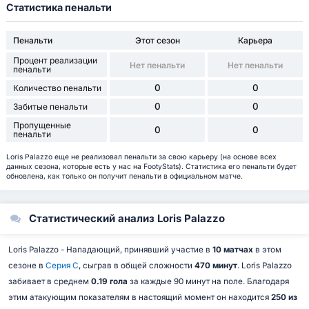
Статистика пенальти
Пенальти
Этот сезон
Карьера
Процент реализации
Нет пенальти
Нет пенальти
пенальти
0
0
Количество пенальти
0
0
Забитые пенальти
Пропущенные
0
0
пенальти
Loris Palazzo еще не реализовал пенальти за свою карьеру (на основе всех
данных сезона, которые есть у нас на FootyStats). Статистика его пенальти будет
обновлена, как только он получит пенальти в официальном матче.
Статистический анализ Loris Palazzo
Loris Palazzo - Нападающий, принявший участие в
10 матчах
в этом
сезоне в
Серия C
, сыграв в общей сложности
470 минут
. Loris Palazzo
забивает в среднем
0.19 гола
за каждые 90 минут на поле. Благодаря
этим атакующим показателям в настоящий момент он находится
250 из