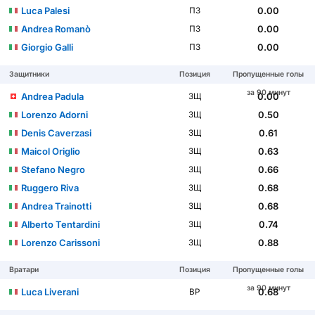
Luca Palesi
0.00
ПЗ
Andrea Romanò
0.00
ПЗ
Giorgio Galli
0.00
ПЗ
Защитники
Позиция
Пропущенные голы
за 90 минут
Andrea Padula
0.00
ЗЩ
Lorenzo Adorni
0.50
ЗЩ
Denis Caverzasi
0.61
ЗЩ
Maicol Origlio
0.63
ЗЩ
Stefano Negro
0.66
ЗЩ
Ruggero Riva
0.68
ЗЩ
Andrea Trainotti
0.68
ЗЩ
Alberto Tentardini
0.74
ЗЩ
Lorenzo Carissoni
0.88
ЗЩ
Вратари
Позиция
Пропущенные голы
за 90 минут
Luca Liverani
0.68
ВР