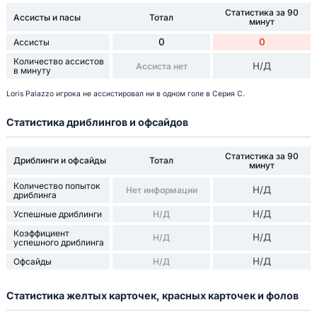
Статистика за 90
Ассисты и пасы
Тотал
минут
0
0
Ассисты
Количество ассистов
Н/Д
Ассиста нет
в минуту
Loris Palazzo игрока не ассистировал ни в одном голе в Серия C.
Статистика дриблингов и офсайдов
Статистика за 90
Дриблинги и офсайды
Тотал
минут
Количество попыток
Н/Д
Нет информации
дриблинга
Н/Д
Успешные дриблинги
Н/Д
Коэффициент
Н/Д
Н/Д
успешного дриблинга
Н/Д
Офсайды
Н/Д
Статистика желтых карточек, красных карточек и фолов