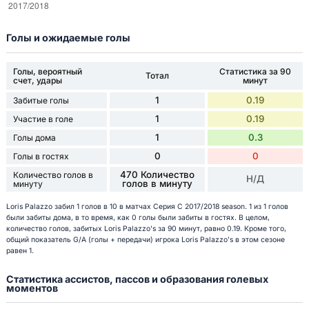
Голы и ожидаемые голы
Голы, вероятный
Статистика за 90
Тотал
счет, удары
минут
1
0.19
Забитые голы
1
0.19
Участие в голе
1
0.3
Голы дома
0
0
Голы в гостях
470 Количество
Количество голов в
Н/Д
голов в минуту
минуту
Loris Palazzo забил 1 голов в 10 в матчах Серия C 2017/2018 season. 1 из 1 голов
были забиты дома, в то время, как 0 голы были забиты в гостях. В целом,
количество голов, забитых Loris Palazzo's за 90 минут, равно 0.19. Кроме того,
общий показатель G/A (голы + передачи) игрока Loris Palazzo's в этом сезоне
равен 1.
Статистика ассистов, пассов и образования голевых
моментов