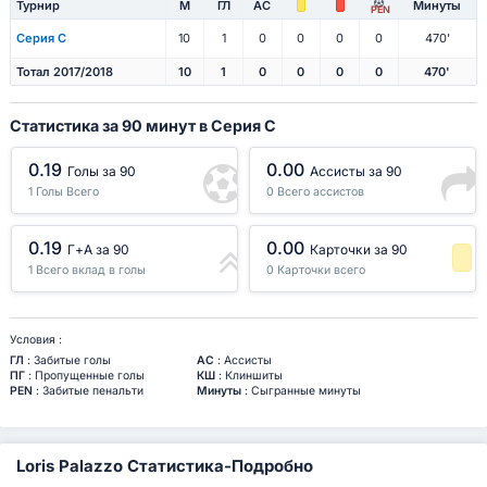
Турнир
М
ГЛ
АС
Минуты
PEN
Серия C
10
1
0
0
0
0
470'
Тотал 2017/2018
10
1
0
0
0
0
470'
Статистика за 90 минут в Серия C
0.19
0.00
Голы за 90
Ассисты за 90
1 Голы Всего
0 Всего ассистов
0.19
0.00
Г+A за 90
Карточки за 90
1 Всего вклад в голы
0 Карточки всего
-1 Процентиль
Условия :
ГЛ
: Забитые голы
АС
: Ассисты
ПГ
: Пропущенные голы
КШ
: Клиншиты
PEN
: Забитые пенальти
Минуты
: Сыгранные минуты
Loris Palazzo Статистика-Подробно